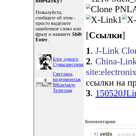
опечатку?
Пожалуйста,
сообщите об этом -
просто выделите
ошибочное слово или
[
Ссылки
]
фразу и нажмите
Shift
Enter
.
1
.
J-Link Clo
2
.
China-Lin
Блог одного
Сумасшествия
site:electroni
Светлана,
видеомонтаж
ссылки на п
ВКонтакте
Телеграм
3
.
150520JLin
Комментарии
#1
velds
30.04.2016 09