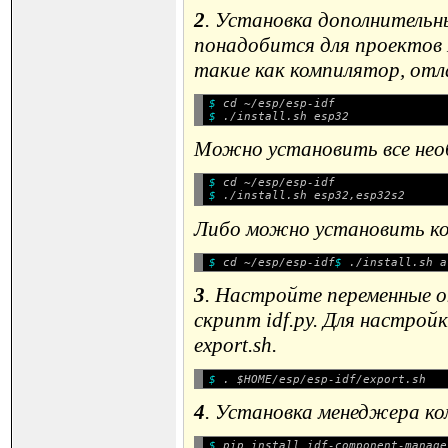
2
. Установка дополнитель
понадобится для проектов 
такие как компилятор, отла
$ 
cd ~/esp/esp-idf
$ 
Можно установить все необ
$ 
cd ~/esp/esp-idf
$ 
Либо можно установить ко
$ 
cd ~/esp/esp-idf
$ 
3
. Настройте переменные 
скрипт idf.py. Для настро
export.sh
.
$ 
4
. Установка менеджера ко
$ 