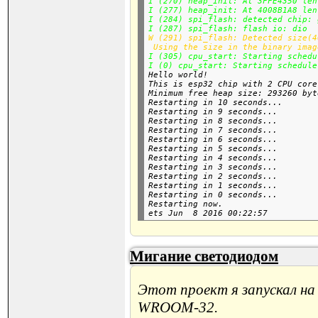
I (270) heap_init: At 3FFE4350 len
I (277) heap_init: At 4008B1A8 len
I (284) spi_flash: detected chip: g
I (287) spi_flash: flash io: dio
W (291) spi_flash: Detected size(4
 Using the size in the binary imag
I (305) cpu_start: Starting schedu
I (0) cpu_start: Starting schedule

Hello world!

This is esp32 chip with 2 CPU core
Minimum free heap size: 293260 byte
Restarting in 10 seconds...

Restarting in 9 seconds...

Restarting in 8 seconds...

Restarting in 7 seconds...

Restarting in 6 seconds...

Restarting in 5 seconds...

Restarting in 4 seconds...

Restarting in 3 seconds...

Restarting in 2 seconds...

Restarting in 1 seconds...

Restarting in 0 seconds...

Restarting now.

Мигание светодиодом
Этот проект я запускал на
WROOM-32.