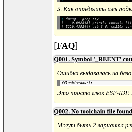
5
. Как определить имя под
$ 
dmesg | grep tty

[    0.092843] printk: console [tt
[
FAQ
]
Q001. Symbol '_REENT' coul
Ошибка выдавалась на без
Это просто глюк ESP-IDF. В
Q002. No toolchain file foun
Могут быть 2 варианта реш