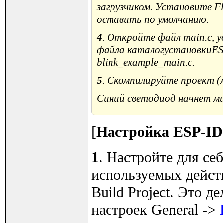
загрузчиком. Установите F
оставить по умолчанию.
4
. Откройте файл main.c, у
файла
каталогустановкиESP-I
blink_example_main.c
.
5
. Скомпилируйте проект (ме
Синий светодиод начнет м
[
Настройка ESP-I
1
. Настройте для се
используемых действ
Build Project. Это д
настроек General ->