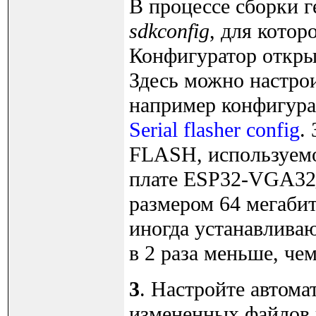
В процессе сборки 
sdkconfig
, для котор
Конфигуратор откры
Здесь можно настро
например конфигура
Serial flasher config
.
FLASH, используемо
плате ESP32-VGA32
размером 64 мегабит
иногда устанавлива
в 2 раза меньше, че
3
. Настройте автома
измененных файлов 