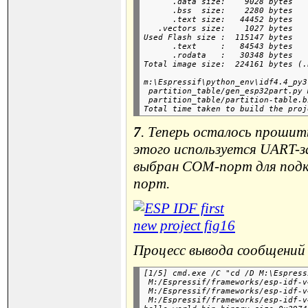
      .data size:    9028 bytes

      .bss  size:    2280 bytes

      .text size:   44452 bytes

   .vectors size:    1027 bytes

Used Flash size :  115147 bytes

      .text     :   84543 bytes

      .rodata   :   30348 bytes

m:\Espressif\python_env\idf4.4_py3
 partition_table/gen_esp32part.py 
 partition_table/partition-table.bi
7
. Теперь осталось прошит
этого используется UART-за
выбран COM-порт для подк
порт.
Процесс вывода сообщений 
[1/5] cmd.exe /C "cd /D M:\Espress
 M:/Espressif/frameworks/esp-idf-v
 M:/Espressif/frameworks/esp-idf-v
 M:/Espressif/frameworks/esp-idf-v