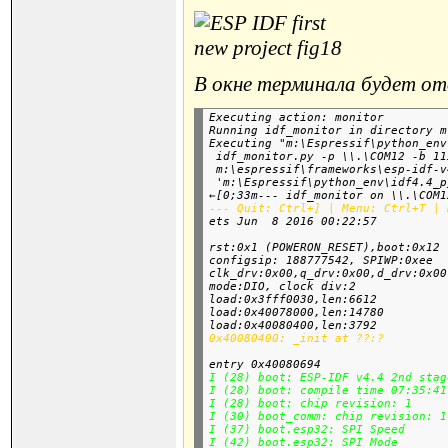
В окне терминала будет от
Executing action: monitor

Running idf_monitor in directory m
Executing "m:\Espressif\python_env
 idf_monitor.py -p \\.\COM12 -b 11
 m:\espressif\frameworks\esp-idf-v
 'm:\Espressif\python_env\idf4.4_p
←[0;33m--- idf_monitor on \\.\COM1
--- Quit: Ctrl+] | Menu: Ctrl+T | 
rst:0x1 (POWERON_RESET),boot:0x12 
configsip: 188777542, SPIWP:0xee

clk_drv:0x00,q_drv:0x00,d_drv:0x00
mode:DIO, clock div:2

load:0x3fff0030,len:6612

load:0x40078000,len:14780

load:0x40080400,len:3792
entry 0x40080694
I (28) boot: ESP-IDF v4.4 2nd stag
I (28) boot: compile time 07:35:41

I (28) boot: chip revision: 1

I (30) boot_comm: chip revision: 1
I (37) boot.esp32: SPI Speed      
I (42) boot.esp32: SPI Mode       