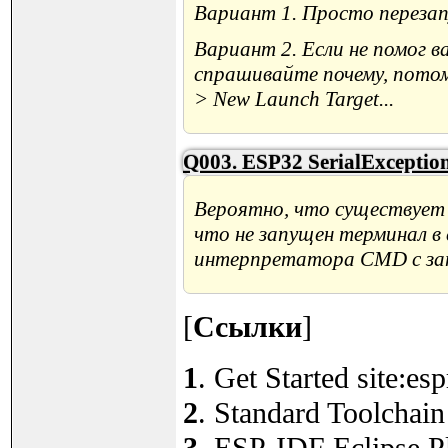
Вариант 1. Просто перезап
Вариант 2. Если не помог в
спрашивайте почему, потом
> New Launch Target...
Q003. ESP32 SerialException
Вероятно, что существует
что не запущен терминал в 
интерпретатора CMD с зап
[
Ссылки
]
1
. Get Started site:es
2
. Standard Toolchain
3
. ESP-IDF Eclipse Pl