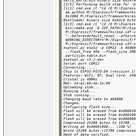
hello_world.bin binary size 0x2974
[2/5] Performing build step for 'b
[1/1] cmd.exe /C "cd /D M:\Espress
 && python M:/Espressif/frameworks
 0x1000 M:/Espressif/frameworks/es
Bootloader binary size 0x62c0 byte
[2/3] cmd.exe /C "cd /D M:\Espress
 bin\cmake.exe -D IDF_PATH="M:/Esp
 M:/Espressif/frameworks/esp-idf-v
 "--before=default_reset --after=h
 WORKING_DIRECTORY="M:/Espressif/f
 M:/Espressif/frameworks/esp-idf-v
esptool.py esp32 -p COM12 -b 46080
 --flash_freq 40m --flash_size 2MB
 partition-table.bin

esptool.py v3.2-dev

Serial port COM12

Connecting......

Chip is ESP32-PICO-D4 (revision 1)

Features: WiFi, BT, Dual Core, 240
Crystal is 40MHz

MAC: 24:a1:60:4e:1e:90

Uploading stub...

Running stub...

Stub running...

Changing baud rate to 460800

Changed.

Configuring flash size...

Flash will be erased from 0x000010
Flash will be erased from 0x000100
Flash will be erased from 0x000080
Compressed 25280 bytes to 15788...

Writing at 0x00001000... (100 %)

Wrote 25280 bytes (15788 compresse
Hash of data verified.
