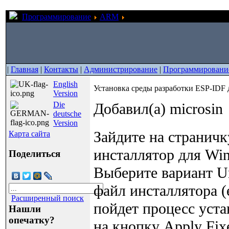
Программирование
ARM
Установка среды разработки
|
Главная
|
Контакты
|
Администрирование
|
Программировани
English
Установка среды разработки ESP-IDF 
Version
Die
Добавил(а) microsin
deutsche
Version
Зайдите на страничк
Карта сайта
инсталлятор для Win
Поделиться
Выберите вариант Uni
файл инсталлятора (es
Расширенный поиск
пойдет процесс уста
Нашли
опечатку?
на кнопку Apply Fix