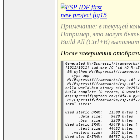
Примечание: в текущей ко
Например, это могут быть 
Build All (Ctrl+B) выполнит
После завершения отобраз
Generated M:/Espressif/frameworks/
[1011/1011] cmd.exe /C "cd /D M:\E
 && python M:/Espressif/frameworks
 --type app

 M:/Espressif/frameworks/esp-idf-v
 M:/Espressif/frameworks/esp-idf-v
hello_world.bin binary size 0x2974
Build complete (0 errors, 0 warnin
m:\Espressif\python_env\idf4.4_py3
 M:/Espressif/frameworks/esp-idf-v
Used static DRAM:   11308 bytes ( 
      .data size:    9028 bytes

      .bss  size:    2280 bytes

Used static IRAM:   45479 bytes ( 
      .text size:   44452 bytes

   .vectors size:    1027 bytes

Used stat D/IRAM:   56787 bytes ( 