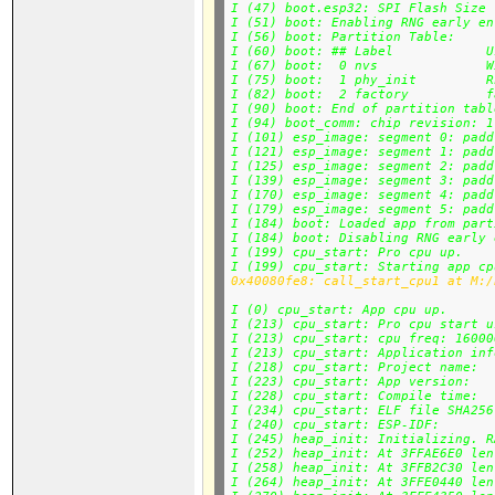
I (47) boot.esp32: SPI Flash Size 
I (51) boot: Enabling RNG early en
I (56) boot: Partition Table:

I (60) boot: ## Label            U
I (67) boot:  0 nvs              W
I (75) boot:  1 phy_init         R
I (82) boot:  2 factory          f
I (90) boot: End of partition table
I (94) boot_comm: chip revision: 1
I (101) esp_image: segment 0: padd
I (121) esp_image: segment 1: padd
I (125) esp_image: segment 2: padd
I (139) esp_image: segment 3: padd
I (170) esp_image: segment 4: padd
I (179) esp_image: segment 5: padd
I (184) boot: Loaded app from part
I (184) boot: Disabling RNG early 
I (199) cpu_start: Pro cpu up.

I (199) cpu_start: Starting app cp
I (0) cpu_start: App cpu up.

I (213) cpu_start: Pro cpu start u
I (213) cpu_start: cpu freq: 16000
I (213) cpu_start: Application inf
I (218) cpu_start: Project name:  
I (223) cpu_start: App version:   
I (228) cpu_start: Compile time:  
I (234) cpu_start: ELF file SHA256
I (240) cpu_start: ESP-IDF:       
I (245) heap_init: Initializing. R
I (252) heap_init: At 3FFAE6E0 len
I (258) heap_init: At 3FFB2C30 len
I (264) heap_init: At 3FFE0440 len