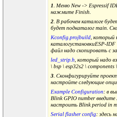
1
. Меню New -> Espressif I
нажмите Finish.
2
. В рабочем каталоге буд
будет подкаталог main. Ск
Kconfig.projbuild
, который 
каталогустановкиESP-IDF \ ex
файл надо скопировать с з
led_strip.h
, который надо в
\ bsp \ esp32s2 \ components \
3
. Сконфигурируйте проект
настройте следующие опци
Example Configuration
: в в
Blink GPIO number введите
настроить Blink period in 
Serial flasher config
: здесь