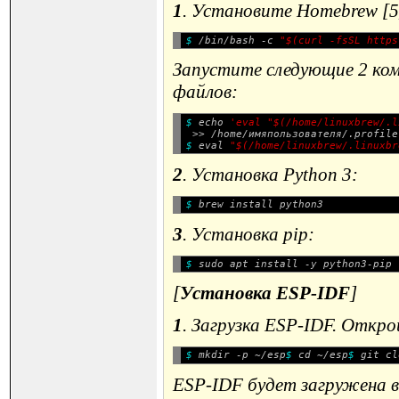
1
. Установите Homebrew [5]
$ 
/bin/bash -c
"$(curl -fsSL https
Запустите следующие 2 ком
файлов:
$ 
echo
'eval "$(/home/linuxbrew/.l
>> /home/имяпользователя/.profile
$ 
eval
"$(/home/linuxbrew/.linuxbr
2
. Установка Python 3:
$ 
3
. Установка pip:
$ 
[
Установка ESP-IDF
]
1
. Загрузка ESP-IDF. Откр
$ 
mkdir -p ~/esp
$ 
cd ~/esp
$ 
ESP-IDF будет загружена 