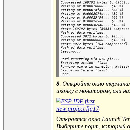
Compressed 169792 bytes to 89631...
Writing at 0x00010000... (16 %)

Writing at 0x0001afd3... (33 %)

Writing at 0x0002074e... (50 %)

Writing at 0x00025f94... (66 %)

Writing at 0x0002e5ae... (83 %)

Writing at 0x00036946... (100 %)

Wrote 169792 bytes (89631 compress
Hash of data verified.

Compressed 3072 bytes to 103...

Writing at 0x00008000... (100 %)

Wrote 3072 bytes (103 compressed) 
Hash of data verified.

Hard resetting via RTS pin...

Executing action: flash

Running ninja in directory m:\espr
Executing "ninja flash"...

8
. Откройте окно терминал
иконку с монитором, или н
Откроется окно Launch Ter
Выберите порт, который об