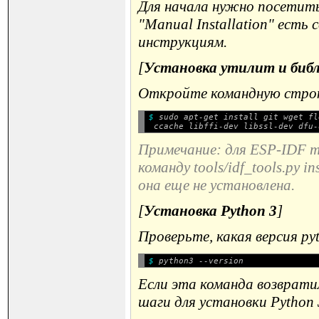
Для начала нужно посетить
"Manual Installation" есть
инструкциям.
[
Установка утилит и биб
Откройте командную строку
$ 
sudo apt-get install git wget fl
Примечание: для ESP-IDF т
команду tools/idf_tools.py 
она еще не установлена.
[
Установка Python 3
]
Проверьте, какая версия py
$ 
Если эта команда возврати
шаги для установки Python 