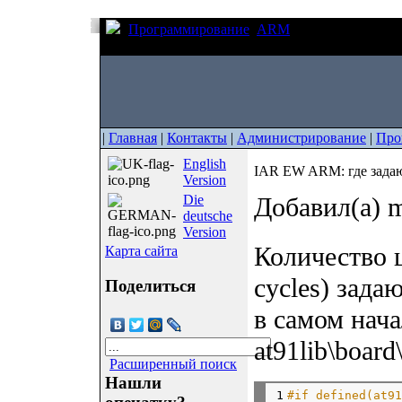
Программирование
ARM
IAR EW ARM: где 
работе с flash
|
Главная
|
Контакты
|
Администрирование
|
Про
English
IAR EW ARM: где задаютс
Version
Die
Добавил(а) m
deutsche
Version
Количество ц
Карта сайта
cycles) зада
Поделиться
в самом нача
at91lib\board
Расширенный поиск
Нашли
1

#if defined(at9