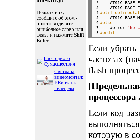
опечатку?
2


    AT91C_BASE_
3

    AT91C_BASE_
Пожалуйста,
4

#elif defined(a
5


    AT91C_BASE_
сообщите об этом -
6

#else
просто выделите
7


    #error 
"No 
ошибочное слово или
8
#endif
фразу и нажмите
Shift
Enter
.
Если убрать 
частотах (на
Блог одного
Сумасшествия
flash процес
Светлана,
видеомонтаж
ВКонтакте
[
Предельная
Телеграм
процессор
Если код ра
выполняться
которую в со