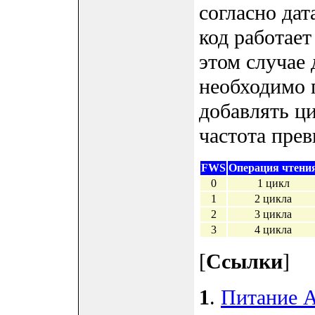
согласно да
код работае
этом случае
необходимо
добавлять ц
частота прев
FWS
Операция чтени
0
1 цикл
1
2 цикла
2
3 цикла
3
4 цикла
[
Ссылки
]
1
.
Питание 