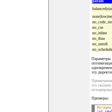
param
balanced|siz
none|low|me
no_code_mo
no_cse
no_inline
no_tbaa
no_unroll
no_scheduli
Параметры s
оптимизаци
одновременн
эту директи
Примечание:
это указано
игнорирова
Примеры:
#pragma
int
sma