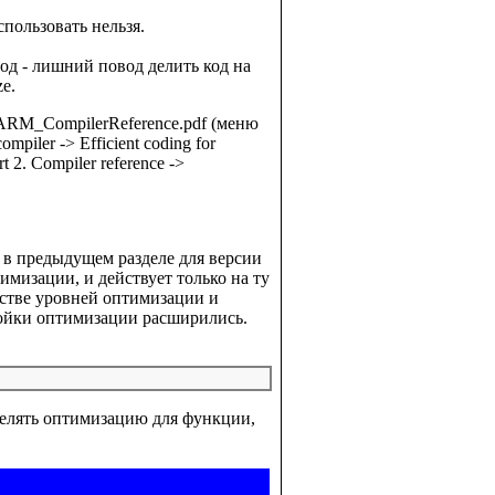
пользовать нельзя.
од - лишний повод делить код на
e.
ARM_CompilerReference.pdf (меню
piler -> Efficient coding for
 Compiler reference ->
о в предыдущем разделе для версии
имизации, и действует только на ту
естве уровней оптимизации и
ройки оптимизации расширились.
еделять оптимизацию для функции,