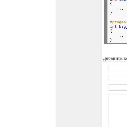
{

   ...

}

#pragma
int
big
{

   ...

Добавить к