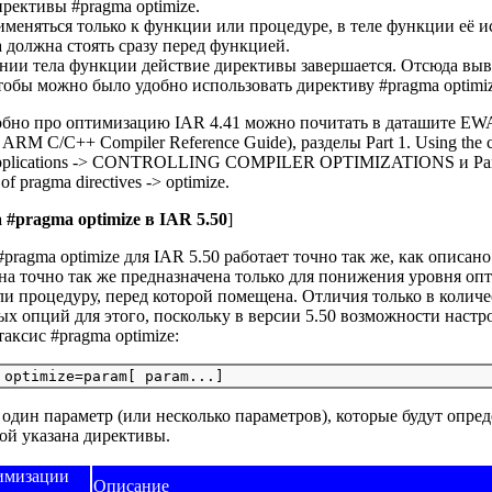
ирективы #pragma optimize.
меняться только к функции или процедуре, в теле функции её ис
 должна стоять сразу перед функцией.
нии тела функции действие директивы завершается. Отсюда выв
обы можно было удобно использовать директиву #pragma optimiz
обно про оптимизацию IAR 4.41 можно почитать в даташите EW
ARM C/C++ Compiler Reference Guide), разделы Part 1. Using the com
pplications -> CONTROLLING COMPILER OPTIMIZATIONS и Part 2.
of pragma directives -> optimize.
#pragma optimize в IAR 5.50
]
pragma optimize для IAR 5.50 работает точно так же, как описан
на точно так же предназначена только для понижения уровня опт
и процедуру, перед которой помещена. Отличия только в колич
ых опций для этого, поскольку в версии 5.50 возможности наст
ксис #pragma optimize:
 один параметр (или несколько параметров), которые будут опр
ой указана директивы.
имизации
Описание