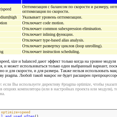
Оптимизация с балансом по скорости и размеру, оп
e|speed
оптимизация по скорости.
dium|high
Указывает уровень оптимизации.
tion
Отключает code motion.
Отключает common subexpression elimination.
Отключает inlining функции.
Отключает type-based alias analysis.
Отключает развертку циклов (loop unrolling).
ng
Отключает instruction scheduling.
peed, size и balanced дают эффект только когда на уровне модуля 
я, и может использоваться только один выбранный вариант, по
о и для скорости, и для размера. Также нельзя использовать ма
ву pragma. Любой такой макрос не будет расширен препроцессор
 если Вы используете директиву #pragma optimize, чтобы указа
 в опциях компилятора (или в настройках проекта или модуля), т
на.
 optimize=speed
ll_and_used_often
()
