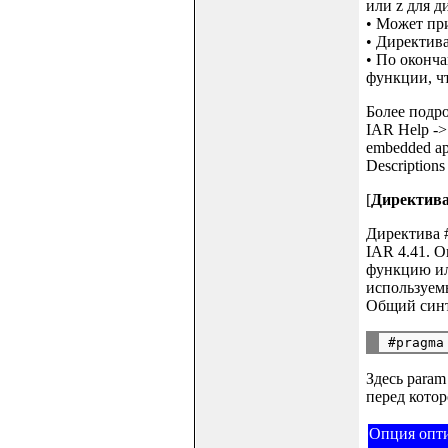
или z для д
• Может при
• Директива
• По оконча
функции, чт
Более подр
IAR Help -> 
embedded a
Descriptions 
[
Директива 
Директива #
IAR 4.41. О
функцию ил
используем
Общий синта
Здесь param
перед котор
Опция опт