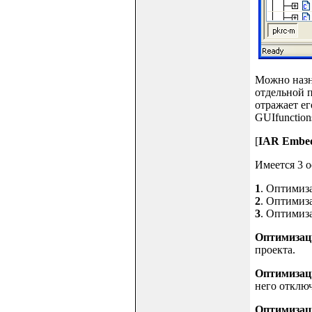
Можно назна
отдельной п
отражает ег
GUIfunction
[
IAR Embed
Имеется 3 
1
. Оптимиза
2
. Оптимиза
3
. Оптимиза
Оптимизаци
проекта.
Оптимизаци
него отключ
Оптимизаци