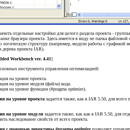
чить отдельные настройки для целого раздела проекта - группы
апке браузера проекта. Здесь имеется в виду не папка файловой 
о логическую структуру (например, модули работы с графикой м
s дерева проекта IAR).
ded Workbench ver. 4.41
]
основных инструмента управления оптимизацией:
ция на уровне проекта.
ция на уровне модуля (файла) кода.
ция на уровне функции (#pragma optimize).
я на уровне проекта
задается также, как в IAR 5.50, для всего
я на уровне модуля
задается также, как как в IAR 5.50, для от
ить наследование свойств от всего проекта.
я с помощью директивы #pragma optimize
позволяет управля