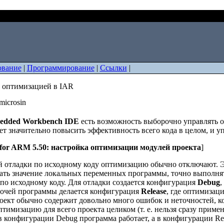
вление оптимизацией в IAR
ование
|
Программирование
|
Ссылки
|
 оптимизацией в IAR
microsin
edded Workbench IDE
есть возможность выборочно управлять 
ет значительно повысить эффективность всего кода в целом, и у
or ARM 5.50: настройка оптимизации модулей проекта
]
й отладки по исходному коду оптимизацию обычно отключают. Э
ать значение локальных переменных программы, точно выполня
по исходному коду. Для отладки создается конфигурация
Debug
,
бочей программы делается конфигурация
Release
, где оптимизаци
оект обычно содержит довольно много ошибок и неточностей, ко
тимизацию для всего проекта целиком (т. е. нельзя сразу прим
 конфигурации Debug программа работает, а в конфигурации Rel