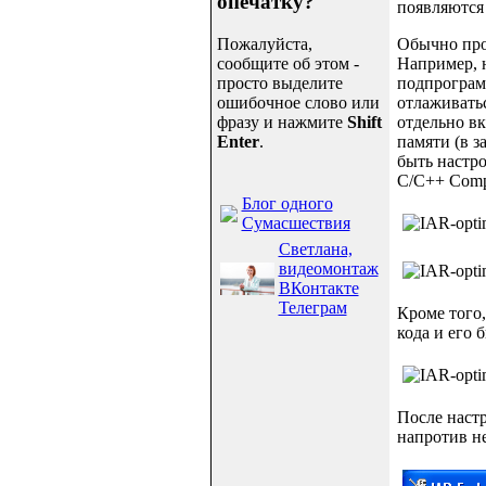
опечатку?
появляются
Пожалуйста,
Обычно прое
сообщите об этом -
Например, 
просто выделите
подпрограм
ошибочное слово или
отлаживать
фразу и нажмите
Shift
отдельно в
Enter
.
памяти (в з
быть настрое
C/C++ Compi
Блог одного
Сумасшествия
Светлана,
видеомонтаж
ВКонтакте
Телеграм
Кроме того,
кода и его 
После настр
напротив не