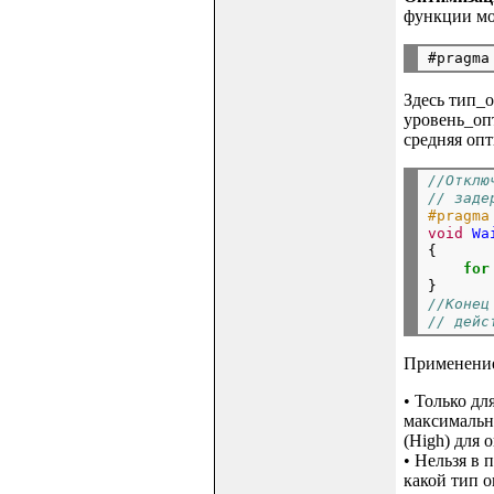
функции мо
Здесь тип_
уровень_оп
средняя оп
//Отклю
// заде
#pragma
void
Wa
{

for
//Конец
// дейс
Применение 
• Только дл
максимальн
(High) для 
• Нельзя в
какой тип о