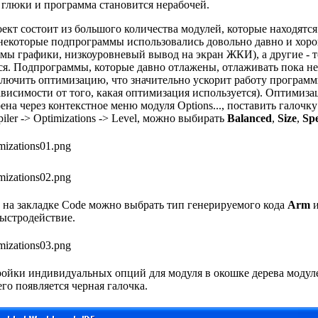
 глюки и программа становится нерабочей.
кт состоит из большого количества модулей, которые находятся
некоторые подпрограммы использовались довольно давно и хор
мы графики, низкоуровневый вывод на экран ЖКИ), а другие - 
ся. Подпрограммы, которые давно отлажены, отлаживать пока не
ключить оптимизацию, что значительно ускорит работу программ
ависимости от того, какая оптимизация используется). Оптимиза
на через контекстное меню модуля Options..., поставить галочку Ov
ler -> Optimizations -> Level, можно выбирать
Balanced
,
Size
,
Sp
 на закладке Code можно выбрать тип генерируемого кода
Arm
и
быстродействие.
ойки индивидуальных опций для модуля в окошке дерева модуле
го появляется черная галочка.