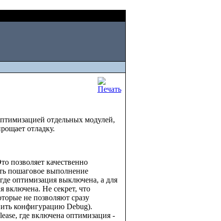
Fri, August 07 2026
оптимизацией отдельных модулей,
прощает отладку.
то позволяет качественно
ть пошаговое выполнение
 где оптимизация выключена, а для
я включена. Не секрет, что
торые не позволяют сразу
енить конфигурацию Debug).
ease, где включена оптимизация -