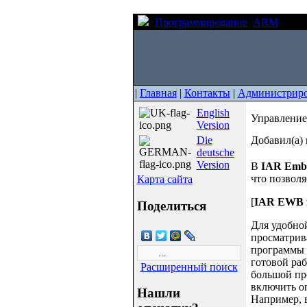
Программирование
ARM
Упра
|
Главная
|
Контакты
|
Администрир
English
Управление
Version
Die
Добавил(а) 
deutsche
Version
В
IAR Emb
что позволя
Карта сайта
[
IAR EWB f
Поделиться
Для удобно
просматрив
программы 
готовой ра
Расширенный поиск
большой пр
включить оп
Нашли
Например, в