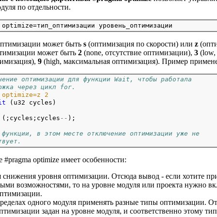
дуля по отдельности.
оптимизации может быть
s
(оптимизация по скорости) или
z
(опти
тимизации может быть
2
(none, отсутствие оптимизации),
3
(low,
тимизация),
9
(high, максимальная оптимизация). Пример примен
чение оптимизации для функции Wait, чтобы работала 
ржка через цикл for.
 optimize=z 2
it
 (u32 cycles)

 (;cycles;cycles
--
);

 функции, в этом месте отключение оптимизации уже не
твует.
#pragma optimize имеет особенности:
я снижения уровня оптимизации. Отсюда вывод - если хотите при
ыми возможностями, то на уровне модуля или проекта нужно в
оптимизации.
 пределах одного модуля применять разные типы оптимизации. О
птимизации задан на уровне модуля, и соответственно этому тип