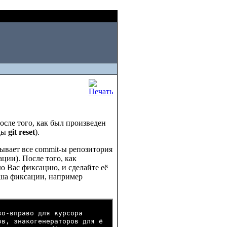
Sat, August 08 2026
осле того, как был произведен
ды
git reset
).
зывает все commit-ы репозитория
ии). После того, как
ю Вас фиксацию, и сделайте её
хеша фиксации, например