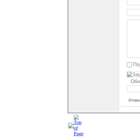
По
Обн
Отпра