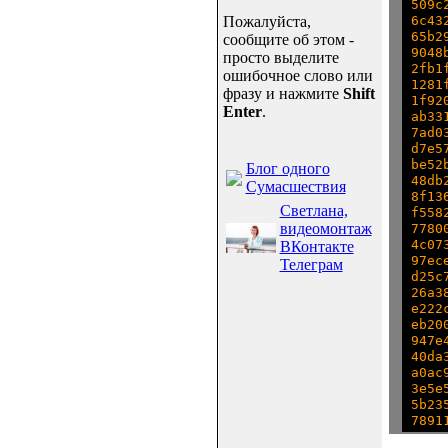
509c
6c43
Пожалуйста,
65b2
сообщите об этом -
9048
просто выделите
2fb1
ошибочное слово или
1281
фразу и нажмите
Shift
1f92
Enter
.
ab33
7ad0
d7e5
be52
Блог одного
48db
Сумасшествия
8f13
Светлана,
f558
видеомонтаж
7780
4c07
ВКонтакте
97ec
Телеграм
d25c
26a3
e222
eb20
947e
40da
a0ac
3e5e
5b23
7891