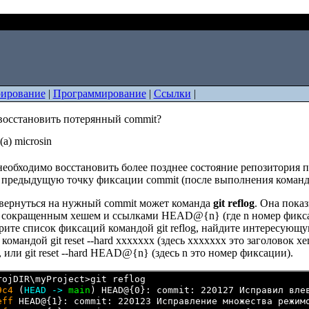
t: как восстановить потерянный commit?
ирование
|
Программирование
|
Ссылки
|
 восстановить потерянный commit?
а) microsin
еобходимо восстановить более позднее состояние репозитория п
а предыдущую точку фиксации commit (после выполнения коман
вернуться на нужный commit может команда
git reflog
. Она пока
с сокращенным хешем и ссылками HEAD@{n} (где n номер фиксац
ите список фиксаций командой git reflog, найдите интересующу
командой git reset --hard xxxxxxx (здесь xxxxxxx это заголовок 
, или git reset --hard HEAD@{n} (здесь n это номер фиксации).
9c4
 (
HEAD ->
main
eff