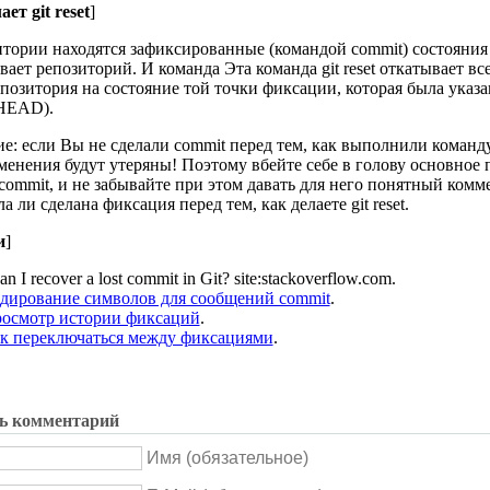
ет git reset
]
итории находятся зафиксированные (командой commit) состояния
ает репозиторий. И команда Эта команда git reset откатывает в
позитория на состояние той точки фиксации, которая была указан
HEAD).
: если Вы не сделали commit перед тем, как выполнили команду g
менения будут утеряны! Поэтому вбейте себе в голову основное 
commit, и не забывайте при этом давать для него понятный комм
ла ли сделана фиксация перед тем, как делаете git reset.
и
]
n I recover a lost commit in Git? site:stackoverflow.com.
кодирование символов для сообщений commit
.
просмотр истории фиксаций
.
как переключаться между фиксациями
.
ь комментарий
Имя (обязательное)