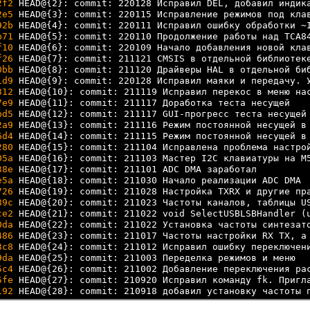
2f2
2e5
92b
b71
f10
f26
0bb
1d9
312
7e9
bd5
2a9
6d4
280
05a
38e
e5a
726
89c
ce2
0da
486
3c8
9da
5c4
5fe
192