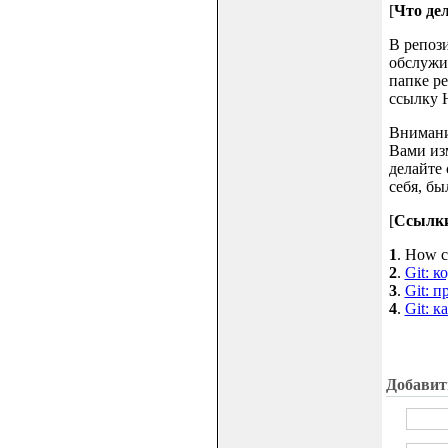
[
Что дела
В репоз
обслужив
папке ре
ссылку 
Внимание
Вами из
делайте 
себя, бы
[
Ссылк
1
. How ca
2
.
Git: 
3
.
Git: 
4
.
Git: 
Добавит