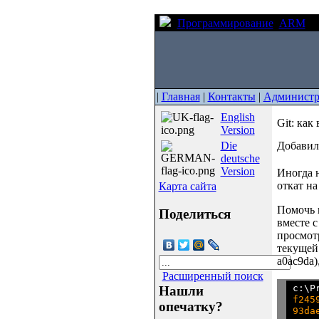
Программирование
ARM
Gi
|
Главная
|
Контакты
|
Администр
English
Git: как
Version
Die
Добавил(
deutsche
Version
Иногда н
откат н
Карта сайта
Помочь 
Поделиться
вместе 
просмотр
текущей 
a0ac9da)
Расширенный поиск
Нашли
f245
опечатку?
93da