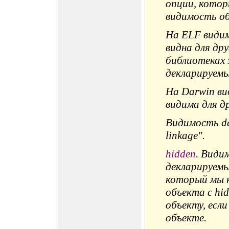
опции, котор
видимость об
На ELF видим
видна для дру
библиотеках 
декларируемы
На Darwin ви
видима для др
Видимость de
linkage".
hidden
. Види
декларируемы
который мы н
объекта с hi
объекту, есл
объекте.