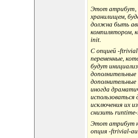
Этот атрибут, п
хранилищем, буд
должна быть ав
компилятором, ко
init.
С опцией -ftrivia
переменные, кот
будут инициали
дополнительные
дополнительные 
иногда драмат
использоваться 
исключения их и
снизить runtime
Этот атрибут н
опция -ftrivial-au