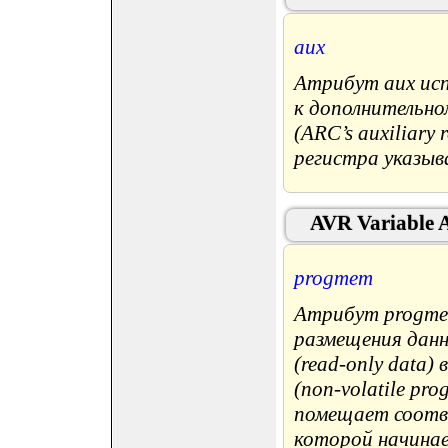
aux
Атрибут aux исп
к дополнительно
(ARC’s auxiliary 
регистра указыв
AVR Variable A
progmem
Атрибут progme
размещения данн
(read-only data)
(non-volatile pr
помещает соотв
которой начинае