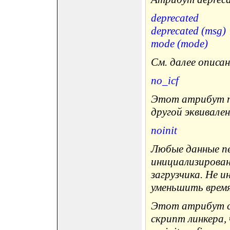
deprecated
deprecated (msg)
mode (mode)
См. далее описа
no_icf
Этот атрибут п
другой эквивале
noinit
Любые данные пе
инициализированы
загрузчика. Не 
уменьшить врем
Этот атрибут сп
скрипт линкера,