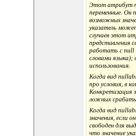
Этот атрибут п
переменные. Он 
возможных значе
указатель может
случаев этот ат
представления с
работать с null 
словами языка); 
использования.
Когда вид nullabi
про условия, в 
Конкретизация 
ложных срабаты
Когда вид nullabi
значения, если о
свободен для вы
что значение ука