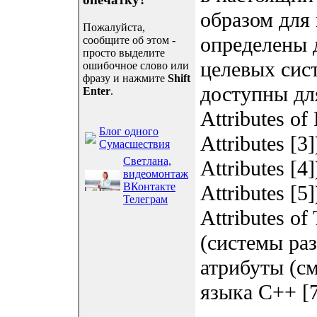
образом для
Пожалуйста,
определены 
сообщите об этом -
просто выделите
целевых сис
ошибочное слово или
фразу и нажмите
Shift
доступны для
Enter
.
Attributes of
Блог одного
Attributes [3
Сумасшествия
Светлана,
Attributes [4
видеомонтаж
ВКонтакте
Attributes [5
Телеграм
Attributes o
(системы раз
атрибуты (с
языка C++ [7