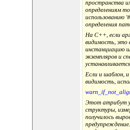
пространства име
определениям то
использованию '#
определения nam
На C++, если ар
видимость, это 
инстанциацию ша
экземпляров и с
устанавливаетс
Если и шаблон, 
видимость, испо
warn_if_not_alig
Этот атрибут ук
структуры, изме
получилось выро
предупреждение