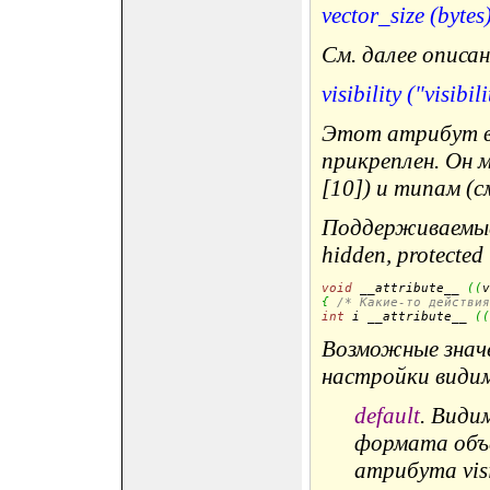
vector_size (bytes
См. далее описа
visibility ("visibil
Этот атрибут вл
прикреплен. Он 
[10]) и типам (с
Поддерживаемые з
hidden, protected и
void
 __attribute__ 
(
(
v
{
/* Какие-то действия
int
 i __attribute__ 
(
(
Возможные значе
настройки видим
default
. Види
формата объе
атрибута visi