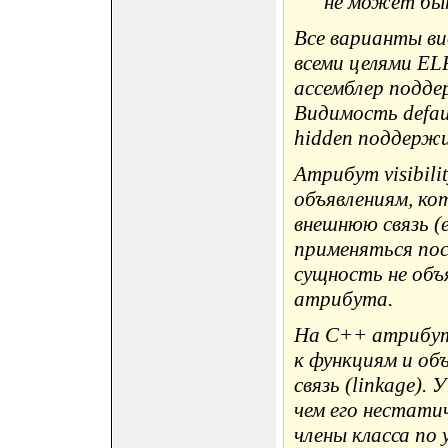
не может быт
Все варианты в
всеми целями EL
ассемблер поддер
Видимость defau
hidden поддержи
Атрибут visibil
объявлениям, ко
внешнюю связь (e
применяться пос
сущность не объ
атрибута.
На C++ атрибут 
к функциям и о
связь (linkage).
чем его нестати
члены класса по