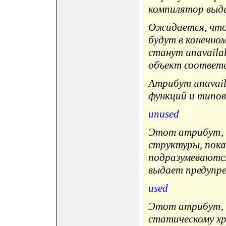
компилятор выд
Ожидается, что 
будут в конечно
станут unavail
объект соответ
Атрибут unavai
функций и типов (
unused
Этот атрибут, п
структуры, пока
подразумеваются
выдает предупре
used
Этот атрибут, п
статическому хр