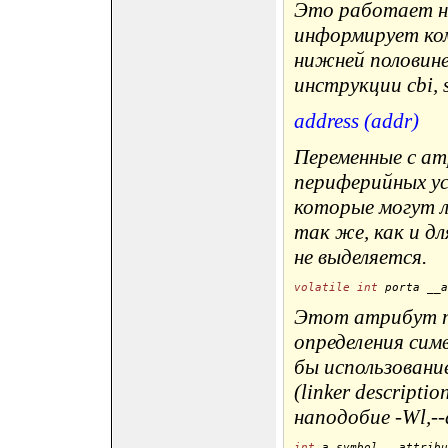
Это работает на
информирует ко
нижней половине
инструкции cbi, sb
address (addr)
Переменные с ат
периферийных у
которые могут л
так же, как и дл
не выделяется.
volatile
int
 porta __a
Этот атрибут т
определения сим
бы использовани
(linker descripti
наподобие -Wl,-
int
 a_symbol __attribu