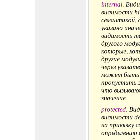
internal
. Вид
видимости hi
семантикой, 
указано иначе
видимость та
другого моду
которые, хот
другие модул
через указате
может быть 
пропустить з
что вызывающ
значение.
protected
. Ви
видимости de
на привязку 
определению в