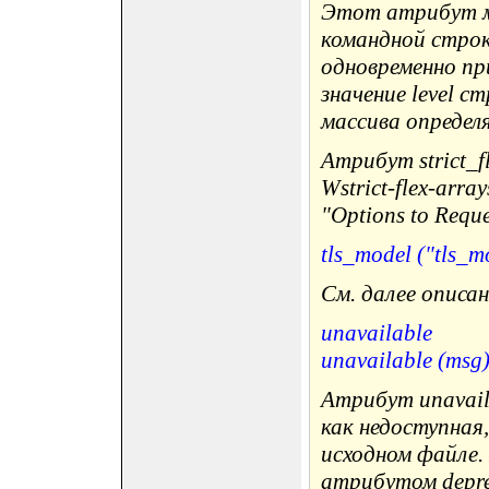
Этот атрибут м
командной строки 
одновременно п
значение level 
массива определ
Атрибут strict_f
Wstrict-flex-arr
"Options to Reque
tls_model ("tls_m
См. далее описа
unavailable
unavailable (msg
Атрибут unavail
как недоступная,
исходном файле.
атрибутом depre