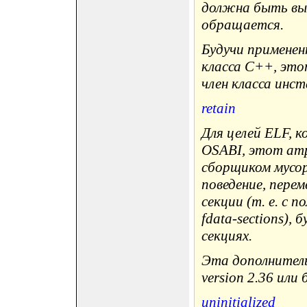
должна быть вып
обращается.
Будучи применен
класса C++, эт
член класса инст
retain
Для целей ELF,
OSABI, этот ат
сборщиком мусо
поведение, пере
секции (т. е. с 
fdata-sections),
секциях.
Эта дополнитель
version 2.36 или 
uninitialized