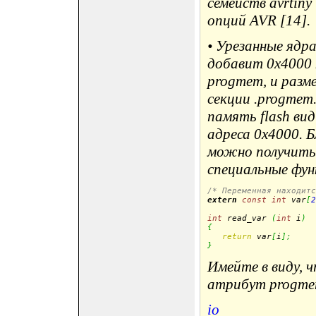
семейств avrtiny
опций AVR [14].
• Урезанные ядр
добавит 0x4000 
progmem, и разм
секции .progmem
память flash ви
адреса 0x4000. 
можно получить 
специальные фун
/* Переменная находитс
extern
const
int
 var
[
2
int
 read_var 
(
int
 i
)
{
return
 var
[
i
]
;
}
Имейте в виду, 
атрибут progme
io