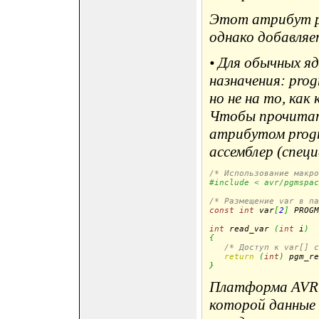
Этот атрибут р
однако добавляе
• Для обычных я
назначения: pro
но не на то, ка
Чтобы прочитать
атрибутом progm
ассемблер (спец
/* Использование макро
#include < avr/pgmspac
/* Размещение var в па
const
int
 var
[
2
]
 PROGM
int
 read_var 
(
int
 i
)
{
/* Доступ к var[] с
return
(
int
)
 pgm_re
}
Платформа AVR 
которой данные 