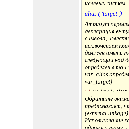
целевых систем.
alias ("target")
Атрибут перемен
декларация выпус
символа, известно
исключением квал
должен иметь то
следующий код да
определен в той 
var_alias опреде
var_target):
int
 var_target
;
extern
Обратите внима
предполагает, ч
(external linkag
Использование как
одному и тому ж