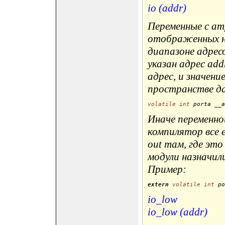
io (addr)
Переменные с ат
отображенных н
диапазоне адресо
указан адрес ad
адрес, и значени
пространстве д
volatile
int
 porta __a
Иначе переменно
компилятор все 
out там, где это
модули назначили
Пример:
extern
volatile
int
 po
io_low
io_low (addr)