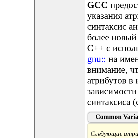
GCC
предос
указания ат
синтаксис а
более новый
C++ с испол
gnu::
на имен
внимание, ч
атрибутов в 
зависимости
синтаксиса (с
Common Variab
Следующие атри