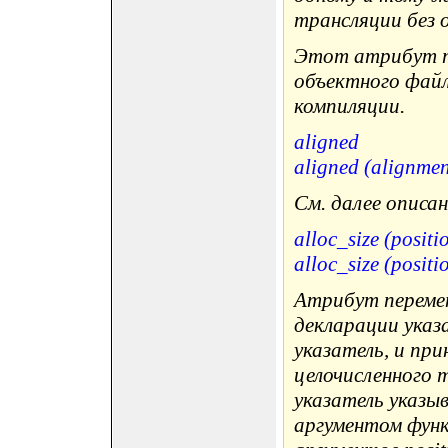
трансляции без 
Этот атрибут т
объектного файл
компиляции.
aligned
aligned (alignmen
См. далее описа
alloc_size (positi
alloc_size (positi
Атрибут перемен
декларации указ
указатель, и пр
целочисленного 
указатель указы
аргументом функц