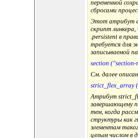
переменной сохра
сбросами процес
Этот атрибут сп
скрипт линкера,
.persistent в пр
требуется для эн
записываемой п
section ("section
См. далее описа
strict_flex_array (
Атрибут strict_
завершающему п
тем, когда расс
структуры как г
элементам таког
целым числом в д