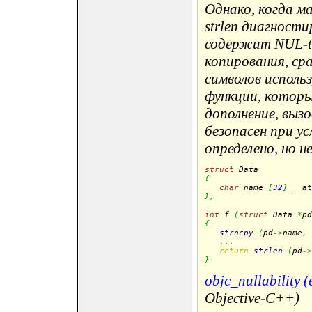
Однако, когда м
strlen диагности
содержит NUL-te
копирования, сра
символов исполь
функции, котор
дополнение, вызо
безопасен при у
определено, но н
struct
 Data
{
char
 name 
[
32
]
 __at
}
;
int
 f 
(
struct
 Data 
*
pd
{
strncpy
(
pd
->
name
,
 
   ...

return
strlen
(
pd
->
}
objc_nullability (
Objective-C++)