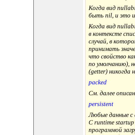
Когда вид nullab
быть nil, и это 
Когда вид nullabi
в контексте спи
случай, в котор
принимать значе
что свойство ка
по умолчанию), 
(getter) никогда 
packed
См. далее описа
persistent
Любые данные с 
C runtime startu
программой загр