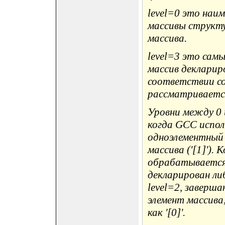
level=0 это наи
массивы структ
массива.
level=3 это самы
массив декларир
соответствии со 
рассматривается
Уровни между 0 
когда GCC использ
одноэлементный 
массива ('[1]').
обрабатывается 
декларирован либо 
level=2, заверш
элемент массива,
как '[0]'.