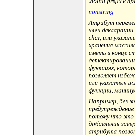
.noinit prefix в
nonstring
Атрибут перемен
член декларации 
char, или указат
хранения массив
иметь в конце с
детектировании 
функциях, котор
позволяет избеж
или указатель ис
функции, манипу
Например, без 
предупреждение д
потому что это
добавления заве
атрибута позво