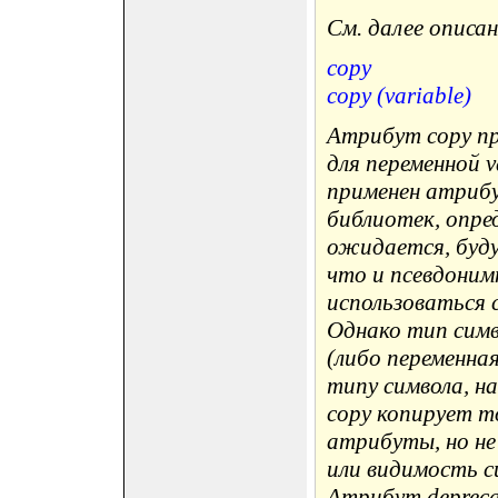
См. далее описа
copy
copy (variable)
Атрибут copy п
для переменной v
применен атрибу
библиотек, опре
ожидается, буд
что и псевдони
использоваться 
Однако тип симв
(либо переменна
типу символа, н
copy копирует т
атрибуты, но не
или видимость сим
Атрибут deprecat