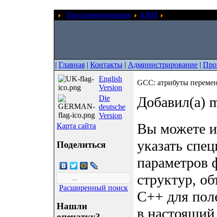
Программирование
ARM
GCC: атрибуты
|
Главная
|
Контакты
|
Администрирование
|
Про
English
GCC: атрибуты переме
Version
Die
Добавил(а) m
deutsche
Version
Вы можете и
Карта сайта
указать спе
Поделиться
параметров 
структур, об
Расширенный поиск
C++ для пол
Нашли
в настоящий
опечатку?