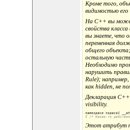
Кроме того, объ
видимостью его
На C++ вы може
свойства класса
вы знаете, что 
переменная долж
общего объекта
остальную часть 
Необходимо про
нарушить правило
Rule); например,
как hidden, не по
Декларация C++
visibility.
namespace nspace1 __at
{
/* Какие-то действия
Этот атрибут п