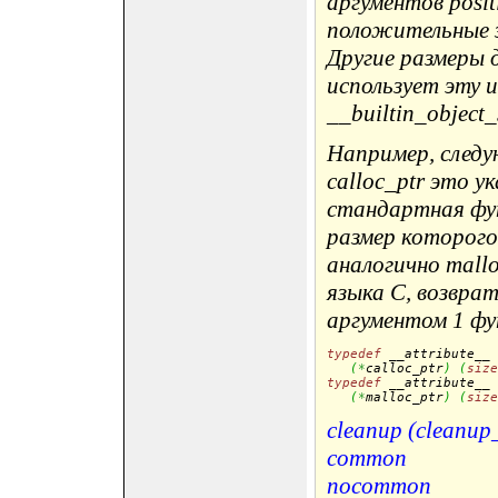
аргументов posit
положительные 
Другие размеры
использует эту 
__builtin_object_
Например, след
calloc_ptr это у
стандартная фун
размер которого 
аналогично mallo
языка C, возвра
аргументом 1 фу
typedef
 __attribute__ 
(
*
calloc_ptr
)
(
size
typedef
 __attribute__ 
(
*
malloc_ptr
)
(
size
cleanup (cleanup
common
nocommon