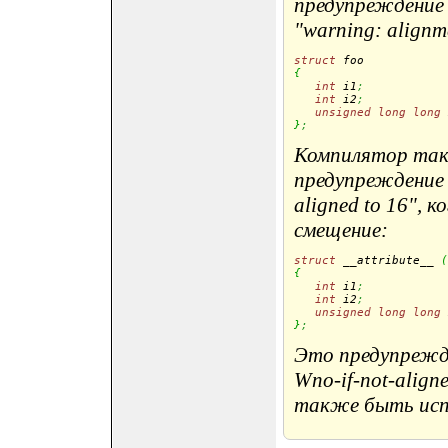
предупреждение 
"warning: alignmen
struct
 foo
{
int
 i1
;
int
 i2
;
unsigned
long
long
 
}
;
Компилятор так
предупреждение "wa
aligned to 16", 
смещение:
struct
 __attribute__ 
(
{
int
 i1
;
int
 i2
;
unsigned
long
long
 
}
;
Это предупрежд
Wno-if-not-alig
также быть испол