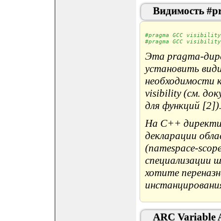
Видимость #p
#pragma GCC visibility
#pragma GCC visibility
Эта pragma-дир
установить види
необходимости 
visibility (см.
для функций [2])
На C++ директив
декларации обла
(namespace-scope
специализации ш
хотите переназна
инстанцирования
ARC Variable A