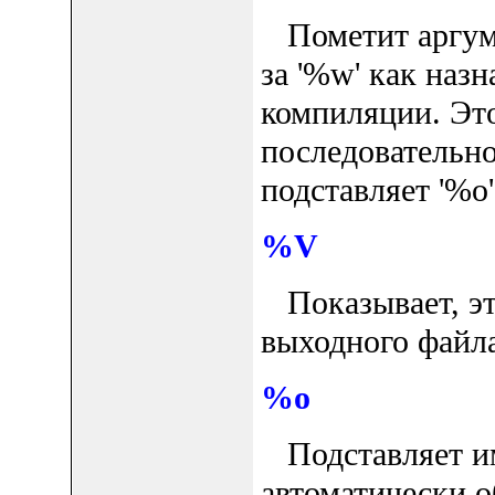
Пометит аргум
за '%w' как наз
компиляции. Это
последовательно
подставляет '%o'
%V
Показывает, это
выходного файла
%o
Подставляет им
автоматически о