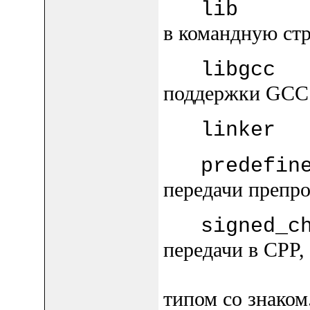
li
в командную стр
libg
поддержки GCC 
link
predefi
передачи препро
signed_c
передачи в CPP, 
типом со знаком