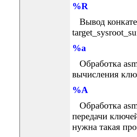
%R
Вывод конкатена
target_sysroot_su
%a
Обработка asm 
вычисления ключ
%A
Обработка asm_f
передачи ключей
нужна такая про