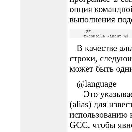
опция командной
выполнения подст
      .ZZ:

      z-compile -input %i
В качестве аль
строки, следующ
может быть одн
@language
Это указывает,
(alias) для изве
использованию к
GCC, чтобы явн