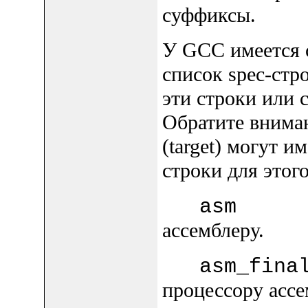
суффиксы.
У GCC имеется 
список spec-стр
эти строки или 
Обратите внима
(target) могут и
строки для этого
as
ассемблеру.
asm_fin
процессору ассе