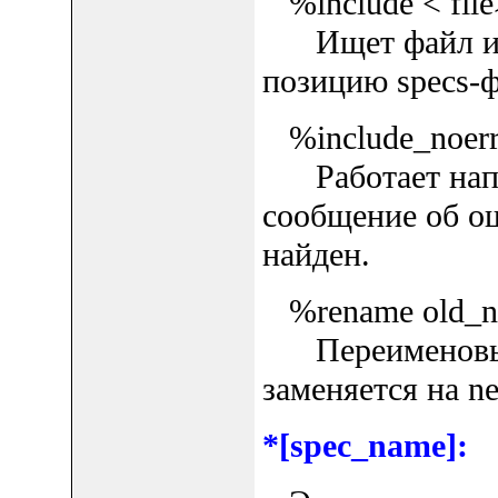
%include < file
Ищет файл и вс
позицию specs-ф
%include_noerr 
Работает наподо
сообщение об о
найден.
%rename old_n
Переименовыва
заменяется на n
*[spec_name]: