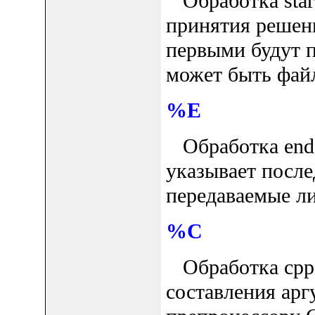
Обработка startf
принятия решен
первыми будут 
может быть файл
%E
Обработка endfi
указывает посл
передаваемые ли
%C
Обработка cpp s
составления арг