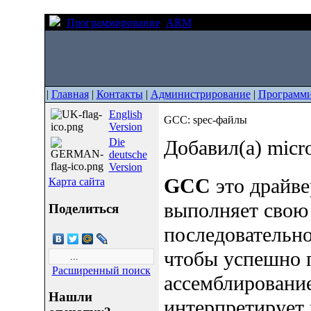
Программирование
ARM
GCC: spec-файлы
|
Главная
|
Контакты
|
Администрирование
|
Программи
English
GCC: spec-файлы
Version
Die
Добавил(а) micr
deutsche
Version
GCC
это драйве
Карта сайта
выполняет свою
Поделиться
последовательно
чтобы успешно 
Расширенный поиск
ассемблирование
Нашли
интерпретирует