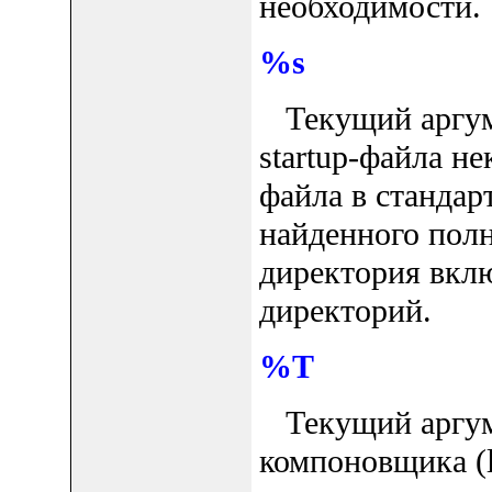
необходимости.
%s
Текущий аргуме
startup-файла не
файла в стандар
найденного полн
директория вкл
директорий.
%T
Текущий аргуме
компоновщика (li