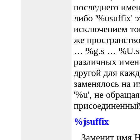
последнего имен
либо '%usuffix' э
исключением тог
же пространство
… %g.s … %U.s' 
различных имен 
другой для кажд
заменялось на 
'%u', не обраща
присоединенный
%jsuffix
Заменит имя H