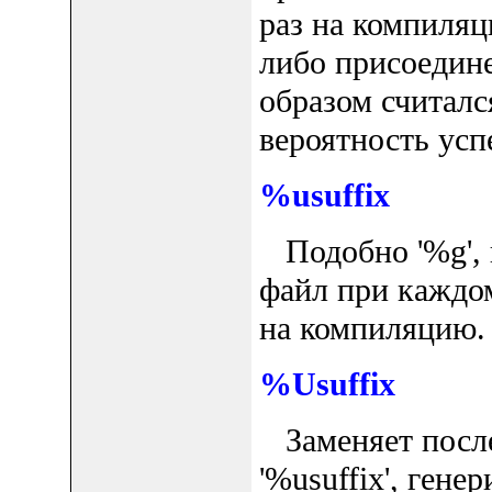
раз на компиляц
либо присоедин
образом считалс
вероятность успе
%usuffix
Подобно '%g', 
файл при каждо
на компиляцию.
%Usuffix
Заменяет после
'%usuffix', гене