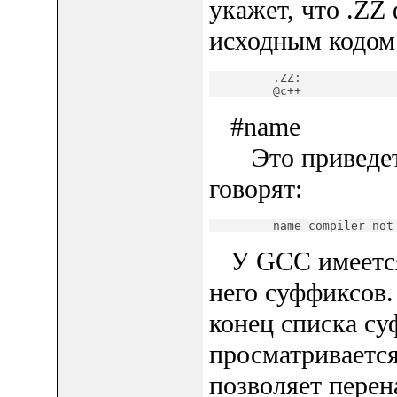
укажет, что .ZZ
исходным кодом
         .ZZ:

         @c++
#name
Это приведет 
говорят:
         name compiler not
У GCC имеется 
него суффиксов.
конец списка су
просматривается 
позволяет пере