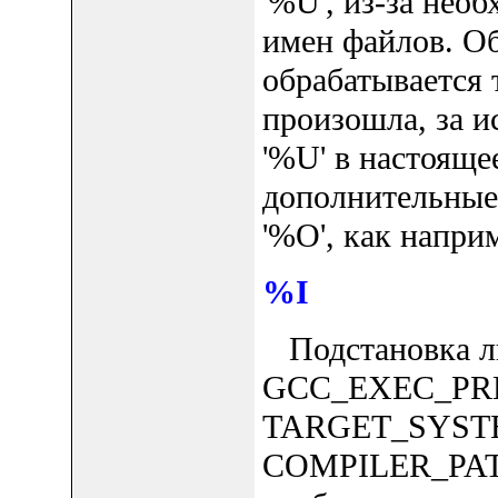
'%U', из-за не
имен файлов. Об
обрабатывается 
произошла, за ис
'%U' в настояще
дополнительные
'%O', как наприме
%I
Подстановка люб
GCC_EXEC_PREFI
TARGET_SYSTEM
COMPILER_PATH и