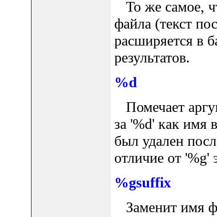
То же самое, чт
файла (текст по
расширяется в б
результатов.
%d
Помечает аргу
за '%d' как имя
был удален пос
отличие от '%g' 
%gsuffix
Заменит имя фа