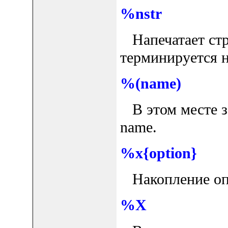
%nstr
Напечатает стро
терминируется н
%(name)
В этом месте з
name.
%x{option}
Накопление опц
%X