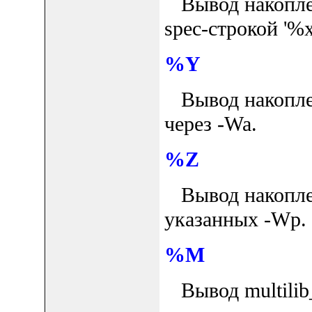
Вывод накоплен
spec-строкой '%x
%Y
Вывод накоплен
через -Wa.
%Z
Вывод накоплен
указанных -Wp.
%M
Вывод multilib_