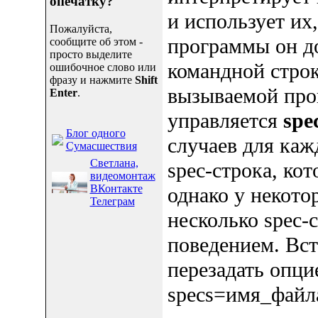
опечатку?
и использует их
Пожалуйста,
программы он до
сообщите об этом -
просто выделите
командной строк
ошибочное слово или
фразу и нажмите
Shift
вызываемой про
Enter
.
управляется
spe
Блог одного
случаев для ка
Сумасшествия
Светлана,
spec-строка, к
видеомонтаж
ВКонтакте
однако у некото
Телеграм
несколько spec-
поведением. Вс
перезадать опци
specs=имя_файла