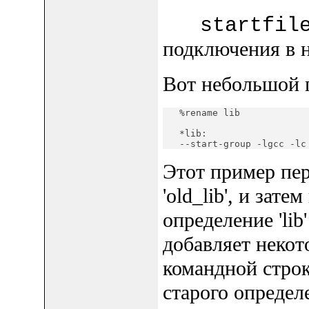
startfi
подключения в н
Вот небольшой 
   %rename lib            
   *lib:

   --start-group -lgcc -lc
Этот пример пер
'old_lib', и зат
определение 'lib
добавляет неко
командной строк
старого определ