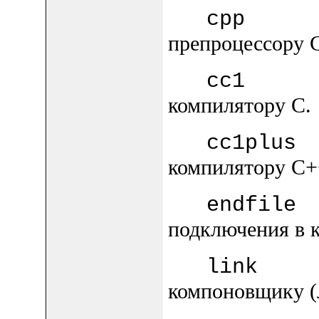
cp
препроцессору 
cc
компилятору C.
cc1pl
компилятору C+
endfi
подключения в к
li
компоновщику (