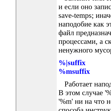
и если оно запис
save-temps; ина
наподобие как э
файл предназна
процессами, а с
ненужного мусор
%|suffix
%msuffix
Работает наподо
В этом случае '%
'%m' ни на что 
способа инструк