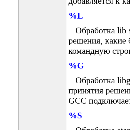
добавляется к к
%L
Обработка lib s
решения, какие
командную стро
%G
Обработка libgc
принятия решен
GCC подключает
%S