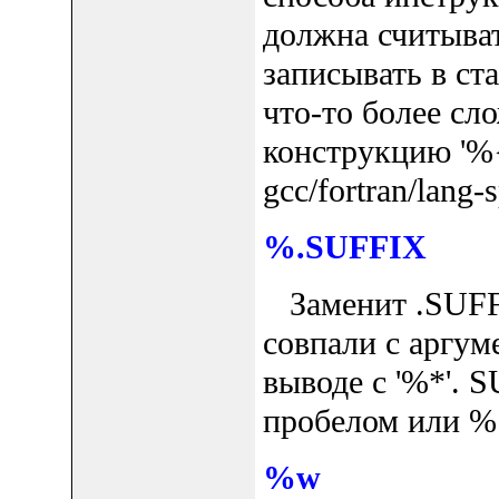
должна считыват
записывать в ст
что-то более сл
конструкцию '%{
gcc/fortran/lang-s
%.SUFFIX
Заменит .SUFFI
совпали с аргу
выводе с '%*'.
пробелом или %
%w