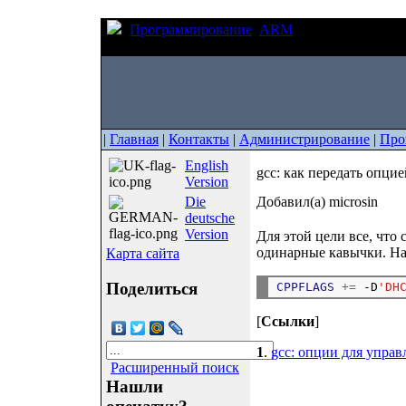
Программирование
ARM
gcc: как передат
(#define="строка")?
|
Главная
|
Контакты
|
Администрирование
|
Про
English
gcc: как передать опцие
Version
Die
Добавил(а) microsin
deutsche
Version
Для этой цели все, что
одинарные кавычки. Н
Карта сайта
Поделиться
CPPFLAGS
+=
 -D
'DH
[
Ссылки
]
1
.
gcc: опции для упра
Расширенный поиск
Нашли