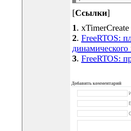
[
Ссылки
]
1
. xTimerCreate s
2
.
FreeRTOS: п
динамического
3
.
FreeRTOS: п
Добавить комментарий
И
E