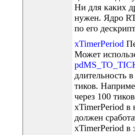
Ни для каких д
нужен. Ядро RT
по его дескрипт
xTimerPeriod
Пе
Может использ
pdMS_TO_TICK
длительность в
тиков. Наприме
через 100 тиков
xTimerPeriod в
должен сработат
xTimerPeriod в