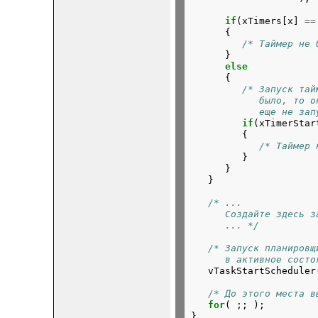
if
(xTimers[x] 
==
      {

/* Таймер не 
      }

else
      {

/* Запуск тай
            было, то о
            еще не зап
if
(xTimerStar
         {

/* Таймер 
         }

      }

/* ...
      Создайте здесь з
      ... */
/* Запуск планировщ
      в активное состо
/* До этого места в
for
( ;; );
