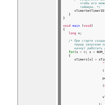
         чтобы его мож
         таймера. */

      vTimerSetTimerID
   }

}
void
main
 (
void
)

{

long
/* При старте созда
      перед запуском п
      начнут работать 
for
(x 
=
0
; x 
<
 NUM_
   {

      xTimers[x] 
=
 xTi
"
                     (
                     p
                     (
                     v