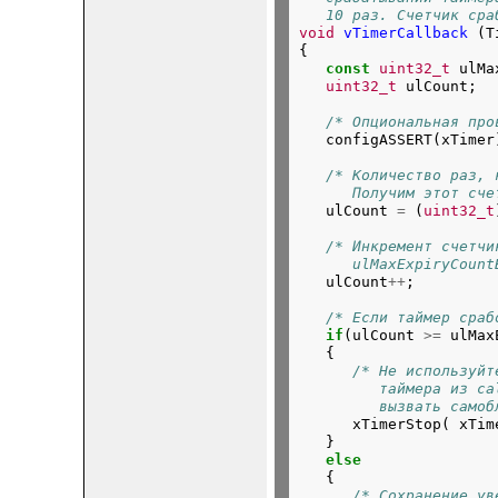
   10 раз. Счетчик сра
void
vTimerCallback
 (T
{

const
uint32_t
 ulMa
uint32_t
/* Опциональная про
/* Количество раз, 
      Получим этот сче

   ulCount 
=
 (
uint32_t
/* Инкремент счетчи
      ulMaxExpiryCount

   ulCount
++
/* Если таймер сраб
if
(ulCount 
>=
 ulMax
   {

/* Не используйт
         таймера из ca
         вызвать самоб

      xTimerStop( xTim
   }

else
   {

/* Сохранение ув