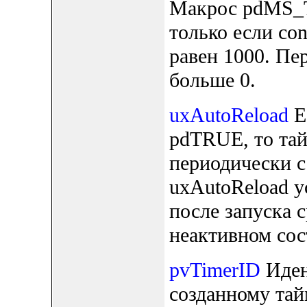
Макрос pdMS_T
только если c
равен 1000. Пе
больше 0.
uxAutoReload
Е
pdTRUE, то тай
периодически с
uxAutoReload у
после запуска с
неактивном сос
pvTimerID
Иден
созданному тай