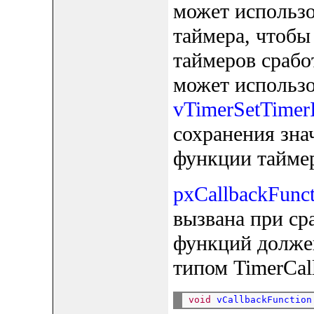
может использо
таймера, чтобы
таймеров срабо
может использо
vTimerSetTimer
сохранения зна
функции таймер
pxCallbackFunct
вызвана при сра
функций долже
типом TimerCall
void
vCallbackFunction