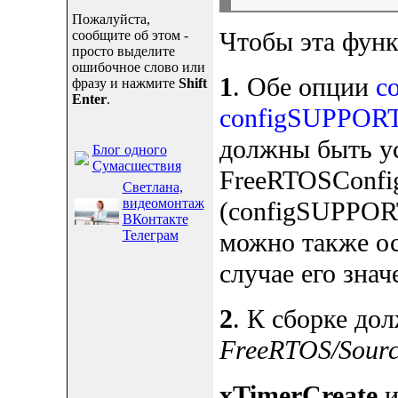
Пожалуйста,
Чтобы эта функ
сообщите об этом -
просто выделите
ошибочное слово или
1
. Обе опции
c
фразу и нажмите
Shift
Enter
.
configSUPPO
должны быть ус
Блог одного
Сумасшествия
FreeRTOSConfi
Светлана,
видеомонтаж
(configSUPP
ВКонтакте
можно также ос
Телеграм
случае его знач
2
. К сборке до
FreeRTOS/Source
xTimerCreate