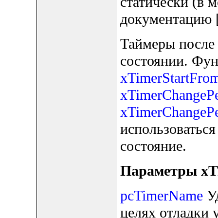
статически (в 
документацию [
Таймеры после 
состоянии. Фу
xTimerStartFro
xTimerChangePe
xTimerChangePe
использоваться
состояние.
Параметры xT
pcTimerName
Уд
целях отладки 