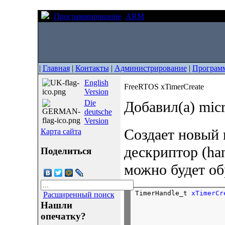
Программирование
ARM
FreeRTOS xTimerCreat
|
Главная
|
Контакты
|
Администрирование
|
Програм
English
FreeRTOS xTimerCreate
Version
Die
Добавил(а) mic
deutsche
Version
Создает новый 
Карта сайта
дескриптор (ha
Поделиться
можно будет об
TimerHandle_t 
xTimerCr
Расширенный поиск
Нашли
опечатку?