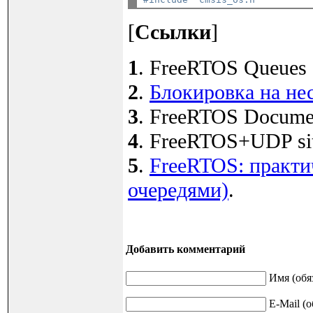
[
Ссылки
]
1
. FreeRTOS Queues si
2
.
Блокировка на не
3
. FreeRTOS Documenta
4
. FreeRTOS+UDP site
5
.
FreeRTOS: практи
очередями)
.
Добавить комментарий
Имя (обя
E-Mail (о