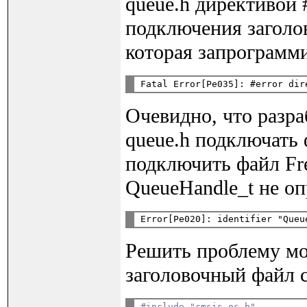
queue.h директивой 
подключения заголо
которая запрограмми
Очевидно, что разр
queue.h подключать 
подключить файл Fre
QueueHandle_t не оп
Решить проблему мо
заголовочный файл c
#include "cmsis_os.h"