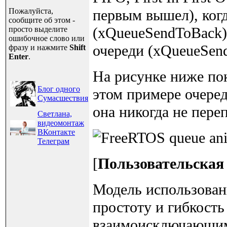
Пожалуйста,
первым вышел), ког
сообщите об этом -
(xQueueSendToBack),
просто выделите
ошибочное слово или
очереди (xQueueSend
фразу и нажмите
Shift
Enter
.
На рисунке ниже пок
Блог одного
этом примере очеред
Сумасшествия
она никогда не пере
Светлана,
видеомонтаж
ВКонтакте
Телеграм
[
Пользовательская
Модель использован
простоту и гибкость
взаимоисключающими