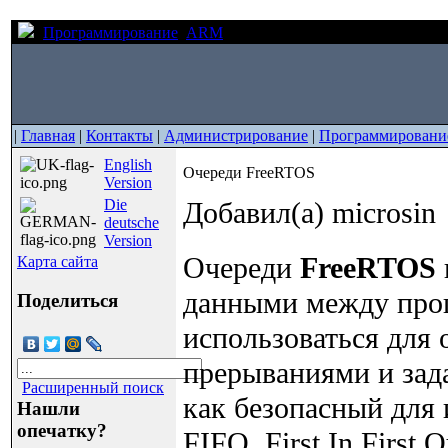
Программирование
ARM
Очереди FreeRTOS
|
Главная
|
Контакты
|
Администрирование
|
Программировани
English
Очереди FreeRTOS
Version
Die
Добавил(а) microsin
deutsche
Version
Очереди
FreeRTOS
Карта сайта
данными между проц
Поделиться
использоваться для
прерываниями и зад
Расширенный поиск
как безопасный для 
Нашли
опечатку?
FIFO, First In Firs