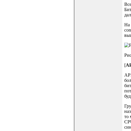
Все
Бит
дал
На 
con
выш
Рис
[
AP
API
бол
бит
пот
буд
Гру
наз
то 
CPU
си