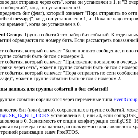
овое для отправки через сеть", когда он установлен в 1, и "В оче
 сообщений", когда он установлен в 0.
пределить бит (флаг), который означает "Пора отправить по сет
artbeat message)", когда он установлен в 1, и "Пока не надо отпр
ки времени", когда он установлен в 0.
ent Groups
. Группа событий это набор бит событий. К отдельны
ытий обращаются по номеру бита. Если рассмотреть показанны
ит события, который означает "Было принято сообщение, и оно г
руппе событий быть битом с номером 0.
ит события, который означает "Приложение поставило в очередь
равки через сеть", может в группе событий быть битом с номеро
ит события, который означает "Пора отправить по сети сообщение
sage)", может в группе событий быть битом с номером 2.
пы данных для группы событий и бит событий
]
руппам событий обращаются через переменные типа
EventGroup
ичество бит (или флагов), сохраненных в группе событий, может
nfigUSE_16_BIT_TICKS
установлена в 1, или 24, если configU
ановлена в 0. Зависимость от опции конфигурации configUSE_
ультатом размера типа данных, используемого для локального х
тренней реализации задач FreeRTOS.