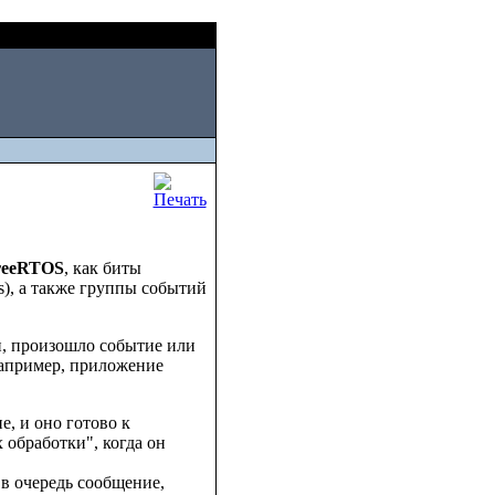
Thu, August 06 2026
reeRTOS
, как биты
gs), а также группы событий
и, произошло событие или
 Например, приложение
е, и оно готово к
 обработки", когда он
 в очередь сообщение,