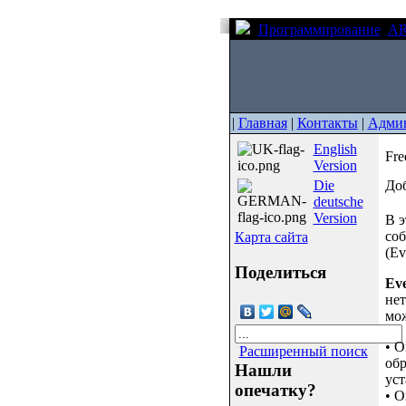
Программирование
A
|
Главная
|
Контакты
|
Админ
English
Fr
Version
Die
Доб
deutsche
Version
В э
соб
Карта сайта
(Ev
Поделиться
Eve
нет
мож
• О
Расширенный поиск
обр
Нашли
уст
опечатку?
• О