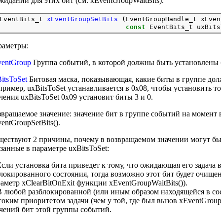
жидании для этих бит (см. xEventGroupWaitBits).
EventBits_t 
xEventGroupSetBits
 (EventGroupHandle_t xEven
const
раметры:
entGroup
Группа событий, в которой должны быть установлены 
itsToSet
Битовая маска, показывающая, какие биты в группе до
ример, uxBitsToSet устанавливается в 0x08, чтобы установить то
чения uxBitsToSet 0x09 установит биты 3 и 0.
вращаемое значение: значение бит в группе событий на момент в
entGroupSetBits().
ествуют 2 причины, почему в возвращаемом значении могут б
занные в параметре uxBitsToSet:
Если установка бита приведет к тому, что ожидающая его задача 
локированного состояния, тогда возможно этот бит будет очищен
аметр xClearBitOnExit функции xEventGroupWaitBits()).
В любой разблокированной (или иным образом находящейся в сос
оким приоритетом задачи (чем у той, где был вызов xEventGroup
чений бит этой группы событий.