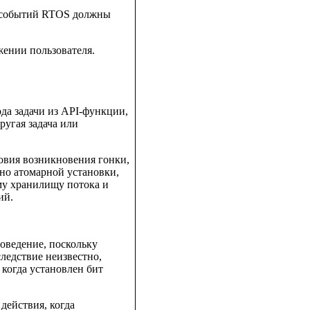
п событий RTOS должны
жении пользователя.
да задачи из API-функции,
ругая задача или
овия возникновения гонки,
но атомарной установки,
му хранилищу потока и
ий.
оведение, поскольку
следствие неизвестно,
 когда установлен бит
действия, когда