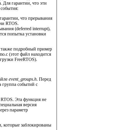
 Для гарантии, что эти
 события:
гарантии, что прерывания
ачи RTOS.
ия (deferred interrupt),
ется попытка установки
а также подробный пример
o.c (этот файл находится
грузки FreeRTOS).
айле
event_groups.h
. Перед
а группа событий с
й RTOS. Эта функция не
пециальная версия
ерез параметр
и, которые заблокированы