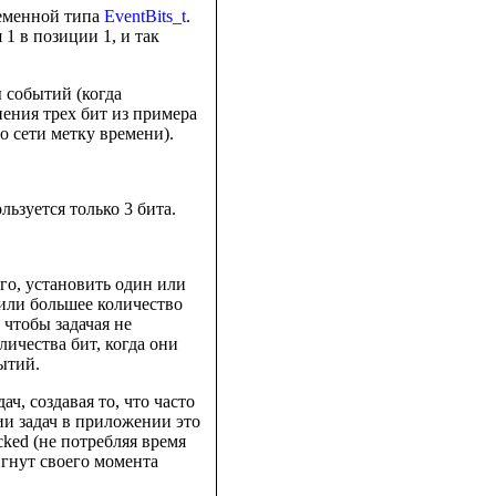
ременной типа
EventBits_t
.
1 в позиции 1, и так
 событий (когда
нения трех бит из примера
о сети метку времени).
льзуется только 3 бита.
го, установить один или
или большее количество
 чтобы задачая не
ичества бит, когда они
ытий.
ч, создавая то, что часто
ции задач в приложении это
cked (не потребляя время
игнут своего момента