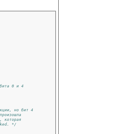
бита 0 и 4
кции, но бит 4
произошла
, которая
ked. */