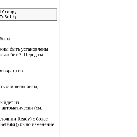
tGroup,

биты.
лжны быть установлены.
лько бит 3. Передача
озврата из
ыть очищены биты,
выйдет из
 автоматически (см.
тоянии Ready) с более
SetBits()) было изменение