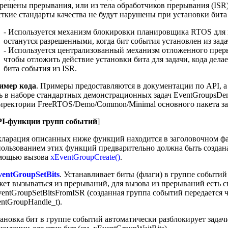
рещены прерывания, или из тела обработчиков прерывания (ISR).
ткие стандарты качества не будут нарушены при установки бита
- Используется механизм блокировки планировщика RTOS для 
останутся разрешенными, когда бит события установлен из зад
- Используется централизованный механизм отложенного прерыван
чтобы отложить действие установки бита для задачи, кода дела
бита события из ISR.
имер кода
. Примеры предоставляются в документации по API, 
ь в наборе стандартных демонстрационных задач EventGroupsDem
иректории FreeRTOS/Demo/Common/Minimal основного пакета за
I-функции групп событий
]
ларация описанных ниже функций находится в заголовочном ф
ользованием этих функций предварительно должна быть создан
мощью вызова
xEventGroupCreate()
.
entGroupSetBits
. Устанавливает биты (флаги) в группе событи
ет вызываться из прерываний, для вызова из прерываний есть с
entGroupSetBitsFromISR (созданная группа событий передается ч
ntGroupHandle_t).
ановка бит в группе событий автоматически разблокирует задач