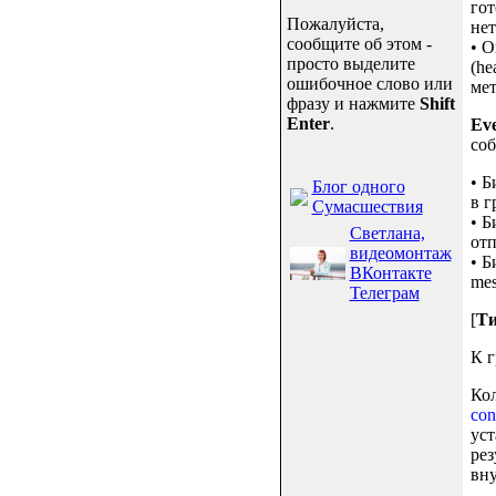
гот
Пожалуйста,
нет
сообщите об этом -
• О
просто выделите
(he
ошибочное слово или
мет
фразу и нажмите
Shift
Enter
.
Ev
соб
• Б
Блог одного
в г
Сумасшествия
• Б
Светлана,
отп
видеомонтаж
• Б
ВКонтакте
mes
Телеграм
[
Ти
К г
Кол
co
уст
рез
вну