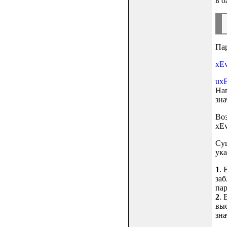
в о
Па
xEv
uxB
Нап
зна
Воз
xEv
Сущ
ука
1
. 
заб
пар
2
. 
выс
зна