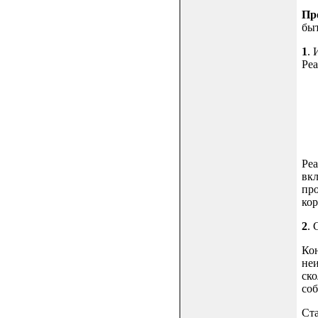
Пр
быт
1
. 
Реа
Реа
вкл
про
кор
2
. 
Кон
неи
ско
соб
Ста