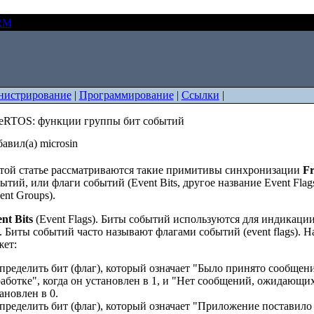
RM
FreeRTOS: функции группы бит событий
истрирование
|
Программирование
|
Ссылки
|
eeRTOS: функции группы бит событий
авил(а) microsin
той статье рассматриваются такие примитивы синхронизации
F
ытий, или флаги событий (Event Bits, другое название Event Fla
ent Groups).
nt Bits
(Event Flags). Биты событий используются для индикаци
. Биты событий часто называют флагами событий (event flags).
ет:
пределить бит (флаг), который означает "Было принято сообщени
аботке", когда он установлен в 1, и "Нет сообщений, ожидающих
ановлен в 0.
пределить бит (флаг), который означает "Приложение поставило