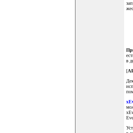
зап
жес
Пр
ест
в д
[
AP
Дек
исп
по
xEv
мож
xEv
Eve
Уст