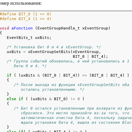
мер использования:
#define BIT_0 (1 << 0)
#define BIT_4 (1 << 4)
void
aFunction
 (EventGroupHandle_t xEventGroup)

{

/* Установка бит 0 и 4 в xEventGroup. */
   uxBits 
=
 xEventGroupSetBits(xEventGroup,

                               BIT_0 
|
 BIT_4);

/* Группа событий обновилась, в ней установились в 1
      биты 0 и 4. */
if
 ( (uxBits 
&
 (BIT_0 
|
 BIT_4)) 
==
 (BIT_0 
|
 BIT_4) )

   {

/* После выхода из функции xEventGroupSetBits оба 
         остались установленными. */

   }

else
if
 ( (uxBits 
&
 BIT_0) 
!=
0
 )

   {

/* Бит 0 остался установленным при возврате из фун
         сбросился. Это могло произойти из-за того, что 
         автоматическая очистка бита 4, поскольку задача
         ждала установки бита 4, вышла из состояния Bloc

   }

else
if
( ( uxBits 
&
 BIT_4 ) 
!=
0
 )
