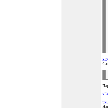
xE
быт
Па
xEv
uxB
Нап