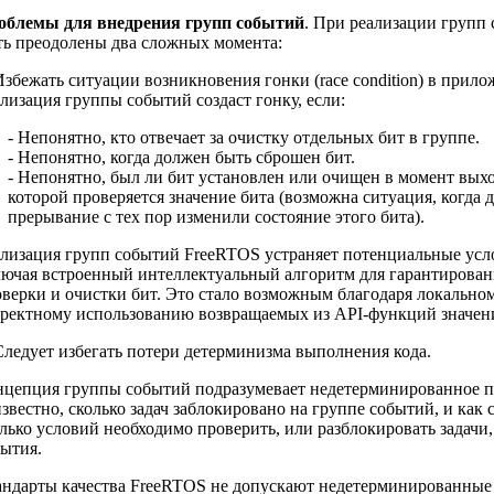
облемы для внедрения групп событий
. При реализации груп
ь преодолены два сложных момента:
Избежать ситуации возникновения гонки (race condition) в прило
лизация группы событий создаст гонку, если:
- Непонятно, кто отвечает за очистку отдельных бит в группе.
- Непонятно, когда должен быть сброшен бит.
- Непонятно, был ли бит установлен или очищен в момент выхо
которой проверяется значение бита (возможна ситуация, когда д
прерывание с тех пор изменили состояние этого бита).
лизация групп событий FreeRTOS устраняет потенциальные усл
ючая встроенный интеллектуальный алгоритм для гарантирован
верки и очистки бит. Это стало возможным благодаря локально
ректному использованию возвращаемых из API-функций значен
Следует избегать потери детерминизма выполнения кода.
цепция группы событий подразумевает недетерминированное п
звестно, сколько задач заблокировано на группе событий, и как 
лько условий необходимо проверить, или разблокировать задачи,
ытия.
ндарты качества FreeRTOS не допускают недетерминированные 