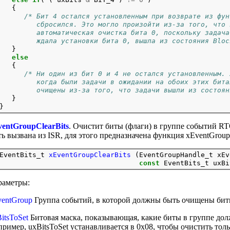
   {

/* Бит 4 остался установленным при возврате из фун
         сбросился. Это могло произойти из-за того, что 
         автоматическая очистка бита 0, поскольку задача
         ждала установки бита 0, вышла из состояния Bloc

   }

else
   {

/* Ни один из бит 0 и 4 не остался установленным. 
         когда были задачи в ожидании на обоих этих бита
         очищены из-за того, что задачи вышли из состоян

   }

ventGroupClearBits
. Очистит биты (флаги) в группе событий R
ь вызвана из ISR, для этого предназначена функция xEventGroup
EventBits_t 
xEventGroupClearBits
 (EventGroupHandle_t xEv
const
раметры:
entGroup
Группа событий, в которой должны быть очищены бит
itsToSet
Битовая маска, показывающая, какие биты в группе до
ример, uxBitsToSet устанавливается в 0x08, чтобы очистить толь