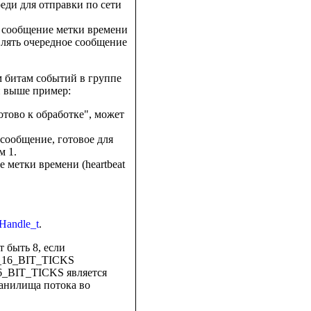
реди для отправки по сети
и сообщение метки времени
авлять очередное сообщение
м битам событий в группе
й выше пример:
отово к обработке", может
 сообщение, готовое для
м 1.
 метки времени (heartbeat
Handle_t
.
 быть 8, если
SE_16_BIT_TICKS
16_BIT_TICKS является
ранилища потока во