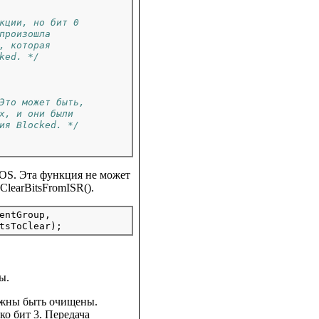
кции, но бит 0
произошла
, которая
ked. */
Это может быть,
х, и они были
ия Blocked. */
TOS. Эта функция не может
ClearBitsFromISR().
entGroup,

ы.
лжны быть очищены.
ко бит 3. Передача