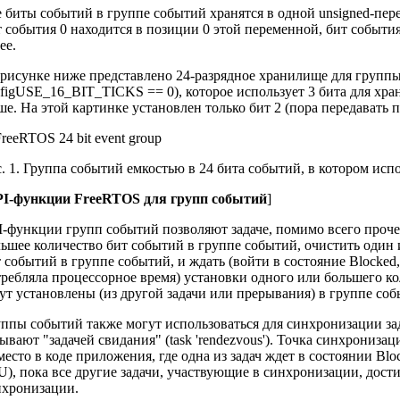
 биты событий в группе событий хранятся в одной unsigned-пе
 события 0 находится в позиции 0 этой переменной, бит события 
ее.
рисунке ниже представлено 24-разрядное хранилище для группы
figUSE_16_BIT_TICKS == 0), которое использует 3 бита для хра
е. На этой картинке установлен только бит 2 (пора передавать п
. 1. Группа событий емкостью в 24 бита событий, в котором испо
I-функции FreeRTOS для групп событий
]
-функции групп событий позволяют задаче, помимо всего проче
ьшее количество бит событий в группе событий, очистить один 
 событий в группе событий, и ждать (войти в состояние Blocked,
ребляла процессорное время) установки одного или большего кол
ут установлены (из другой задачи или прерывания) в группе соб
ппы событий также могут использоваться для синхронизации зада
ывают "задачей свидания" (task 'rendezvous'). Точка синхрониза
место в коде приложения, где одна из задач ждет в состоянии Blo
), пока все другие задачи, участвующие в синхронизации, дост
нхронизации.