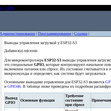
ие
ARM
Выводы управления загрузкой у ESP32-S3
Администрирование
|
Программирование
|
Ссылки
|
Выводы управления загрузкой у ESP32-S3
Добавил(а) microsin
Для микроконтроллера
ESP32-S3
выводы управления загрузкой
это специальные
GPIO
, которые контролируют начальное пов
включении питания или сбросе. Их состояние считывается в 
микросекунды и определяет, как система будет загружаться.
Основными выводами управления для ESP32-S3 являются
GP
и
GPIO46
. В таблице ниже приведена их подробная расшифро
Требуемое
Вывод
Основная функция
состояние
Примечан
GPIO
при сбросе
Низкий