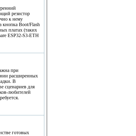
тренний
ющий резистор
чно к нему
 кнопка Boot/Flash
ных платах (таких
hare ESP32-S3-ETH
ажна при
ании расширенных
ладки. В
е сценариев для
ков-любителей
ребуется.
нстве готовых