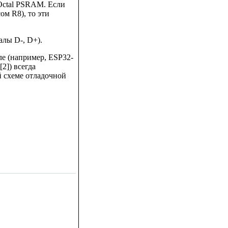
 Octal PSRAM. Если
ом R8), то эти
алы D-, D+).
е (например, ESP32-
2]) всегда
 схеме отладочной