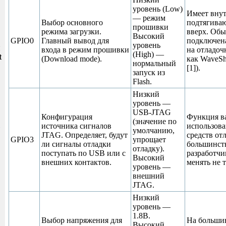
уровень (Low)
Имеет вну
— режим
Выбор основного
подтягива
прошивки
режима загрузки.
вверх. Обы
Высокий
GPIO0
Главный вывод для
подключена
уровень
и
входа в режим прошивки
на отладоч
(High) —
t
(Download mode).
как WaveS
нормальный
[1]).
запуск из
Flash.
Низкий
уровень —
USB-JTAG
Конфигурация
Функция в
(значение по
источника сигналов
использов
умолчанию,
JTAG. Определяет, будут
средств от
GPIO3
упрощает
ли сигналы отладки
большинств
отладку).
поступать по USB или с
разработчи
Высокий
внешних контактов.
менять не т
уровень —
внешний
JTAG.
Низкий
уровень —
1.8В.
Выбор напряжения для
На больши
Высокий