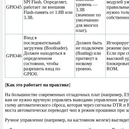
SPI Flash. Определяет,
модулей у
уровень —
GPIO45
работает ли внешняя
правильные
3.3В
Flash-память от 1.8В или
нужно толь
(значение по
3.3В.
собственно
умолчанию
для многих
плат).
Вход в
последовательный
Должен быть
Игнорируе
загрузчик (Bootloader).
не подключен
режиме (ко
Должен находиться в
(floating) или
Если при с
GPIO46
определенном
притянут к
высокий ур
состоянии, чтобы
низкому
блокироват
разрешить вход по
уровню.
ROM.
GPIO0.
[
Как это работает на практике
]
На большинстве современных отладочных плат (например, ES
вам не нужно вручную управлять выводами управления загру
схему автоматического сброса, которая через сигналы DTR 
моста автоматически переводит чип в режим прошивки при за
Ручное управление (например, на кастомном железе) выглядит