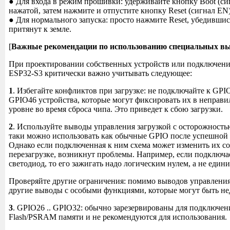
● Для входа в режим прошивки: удерживайте кнопку Boot (си
нажатой, затем нажмите и отпустите кнопку Reset (сигнал EN)
● Для нормального запуска: просто нажмите Reset, убедившис
притянут к земле.
[
Важные рекомендации по использованию специальных в
При проектировании собственных устройств или подключен
ESP32-S3 критически важно учитывать следующее:
1
. Избегайте конфликтов при загрузке: не подключайте к GPI
GPIO46 устройства, которые могут фиксировать их в неправ
уровне во время сброса чипа. Это приведет к сбою загрузки.
2
. Используйте выводы управления загрузкой с осторожность
таки можно использовать как обычные GPIO после успешной 
Однако если подключенная к ним схема может изменить их с
перезагрузке, возникнут проблемы. Например, если подключа
светодиод, то его зажигать надо логическим нулем, а не един
Проверяйте другие ограничения: помимо выводов управления
другие выводы с особыми функциями, которые могут быть не
3
. GPIO26 .. GPIO32: обычно зарезервированы для подключен
Flash/PSRAM памяти и не рекомендуются для использования.