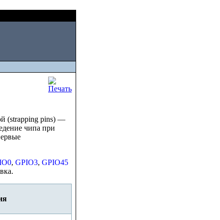
Sat, August 08 2026
 (strapping pins) —
едение чипа при
первые
IO0
,
GPIO3
,
GPIO45
вка.
ия