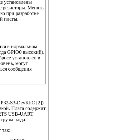
же установлены
 резисторы. Менять
ко при разработке
й платы.
тся в нормальном
гда GPIO0 высокий).
бросе установлен в
овень, могут
ься сообщения
P32-S3-DevKitC [2])
зкой. Плата содержит
и RTS USB-UART
грузке кода.
 так: