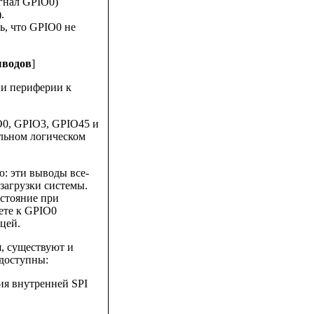
гнал GPIO0)
.
ь, что GPIO0 не
ыводов
]
ии периферии к
O0, GPIO3, GPIO45 и
ильном логическом
ю: эти выводы все-
загрузки системы.
остояние при
ете к GPIO0
ицей.
, существуют и
доступны:
ия внутренней SPI