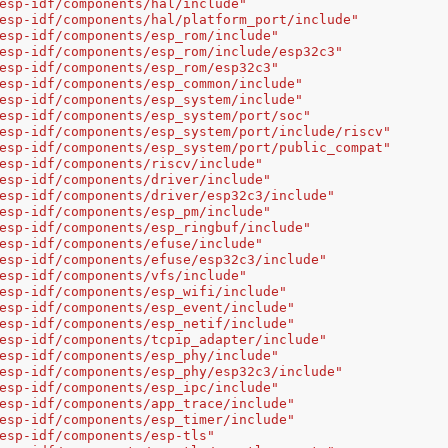
esp-idf/components/hal/include"
esp-idf/components/hal/platform_port/include"
esp-idf/components/esp_rom/include"
esp-idf/components/esp_rom/include/esp32c3"
esp-idf/components/esp_rom/esp32c3"
esp-idf/components/esp_common/include"
esp-idf/components/esp_system/include"
esp-idf/components/esp_system/port/soc"
esp-idf/components/esp_system/port/include/riscv"
esp-idf/components/esp_system/port/public_compat"
esp-idf/components/riscv/include"
esp-idf/components/driver/include"
esp-idf/components/driver/esp32c3/include"
esp-idf/components/esp_pm/include"
esp-idf/components/esp_ringbuf/include"
esp-idf/components/efuse/include"
esp-idf/components/efuse/esp32c3/include"
esp-idf/components/vfs/include"
esp-idf/components/esp_wifi/include"
esp-idf/components/esp_event/include"
esp-idf/components/esp_netif/include"
esp-idf/components/tcpip_adapter/include"
esp-idf/components/esp_phy/include"
esp-idf/components/esp_phy/esp32c3/include"
esp-idf/components/esp_ipc/include"
esp-idf/components/app_trace/include"
esp-idf/components/esp_timer/include"
esp-idf/components/esp-tls"