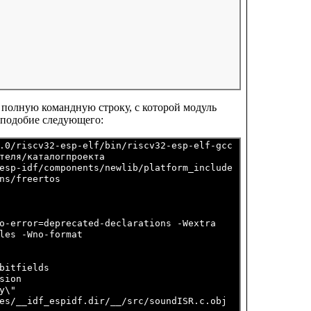
 полную командную строку, с которой модуль
аподобие следующего:
.0/riscv32-esp-elf/bin/riscv32-esp-elf-gcc

теля/каталогпроекта

esp-idf/components/newlib/platform_include

s/freertos

o-error=deprecated-declarations -Wextra

les -Wno-format

itfields

ion

\"

es/__idf_espidf.dir/__/src/soundISR.c.obj
