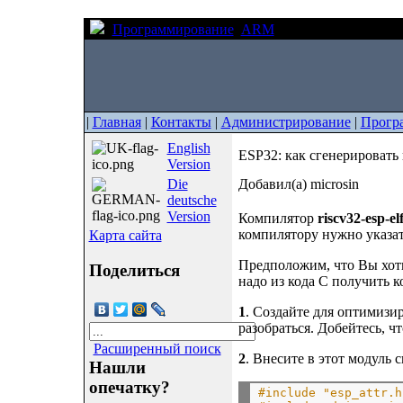
Программирование
ARM
ESP32: как сгенерир
|
Главная
|
Контакты
|
Администрирование
|
Прогр
English
ESP32: как сгенерировать 
Version
Die
Добавил(а) microsin
deutsche
Version
Компилятор
riscv32-esp-el
компилятору нужно указать
Карта сайта
Предположим, что Вы хоти
Поделиться
надо из кода C получить к
1
. Создайте для оптимизи
разобраться. Добейтесь, ч
Расширенный поиск
2
. Внесите в этот модуль
Нашли
опечатку?
#include "esp_attr.h