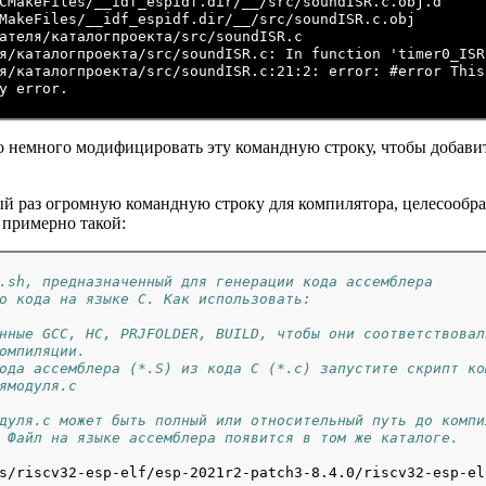
CMakeFiles/__idf_espidf.dir/__/src/soundISR.c.obj.d

MakeFiles/__idf_espidf.dir/__/src/soundISR.c.obj

ателя/каталогпроекта/src/soundISR.c

я/каталогпроекта/src/soundISR.c: In function 'timer0_ISR'
я/каталогпроекта/src/soundISR.c:21:2: error: #error This
y error.

ко немного модифицировать эту командную строку, чтобы добави
ый раз огромную командную строку для компилятора, целесообра
 примерно такой:
.sh, предназначенный для генерации кода ассемблера
о кода на языке C. Как использовать:
нные GCC, HC, PRJFOLDER, BUILD, чтобы они соответствовал
омпиляции.
ода ассемблера (*.S) из кода C (*.c) запустите скрипт ко
ямодуля.c
дуля.c может быть полный или относительный путь до компи
 Файл на языке ассемблера появится в том же каталоге.
s/riscv32-esp-elf/esp-2021r2-patch3-8.4.0/riscv32-esp-el