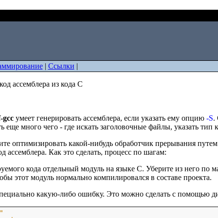
овать код ассемблера из кода C
аммирование
|
Ссылки
|
код ассемблера из кода C
f-gcc
умеет генерировать ассемблера, если указать ему опцию
-S
.
 еще много чего - где искать заголовочные файлы, указать тип к
те оптимизировать какой-нибудь обработчик прерывания путем п
од ассемблера. Как это сделать, процесс по шагам:
руемого кода отдельный модуль на языке C. Уберите из него по
тобы этот модуль нормально компилировался в составе проекта.
 специально какую-либо ошибку. Это можно сделать с помощью 
"