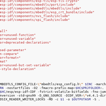
esp-idf/components/esp-tls/esp-tls-crypto"
esp-idf/components/mbedtls/port/include"
esp-idf/components/mbedtls/mbedtls/include"
esp-idf/components/mbedtls/esp_crt_bundle/include"
esp-idf/components/nvs_flash/include"
esp-idf/components/spi_flash/include"
all"
or=unused-function"
or=unused-variable"
or=deprecated-declarations"
sed-parameter"
n-compare"
or=format="
mat"
or=unused-but-set-variable"
-style-declaration"
MBEDTLS_CONFIG_FILE
=
\"
mbedtls/esp_config.h
\"
$INC
 -march
RN
 -nostartfiles -O2 -fmacro-prefix-map
=
$HC$PRJFOLDER
=
.

$HC
/esp/esp-idf
=
IDF -fstrict-volatile-bitfields -fno-jum
nversion -std
=
gnu99 -D_GNU_SOURCE -DIDF_VER
=
\"
v4.4.1-dir
OSIX_READER_WRITER_LOCKS -MD -c 
$1
 -o 
$OUTPUTASM