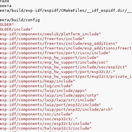
теля
оекта
екта/build/esp-idf/espidf/CMakeFiles/__idf_espidf.dir/__
екта/build/config
OLDER"
OLDER/include"
esp-idf/components/newlib/platform_include"
esp-idf/components/freertos/include"
esp-idf/components/freertos/include/esp_additions"
esp-idf/components/freertos/include/esp_additions/freert
esp-idf/components/freertos/port/riscv/include"
esp-idf/components/esp_hw_support/include"
esp-idf/components/esp_hw_support/include/soc"
esp-idf/components/esp_hw_support/include/soc/esp32c3"
esp-idf/components/esp_hw_support/port/esp32c3/."
esp-idf/components/esp_hw_support/port/esp32c3/private_i
esp-idf/components/heap/include"
esp-idf/components/log/include"
esp-idf/components/lwip/include/apps"
esp-idf/components/lwip/include/apps/sntp"
esp-idf/components/lwip/lwip/src/include"
esp-idf/components/lwip/port/esp32/include"
esp-idf/components/lwip/port/esp32/include/arch"
esp-idf/components/soc/include"
esp-idf/components/soc/esp32c3/."
esp-idf/components/soc/esp32c3/include"
esp-idf/components/hal/esp32c3/include"