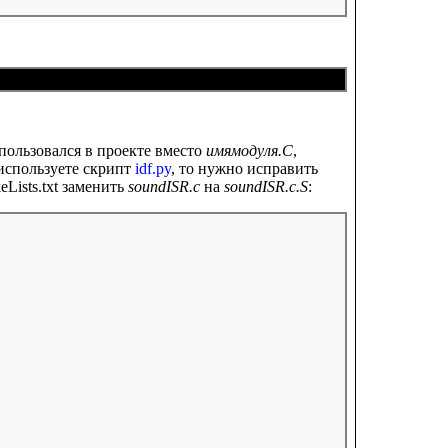
пользовался в проекте вместо
имямодуля.C
,
используете скрипт
idf.py
, то нужно исправить
Lists.txt заменить
soundISR.c
на
soundISR.c.S
: