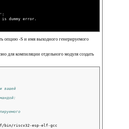
:

 is dummy error.

ть опцию -S и имя выходного генерируемого
зно для компиляции отдельного модуля создать
и вашей
мандой:
лируемого
f/bin/riscv32-esp-elf-gcc