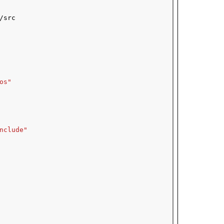
/src
os"
nclude"