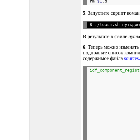
rm 
$1
5
. Запустите скрипт коман
$
В результате в файле
путь
6
. Теперь можно изменять
подправьте список компи
содержимое файла
sources
idf_component_regist