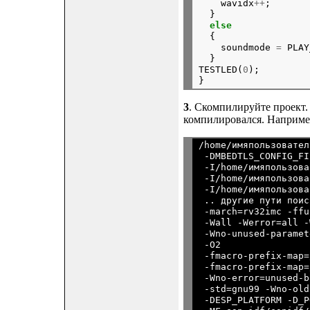
    wavidx
++
;

  }

else
  {

    soundmode 
=
 PLAY
  }

TESTLED(
0
);

3
. Скомпилируйте проект.
компилировался. Наприме
/home/имяпользовател
 -DMBEDTLS_CONFIG_FI
 -I/home/имяпользова
 -I/home/имяпользова
 -I/home/имяпользова
 .. другие пути поис
 -march=rv32imc -ffu
 -Wall -Werror=all -
 -Wno-unused-paramet
 -O2

 -fmacro-prefix-map=
 -fmacro-prefix-map=
 -Wno-error=unused-b
 -std=gnu99 -Wno-old
 -DESP_PLATFORM -D_P