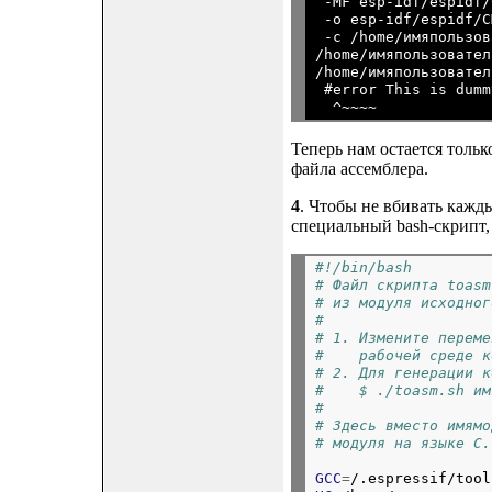
 -MF esp-idf/espidf/
 -o esp-idf/espidf/C
 -c /home/имяпользов
/home/имяпользовател
/home/имяпользовател
 #error This is dumm
Теперь нам остается толь
файла ассемблера.
4
. Чтобы не вбивать кажд
специальный bash-скрипт,
#!/bin/bash
# Файл скрипта toasm
# из модуля исходног
#
# 1. Измените переме
#    рабочей среде к
# 2. Для генерации к
#    $ ./toasm.sh им
#
# Здесь вместо имямо
# модуля на языке C.
GCC
=
/.espressif/tool