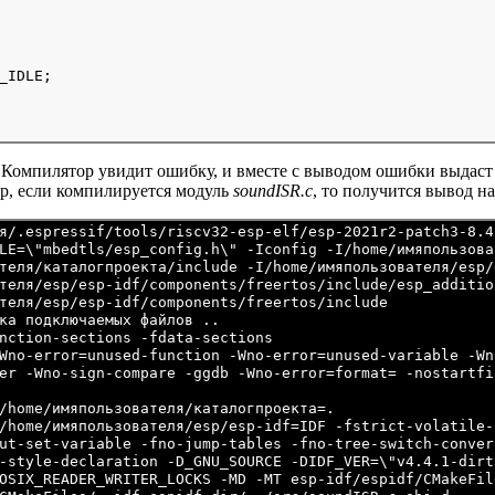
_IDLE;

 Компилятор увидит ошибку, и вместе с выводом ошибки выдаст
р, если компилируется модуль
soundISR.c
, то получится вывод н
я/.espressif/tools/riscv32-esp-elf/esp-2021r2-patch3-8.4
LE=\"mbedtls/esp_config.h\" -Iconfig -I/home/имяпользова
теля/каталогпроекта/include -I/home/имяпользователя/esp/
теля/esp/esp-idf/components/freertos/include/esp_addition
теля/esp/esp-idf/components/freertos/include

ка подключаемых файлов ..

nction-sections -fdata-sections

Wno-error=unused-function -Wno-error=unused-variable -Wn
er -Wno-sign-compare -ggdb -Wno-error=format= -nostartfi
/home/имяпользователя/каталогпроекта=.

/home/имяпользователя/esp/esp-idf=IDF -fstrict-volatile-b
ut-set-variable -fno-jump-tables -fno-tree-switch-convers
-style-declaration -D_GNU_SOURCE -DIDF_VER=\"v4.4.1-dirty
OSIX_READER_WRITER_LOCKS -MD -MT esp-idf/espidf/CMakeFil