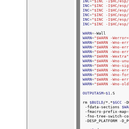
INC
=
"$INC -I$HC/esp/
INC
=
"$INC -I$HC/esp/
INC
=
"$INC -I$HC/esp/
INC
=
"$INC -I$HC/esp/
INC
=
"$INC -I$HC/esp/
INC
=
"$INC -I$HC/esp/
WARN
=
-Wall
WARN
=
"$WARN -Werror=
WARN
=
"$WARN -Wno-err
WARN
=
"$WARN -Wno-err
WARN
=
"$WARN -Wno-err
WARN
=
"$WARN -Wextra"
WARN
=
"$WARN -Wno-unu
WARN
=
"$WARN -Wno-sig
WARN
=
"$WARN -Wno-err
WARN
=
"$WARN -Wno-for
WARN
=
"$WARN -Wno-err
WARN
=
"$WARN -Wno-old
OUTPUTASM
=
$1
rm 
$BUILD
/*.*
$GCC
 -D
 -fdata-sections 
$WA
 -fmacro-prefix-map
=
 -fno-tree-switch-co
 -DESP_PLATFORM -D_P