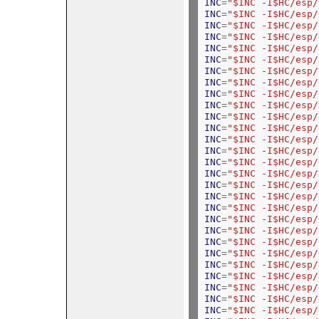
INC
=
"$INC -I$HC/esp/
INC
=
"$INC -I$HC/esp/
INC
=
"$INC -I$HC/esp/
INC
=
"$INC -I$HC/esp/
INC
=
"$INC -I$HC/esp/
INC
=
"$INC -I$HC/esp/
INC
=
"$INC -I$HC/esp/
INC
=
"$INC -I$HC/esp/
INC
=
"$INC -I$HC/esp/
INC
=
"$INC -I$HC/esp/
INC
=
"$INC -I$HC/esp/
INC
=
"$INC -I$HC/esp/
INC
=
"$INC -I$HC/esp/
INC
=
"$INC -I$HC/esp/
INC
=
"$INC -I$HC/esp/
INC
=
"$INC -I$HC/esp/
INC
=
"$INC -I$HC/esp/
INC
=
"$INC -I$HC/esp/
INC
=
"$INC -I$HC/esp/
INC
=
"$INC -I$HC/esp/
INC
=
"$INC -I$HC/esp/
INC
=
"$INC -I$HC/esp/
INC
=
"$INC -I$HC/esp/
INC
=
"$INC -I$HC/esp/
INC
=
"$INC -I$HC/esp/
INC
=
"$INC -I$HC/esp/
INC
=
"$INC -I$HC/esp/
INC
=
"$INC -I$HC/esp/