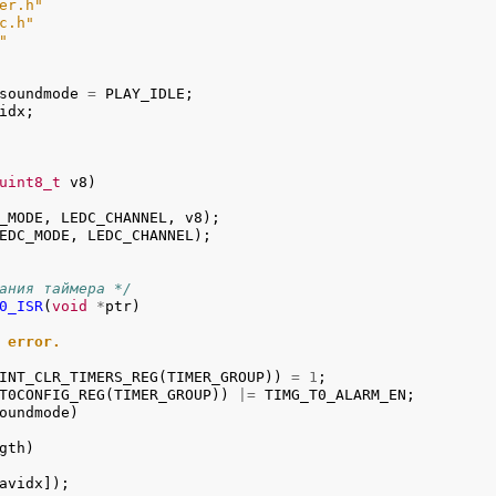
er.h"
c.h"
"
soundmode 
=
 PLAY_IDLE;
idx;
uint8_t
 v8)

_MODE, LEDC_CHANNEL, v8);

EDC_MODE, LEDC_CHANNEL);

ания таймера */
0_ISR
(
void
*
ptr)

 error.
INT_CLR_TIMERS_REG(TIMER_GROUP)) 
=
1
;

T0CONFIG_REG(TIMER_GROUP)) 
|=
 TIMG_T0_ALARM_EN;

oundmode)

gth)

avidx]);
