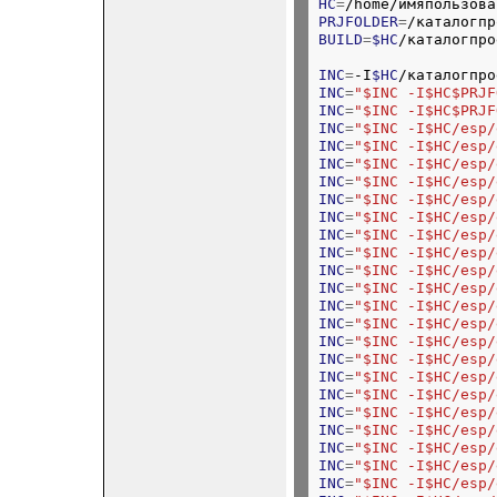
HC
=
/home/имяпользова
PRJFOLDER
=
/каталогпр
BUILD
=
$HC
/каталогпро
INC
=
-I
$HC
/каталогпро
INC
=
"$INC -I$HC$PRJF
INC
=
"$INC -I$HC$PRJF
INC
=
"$INC -I$HC/esp/
INC
=
"$INC -I$HC/esp/
INC
=
"$INC -I$HC/esp/
INC
=
"$INC -I$HC/esp/
INC
=
"$INC -I$HC/esp/
INC
=
"$INC -I$HC/esp/
INC
=
"$INC -I$HC/esp/
INC
=
"$INC -I$HC/esp/
INC
=
"$INC -I$HC/esp/
INC
=
"$INC -I$HC/esp/
INC
=
"$INC -I$HC/esp/
INC
=
"$INC -I$HC/esp/
INC
=
"$INC -I$HC/esp/
INC
=
"$INC -I$HC/esp/
INC
=
"$INC -I$HC/esp/
INC
=
"$INC -I$HC/esp/
INC
=
"$INC -I$HC/esp/
INC
=
"$INC -I$HC/esp/
INC
=
"$INC -I$HC/esp/
INC
=
"$INC -I$HC/esp/
INC
=
"$INC -I$HC/esp/