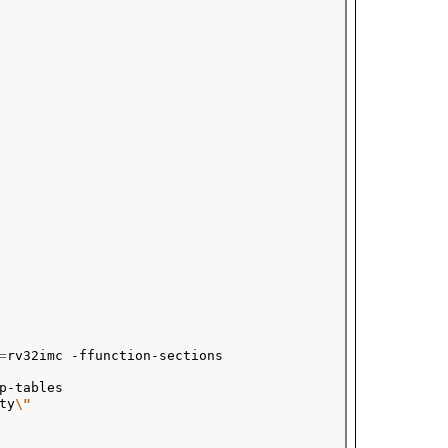
=
rv32imc -ffunction-sections

p-tables

ty
\"