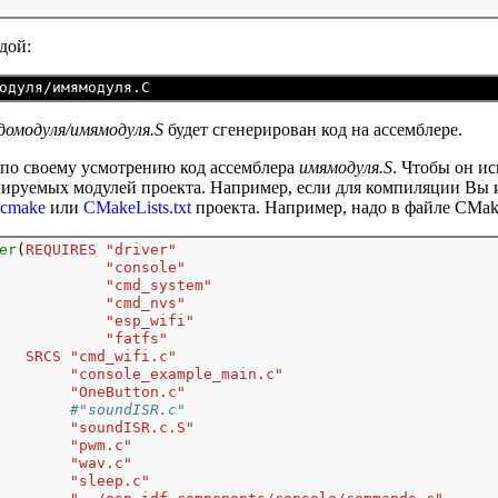
дой:
домодуля/имямодуля.S
будет сгенерирован код на ассемблере.
 по своему усмотрению код ассемблера
имямодуля.S
. Чтобы он ис
лируемых модулей проекта. Например, если для компиляции Вы 
.cmake
или
CMakeLists.txt
проекта. Например, надо в файле CMake
er
(
REQUIRES
"driver"
"console"
"cmd_system"
"cmd_nvs"
"esp_wifi"
"fatfs"
SRCS
"cmd_wifi.c"
"console_example_main.c"
"OneButton.c"
#"soundISR.c"
"soundISR.c.S"
"pwm.c"
"wav.c"
"sleep.c"