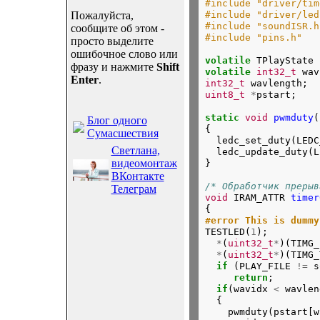
#include "driver/tim
#include "driver/led
Пожалуйста,
#include "soundISR.h
сообщите об этом -
#include "pins.h"
просто выделите
ошибочное слово или
volatile
 TPlayState 
фразу и нажмите
Shift
volatile
int32_t
 wav
Enter
.
int32_t
 wavlength;
uint8_t
*
pstart;
static
void
pwmduty
(
Блог одного
{

Сумасшествия
  ledc_set_duty(LEDC
Светлана,
  ledc_update_duty(L
видеомонтаж
}
ВКонтакте
/* Обработчик прерыв
Телеграм
void
 IRAM_ATTR 
timer
{
#error This is dummy

TESTLED(
1
);

*
(
uint32_t
*
)(TIMG_
*
(
uint32_t
*
)(TIMG_
if
 (PLAY_FILE 
!=
 s
return
;

if
(wavidx 
<
 wavlen
  {

    pwmduty(pstart[w