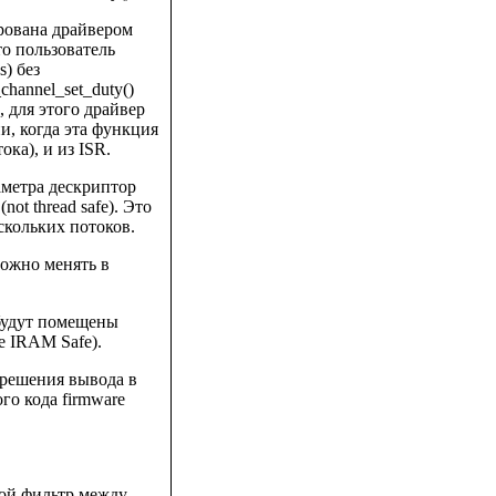
ирована драйвером
что пользователь
) без
annel_set_duty()
 для этого драйвер
, когда эта функция
ока), и из ISR.
аметра дескриптор
ot thread safe). Это
скольких потоков.
ожно менять в
 будут помещены
 IRAM Safe).
зрешения вывода в
го кода firmware
ой фильтр между