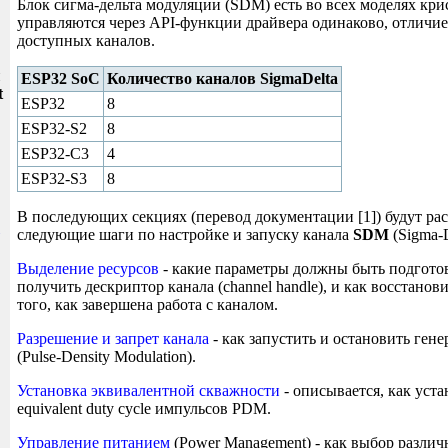
Блок сигма-дельта модуляции (SDM) есть во всех моделях кри
управляются через API-функции драйвера одинаково, отличие 
доступных каналов.
и
ESP32 SoC
Количество каналов SigmaDelta
t
ESP32
8
ESP32-S2
8
ESP32-C3
4
ESP32-S3
8
В последующих секциях (перевод документации [1]) будут ра
следующие шаги по настройке и запуску канала
SDM
(Sigma-D
Выделение ресурсов
- какие параметры должны быть подгото
получить дескриптор канала (channel handle), и как восстанов
того, как завершена работа с каналом.
Разрешение и запрет канала
- как запустить и остановить ген
(Pulse-Density Modulation).
Установка эквивалентной скважности
- описывается, как уста
equivalent duty cycle импульсов PDM.
Управление питанием
(Power Management) - как выбор разли