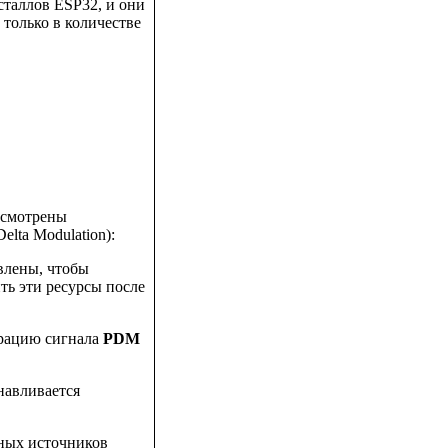
сталлов ESP32, и они
только в количестве
ссмотрены
elta Modulation):
влены, чтобы
ить эти ресурсы после
ерацию сигнала
PDM
навливается
чных источников