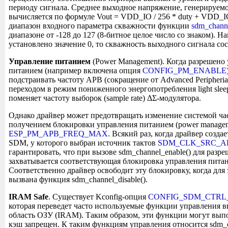
периоду сигнала. Среднее выходное напряжение, генерируемо
вычисляется по формуле Vout = VDD_IO / 256 * duty + VDD_IO
диапазон входного параметра скважности функции
sdm_channe
диапазоне от -128 до 127 (8-битное целое число со знаком). Н
установлено значение 0, то скважность выходного сигнала со
Управление питанием
(Power Management). Когда разрешено
питанием (например включена опция
CONFIG_PM_ENABLE
подстраивать частоту APB (сокращение от Advanced Peripheria
переходом в режим пониженного энергопотребления light slee
поменяет частоту выборок (sample rate) ΔΣ-модулятора.
Однако драйвер может предотвращать изменение системой ч
получением блокировки управления питанием (power manageme
ESP_PM_APB_FREQ_MAX
. Всякий раз, когда драйвер созда
SDM, у которого выбран источник тактов
SDM_CLK_SRC_A
гарантировать, что при вызове sdm_channel_enable() для разр
захватывается соответствующая блокировка управления пита
Соответственно драйвер освободит эту блокировку, когда для 
вызвана функция sdm_channel_disable().
IRAM Safe
. Существует Kconfig-опция
CONFIG_SDM_CTRL
которая переведет часто используемые функции управления в
область ОЗУ (IRAM). Таким образом, эти функции могут выпо
кэш запрещен. К таким функциям управления относится sdm_ch