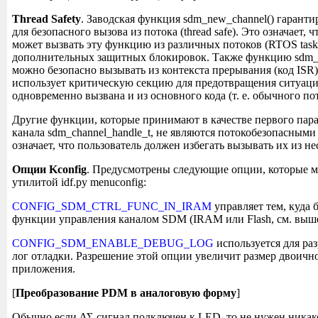
Thread Safety
. Заводская функция sdm_new_channel() гарант
для безопасного вызова из потока (thread safe). Это означает, 
может вызвать эту функцию из различных потоков (RTOS tasks
дополнительных защитных блокировок. Также функцию sdm_ch
можно безопасно вызывать из контекста прерывания (код ISR),
использует критическую секцию для предотвращения ситуации
одновременно вызвана и из основного кода (т. е. обычного пот
Другие функции, которые принимают в качестве первого пар
канала sdm_channel_handle_t, не являются потокобезопасными (n
означает, что пользователь должен избегать вызывать их из не
Опции Kconfig
. Предусмотрены следующие опции, которые м
утилитой idf.py menuconfig:
CONFIG_SDM_CTRL_FUNC_IN_IRAM
управляет тем, куда
функции управления каналом SDM (IRAM или Flash, см. выше
CONFIG_SDM_ENABLE_DEBUG_LOG
используется для ра
лог отладки. Разрешение этой опции увеличит размер двоично
приложения.
[
Преобразование PDM в аналоговую форму
]
Обычно если ΔΣ-сигнал подключен к LED, то не нужен никак