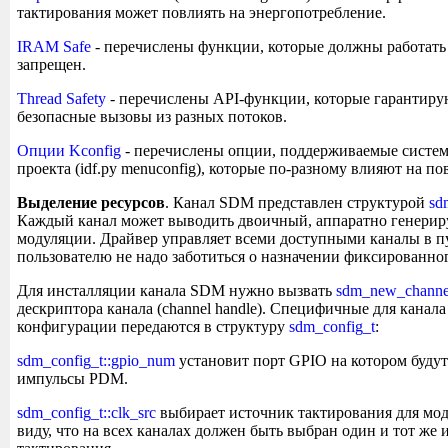
тактирования может повлиять на энергопотребление.
IRAM Safe
- перечислены функции, которые должны работать 
запрещен.
Thread Safety
- перечислены API-функции, которые гарантиру
безопасные вызовы из разных потоков.
Опции Kconfig
- перечислены опции, поддерживаемые систе
проекта (idf.py menuconfig), которые по-разному влияют на по
Выделение ресурсов
. Канал SDM представлен структурой
sd
Каждый канал может выводить двоичный, аппаратно генерир
модуляции. Драйвер управляет всеми доступными каналы в пу
пользователю не надо заботиться о назначении фиксированно
Для инсталляции канала SDM нужно вызвать
sdm_new_channe
дескриптора канала (channel handle). Специфичные для канал
конфигурации передаются в структуру
sdm_config_t
:
sdm_config_t::gpio_num
установит порт GPIO на котором буду
импульсы PDM.
sdm_config_t::clk_src
выбирает источник тактирования для мо
виду, что на всех каналах должен быть выбран один и тот же 