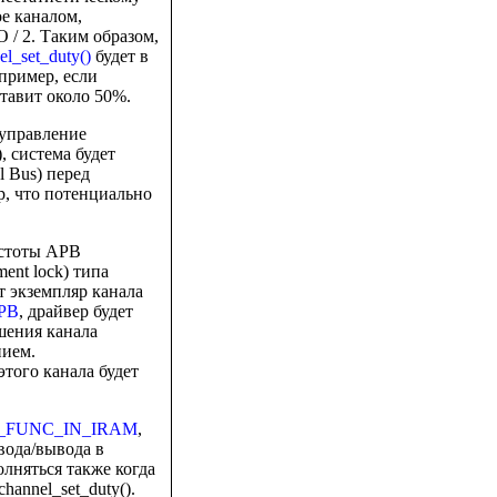
е каналом,
 / 2. Таким образом,
l_set_duty()
будет в
апример, если
ставит около 50%.
 управление
), система будет
l Bus) перед
p, что потенциально
астоты APB
nt lock) типа
ет экземпляр канала
PB
, драйвер будет
ешения канала
нием.
этого канала будет
_FUNC_IN_IRAM
,
вода/вывода в
лняться также когда
annel_set_duty().