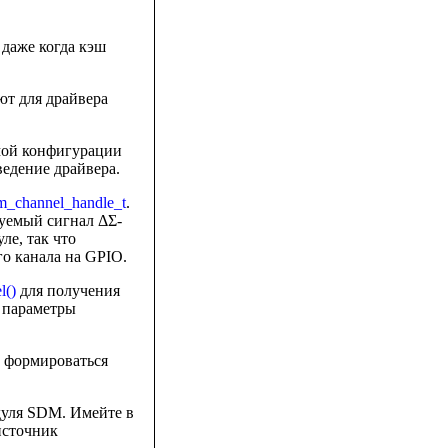
даже когда кэш
ют для драйвера
мой конфигурации
ведение драйвера.
m_channel_handle_t
.
уемый сигнал ΔΣ-
ле, так что
го канала на GPIO.
l()
для получения
а параметры
т формироваться
дуля SDM. Имейте в
источник