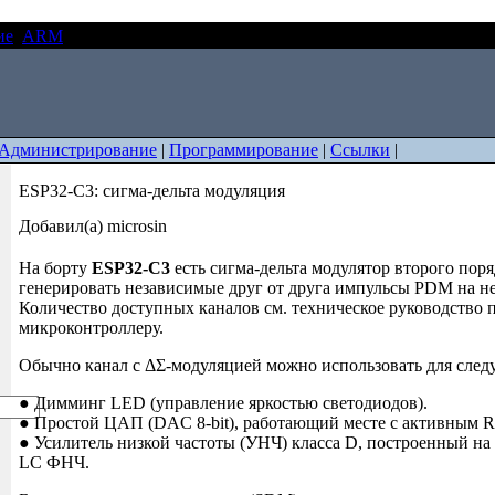
ие
ARM
ESP32-C3: сигма-дельта модуляция
Администрирование
|
Программирование
|
Ссылки
|
ESP32-C3: сигма-дельта модуляция
Добавил(а) microsin
На борту
ESP32-C3
есть сигма-дельта модулятор второго пор
генерировать независимые друг от друга импульсы PDM на не
Количество доступных каналов см. техническое руководство 
микроконтроллеру.
Обычно канал с ΔΣ-модуляцией можно использовать для след
● Димминг LED (управление яркостью светодиодов).
● Простой ЦАП (DAC 8-bit), работающий месте с активным 
● Усилитель низкой частоты (УНЧ) класса D, построенный на
LC ФНЧ.