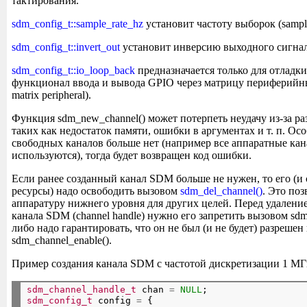
тактирования.
sdm_config_t::sample_rate_hz
установит частоту выборок (sampl
sdm_config_t::invert_out
установит инверсию выходного сигнал
sdm_config_t::io_loop_back
предназначается только для отладки
функционал ввода и вывода GPIO через матрицу периферийн
matrix peripheral).
Функция sdm_new_channel() может потерпеть неудачу из-за р
таких как недостаток памяти, ошибки в аргументах и т. п. Ос
свободных каналов больше нет (например все аппаратные к
используются), тогда будет возвращен код ошибки.
Если ранее созданный канал SDM больше не нужен, то его (и
ресурсы) надо освободить вызовом
sdm_del_channel()
. Это по
аппаратуру нижнего уровня для других целей. Перед удалени
канала SDM (channel handle) нужно его запретить вызовом sdm_
либо надо гарантировать, что он не был (и не будет) разреше
sdm_channel_enable().
Пример создания канала SDM с частотой дискретизации 1 МГ
sdm_channel_handle_t
 chan 
=
NULL
;
sdm_config_t
 config 
=
 {
