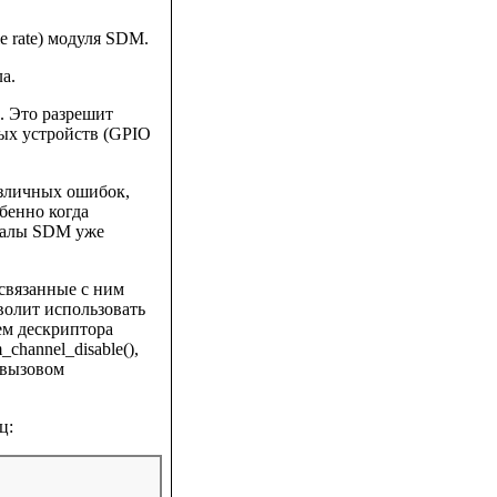
e rate) модуля SDM.
а.
. Это разрешит
ых устройств (GPIO
азличных ошибок,
обенно когда
аналы SDM уже
 связанные с ним
зволит использовать
ем дескриптора
channel_disable(),
н вызовом
ц: