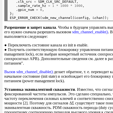
   .clk_src 
=
 SDM_CLK_SRC_DEFAULT,

   .sample_rate_hz 
=
1
*
1000
*
1000
,

   .gpio_num 
=
0
,

};

ESP_ERROR_CHECK(sdm_new_channel(
&
config, 
&
Разрешение и запрет канала
. Чтобы в будущем управлять в
его нужно сначала разрешить вызовом
sdm_channel_enable()
. 
выполняется следующее:
● Переключить состояние канала из init в enable.
● Получить соответствующую блокировку управления питани
management lock), если выбран конкретный источник синхрос
синхросигнал APB). Дополнительные сведения см. далее в ра
питанием".
Вызов sdm_channel_disable()
делает обратное, т. е. переводит к
начальное состояние (init state) и освобождает его блокировк
питанием (power management lock).
Установка эквивалентной скважности
. Известно, что сигна
фиксированной частоты импульсов. Это сделано специально,
частоту переключения силовых ключей и соответственно сниз
мощности [2]. Поэтому для сигналов ΔΣ существует такое поня
эквивалентная скважность. PDM скважность периода (duty cyc
процентному соотношению периодов высокого уровня к сред