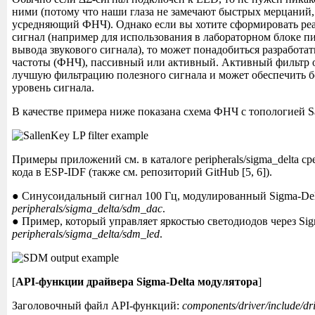
ними (потому что наши глаза не замечают быстрых мерцаний,
усредняющий ФНЧ). Однако если вы хотите сформировать ре
сигнал (например для использования в лабораторном блоке пи
вывода звукового сигнала), то может понадобиться разработат
частоты (ФНЧ), пассивный или активный. Активный фильтр 
лучшую фильтрацию полезного сигнала и может обеспечить 
уровень сигнала.
В качестве примера ниже показана схема ФНЧ с топологией Sa
Примеры приложений см. в каталоге peripherals/sigma_delta с
кода в ESP-IDF (также см. репозиторий GitHub [5, 6]).
● Синусоидальный сигнал 100 Гц, модулированный Sigma-Del
peripherals/sigma_delta/sdm_dac
.
● Пример, который управляет яркостью светодиодов через Sig
peripherals/sigma_delta/sdm_led
.
[
API-функции драйвера Sigma-Delta модулятора
]
Заголовочный файл API-функций:
components/driver/include/dr