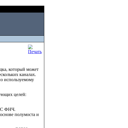
Fri, August 07 2026
ядка, который может
скольких каналах.
по используемому
ующих целей:
RC ФНЧ.
 основе полумоста и