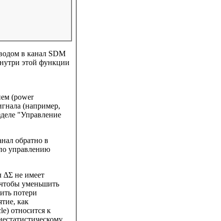
ыводом в канал SDM
Внутри этой функции
ем (power
игнала (например,
зделе "Управление
анал обратно в
у по управлению
л ΔΣ не имеет
 чтобы уменьшить
ить потери
тие, как
le) относится к
нестатистическому