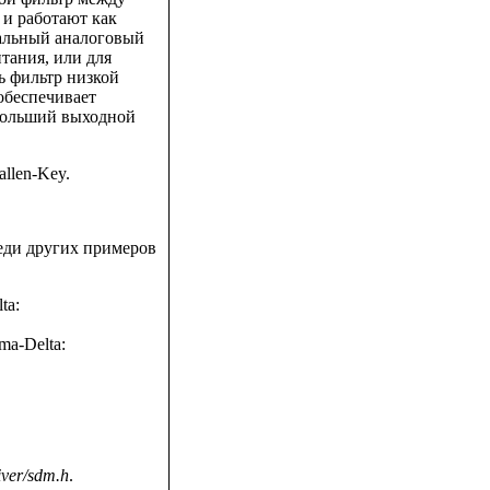
 и работают как
альный аналоговый
тания, или для
ь фильтр низкой
обеспечивает
больший выходной
llen-Key.
реди других примеров
ta:
ma-Delta:
iver/sdm.h
.