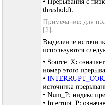
• Прерывания с низк
threshold).
Примечание: для по
[2].
Выделение источник
используются следу
• Source_X: означае
номер этого прерыва
•
INTERRUPT_COR
источника прерыван
• Num_P: индекс пре
• Interrupt_P: озна