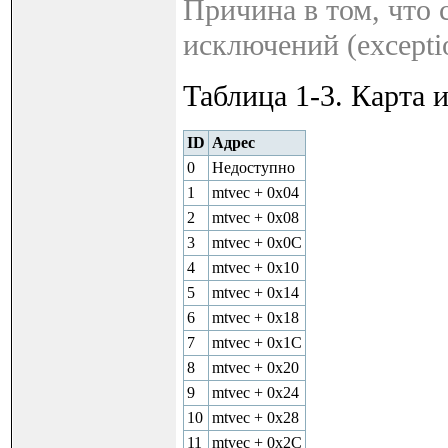
Причина в том, что с
исключений (excepti
Таблица 1-­3. Карта
ID
Адрес
0
Недоступно
1
mtvec + 0x04
2
mtvec + 0x08
3
mtvec + 0x0C
4
mtvec + 0x10
5
mtvec + 0x14
6
mtvec + 0x18
7
mtvec + 0x1C
8
mtvec + 0x20
9
mtvec + 0x24
10
mtvec + 0x28
11
mtvec + 0x2C