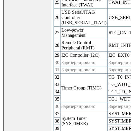
25
TWAI_INT
Interface (TWAI)
USB Serial/JTAG
26
Controller
USB_SERI
(USB_SERIAL_JTAG)
Low-power
27
RTC_CNT
Management
Remote Control
28
RMT_INT
Peripheral (RMT)
29
I2C Controller (I2C)
I2C_EXT0
30
Зарезервировано
Зарезерви
31
Зарезервировано
Зарезерви
32
TG_T0_IN
33
TG_WDT_
Timer Group (TIMG)
34
TG1_T0_I
35
TG1_WDT
36
Зарезервировано
Зарезерви
37
SYSTIME
System Timer
38
SYSTIME
(SYSTIMER)
39
SYSTIME