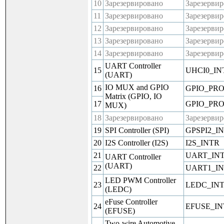
10
Зарезервировано
Зарезерви
11
Зарезервировано
Зарезерви
12
Зарезервировано
Зарезерви
13
Зарезервировано
Зарезерви
14
Зарезервировано
Зарезерви
UART Controller
15
UHCI0_IN
(UART)
IO MUX and GPIO
16
GPIO_PR
Matrix (GPIO, IO
17
GPIO_PR
MUX)
18
Зарезервировано
Зарезерви
19
SPI Controller (SPI)
GPSPI2_I
20
I2S Controller (I2S)
I2S_INTR
21
UART_IN
UART Controller
(UART)
22
UART1_I
LED PWM Controller
23
LEDC_IN
(LEDC)
eFuse Controller
24
EFUSE_IN
(EFUSE)
Two-wire Automotive