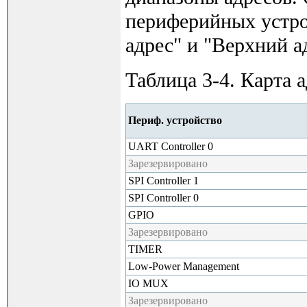
периферийных устро
адрес" и "Верхний а
Таблица 3-­4. Карта
Периф. устройство
UART Controller 0
Зарезервировано
SPI Controller 1
SPI Controller 0
GPIO
Зарезервировано
TIMER
Low-Power Management
IO MUX
Зарезервировано