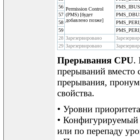
56
PMS_IBUS
Permission Control
57
(PMS) [будет
PMS_DBU
добавлено позже]
58
PMS_PERI
59
PMS_PERI
28
Зарезервировано
Зарезерви
29
Зарезервировано
Зарезерви
Прерывания CPU
.
прерываний вместо 
прерывания, пронум
свойства.
• Уровни приоритета
• Конфигурируемый т
или по перепаду уров