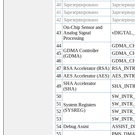
40
Зарезервировано
Зарезерви
41
Зарезервировано
Зарезерви
42
Зарезервировано
Зарезерви
On-Chip Sensor and
43
Analog Signal
vDIGTAL
Processing
44
GDMA_CH
GDMA Controller
45
GDMA_CH
(GDMA)
46
GDMA_CH
47
RSA Accelerator (RSA)
RSA_INT
48
AES Accelerator (AES)
AES_INTR
SHA Accelerator
49
SHA_INT
(SHA)
50
SW_INTR_
51
SW_INTR_
System Registers
(SYSREG)
52
SW_INTR_
53
SW_INTR_
54
Debug Assist
ASSIST_
55
PMS_DMA