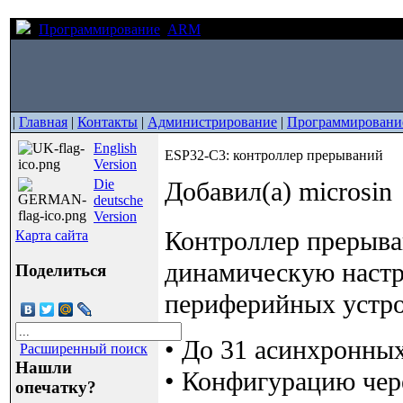
Программирование
ARM
ESP32-C3: контроллер прерыв
|
Главная
|
Контакты
|
Администрирование
|
Программировани
English
ESP32-C3: контроллер прерываний
Version
Die
Добавил(а) microsin
deutsche
Version
Контроллер прерыв
Карта сайта
динамическую настр
Поделиться
периферийных устро
• До 31 асинхронных
Расширенный поиск
Нашли
• Конфигурацию чере
опечатку?