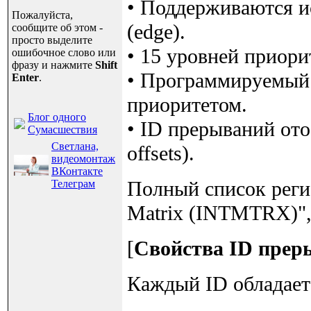
• Поддерживаются ис
Пожалуйста,
(edge).
сообщите об этом -
просто выделите
• 15 уровней приори
ошибочное слово или
фразу и нажмите
Shift
• Программируемый
Enter
.
приоритетом.
Блог одного
• ID прерываний ото
Сумасшествия
Светлана,
offsets).
видеомонтаж
ВКонтакте
Полный список регис
Телеграм
Matrix (INTMTRX)", с
[
Свойства ID прер
Каждый ID обладает