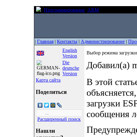
Программирование
ARM
Выбор режима за
|
Главная
|
Контакты
|
Администрирование
|
Про
English
Выбор режима загрузк
Version
Die
Добавил(а) m
deutsche
Version
В этой стать
Карта сайта
объясняется
Поделиться
загрузки ES
сообщения ло
Расширенный поиск
Предупрежде
Нашли