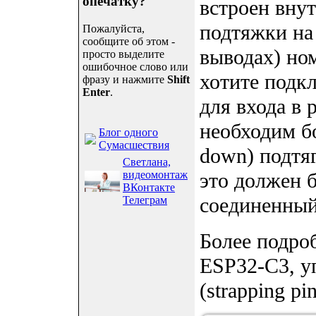
опечатку?
встроен внут
подтяжки на
Пожалуйста,
сообщите об этом -
выводах) но
просто выделите
ошибочное слово или
хотите подк
фразу и нажмите
Shift
Enter
.
для входа в 
необходим б
Блог одного
Сумасшествия
down) подтя
Светлана,
видеомонтаж
это должен 
ВКонтакте
соединенный
Телеграм
Более подро
ESP32-C3, у
(strapping p