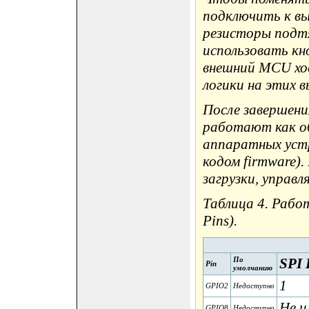
подключить к вы
резисторы подтяж
использовать кн
внешний MCU хо
логики на этих 
После завершени
работают как о
аппаратных устр
кодом firmware)
загрузки, управля
Таблица 4. Работ
Pins).
По
SPI 
Pin
умолчанию
1
GPIO2
Недоступно
Не и
GPIO8
Недоступно