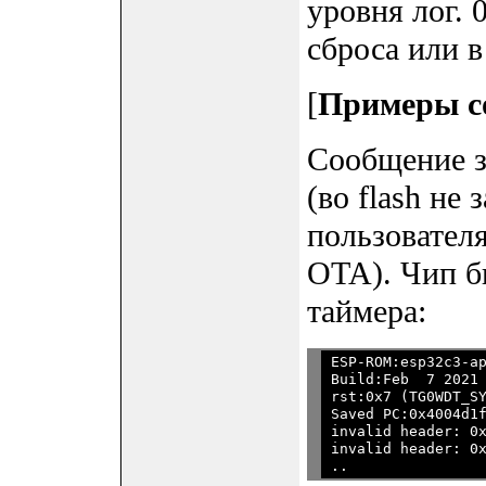
уровня лог. 
сброса или 
[
Примеры с
Сообщение за
(во flash не
пользователя
OTA). Чип б
таймера:
ESP-ROM:esp32c3-ap
Build:Feb  7 2021

rst:0x7 (TG0WDT_SY
Saved PC:0x4004d1f
invalid header: 0x
invalid header: 0x