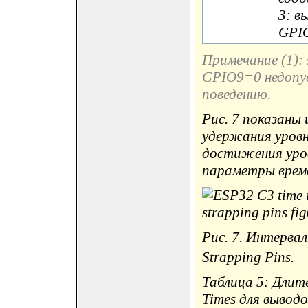
3: в
GPI
Примечание (1):
GPIO9=0 недопус
поведению.
Рис. 7 показаны 
удержания уровня
достижения уров
параметры време
Рис. 7. Интервал
Strapping Pins.
Таблица 5: Длит
Times для выводо