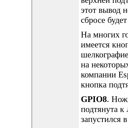
верхней под
этот вывод 
сбросе будет
На многих г
имеется кноп
шелкографие
на некоторых
компании Esp
кнопка подтя
GPIO8
. Нож
подтянута к 
запустился в