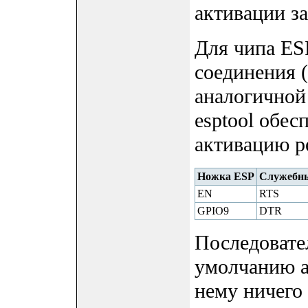
активации з
Для чипа ES
соединения 
аналогичной 
esptool обес
активацию р
Ножка ESP
Служебн
EN
RTS
GPIO9
DTR
Последовате
умолчанию а
нему ничего