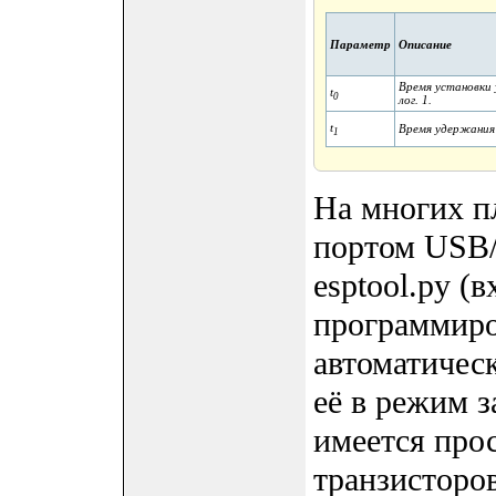
Параметр
Описание
Время установки 
t
0
лог. 1.
t
Время удержания 
1
На многих п
портом USB/
esptool.py (
программиро
автоматическ
её в режим з
имеется про
транзисторо