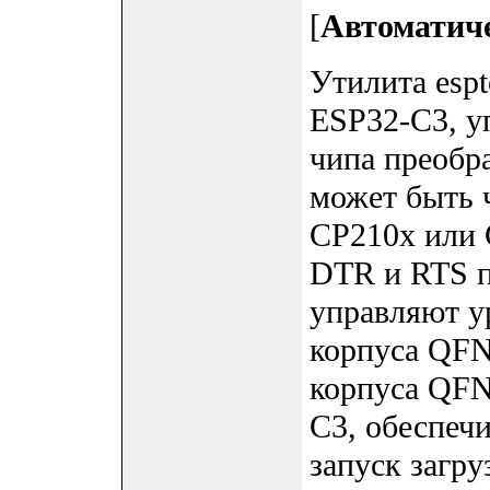
[
Автоматиче
Утилита espt
ESP32-C3, у
чипа преобр
может быть 
CP210x или 
DTR и RTS п
управляют у
корпуса QFN
корпуса QFN
C3, обеспеч
запуск загр