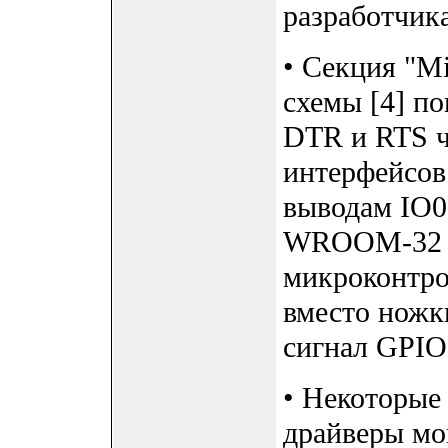
разработчик
• Секция "
схемы [4] п
DTR и RTS ч
интерфейсо
выводам IO0
WROOM-32 (э
микроконтр
вместо ножк
сигнал GPIO
• Некоторые
драйверы мо