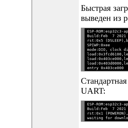
Быстрая загр
выведен из р
ESP-ROM:esp32c3-ap
Build:Feb  7 2021

rst:0x5 (DSLEEP),b
SPIWP:0xee

mode:DIO, clock di
load:0x3fcd6100,le
load:0x403ce000,le
load:0x403d0000,le
Стандартная
UART:
ESP-ROM:esp32c3-ap
Build:Feb  7 2021

rst:0x1 (POWERON),