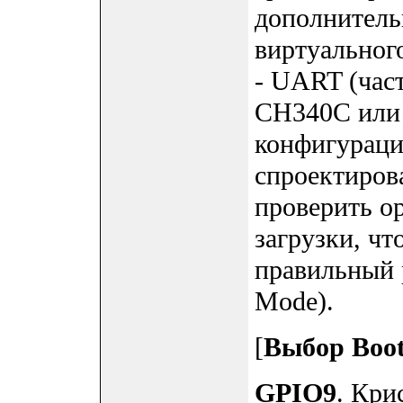
дополнител
виртуальног
- UART (час
CH340C или 
конфигураци
спроектиров
проверить о
загрузки, чт
правильный 
Mode).
[
Выбор Boot
GPIO9
. Кри