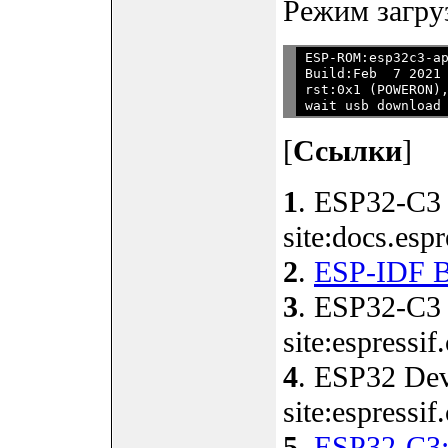
Режим загру
ESP-ROM:esp32c3-ap
Build:Feb  7 2021

rst:0x1 (POWERON),
[
Ссылки
]
1
. ESP32-C3 
site:docs.esp
2
.
ESP-IDF B
3
. ESP32-C3 
site:espressif
4
. ESP32 De
site:espressif
5
.
ESP32-C3: