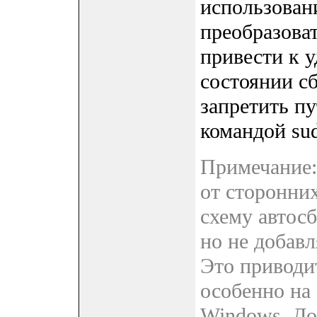
использован
преобразов
привести к 
состоянии с
запретить п
командой sud
Примечание:
от сторонни
схему автос
но не добав
Это приводи
особенно на
Windows. До