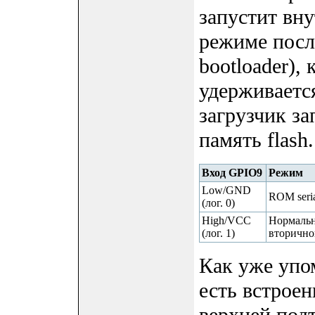
запустит вн
режиме после
bootloader),
удерживается
загрузчик за
память flash.
Вход GPIO9
Режим
Low/GND
ROM seria
(лог. 0)
High/VCC
Нормальн
(лог. 1)
вторично
Как уже упо
есть встрое