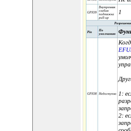
Внутренняя
1
слабая
GPIO9
подтяжка
pull-up
Разрешение
Фун
По
Pin
умолчанию
Когд
EFU
умол
упра
Друг
1: е
GPIO8
Недоступно
разр
запр
2: е
запр
сооб