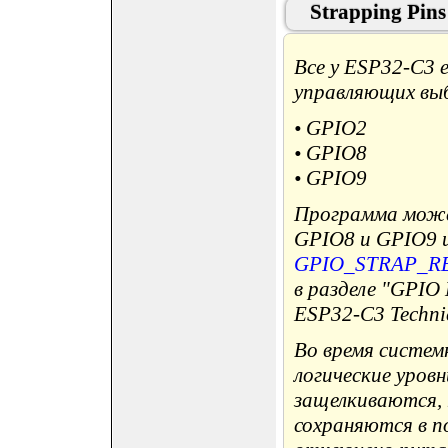
Strapping Pins
Все у ESP32-C3 
управляющих выб
• GPIO2
• GPIO8
• GPIO9
Программа може
GPIO8 и GPIO9 
GPIO_STRAP_R
в разделе "GPIO 
ESP32-C3 Technic
Во время системн
логические уровн
защелкиваются, 
сохраняются в п