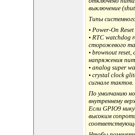
отключено питан
выключение (shut
Типы системног
• Power-On Reset
• RTC watchdog r
сторожевого та
• brownout reset
напряжения пит
• analog super wa
• crystal clock gl
сигнале тактов.
По умолчанию н
внутреннему вер
Если GPIO9 никуд
высоким сопроти
соответствующее
Чтобы поменять 