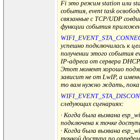
Fi это режим station или s
события, event task освоб
связанные с TCP/UDP соедине
функции события приложени
WIFI_EVENT_STA_CONNE
успешно подключилась к це
получении этого события ev
IP-адреса от сервера DHCP.
Этот момент хорошо подхо
зависит не от LwIP, а имен
то вам нужно ждать, пока 
WIFI_EVENT_STA_DISCO
следующих сценариях:
· Когда была вызвана esp_wi
подключена к точке доступ
· Когда была вызвана esp_wi
точкой доступа по определ