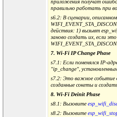
приложения получат ошибоч
правильно работать при во
s6.2: В сценарии, описанн
WIFI_EVENT_STA_DISCONNE
действия: 1) вызывт esp_wif
заново создать их, если эт
WIFI_EVENT_STA_DISCO
7. Wi-Fi IP Change Phase
s7.1: Если поменялся IP-а
"ip_change", установленным 
s7.2: Это важное событие 
созданные сокеты и создать
8. Wi-Fi Deinit Phase
s8.1: Вызовите
esp_wifi_dis
s8.2: Вызовите
esp_wifi_sto