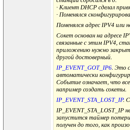
станции сбросился в 0.
· Клиент DHCP сделал привя
· Поменялся сконфигуриров
Поменялся адрес IPV4 или н
Сокет основан на адресе IP
связанные с этим IPV4, ст
приложению нужно закрыть 
другой достоверный.
IP_EVENT_GOT_IP6
. Это 
автоматически конфигуриру
Событие означает, что вс
например создать сокеты.
IP_EVENT_STA_LOST_IP
. 
IP_EVENT_STA_LOST_IP не в
запустится таймер потери а
получен до того, как прои