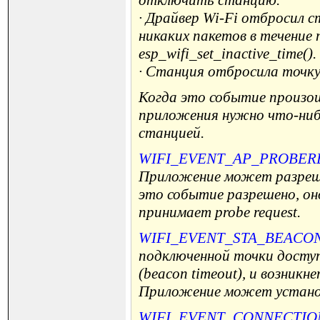
отключить станцию.
· Драйвер Wi-Fi отбросил 
никаких пакетов в течение
esp_wifi_set_inactive_time().
· Станция отбросила точку
Когда это событие произошл
приложения нужно что-нибу
станцией.
WIFI_EVENT_AP_PROBE
Приложение может разрешит
это событие разрешено, он
принимает probe request.
WIFI_EVENT_STA_BEACO
подключенной точки досту
(beacon timeout), и возн
Приложение может установи
WIFI_EVENT_CONNECTIO