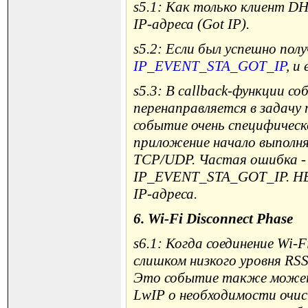
s5.1: Как только клиент DH
IP-адреса (Got IP).
s5.2: Если был успешно пол
IP_EVENT_STA_GOT_IP
, и
s5.3: В callback-функции
перенаправляется в задачу
событие очень специфическо
приложение начало выполня
TCP/UDP. Частая ошибка - 
IP_EVENT_STA_GOT_IP. НЕ 
IP-адреса.
6. Wi-Fi Disconnect Phase
s6.1: Когда соединение Wi-
слишком низкого уровня R
Это событие также может 
LwIP о необходимости очис