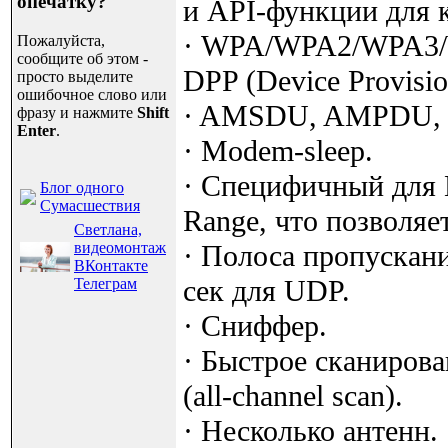
опечатку?
и API-функции для 
· WPA/WPA2/WPA3/W
Пожалуйста,
сообщите об этом -
DPP (Device Provision
просто выделите
ошибочное слово или
· AMSDU, AMPDU, H
фразу и нажмите
Shift
Enter
.
· Modem-sleep.
· Специфичный для 
Блог одного
Сумасшествия
Range, что позволяе
Светлана,
видеомонтаж
· Полоса пропускани
ВКонтакте
сек для UDP.
Телеграм
· Сниффер.
· Быстрое сканирован
(all-channel scan).
· Несколько антенн.