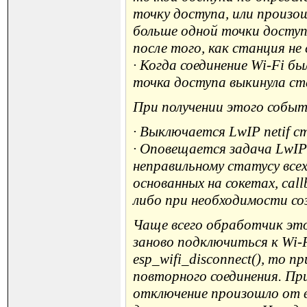
точку доступа, или произ
больше одной точки досту
после того, как станция н
· Когда соединение Wi-Fi 
точка доступа выкинула с
При получении этого событ
· Выключается LwIP netif с
· Оповещается задача LwIP
неправильному статусу все
основанных на сокетах, ca
либо при необходимости соз
Чаще всего обработчик это
заново подключиться к Wi-F
esp_wifi_disconnect(), то 
повторного соединения. Пр
отключение произошло от вы