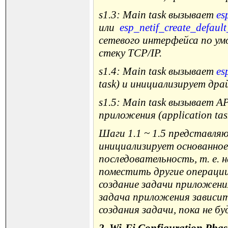
s1.3: Main task вызывает
es
или
esp_netif_create_default
сетевого интерфейса по ум
стеку TCP/IP.
s1.4: Main task вызывает
es
task) и инициализирует драй
s1.5: Main task вызывает 
приложения (application tas
Шаги 1.1 ~ 1.5 представля
инициализирует основанно
последовательность, т. е. 
поместить другие операции
создание задачи приложен
задача приложения зависи
создания задачи, пока не бу