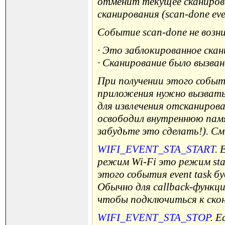
отменит текущее сканирова
сканирования (scan-done eve
Событие scan-done не возн
· Это заблокированное скан
· Сканирование было вызвано
При получении этого событи
приложения нужно вызвать e
для извлечения отсканирова
освободил внутреннюю памя
забудьте это сделать!). См
WIFI_EVENT_STA_START
. 
режим Wi-Fi это режим stat
этого события event task б
Обычно для callback-функц
чтобы подключиться к скон
WIFI_EVENT_STA_STOP
. 