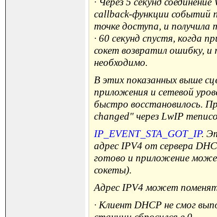
· Через 5 секунд соединение
callback-функции событий 
точке доступа, и получила 
· 60 секунд спустя, когда 
сокет возвратил ошибку, и 
необходимо.
В этих показанных выше сц
приложения и сетевой урове
быстро восстановилось. П
changed" через LwIP menuco
IP_EVENT_STA_GOT_IP
. Э
адрес IPV4 от сервера DHCP
готово и приложение може
сокеты).
Адрес IPV4 может поменят
· Клиент DHCP не смог выпо