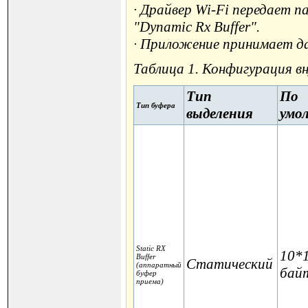
· Драйвер Wi-Fi передает п
"Dynamic Rx Buffer".
· Приложение принимает да
Таблица 1. Конфигурация вн
Тип
По
Тип буфера
выделения
умол
Static RX
10*
Buffer
Статический
(аппаратный
бай
буфер
приема)