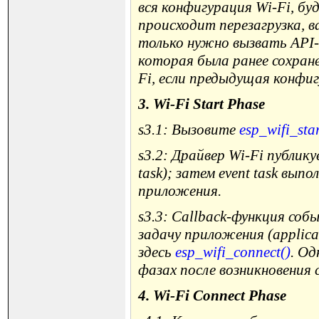
вся конфигурация Wi-Fi, бу
происходит перезагрузка, в
только нужно вызвать API-ф
которая была ранее сохран
Fi, если предыдущая конфиг
3. Wi-Fi Start Phase
s3.1: Вызовите
esp_wifi_star
s3.2: Драйвер Wi-Fi публи
task); затем event task вы
приложения.
s3.3: Callback-функция с
задачу приложения (applic
здесь
esp_wifi_connect()
. Од
фазах после возникновени
4. Wi-Fi Connect Phase