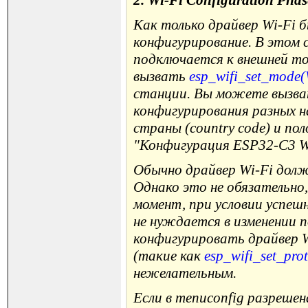
2. Wi-Fi Configuration Phas
Как только драйвер Wi-Fi 
конфигурирование. В этом 
подключается к внешней то
вызвать
esp_wifi_set_mod
станции. Вы можете вызвать
конфигурирования разных н
страны (country code) и по
"Конфигурация ESP32-C3 Wi
Обычно драйвер Wi-Fi долж
Однако это не обязательно,
момент, при условии успеш
не нуждается в изменении п
конфигурировать драйвер W
(такие как
esp_wifi_set_prot
нежелательным.
Если в menuconfig разрешен