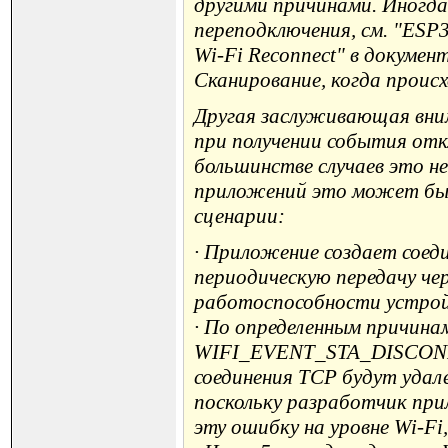
другими причинами. Иногда
переподключения, см. "ESP3
Wi-Fi Reconnect" в докумен
Сканирование, когда проис
Другая заслуживающая вним
при получении события отк
большинстве случаев это н
приложений это может быт
сценарии:
· Приложение создает соед
периодическую передачу че
работоспособности устройст
· По определенным причина
WIFI_EVENT_STA_DISCONNE
соединения TCP будут удале
поскольку разработчик при
эту ошибку на уровне Wi-Fi