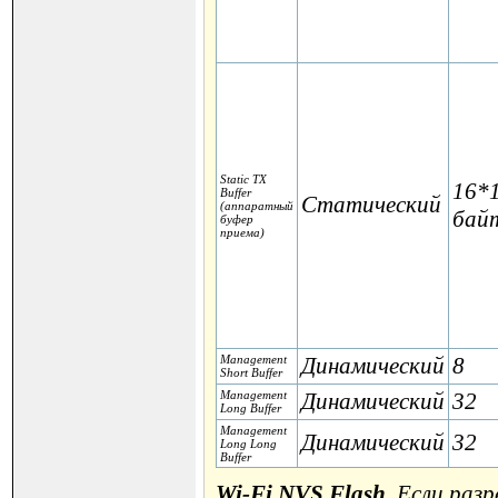
Static TX
16*
Buffer
Статический
(аппаратный
бай
буфер
приема)
Management
Динамический
8
Short Buffer
Management
Динамический
32
Long Buffer
Management
Динамический
32
Long Long
Buffer
Wi-Fi NVS Flash
. Если раз