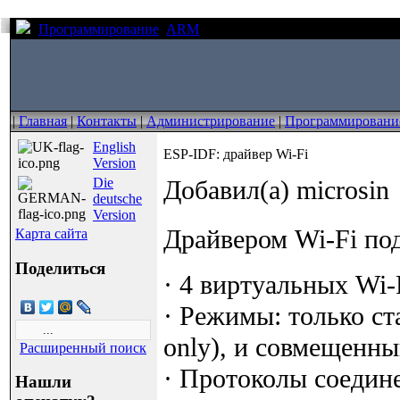
Программирование
ARM
ESP-IDF: драйвер Wi-Fi
|
Главная
|
Контакты
|
Администрирование
|
Программировани
English
ESP-IDF: драйвер Wi-Fi
Version
Die
Добавил(а) microsin
deutsche
Version
Драйвером Wi-Fi по
Карта сайта
Поделиться
· 4 виртуальных Wi-F
· Режимы: только ста
only), и совмещенный
Расширенный поиск
· Протоколы соедине
Нашли