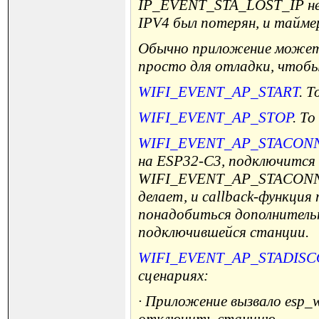
IP_EVENT_STA_LOST_IP не 
IPV4 был потерян, и тайме
Обычно приложение может 
просто для отладки, чтобы
WIFI_EVENT_AP_START
. 
WIFI_EVENT_AP_STOP
. Т
WIFI_EVENT_AP_STACON
на ESP32-C3, подключится 
WIFI_EVENT_AP_STACONNECT
делает, и callback-функци
понадобиться дополнительн
подключившейся станции.
WIFI_EVENT_AP_STADIS
сценариях:
· Приложение вызвало esp_wi