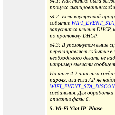
s4.1: Как только была вызв
процесс сканирования/соеди
s4.2: Если внутренний проц
событие
WIFI_EVENT_ST
запустится клиент DHCP, к
по протоколу DHCP.
s4.3: В упомянутом выше с
перенаправляет событие в 
необходимого делать не над
например вывести сообщение
На шаге 4.2 попытка соеди
пароля, или если AP не найд
WIFI_EVENT_STA_DISCO
соединения. Для обработки 
описание фазы 6.
5. Wi-Fi 'Got IP' Phase