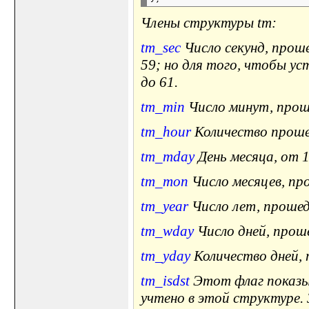
Члены структуры tm:
tm_sec
Число секунд, прош
59; но для того, чтобы ус
до 61.
tm_min
Число минут, проше
tm_hour
Количество прошед
tm_mday
День месяца, от 1
tm_mon
Число месяцев, про
tm_year
Число лет, прошед
tm_wday
Число дней, проше
tm_yday
Количество дней, 
tm_isdst
Этот флаг показыв
учтено в этой структуре. 