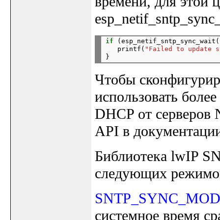
времени, для этой 
esp_netif_sntp_sync_
if
 (esp_netif_sntp_sync_wait(
   printf(
"Failed to update s
Чтобы сконфигурир
использовать более
DHCP от серверов 
API в документации 
Библиотека lwIP SN
следующих режимов
SNTP_SYNC_MO
системное время ср