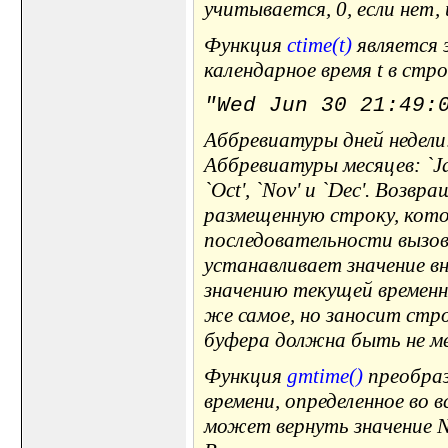
учитывается, 0, если нет,
Функция
ctime(t)
является 
календарное время t в стр
"Wed Jun 30 21:49:
Аббревиатуры дней недели: `S
Аббревиатуры месяцев: `Jan', 
`Oct', `Nov' и `Dec'. Возв
размещенную строку, кот
последовательности вызо
устанавливает значение вн
значению текущей временн
же самое, но заносит стр
буфера должна быть не ме
Функция
gmtime()
преобраз
времени, определенное во 
может вернуть значение N