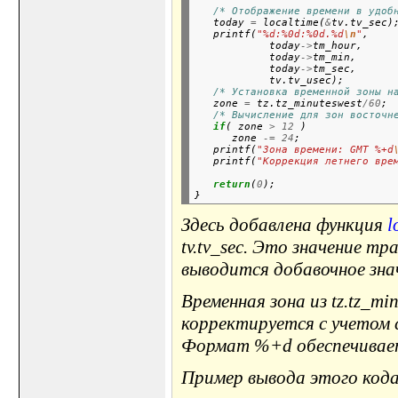
/* Отображение времени в удоб
   today 
=
 localtime(
&
tv.tv_sec);
   printf(
"%d:%0d:%0d.%d
\n
"
,

            today
->
tm_hour,

            today
->
tm_min,

            today
->
tm_sec,

            tv.tv_usec);

/* Установка временной зоны н
   zone 
=
 tz.tz_minuteswest
/60
;

/* Вычисление для зон восточн
if
( zone 
>
12
 )

      zone 
-=
24
;

   printf(
"Зона времени: GMT %+d
   printf(
"Коррекция летнего вре
return
(
0
);

Здесь добавлена функция
l
tv.tv_sec. Это значение т
выводится добавочное зна
Временная зона из tz.tz_mi
корректируется с учетом с
Формат %+d обеспечивает 
Пример вывода этого кода