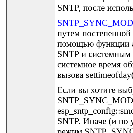
SNTP, после использ
SNTP_SYNC_MO
путем постепенной 
помощью функции ad
SNTP и системным 
системное время о
вызова settimeofday(
Если вы хотите вы
SNTP_SYNC_MODE_
esp_sntp_config::sm
SNTP. Иначе (и по 
режим SNTP_SY