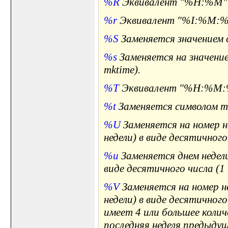
%R
Эквивалент "%H:%M"
%r
Эквивалент "%I:%M:%
%S
Заменяется значением се
%s
Заменяется на значение
mktime).
%T
Эквивалент "%H:%M:
%t
Заменяется символом т
%U
Заменяется на номер не
недели) в виде десятичного 
%u
Заменяется днем недели
виде десятичного числа (1 .
%V
Заменяется на номер н
недели) в виде десятичного
имеет 4 или большее количе
последняя неделя предыдущ