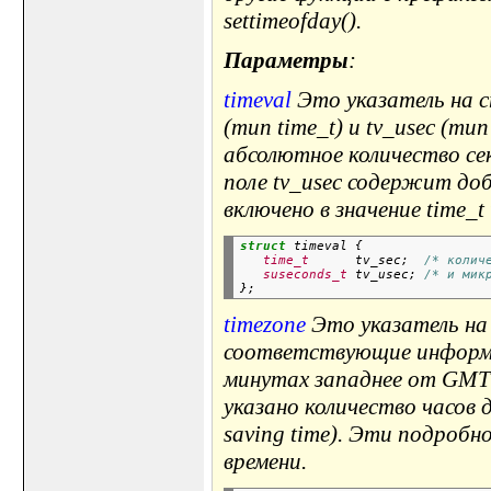
settimeofday().
Параметры
:
timeval
Это указатель на с
(тип time_t) и tv_usec (ти
абсолютное количество се
поле tv_usec содержит доб
включено в значение time_t 
struct
 timeval {

time_t
      tv_sec;  
/* колич
suseconds_t
 tv_usec; 
/* и мик
timezone
Это указатель на 
соответствующие информаци
минутах западнее от GMT дл
указано количество часов 
saving time). Эти подроб
времени.