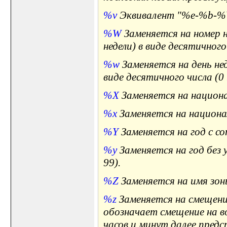
%v
Эквивалент "%e-%b-%
%W
Заменяется на номер н
недели) в виде десятичного 
%w
Заменяется на день нед
виде десятичного числа (0 .
%X
Заменяется на национа
%x
Заменяется на национа
%Y
Заменяется на год с со
%y
Заменяется на год без у
99).
%Z
Заменяется на имя зон
%z
Заменяется на смещени
обозначает смещение на в
часов и минут далее пред