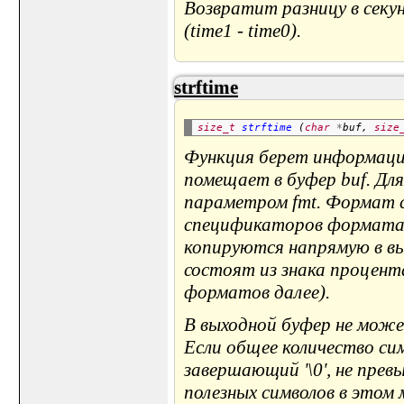
Возвратит разницу в сек
(time1 - time0).
strftime
size_t
strftime
 (
char
*
buf, 
size
Функция берет информацию
помещает в буфер buf. Дл
параметром fmt. Формат с
спецификаторов формата 
копируются напрямую в в
состоят из знака процента
форматов далее).
В выходной буфер не може
Если общее количество си
завершающий '\0', не превы
полезных символов в этом 