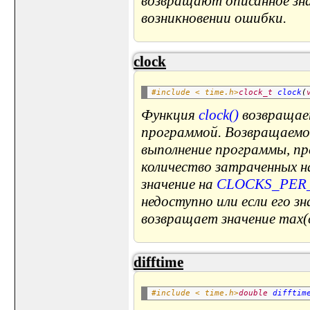
возвращают описанное знач
возникновении ошибки.
clock
#include < time.h>
clock_t
clock
(
Функция
clock()
возвращает
программой. Возвращаемое
выполнение программы, пр
количество затраченных н
значение на
CLOCKS_PER
недоступно или если его з
возвращает значение max(c
difftime
#include < time.h>
double
difftim