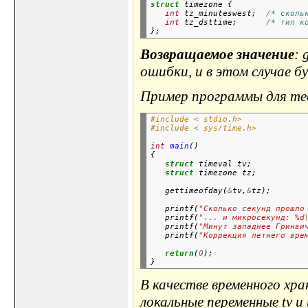
struct
 timezone {

int
 tz_minuteswest;  
/* сколь
int
 tz_dsttime;      
/* тип к
Возвращаемое значение
: 
ошибки, и в этом случае б
Пример программы для тес
#include < stdio.h>
#include < sys/time.h>
int
main
()

{

struct
 timeval tv;

struct
   gettimeofday(
&
tv,
&
   printf(
"Сколько секунд прошло
   printf(
"... и микросекунд: %d
   printf(
"Минут западнее Гринви
   printf(
"Коррекция летнего вре
return
(
0
);

В качестве временного хр
локальные переменные tv и