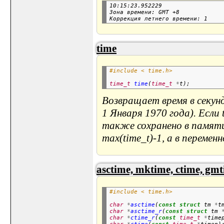
10:15:23.952229

Зона времени: GMT +8

time
#include < time.h>
time_t
time
(
time_t
*
Возвращает время в секунд
1 Января 1970 года). Если
также сохранено в памят
max(time_t)-1, а в перемен
asctime, mktime, ctime, gmt
#include < time.h>
char
*
asctime
(
const
struct
 tm 
*
t
char
*
asctime_r
(
const
struct
 tm 
char
*
ctime_r
(
const
time_t
*
time