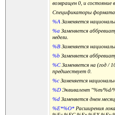
возвращен 0, и состояние 
Спецификаторы формата 
%A
Заменяется национальн
%a
Заменяется аббревиату
недели.
%B
Заменяется национальн
%b
Заменяется аббревиату
%C
Заменяется на (год / 
предшествует 0.
%c
Заменяется национальн
%D
Эквивалент "%m/%d/%
%d
Заменяется днем месяцы 
%E*
%O*
Расширения лок
%Ec %EC %Ex %EX %Ey