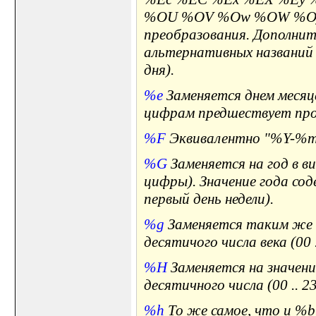
%OU %OV %Ow %OW %Oy д
преобразования. Дополнит
альтернативных названий 
дня).
%e
Заменяется днем месяца
цифрам предшествует про
%F
Эквивалентно "%Y-%m
%G
Заменяется на год в ви
цифры). Значение года со
первый день недели).
%g
Заменяется таким же го
десятичого числа века (00 .
%H
Заменяется на значение
десятичного числа (00 .. 23
%h
То же самое, что и %b