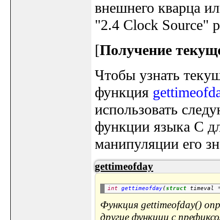
внешнего кварца ил
"2.4 Clock Source" р
[
Получение текущ
Чтобы узнать текущ
функция
gettimeofd
использовать след
функции языка C дл
манипуляции его зн
gettimeofday
int
gettimeofday
(
struct
 timeval 
Функция gettimeofday() оп
другие функции с префиксо