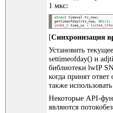
1 мкс:
struct
 timeval tv_now;

gettimeofday(
&
tv_now, 
NULL
);
int64_t
 time_us 
=
 (
int64_t
)tv
[
Синхронизация в
Установить текуще
settimeofday() и ad
библиотеки lwIP SN
когда принят ответ
также использовать
Некоторые API-фун
являются потокобезо