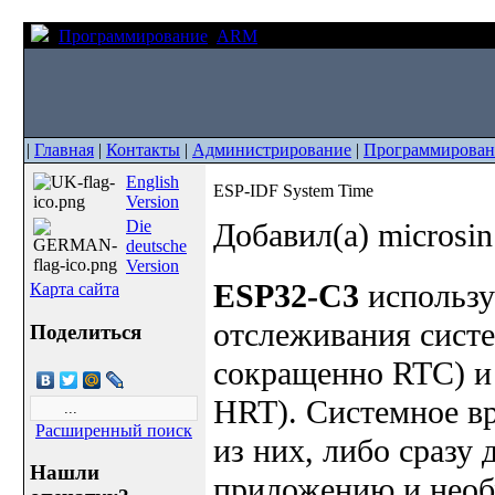
Программирование
ARM
ESP-IDF System Time
|
Главная
|
Контакты
|
Администрирование
|
Программирован
English
ESP-IDF System Time
Version
Die
Добавил(а) microsi
deutsche
Version
ESP32-C3
использу
Карта сайта
отслеживания систе
Поделиться
сокращенно RTC) и 
HRT). Системное в
Расширенный поиск
из них, либо сразу 
Нашли
приложению и необх