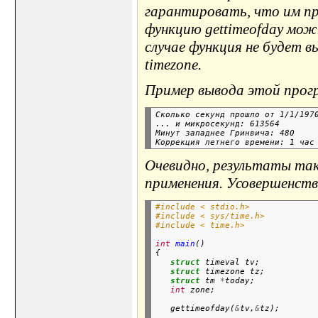
гарантировать, что им пр
функцию gettimeofday мож
случае функция не будет в
timezone.
Пример вывода этой прог
Сколько секунд прошло от 1/1/1970
... и микросекунд: 613564

Минут западнее Гринвича: 480

Очевидно, результаты так
применения. Усовершенств
#include < stdio.h>
#include < sys/time.h>
#include < time.h>
int
main
()

{

struct
 timeval tv;

struct
 timezone tz;

struct
 tm 
*
today;

int
   gettimeofday(
&
tv,
&