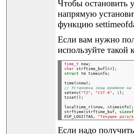
Чтобы остановить 
напрямую установи
функцию settimeofda
Если вам нужно пол
используйте такой к
time_t
 now;
char
 strftime_buf[
64
];
struct
time(
&
now);
// Установка зоны времени на 

setenv(
"TZ"
, 
"CST-8"
, 
1
);

localtime_r(
&
now, 
&
timeinfo);

strftime(strftime_buf, 
sizeof
ESP_LOGI(TAG, 
"Текущие дата/в
Если надо получит