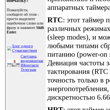
опечатку?
аппаратных таймер
Пожалуйста,
сообщите об этом -
RTC
: этот таймер 
просто выделите
ошибочное слово или
различных режимах
фразу и нажмите
Shift
Enter
.
(sleep modes), и м
любыми типами сбр
Блог одного
Сумасшествия
питанию (power-on 
Светлана,
видеомонтаж
Девиация частоты з
ВКонтакте
тактирования (RTC 
Телеграм
точность только в
энергопотребления,
дискретностью 6.66
HRT
: этот таймер