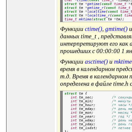
char
*
ctime
(
const
time_t
*
timep)
struct
 tm 
*
gmtime
(
const
time_t
*
struct
 tm 
*
gmtime_r
(
const
time_t
struct
 tm 
*
localtime
(
const
time_
struct
 tm 
*
localtime_r
(
const
tim
time_t
mktime
(
struct
 tm 
*
Функции
ctime()
,
gmtime()
данных time_t , представл
интерпретируют его как а
прошедших с 00:00:00 1 ян
Функции
asctime()
и
mktime
время в календарном предст
т.д. Время в календарном 
определена в файле
time.h
с
struct
 tm {

int
 tm_sec;         
/* секунд
int
 tm_min;         
/* минуты
int
 tm_hour;        
/* часы *
int
 tm_mday;        
/* день м
int
 tm_mon;         
/* месяц 
int
 tm_year;        
/* год */
int
 tm_wday;        
/* день н
int
 tm_yday;        
/* день г
int
 tm_isdst;       
/* летнее