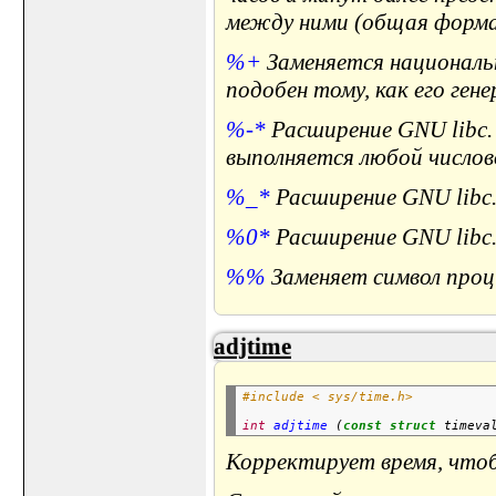
между ними (общая форма 
%+
Заменяется националь
подобен тому, как его гене
%-*
Расширение GNU libc. 
выполняется любой числов
%_*
Расширение GNU libc. 
%0*
Расширение GNU libc. 
%%
Заменяет символ проц
adjtime
#include < sys/time.h>
int
adjtime
 (
const
struct
 timeva
Корректирует время, чтоб