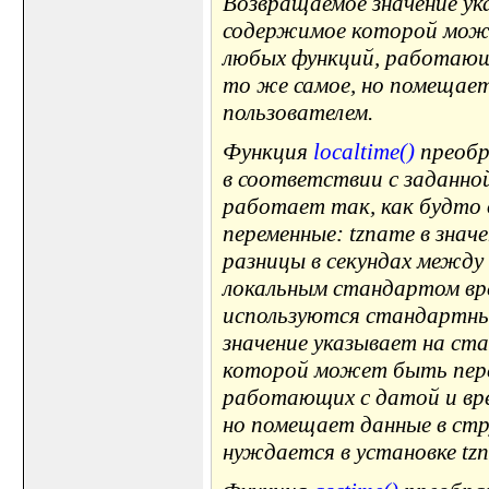
Возвращаемое значение ук
содержимое которой мож
любых функций, работающи
то же самое, но помещает
пользователем.
Функция
localtime()
преобра
в соответствии с заданно
работает так, как будто о
переменные: tzname в значе
разницы в секундах между
локальным стандартом врем
используются стандартные
значение указывает на ст
которой может быть пере
работающих с датой и врем
но помещает данные в стр
нуждается в установке tz