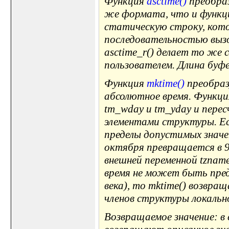
Функция
asctime()
преобраз
же формата, что и функци
статическую строку, кот
последовательностью вызо
asctime_r() делает то же 
пользователем. Длина буф
Функция
mktime()
преобраз
абсолютное время. Функц
tm_wday и tm_yday и пере
элементами структуры. Ес
пределы допустимых значе
октября превращается в 9
внешней переменной tzname
время не может быть предс
века), то mktime() возвращ
членов структуры локально
Возвращаемое значение: в 