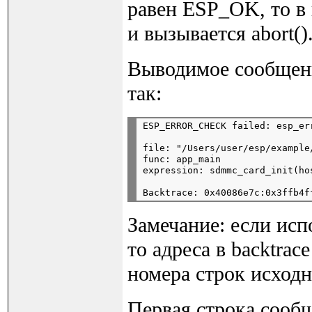
равен ESP_OK, то в 
и вызывается abort()
Выводимое сообщени
так:
file: "/Users/user/esp/example
func: app_main

Замечание: если испо
то адреса в backtra
номера строк исходн
Первая строка сооб