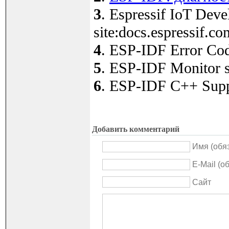
3
. Espressif IoT Dev
site:docs.espressif.co
4
. ESP-IDF Error Cod
5
. ESP-IDF Monitor si
6
. ESP-IDF C++ Suppo
Добавить комментарий
Имя (обя
E-Mail (о
Сайт