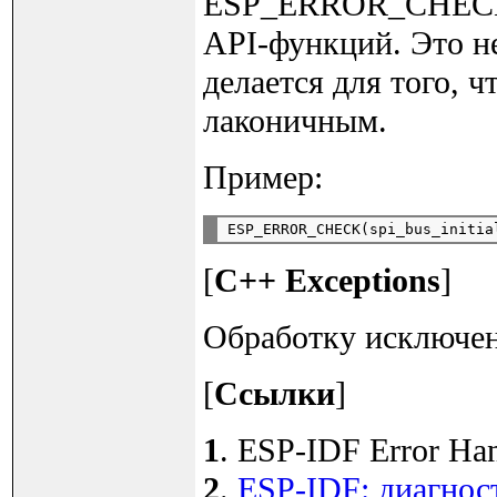
ESP_ERROR_CHECK 
API-функций. Это н
делается для того, 
лаконичным.
Пример:
[
C++ Exceptions
]
Обработку исключен
[
Ссылки
]
1
. ESP-IDF Error Hand
2
.
ESP-IDF: диагнос