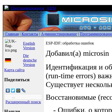
Программирование
ARM
ESP-IDF: обработка ошибок
|
Главная
|
Контакты
|
Администрирование
|
Программировани
ESP-IDF: обработка ошибок
English
Version
Добавил(а) microsin
Die
deutsche
Version
Идентификация и об
Карта сайта
(run-time errors) в
Поделиться
Существует несколь
Восстановимые (recov
Расширенный поиск
- Ошибки, о кото
Нашли