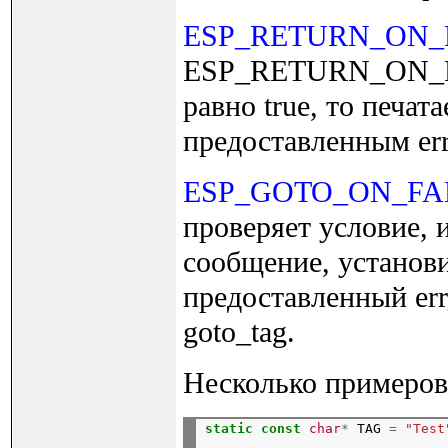
ESP_RETURN_ON_
ESP_RETURN_ON_FAL
равно true, то печат
предоставленным err
ESP_GOTO_ON_FA
проверяет условие, и
сообщение, установ
предоставленный err
goto_tag.
Несколько примеров
static
const
char
*
 TAG 
=
"Test