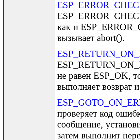
ESP_ERROR_CHE
ESP_ERROR_CHECK
как и ESP_ERROR_C
вызывает abort().
ESP_RETURN_ON
ESP_RETURN_ON_ERR
не равен ESP_OK, т
выполняет возврат 
ESP_GOTO_ON_E
проверяет код ошибк
сообщение, установи
затем выполнит пере