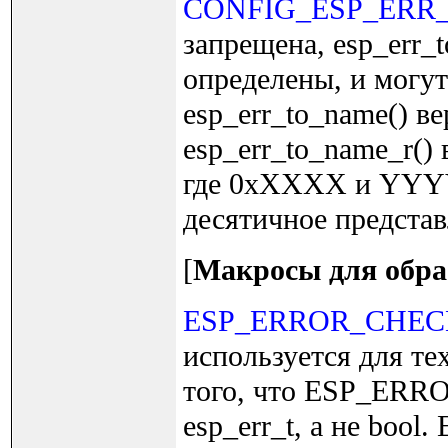
CONFIG_ESP_ERR
запрещена, esp_err_t
определены, и могут
esp_err_to_name()
esp_err_to_name_r(
где 0xXXXX и YYYY
десятичное представ
[
Макросы для обра
ESP_ERROR_CHE
используется для тех
того, что ESP_ERRO
esp_err_t, а не bo