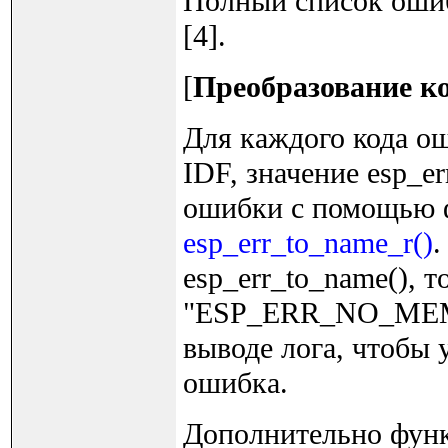
Полный список ошибо
[4].
[
Преобразование к
Для каждого кода о
IDF, значение esp_e
ошибки с помощью
esp_err_to_name_r()
.
esp_err_to_name(), т
"ESP_ERR_NO_MEM".
выводе лога, чтобы
ошибка.
Дополнительно функц