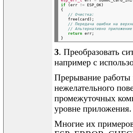
esp_err_t
 err 
=
 sdmmc_card_ini
if
 (err 
!=
 ESP_OK)

{

// Очистка:
   free(card);

// Передача ошибки на верхн
// Альтернативно приложение
return
 err;

3
. Преобразовать с
например с исполь
Прерывание работы 
нежелательного пов
промежуточных комп
уровне приложения.
Многие их примеро