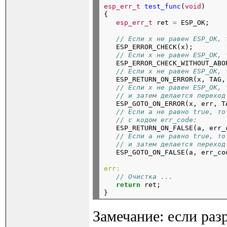
esp_err_t
test_func
(
void
)

{

esp_err_t
 ret 
=
// Если x не равен ESP_OK, 
   ESP_ERROR_CHECK(x);

// Если x не равен ESP_OK, 
   ESP_ERROR_CHECK_WITHOUT_ABOR
// Если x не равен ESP_OK, 
   ESP_RETURN_ON_ERROR(x, TAG,
// Если x не равен ESP_OK, 
// и затем делается переход
   ESP_GOTO_ON_ERROR(x, err, T
// Если a не равно true, то
// с кодом err_code:
   ESP_RETURN_ON_FALSE(a, err_
// Если a не равно true, то
// и затем делается переход
   ESP_GOTO_ON_FALSE(a, err_co
err:
// Очистка ...
return
 ret;

Замечание: если раз