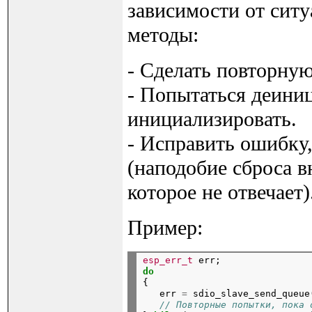
зависимости от сит
методы:
- Сделать повторную
- Попытаться деиниц
инициализировать.
- Исправить ошибку
(наподобие сброса в
которое не отвечает)
Пример:
esp_err_t
 err;
do

{

   err 
=
 sdio_slave_send_queue
// Повторные попытки, пока 