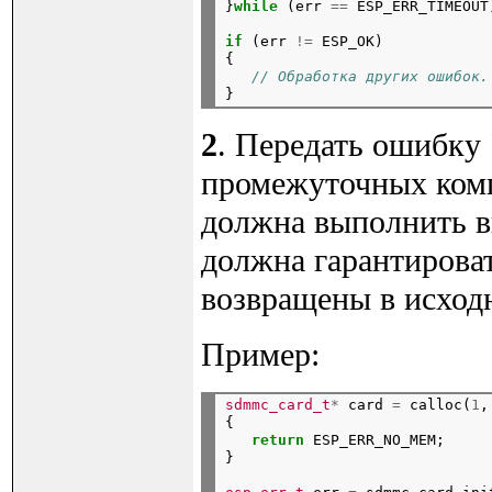
}
while
 (err 
==
 ESP_ERR_TIMEOUT
if
 (err 
!=
 ESP_OK)

{

// Обработка других ошибок.
2
. Передать ошибку
промежуточных комп
должна выполнить в
должна гарантирова
возвращены в исходн
Пример:
sdmmc_card_t
*
 card 
=
 calloc(
1
,
{

return
 ESP_ERR_NO_MEM;

}