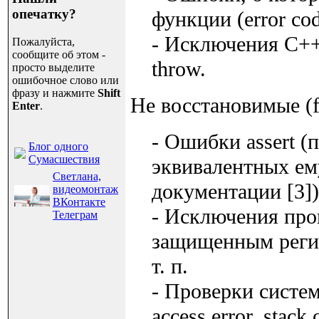
опечатку?
функции (error cod
- Исключения C++
Пожалуйста,
сообщите об этом -
throw.
просто выделите
ошибочное слово или
фразу и нажмите
Shift
Не восстановимые (fa
Enter
.
- Ошибки assert (
Блог одного
Сумасшествия
эквивалентных ему
Светлана,
документации [3]) 
видеомонтаж
ВКонтакте
- Исключения проц
Телеграм
защищенным регио
т. п.
- Проверки систем
access error, stack