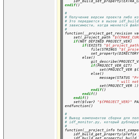
    idf_build_set_property(EXTRA_C
endif
()
#
# Получение версии проекта либо из
# Это передается в вызов idf_build
# зависимости, когда меняется файл
#

function(__project_get_revision va
    set(_project_path 
"${CMAKE_CUR
if
(NOT DEFINED PROJECT_VER)

if
(EXISTS 
"${_project_path
            file(STRINGS 
"${_proje
            set_property(DIRECTORY
        else()

            git_describe(PROJECT_V
if
(PROJECT_VER_GIT)

                set(PROJECT_VER ${
            else()

                message(STATUS 
"Pr
" will not
                set(PROJECT_VER 
1
)

endif
()

endif
()

endif
()

    set(${var} 
"${PROJECT_VER}"
 PA
endfunction()
#
# Вывод компонентов сборки для пол
# idf_monitor.py, который дублируе
#

function(__project_info test_compo
    idf_build_get_property(prefix 
    idf_build_get_property(_build_