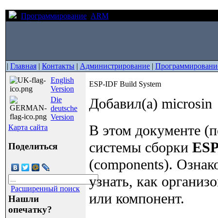
Программирование
ARM
ESP-IDF Build System
|
Главная
|
Контакты
|
Администрирование
|
Программировани
English
ESP-IDF Build System
Version
Die
Добавил(а) microsin
deutsche
Version
В этом документе (п
Карта сайта
системы сборки
ESP
Поделиться
(components). Ознак
узнать, как организ
Расширенный поиск
или компонент.
Нашли
опечатку?