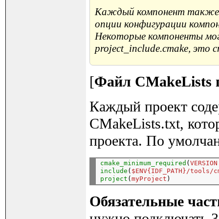
Каждый компонент также
опции конфигурации компон
Некоторые компоненты мог
project_include.cmake, это
[
Файл CMakeLists 
Каждый проект соде
CMakeLists.txt, кот
проекта. По умолча
cmake_minimum_required
(
VERSION
include
(
$ENV{IDF_PATH}/tools/c
project
(
myProject
Обязательные част
нужно подключать 3