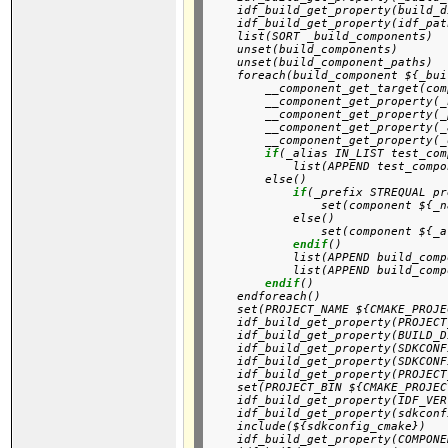
    idf_build_get_property(build_d
    idf_build_get_property(idf_pat
    list(SORT _build_components)
    unset(build_components)

    unset(build_component_paths)
    foreach(build_component ${_bui
        __component_get_target(com
        __component_get_property(_
        __component_get_property(_
        __component_get_property(_
        __component_get_property(_
if
(_alias IN_LIST test_com
            list(APPEND test_compo
        else()

if
(_prefix STREQUAL pr
                set(component ${_n
            else()

                set(component ${_a
endif
()

            list(APPEND build_comp
            list(APPEND build_comp
endif
()

    endforeach()
    set(PROJECT_NAME ${CMAKE_PROJE
    idf_build_get_property(PROJECT
    idf_build_get_property(BUILD_D
    idf_build_get_property(SDKCONF
    idf_build_get_property(SDKCONF
    idf_build_get_property(PROJECT
    set(PROJECT_BIN ${CMAKE_PROJEC
    idf_build_get_property(IDF_VER
    idf_build_get_property(sdkconf
    include(${sdkconfig_cmake})

    idf_build_get_property(COMPONE