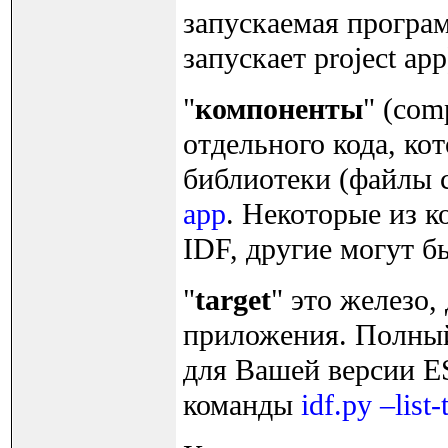
запускаемая програм
запускает project app
"
компоненты
" (com
отдельного кода, ко
библиотеки (файлы
app
. Некоторые из 
IDF, другие могут б
"
target
" это железо,
приложения. Полный
для Вашей версии E
команды
idf.py –list-