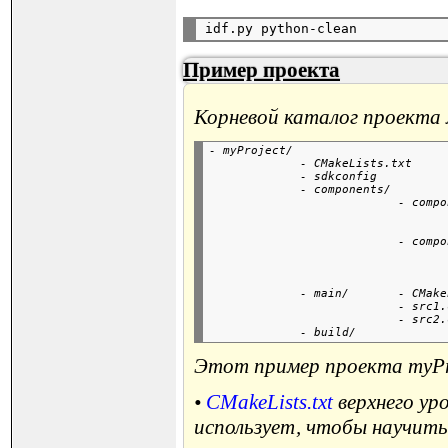
Пример проекта
Корневой каталог проекта
- myProject/

             - CMakeLists.txt

             - sdkconfig

             - components/
                           - compo
                                  
                                  
                           - compo
                                  
                                  
                                  
             - main/       - CMake
                           - src1.c
                           - src2.c
Этот пример проекта myPr
•
CMakeLists.txt
верхнего ур
использует, чтобы научит