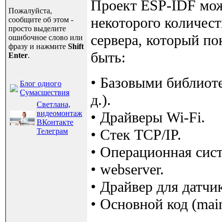
Проект ESP-IDF мож
Пожалуйста,
некоторого количес
сообщите об этом -
просто выделите
сервера, который п
ошибочное слово или
фразу и нажмите
Shift
быть:
Enter
.
• Базовыми библиоте
Блог одного
Сумасшествия
д.).
Светлана,
видеомонтаж
• Драйверы Wi-Fi.
ВКонтакте
• Стек TCP/IP.
Телеграм
• Операционная сис
• webserver.
• Драйвер для датчи
• Основной код (mai