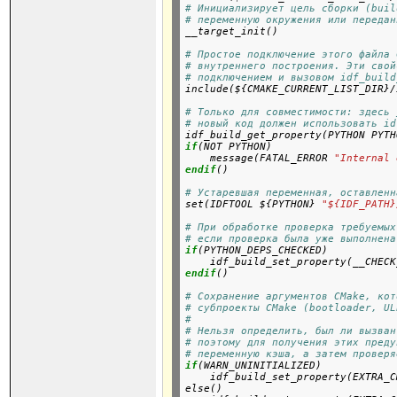
# Инициализирует цель сборки (buil
# переменную окружения или передан

__target_init()
# Простое подключение этого файла 
# внутреннего построения. Эти свой
# подключением и вызовом idf_build

include(${CMAKE_CURRENT_LIST_DIR}
# Только для совместимости: здесь 
# новый код должен использовать id

idf_build_get_property(PYTHON PYTH
if
(NOT PYTHON)

    message(FATAL_ERROR 
"Internal 
endif
()
# Устаревшая переменная, оставленн

set(IDFTOOL ${PYTHON} 
"${IDF_PATH}
# При обработке проверка требуемых
# если проверка была уже выполнена
if
(PYTHON_DEPS_CHECKED)

    idf_build_set_property(__CHECK
endif
()
# Сохранение аргументов CMake, кот
# субпроекты CMake (bootloader, UL
#
# Нельзя определить, был ли вызван
# поэтому для получения этих преду
# переменную кэша, а затем проверя
if
(WARN_UNINITIALIZED)

    idf_build_set_property(EXTRA_C
else()
