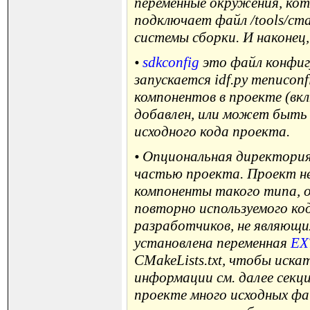
переменные окружения, ко
подключает файл
/tools/cm
системы сборки. И наконец
•
sdkconfig
это файл конфигу
запускается idf.py menuconf
компонентов в проекте (вк
добавлен, или может быть 
исходного кода проекта.
• Опциональная директори
частью проекта. Проект н
компоненты такого типа, 
повторно используемого ко
разработчиков, не являющ
установлена переменная
EX
CMakeLists.txt, чтобы иска
информации см. далее секци
проекте много исходных фа