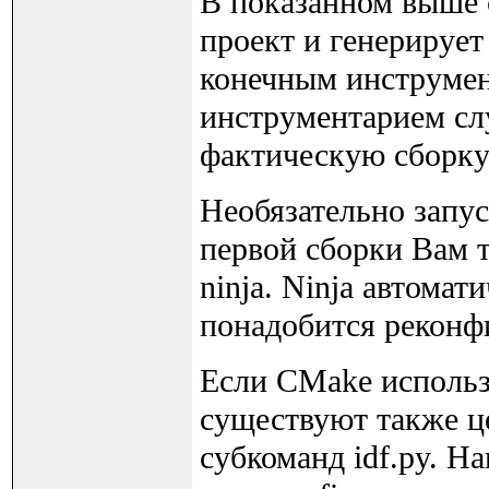
В показанном выше 
проект и генерирует
конечным инструмен
инструментарием слу
фактическую сборку
Необязательно запус
первой сборки Вам 
ninja. Ninja автомат
понадобится реконф
Если CMake использу
существуют также це
субкоманд idf.py. Н