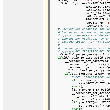
    message(STATUS 
"Building ESP-I
    idf_build_process(${IDF_TARGET}
                    SDKCONFIG_DEFA
                    SDKCONFIG ${sd
                    BUILD_DIR ${bu
                    PROJECT_NAME $
                    PROJECT_DIR ${
                    PROJECT_VER 
"$
                    COMPONENTS 
"${
# Специальная обработка для ко
# (не часто системы сборки ядр
# другого компонента в сборке.
# сделано для удобства. Таким 
# системы сборки, так что обра
#
# Это поведение должно быть то
# вручную REQUIRES/PRIV_REQUIR
    idf_build_get_property(build_c
if
(idf::main IN_LIST build_com
        __component_get_target(mai
        __component_get_property(r
        __component_get_property(p
        idf_build_get_property(com
if
(reqs STREQUAL common_re
# если пользователь не
if
(test_components)

                list(REMOVE_ITEM b
endif
()

            list(REMOVE_ITEM build
            __component_get_proper
            set_property(TARGET ${
            get_property(type TARG
if
(type STREQUAL STATI
                set_property(TARGE
endif
()
