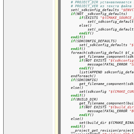
# PROJECT_DIR устанавливается 
# PROJECT_VER из текста файла 
    set(_sdkconfig_defaults 
"$ENV{
if
(NOT _sdkconfig_defaults)

if
(EXISTS 
"${CMAKE_SOURCE_
            set(_sdkconfig_default
        else()

            set(_sdkconfig_default
endif
()

endif
()
if
(SDKCONFIG_DEFAULTS)

        set(_sdkconfig_defaults 
"$
endif
()
    foreach(sdkconfig_default ${_s
        get_filename_component(sdk
if
(NOT EXISTS 
"${sdkconfig
            message(FATAL_ERROR 
"S
endif
()

        list(APPEND sdkconfig_defa
    endforeach()
if
(SDKCONFIG)

        get_filename_component(sdk
    else()

        set(sdkconfig 
"${CMAKE_CUR
endif
()
if
(BUILD_DIR)

        get_filename_component(bui
if
(NOT EXISTS 
"${build_dir
            message(FATAL_ERROR 
"B
endif
()

    else()

        set(build_dir ${CMAKE_BINA
endif
()
    __project_get_revision(project