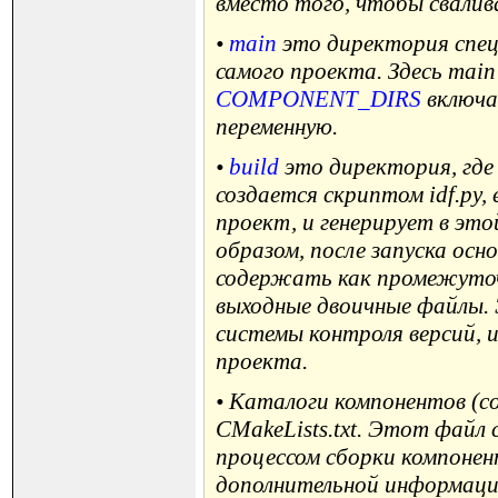
вместо того, чтобы сваливат
•
main
это директория спец
самого проекта. Здесь mai
COMPONENT_DIRS
включа
переменную.
•
build
это директория, где
создается скриптом idf.py,
проект, и генерирует в эт
образом, после запуска ос
содержать как промежуточ
выходные двоичные файлы. 
системы контроля версий, 
проекта.
• Каталоги компонентов (
CMakeLists.txt. Этот файл
процессом сборки компонент
дополнительной информации