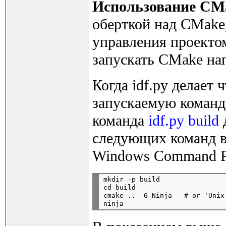
Использование CM
оберткой над CMake,
управления проектом
запускать CMake на
Когда idf.py делает 
запускаемую команд
команда
idf.py build
д
следующих команд в 
Windows Command P
mkdir -p build

cd build

cmake .. -G Ninja   # or 'Unix 