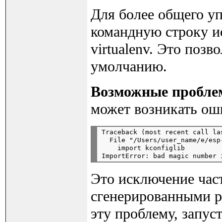
Для более общего уп
командную строку и
virtualenv. Это поз
умолчанию.
Возможные пробл
может возникать оши
Traceback (most recent call las
  File "/Users/user_name/e/esp
    import kconfiglib

Это исключение час
сгенерированными р
эту проблему, запус