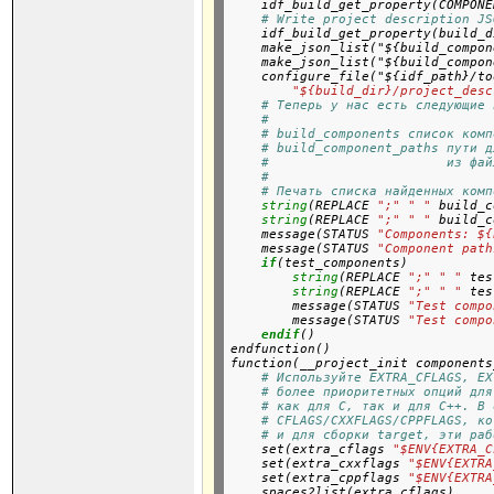
    idf_build_get_property(COMPONE
# Write project description JS
    idf_build_get_property(build_d
    make_json_list("${build_compon
    make_json_list("${build_compon
    configure_file("${idf_path}/to
"${build_dir}/project_desc
# Теперь у нас есть следующие 
#
# build_components список комп
# build_component_paths пути д
#                       из фай
#
# Печать списка найденных комп
string
(REPLACE 
";"
" "
 build_c
string
(REPLACE 
";"
" "
 build_c
    message(STATUS 
"Components: ${
    message(STATUS 
"Component path
if
(test_components)

string
(REPLACE 
";"
" "
 tes
string
(REPLACE 
";"
" "
 tes
        message(STATUS 
"Test compo
        message(STATUS 
"Test compo
endif
()

endfunction()
function(__project_init components
# Используйте EXTRA_CFLAGS, EX
# более приоритетных опций для
# как для C, так и для C++. В 
# CFLAGS/CXXFLAGS/CPPFLAGS, ко
# и для сборки target, эти раб
    set(extra_cflags 
"$ENV{EXTRA_C
    set(extra_cxxflags 
"$ENV{EXTRA
    set(extra_cppflags 
"$ENV{EXTRA
    spaces2list(extra_cflags)
