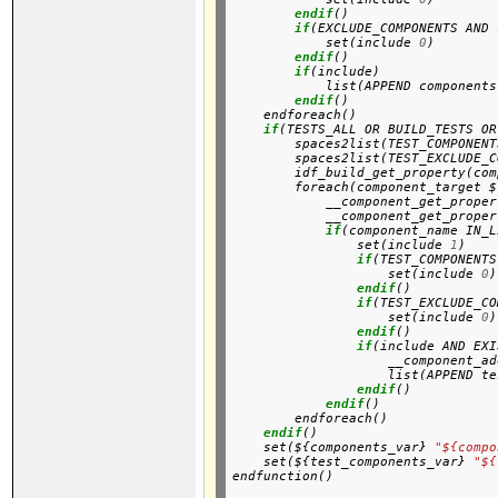
endif
()

if
(EXCLUDE_COMPONENTS AND 
            set(include 
0
)

endif
()

if
(include)

            list(APPEND components
endif
()

    endforeach()
if
(TESTS_ALL OR BUILD_TESTS OR
        spaces2list(TEST_COMPONENTS
        spaces2list(TEST_EXCLUDE_C
        idf_build_get_property(com
        foreach(component_target $
            __component_get_proper
            __component_get_proper
if
(component_name IN_L
                set(include 
1
)

if
(TEST_COMPONENTS
                    set(include 
0
)

endif
()

if
(TEST_EXCLUDE_CO
                    set(include 
0
)

endif
()

if
(include AND EXI
                    __component_ad
                    list(APPEND te
endif
()

endif
()

        endforeach()

endif
()
    set(${components_var} 
"${compo
    set(${test_components_var} 
"${
endfunction()