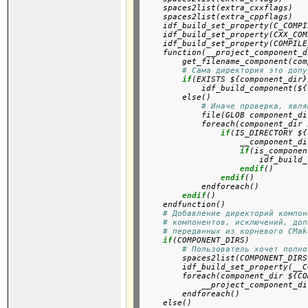
    spaces2list(extra_cxxflags)

    spaces2list(extra_cppflags)
    idf_build_set_property(C_COMPI
    idf_build_set_property(CXX_COM
    idf_build_set_property(COMPILE
    function(__project_component_d
        get_filename_component(com
# Сама директория это допу
if
(EXISTS ${component_dir}
            idf_build_component(${
        else()

# Иначе проверка, явля
            file(GLOB component_di
            foreach(component_dir 
if
(IS_DIRECTORY ${
                    __component_di
if
(is_componen
                        idf_build_
endif
()

endif
()

            endforeach()

endif
()

    endfunction()
# Добавление директорий компон
# компонентов, исключений, доп
# переданных из корневого CMak
if
(COMPONENT_DIRS)

# Пользователь хочет полно
        spaces2list(COMPONENT_DIRS)
        idf_build_set_property(__C
        foreach(component_dir ${CO
            __project_component_di
        endforeach()

    else()
