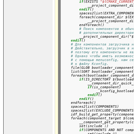
if
(EXISTS 
"${CMAKE_CURRENT
            __project_component_di
endif
()
        spaces2list(EXTRA_COMPONEN
        foreach(component_dir ${EX
            __project_component_di
        endforeach()
# Поиск компонентов в обыч
# дополнительных директори
        __project_component_dir("$
endif
()
# Для компонентов загрузчика н
# Действительно, загрузчик в н
# поэтому его компоненты не яв
# Однако чтобы иметь возможнос
# с помощью menuconfig, нам се
# к файлу Kconfig.
    file(GLOB bootloader_component
    list(SORT bootloader_component
    foreach(bootloader_component_d
if
(IS_DIRECTORY ${bootload
            __component_dir_quick_
if
(is_component)

                __kconfig_bootload
endif
()

endif
()

    endforeach()
    spaces2list(COMPONENTS)

    spaces2list(EXCLUDE_COMPONENTS)
    idf_build_get_property(compone
    foreach(component_target ${com
        __component_get_property(c
        set(include 
1
)

if
(COMPONENTS AND NOT comp
            set(include 
0
)
