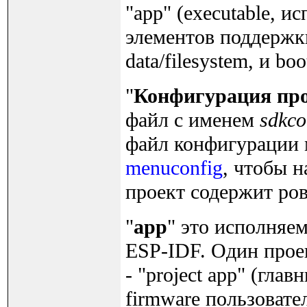
"app" (executable, 
элементов поддержки
data/filesystem, и boo
"
Конфигурация пр
файл с именем
sdkco
файл конфигурации
menuconfig
, чтобы 
проект содержит ро
"
app
" это исполняе
ESP-IDF. Один прое
- "project app" (гла
firmware пользовател