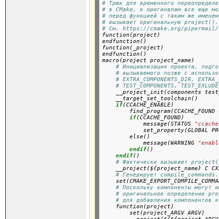
# Трюк для временного переопределе
# в CMake, к оригиналам все еще мо
# перед функцией с таким же именем
# вызывает оригинальную project().
# См. https://cmake.org/pipermail/

function(project)

endfunction()
function(_project)

endfunction()

macro(project project_name)

# Инициализация проекта, подго
# вызываемого позже с использо
# EXTRA_COMPONENTS_DIR, EXTRA_
# TEST_COMPONENTS, TEST_EXLUDE
    __project_init(components test
    __target_set_toolchain()
if
(CCACHE_ENABLE)

        find_program(CCACHE_FOUND 
if
(CCACHE_FOUND)

            message(STATUS 
"ccache
            set_property(GLOBAL PR
        else()

            message(WARNING 
"enabl
endif
()

endif
()
# Фактически вызывает project(
    __project(${project_name} C CX
# Генерирует compile_commands.
    set(CMAKE_EXPORT_COMPILE_COMMA
# Поскольку компоненты могут и
# оригинальное определение pro
# для добавления компонентов к
    function(project)

        set(project_ARGV ARGV)
