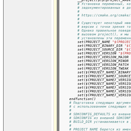
        __project(${${project_ARGV
# Установка переменных, ко
# задокументированных в до
#
# https://cmake.org/cmake/
#
# Существует некоторый нюа
# версии с точки зрения то
# Однако правильное поведе
# вызовом project(), и мы 
# установлены эти переменн
        set(PROJECT_NAME 
"${PROJEC
        set(PROJECT_BINARY_DIR 
"${
        set(PROJECT_SOURCE_DIR 
"${
        set(PROJECT_VERSION 
"${PRO
        set(PROJECT_VERSION_MAJOR 
        set(PROJECT_VERSION_MINOR 
        set(PROJECT_VERSION_PATCH 
        set(PROJECT_VERSION_TWEAK 
        set(${PROJECT_NAME}_BINARY
        set(${PROJECT_NAME}_SOURCE
        set(${PROJECT_NAME}_VERSIO
        set(${PROJECT_NAME}_VERSIO
        set(${PROJECT_NAME}_VERSIO
        set(${PROJECT_NAME}_VERSIO
        set(${PROJECT_NAME}_VERSIO
    endfunction()
# Подготовка следующих аргумен
# с использованием следующих п
#
# SDKCONFIG_DEFAULTS из внешне
# SDKCONFIG из внешней SDKCONF
# BUILD_DIR устанавливается в 
#
# PROJECT_NAME берется из имен