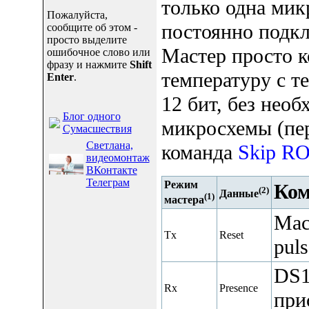
только одна мик
Пожалуйста,
постоянно подкл
сообщите об этом -
просто выделите
Мастер просто 
ошибочное слово или
фразу и нажмите
Shift
температуру с 
Enter
.
12 бит, без нео
Блог одного
микросхемы (пер
Сумасшествия
Светлана,
команда
Skip R
видеомонтаж
ВКонтакте
Телеграм
Режим
Ком
(2)
Данные
(1)
мастера
Мас
Tx
Reset
puls
DS1
Rx
Presence
прис