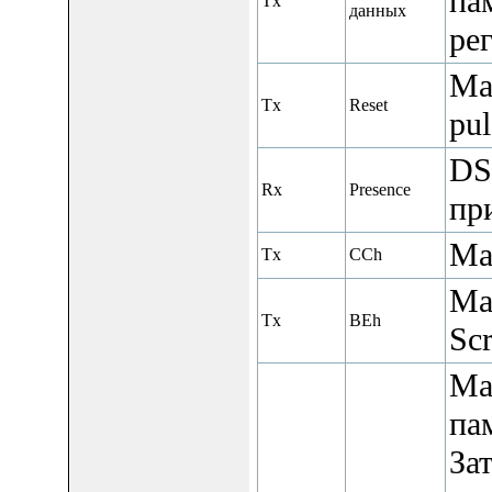
па
Tx
данных
ре
Ма
Tx
Reset
pul
DS
Rx
Presence
при
Ма
Tx
CCh
Ма
Tx
BEh
Scr
Ма
па
За