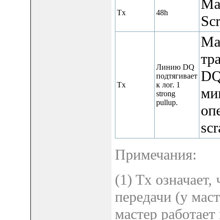
Ма
Tx
48h
Scr
Ма
тр
Линию DQ
DQ
подтягивает
Tx
к лог. 1
ми
strong
pullup.
оп
sc
Примечания:
(1) Tx означает,
передачи (у мас
мастер работает 