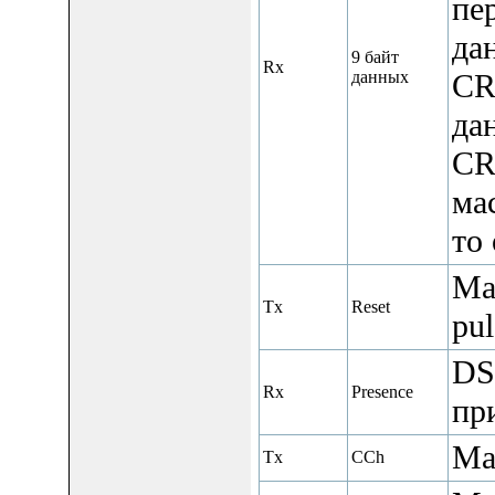
пе
да
9 байт
Rx
данных
CR
да
CR
ма
то
Ма
Tx
Reset
pul
DS
Rx
Presence
при
Ма
Tx
CCh