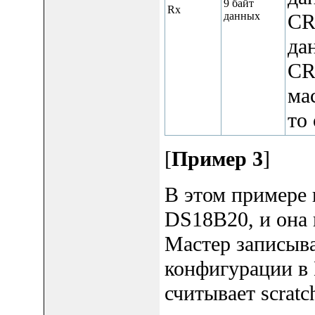
9 байт
Rx
данных
CR
да
CR
ма
то
[
Пример 3
]
В этом примере 
DS18B20, и она 
Мастер записыва
конфигурации в 
считывает scrat