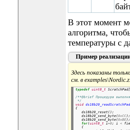
бай
В этот момент м
алгоритма, чтоб
температуры с д
Пример реализаци
Здесь показаны тольк
см. в
examples\Nordic.z
typedef
uint8_t
 ScratchPad
/**@brief Процедура выполн
 */
void
ds18b20_readScratchPa
{

   ds18b20_reset();       
   ds18b20_send_byte(
0xCC
)
   ds18b20_send_byte(
0xBE
)
for
(
uint8_t
 i
=0
; i 
<
 fi
   {
