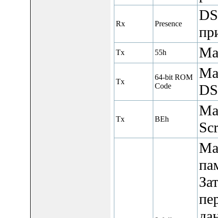
DS
Rx
Presence
при
Ма
Tx
55h
Ма
64-bit ROM
Tx
Code
DS
Ма
Tx
BEh
Scr
Ма
па
За
пе
да