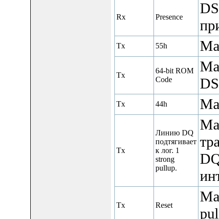
DS
Rx
Presence
при
Ма
Tx
55h
Ма
64-bit ROM
Tx
Code
DS
Ма
Tx
44h
Ма
Линию DQ
тр
подтягивает
Tx
к лог. 1
DQ
strong
pullup.
ин
Ма
Tx
Reset
pul