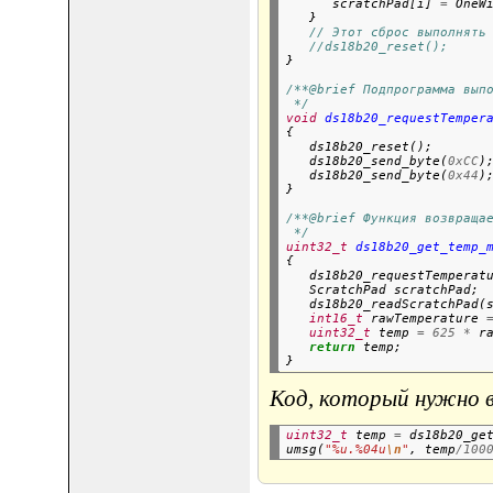
      scratchPad[i] 
=
 OneWi
   }

// Этот сброс выполнять
//ds18b20_reset();
}
/**@brief Подпрограмма вып
 */
void
ds18b20_requestTemper
{

   ds18b20_reset();

   ds18b20_send_byte(
0xCC
)
   ds18b20_send_byte(
0x44
)
}
/**@brief Функция возвраща
 */
uint32_t
ds18b20_get_temp_
{

   ds18b20_requestTemperatu
   ScratchPad scratchPad;

   ds18b20_readScratchPad(
int16_t
 rawTemperature 
uint32_t
 temp 
=
625
*
 ra
return
 temp;

Код, который нужно в
uint32_t
 temp 
=
 ds18b20_get
umsg(
"%u.%04u
\n
"
, temp
/100