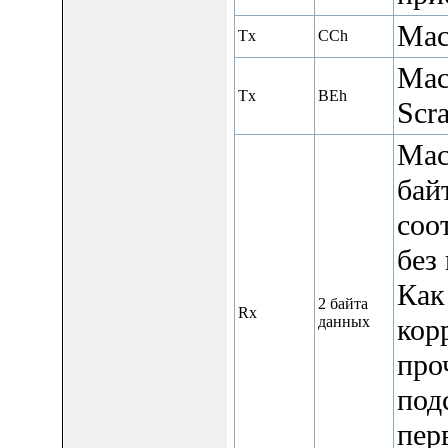
Мас
Tx
CCh
Мас
Tx
BEh
Scra
Мас
бай
соо
без
Как
2 байта
Rx
данных
кор
проч
под
пер