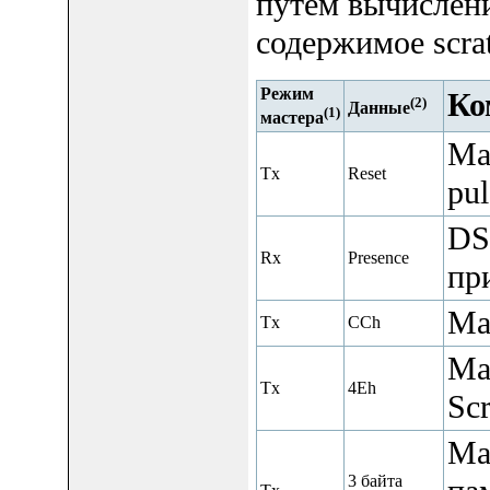
путем вычислени
содержимое scr
Режим
Ко
(2)
Данные
(1)
мастера
Ма
Tx
Reset
pul
DS
Rx
Presence
при
Ма
Tx
CCh
Ма
Tx
4Eh
Scr
Ма
3 байта