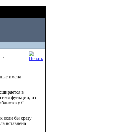
Sun, August 09
2026
_.
нные имена
сширяется в
я имя функции, из
библиотеку C
к если бы сразу
ла вставлена