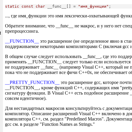
static
const
char
 __func__[] = 
"имя_функции"
;
..., где имя_функции это имя лексически-охватывающей функ
Обратите внимание, что __func__ не макрос, и у него нет спе
и
препроцессинга.
t
__FUNCTION__
это расширение (не определенное явно в стан
поддерживаемое некоторыми компиляторами C (включая gcc и
В общем случае следует использовать __func__, где это поддер
применять __FUNCTION__ следует только если используется 
не поддерживает __func__ (например Visual C++, который не 
пока что не поддерживает все фичи C++0x, не обеспечивает об
__PRETTY_FUNCTION__
это расширение gcc, которое почти 
__FUNCTION__, кроме функций C++, содержащих имя "pretty
сигнатуру функции. В Visual C++ есть подобное расширение
совсем идентичное).
Для нестандартных макросов консультируйтесь с документаци
компилятор. Описание расширений Visual C++ включено в 
компилятора C++, см. раздел "Predefined Macros". Документа
gcc см. в разделе "Function Names as Strings."