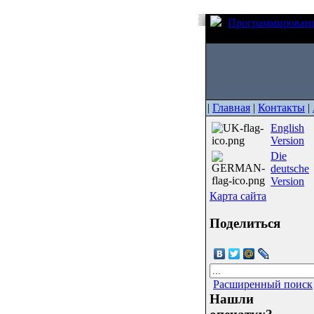
Программирован
__func__.
|
Главная
|
Контакты
|
English
Version
Die
deutsche
Version
Карта сайта
Поделиться
Расширенный поиск
Нашли