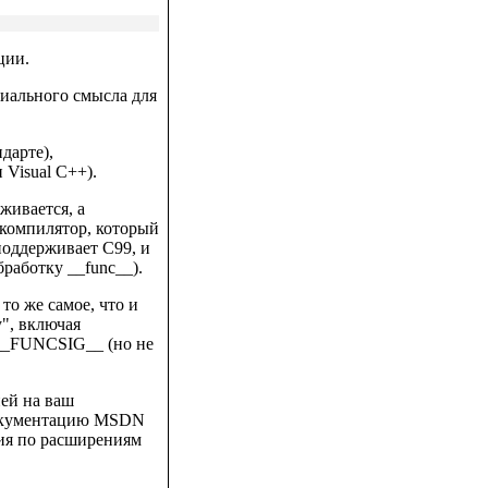
ции.
циального смысла для
дарте),
 Visual C++).
живается, а
компилятор, который
поддерживает C99, и
работку __func__).
то же самое, что и
", включая
 __FUNCSIG__ (но не
ей на ваш
документацию MSDN
ция по расширениям