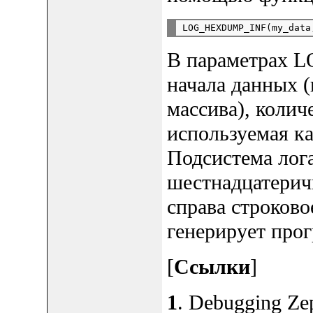
LOG_HEXDUMP_INF(my_data
В параметрах 
начала данных (
массива), колич
используемая ка
Подсистема лог
шестнадцатерич
справа строковое
генерирует про
[
Ссылки
]
1
. Debugging Zep