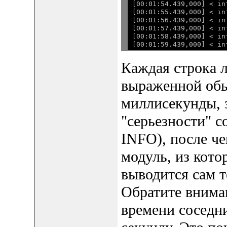
[00:01:54.439,000] < in
[00:01:55.439,000] < in
[00:01:56.439,000] < in
[00:01:57.439,000] < in
[00:01:58.439,000] < in
Каждая строка л
выраженной обы
миллисекунды, з
"серьезности" со
INFO), после че
модуль, из кото
выводится сам т
Обратите вниман
времени соседни