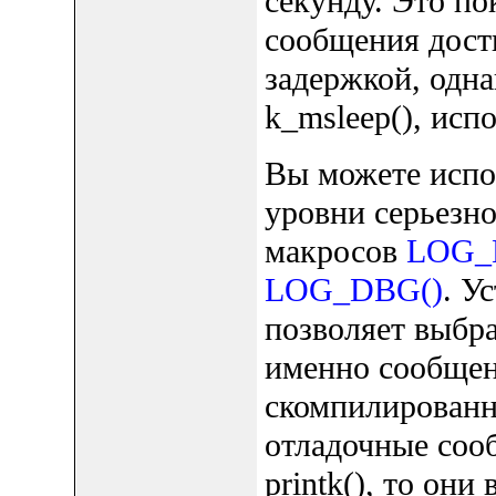
секунду. Это по
сообщения дост
задержкой, одн
k_msleep(), исп
Вы можете испо
уровни серьезно
макросов
LOG_
LOG_DBG()
. У
позволяет выбра
именно сообщен
скомпилированн
отладочные соо
printk(), то они