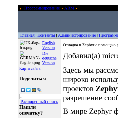
Программирование
ARM
Отладка в Zephyr с по
|
Главная
|
Контакты
|
Администрирование
|
Программ
English
Отладка в Zephyr с помощью p
Version
Die
Добавил(а) micr
deutsche
Version
Здесь мы рассм
Карта сайта
широко использ
Поделиться
проектов
Zephy
разрешение сооб
Расширенный поиск
Нашли
В мире Zephyr 
опечатку?