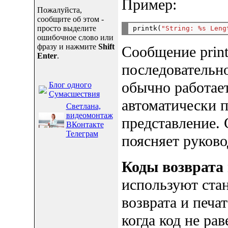
Пример:
Пожалуйста,
сообщите об этом -
просто выделите
printk(
"String: %s Leng
ошибочное слово или
фразу и нажмите
Shift
Сообщение print
Enter
.
последовательно
обычно работает
Блог одного
Сумасшествия
автоматически п
Светлана,
видеомонтаж
представление.
ВКонтакте
Телеграм
поясняет руково
Коды возврата
используют ста
возврата и печа
когда код не ра