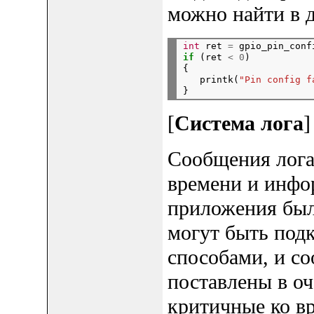
можно найти в 
int
 ret 
=
 gpio_pin_conf
if
 (ret 
<
0
)

{

   printk(
"Pin config f
[
Система лога
]
Сообщения лога
времени и инфо
приложения был
могут быть под
способами, и с
поставлены в оч
критичные ко в