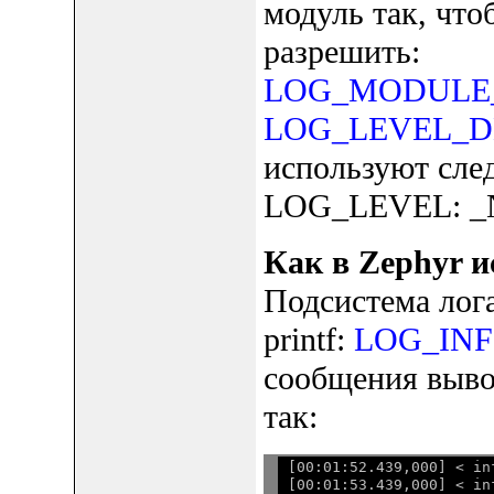
модуль так, что
разрешить:
LOG_MODULE_R
LOG_LEVEL_D
используют сле
LOG_LEVEL: _N
Как в Zephyr и
Подсистема лога
printf:
LOG_INF("
сообщения выво
так:
[00:01:52.439,000] < in
[00:01:53.439,000] < in