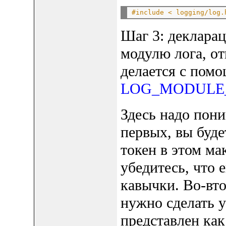
#include < logging/log.
Шаг 3: деклара
модулю лога, от
делается с пом
LOG_MODULE_R
Здесь надо пон
первых, вы буд
токен в этом ма
убедитесь, что 
кавычки. Во-вто
нужно сделать 
представлен как