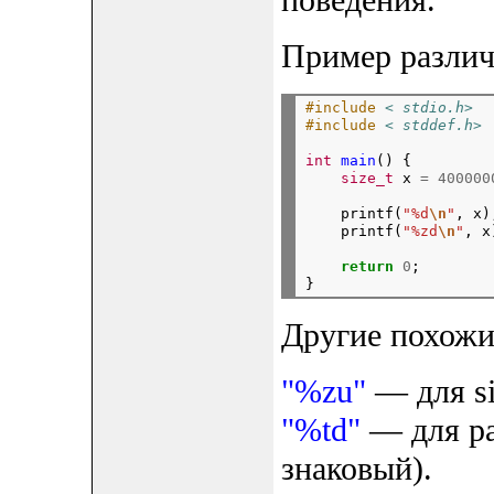
поведения.
Пример различ
#include
< stdio.h>
#include
< stddef.h>
int
main
()
{
size_t
x
=
400000
printf(
"%d
\n
"
,
x)
printf(
"%zd
\n
"
,
x
return
0
;

Другие похожи
"%zu"
— для si
"%td"
— для раз
знаковый).