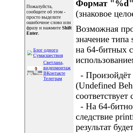
Формат "%d
Пожалуйста,
(знаковое цело
сообщите об этом -
просто выделите
ошибочное слово или
Возможная про
фразу и нажмите
Shift
Enter
.
значение типа 
на 64-битных си
Блог одного
Сумасшествия
использованием
Светлана,
видеомонтаж
- Произойдёт 
ВКонтакте
Телеграм
(Undefined Beh
соответствует 
- На 64-битной
следствие print
результат буде