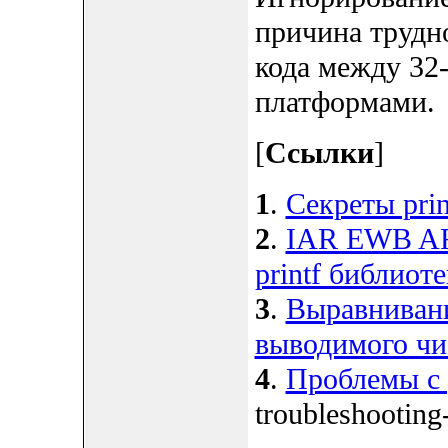
причина трудн
кода между 32
платформами.
[
Ссылки
]
1
.
Секреты prin
2
.
IAR EWB AR
printf библиот
3
.
Выравнивание
выводимого чи
4
.
Проблемы с p
troubleshooting