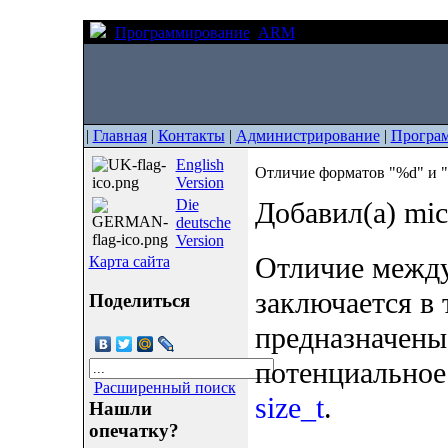
Программирование
ARM
Отличие форматов "%
|
Главная
|
Контакты
|
Администрирование
|
Програ
English
Отличие форматов "%d" и "
Version
Die
Добавил(а) mic
deutsche
Version
Отличие межд
Карта сайта
заключается в 
Поделиться
предназначены
потенциальное
Расширенный поиск
size_t
.
Нашли
опечатку?