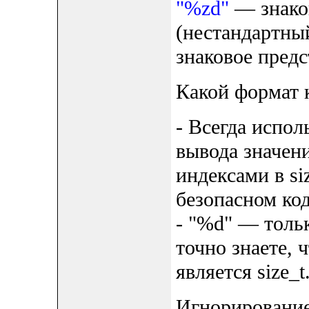
"%zd"
— знаков
(нестандартный
знаковое предс
Какой формат к
- Всегда испол
вывода значений
индексами в si
безопасном код
- "%d" — тольк
точно знаете, 
является size_t
Игнорирование