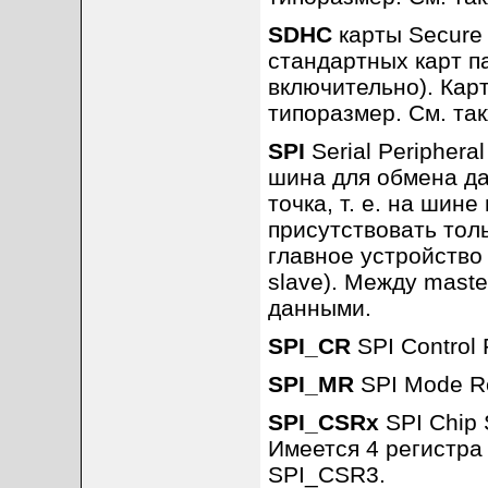
SDHC
карты Secure D
стандартных карт п
включительно). Ка
типоразмер. См. та
SPI
Serial Periphera
шина для обмена да
точка, т. е. на шин
присутствовать тол
главное устройство 
slave). Между mast
данными.
SPI_CR
SPI Control 
SPI_MR
SPI Mode Re
SPI_CSRx
SPI Chip 
Имеется 4 регистра
SPI_CSR3.