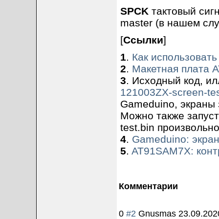
SPCK
тактовый сигн
master (в нашем сл
[
Ссылки
]
1
.
Как использоват
2
.
Макетная плата 
3
. Исходный код, и
121003ZX-screen-tes
Gameduino, экраны 
Можно также запуст
test.bin произвольно
4
.
Gameduino: экран
5
.
AT91SAM7X: конт
Комментарии
0
#2
Gnusmas
23.09.202