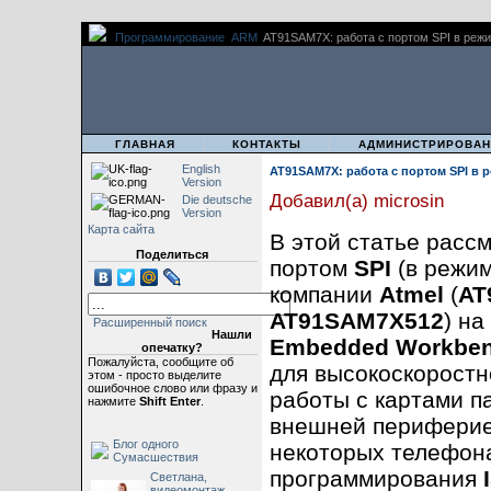
Программирование
ARM
AT91SAM7X: работа с портом SPI в режи
|
|
|
ГЛАВНАЯ
КОНТАКТЫ
АДМИНИСТРИРОВАН
English
AT91SAM7X: работа с портом SPI в 
Version
Добавил(а) microsin
Die deutsche
Version
Карта сайта
В этой статье расс
Поделиться
портом
SPI
(в режи
компании
Atmel
(
AT
AT91SAM7X512
) на
Расширенный поиск
Нашли
Embedded Workbe
опечатку?
Пожалуйста, сообщите об
для высокоскоростн
этом - просто выделите
ошибочное слово или фразу и
работы с картами 
нажмите
Shift Enter
.
внешней периферией
Блог одного
некоторых телефона
Сумасшествия
программирования
Светлана,
видеомонтаж