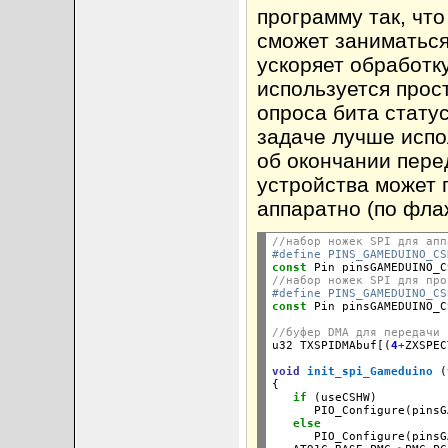
программу так, чт
сможет заниматься
ускоряет обработк
используется прос
опроса бита стату
задаче лучше испо
об окончании пере
устройства может 
аппаратно (по фл
//набор ножек SPI для апп
#define PINS_GAMEDUINO_CS
const
 Pin pinsGAMEDUINO_C
//набор ножек SPI для про
#define PINS_GAMEDUINO_CS
const
 Pin pinsGAMEDUINO_C
//буфер DMA для передачи

u32 TXSPIDMAbuf[(
4
+
void
init_spi_Gameduino
 (
{

if
 (useCSHW)

      PIO_Configure(pinsG
else
      PIO_Configure(pinsG