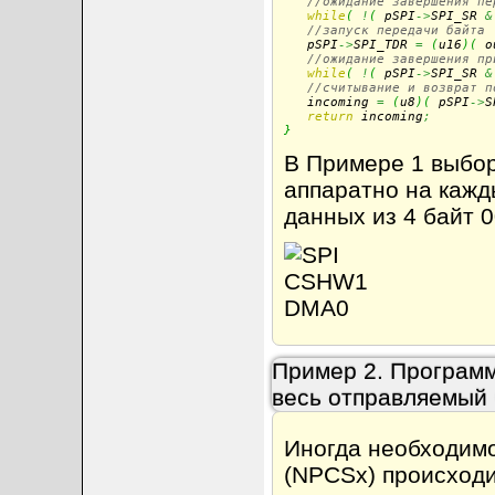
//ожидание завершения пе
while
(
!
(
 pSPI
->
SPI_SR 
&
//запуск передачи байта
   pSPI
->
SPI_TDR 
=
(
u16
)
(
 o
//ожидание завершения пр
while
(
!
(
 pSPI
->
SPI_SR 
&
//считывание и возврат п
   incoming 
=
(
u8
)
(
 pSPI
->
S
return
 incoming
;
}
В Примере 1 выбор
аппаратно на кажд
данных из 4 байт 0
Пример 2. Программ
весь отправляемый 
Иногда необходимо
(NPCSx) происходи