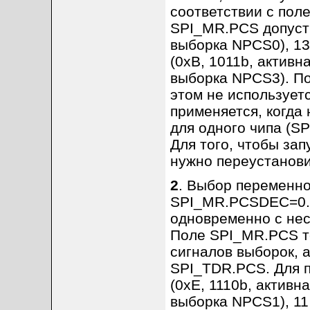
соответствии с пол
SPI_MR.PCS допусти
выборка NPCS0), 13
(0xB, 1011b, активн
выборка NPCS3). П
этом не использует
применяется, когда
для одного чипа (S
Для того, чтобы зап
нужно переустанов
2
. Выбор переменно
SPI_MR.PCSDEC=0. 
одновременно с нес
Поле SPI_MR.PCS те
сигналов выборок, 
SPI_TDR.PCS. Для 
(0xE, 1110b, активн
выборка NPCS1), 11 