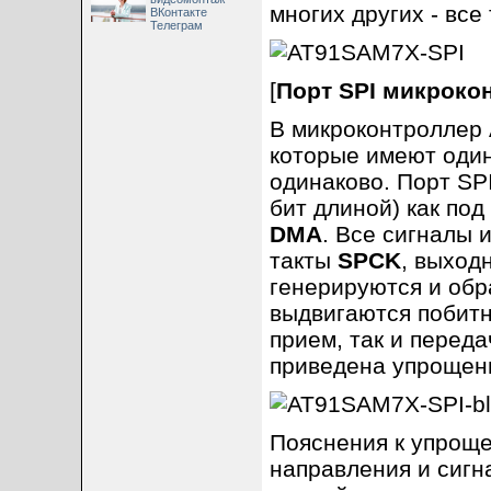
многих других - все 
ВКонтакте
Телеграм
[
Порт SPI микроко
В микроконтроллер 
которые имеют оди
одинаково. Порт SP
бит длиной) как по
DMA
. Все сигналы 
такты
SPCK
, выход
генерируются и об
выдвигаются побитн
прием, так и переда
приведена упрощенн
Пояснения к упроще
направления и сигна