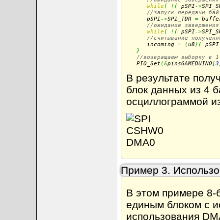
while
(
!
(
 pSPI
->
SPI_S
//запуск передачи бай
      pSPI
->
SPI_TDR 
=
 buffe
//ожидание завершения
while
(
!
(
 pSPI
->
SPI_S
//считывание полученн
      incoming 
=
(
u8
)
(
 pSPI
}
//возвращаем выборку в 1
   PIO_Set
(
&
pinsGAMEDUINO
[
3
В результате полу
блок данных из 4 б
осциллограммой из
Пример 3. Использ
В этом примере 8-
единым блоком с 
использования DM