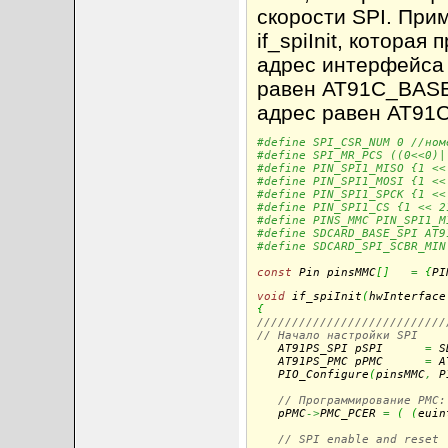
скорости SPI. При
if_spiInit, котора
адрес интерфейса 
равен AT91C_BASE_
адрес равен AT91
#define SPI_CSR_NUM 0 //ном
#define SPI_MR_PCS ((0<<0)|
#define PIN_SPI1_MISO {1 <<
#define PIN_SPI1_MOSI {1 <<
#define PIN_SPI1_SPCK {1 <<
#define PIN_SPI1_CS {1 << 2
#define PINS_MMC PIN_SPI1_M
#define SDCARD_BASE_SPI AT9
#define SDCARD_SPI_SCBR_MIN
const
 Pin pinsMMC
[
]
=
{
PI
void
 if_spiInit
(
hwInterface
{
///////////////////////////
// Начало настройки SPI

   AT91PS_SPI pSPI      
=
 S
   AT91PS_PMC pPMC      
=
 A
   PIO_Configure
(
pinsMMC
,
 P
// Программирование PMC:
   pPMC
->
PMC_PCER 
=
(
(
euin
// SPI enable and reset