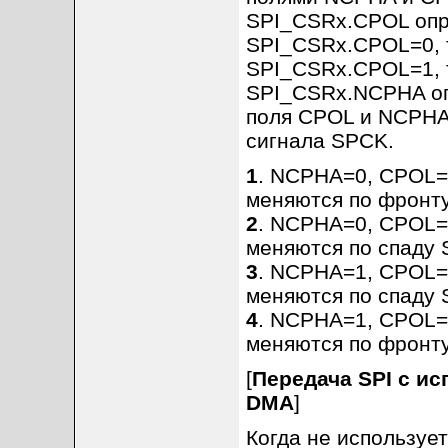
SPI_CSRx.CPOL опре
SPI_CSRx.CPOL=0, т
SPI_CSRx.CPOL=1, т
SPI_CSRx.NCPHA оп
поля CPOL и NCPHA
сигнала SPCK.
1
. NCPHA=0, CPOL=
меняются по фронту
2
. NCPHA=0, CPOL=
меняются по спаду 
3
. NCPHA=1, CPOL=
меняются по спаду 
4
. NCPHA=1, CPOL=
меняются по фронту
[
Передача SPI с и
DMA
]
Когда не используе