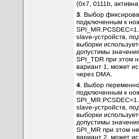
(0x7, 0111b, активн
3
. Выбор фиксиров
подключенным к нож
SPI_MR.PCSDEC=1. 
slave-устройств, п
выборки использует
допустимы значения
SPI_TDR при этом не
вариант 1, может и
через DMA.
4
. Выбор переменн
подключенным к нож
SPI_MR.PCSDEC=1. 
slave-устройств, п
выборки использует
допустимы значения
SPI_MR при этом не 
вариант 2, может и