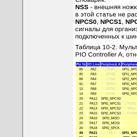
NSS
- внешняя ножка
в этой статье не ра
NPCS0
,
NPCS1
,
NP
сигналы для органи
подключенных к шин
Таблица 10-2. Муль
PIO Controller A, от
Pin №
I/O Line
Peripheral A
Periphera
86
PA2
SCK0
SPI1_NP
85
PA3
RTS0
SPI1_NP
88
PA4
CTS0
SPI1_NP
91
PA7
SCK1
SPI0_NP
13
PA8
RTS1
SPI0_NP
14
PA9
CTS1
SPI0_NP
20
PA12
SPI0_NPCS0
21
PA13
SPI0_NPCS1
PCK1
22
PA14
SPI0_NPCS2
IRQ1
23
PA15
SPI0_NPCS3
TCLK2
24
PA16
SPI0_MISO
25
PA17
SPI0_MOSI
26
PA18
SPI0_SPCK
49
PA21
TF
SPI1_NP