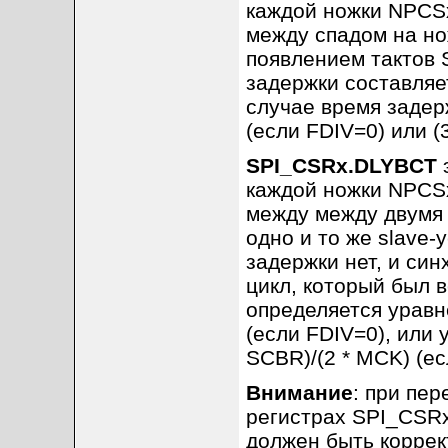
каждой ножки NPCSx
между спадом на но
появлением тактов 
задержки составляе
случае время заде
(если FDIV=0) или (
SPI_CSRx.DLYBCT
э
каждой ножки NPCSx
между между двумя
одно и то же slave-
задержки нет, и си
цикл, который был 
определяется уравн
(если FDIV=0), или 
SCBR)/(2 * MCK) (ес
Внимание
: при пе
регистрах SPI_CSRx
должен быть коррек