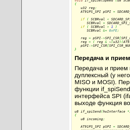
void
 if_spiSetSpeed 
(
u8 SCB
{

   u32 reg
;
   AT91PS_SPI pSPI 
=
 SDCARD
if
(
 SCBRval 
<
 SDCARD_SP
      SCBRval 
=
 SDCARD_SPI_
if
(
 SCBRval 
>
1
)
      SCBRval 
&=
0xFE
;
   reg 
=
 pSPI
->
SPI_CSR
[
SPI_
   reg 
=
(
 reg 
&
 ~
(
u32
)
(
AT9
   pSPI
->
SPI_CSR
[
SPI_CSR_NU
}
Передача и прие
Передача и прием 
дуплексный (у нег
MISO и MOSI). Пер
функции if_spiSend
интерфейса SPI (if
выходе функция во
u8 if_spiSend
(
hwInterface 
*
{

   u8 incoming
;
   AT91PS_SPI pSPI 
=
 SDCARD