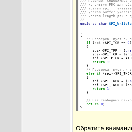
/// Посылает содержимое б
/// используя PDC для обс
/// \param spi    указате
/// \param buffer указате
/// \param length длина д
//-----------------------
unsigned
char
SPI_WriteBu
{

// Проверка, пуст ли п
if
 (spi
->
SPI_TCR 
==
0
)

   {

      spi
->
SPI_TPR 
=
 (
uns
      spi
->
SPI_TCR 
=
 leng
      spi
->
SPI_PTCR 
=
 AT9
return
1
;

   }

// Проверка, пуст ли в
else
if
 (spi
->
SPI_TNCR
   {

      spi
->
SPI_TNPR 
=
 (
un
      spi
->
SPI_TNCR 
=
 len
return
1
;

   }

// Нет свободных банко
return
0
;

Обратите внимание