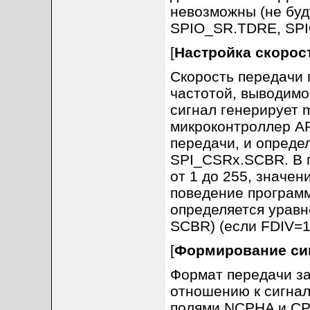
невозможны (не буд
SPIO_SR.TDRE, SP
[
Настройка скорос
Скорость передачи 
частотой, выводимо
сигнал генерирует 
микроконтроллер AR
передачи, и опреде
SPI_CSRx.SCBR. В 
от 1 до 255, значен
поведение программ
определяется уравн
SCBR) (если FDIV=1
[
Формирование сиг
Формат передачи за
отношению к сигнал
полями NCPHA и CP