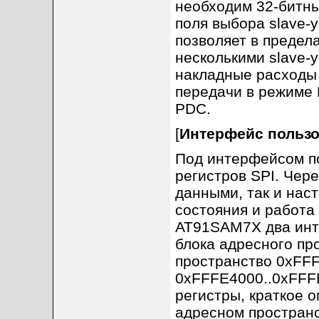
необходим 32-битны
поля выбора slave-
позволяет в предел
несколькими slave-
накладные расходы 
передачи в режиме 
PDC.
[
Интерфейс пользо
Под интерфейсом по
регистров SPI. Чер
данными, так и наст
состояния и работа
AT91SAM7X два инте
блока адресного пр
пространство 0xFFF
0xFFFE4000..0xFFFE
регистры, краткое 
адресном пространс