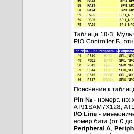
50
PA22
SPI1_SP
55
PA23
SPI1_MO
56
PA24
SPI1_MI
59
PA25
SPI1_NP
60
PA26
SPI1_NP
75
PA29
SPI1_NP
Таблица 10-3. Муль
PIO Controller B, от
Pin №
I/O Line
Peripheral A
Periphera
44
PB10
EXT2
SPI1_NP
45
PB11
EXT3
SPI1_NP
30
PB13
ERX2
SPI0_NP
29
PB14
ERX3
SPI0_NP
53
PB16
ECOL
SPI1_NP
36
PB17
ERXCK
SPI0_NP
Пояснения к таблиц
Pin №
- номера нож
AT91SAM7X128, AT
I/O Line
- мнемониче
номер бита (от 0 до
Peripheral A
,
Periph