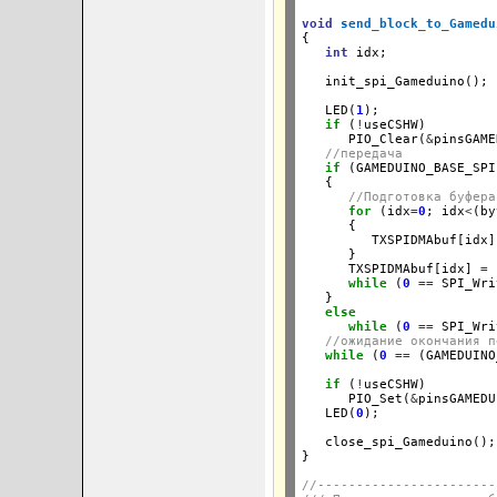
void
send_block_to_Gamedu
{

int
 idx;

   init_spi_Gameduino();

   LED(
1
);

if
 (
!
useCSHW)

      PIO_Clear(
&
pinsGAME
//передача
if
 (GAMEDUINO_BASE_SPI
   {

//Подготовка буфера
for
 (idx
=
0
; idx
<
(by
      {

         TXSPIDMAbuf[idx]
      }

      TXSPIDMAbuf[idx] 
=
 
while
 (
0
==
 SPI_Wri
   }

else
while
 (
0
==
 SPI_Wri
//ожидание окончания п
while
 (
0
==
 (GAMEDUINO
if
 (
!
useCSHW)

      PIO_Set(
&
pinsGAMEDU
   LED(
0
);

   close_spi_Gameduino();

}
//-----------------------