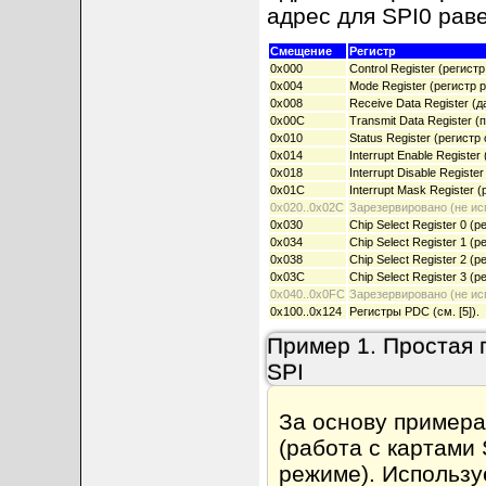
адрес для SPI0 рав
Смещение
Регистр
0x000
Control Register (регист
0x004
Mode Register (регистр 
0x008
Receive Data Register (
0x00C
Transmit Data Register 
0x010
Status Register (регистр
0x014
Interrupt Enable Regist
0x018
Interrupt Disable Regist
0x01C
Interrupt Mask Register
0x020..0x02C
Зарезервировано (не ис
0x030
Chip Select Register 0 (
0x034
Chip Select Register 1 (
0x038
Chip Select Register 2 (
0x03C
Chip Select Register 3 (
0x040..0x0FC
Зарезервировано (не ис
0x100..0x124
Регистры PDC (см. [5]).
Пример 1. Простая 
SPI
За основу примера
(работа с картами
режиме). Использу