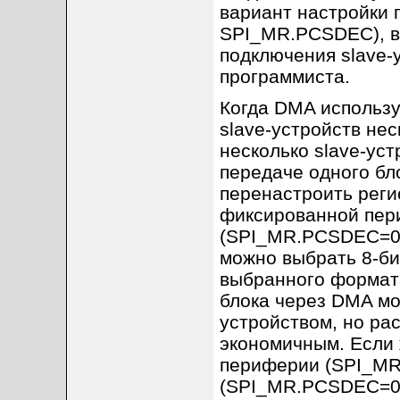
вариант настройки
SPI_MR.PCSDEC), в
подключения slave-
программиста.
Когда DMA использу
slave-устройств нес
несколько slave-уст
передаче одного бл
перенастроить реги
фиксированной пери
(SPI_MR.PCSDEC=0 
можно выбрать 8-би
выбранного формата
блока через DMA мо
устройством, но ра
экономичным. Если
периферии (SPI_MR.
(SPI_MR.PCSDEC=0 