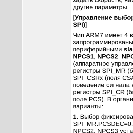
другие параметры.
[
Управление выбор
SPI)
]
Чип ARM7 имеет 4 в
запрограммированы
периферийными
sl
NPCS1
,
NPCS2
,
NP
(аппаратное управл
регистры SPI_MR (
SPI_CSRx (поля CS
поведение сигнала 
регистры SPI_CR (
поле PCS). В орга
варианты:
1
. Выбор фиксирова
SPI_MR.PCSDEC=0. 
NPCS2, NPCS3 устан