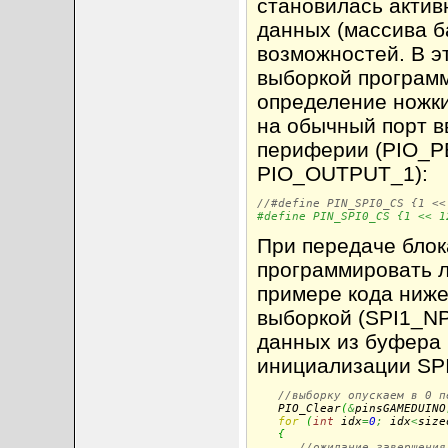
становилась актив
данных (массива ба
возможностей. В э
выборкой программ
определение ножк
на обычный порт в
периферии (PIO_P
PIO_OUTPUT_1):
//#define PIN_SPI0_CS {1 <<
#define PIN_SPI0_CS {1 << 1
При передаче блок
программировать л
примере кода ниже
выборкой (SPI1_NP
данных из буфера b
инициализации SPI
//выборку опускаем в 0 п
   PIO_Clear
(
&
pinsGAMEDUINO
for
(
int
 idx
=
0
;
 idx
<
size
{
//ожидание завершения