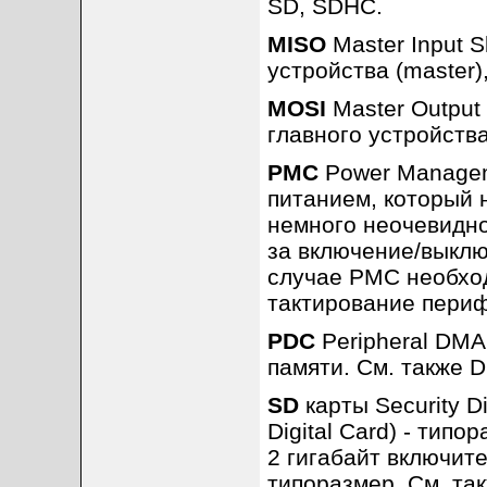
SD, SDHC.
MISO
Master Input S
устройства (master)
MOSI
Master Output 
главного устройства
PMC
Power Manageme
питанием, который 
немного неочевидно
за включение/выкл
случае PMC необход
тактирование периф
PDC
Peripheral DMA 
памяти. См. также 
SD
карты Security Di
Digital Card) - тип
2 гигабайт включит
типоразмер. См. т