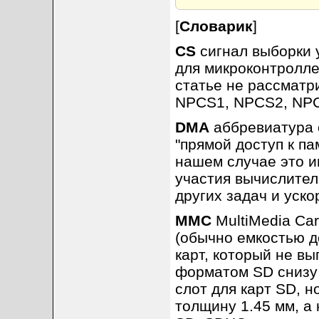
[
Словарик
]
CS
сигнал выборки у
для микроконтролле
статье не рассматр
NPCS1, NPCS2, NPC
DMA
аббревиатура о
"прямой доступ к па
нашем случае это и
участия вычислител
других задач и уско
MMC
MultiMedia Car
(обычно емкостью д
карт, который не в
форматом SD снизу 
слот для карт SD, 
толщину 1.45 мм, а 