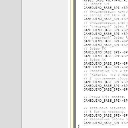
   AT91C_BASE_PMC
->
PMC_PC
// Запрет SPI
   GAMEDUINO_BASE_SPI
->
SP
// Инициализация контр
// запрет PDC TX и RX
   GAMEDUINO_BASE_SPI
->
SP
// инициализация счетч
// "следующий" буфер T
   GAMEDUINO_BASE_SPI
->
SP
   GAMEDUINO_BASE_SPI
->
SP
// "следующий" буфер R
   GAMEDUINO_BASE_SPI
->
SP
   GAMEDUINO_BASE_SPI
->
SP
// буфер TX
   GAMEDUINO_BASE_SPI
->
SP
   GAMEDUINO_BASE_SPI
->
SP
// буфер RX
   GAMEDUINO_BASE_SPI
->
SP
   GAMEDUINO_BASE_SPI
->
SP
// Разрешение SPI и ег
// "Кажется, что у маш
// 2 программных сброс
   GAMEDUINO_BASE_SPI
->
SP
   GAMEDUINO_BASE_SPI
->
SP
   GAMEDUINO_BASE_SPI
->
SP
// Режим SPI: master, 
   GAMEDUINO_BASE_SPI
->
SP
// Установка регистра 
// 8 бит на передачу, 
   GAMEDUINO_BASE_SPI
->
SP
// Разрешение работы S
   GAMEDUINO_BASE_SPI
->
SP
}
