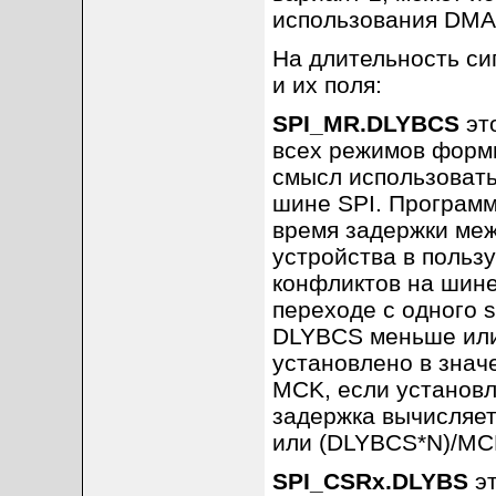
использования DMA
На длительность си
и их поля:
SPI_MR.DLYBCS
это
всех режимов форми
смысл использовать
шине SPI. Программ
время задержки меж
устройства в пользу
конфликтов на шине 
переходе с одного s
DLYBCS меньше или 
установлено в знач
MCK, если установл
задержка вычисляе
или (DLYBCS*N)/MCK
SPI_CSRx.DLYBS
эт