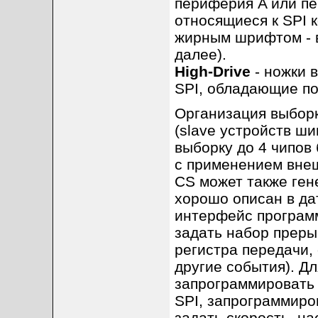
периферия A или п
относящиеся к SPI 
жирным шрифтом - в
далее).
High-Drive
- ножки 
SPI, обладающие п
Организация выборк
(slave устройств ш
выборку до 4 чипов
с применением вне
CS может также ген
хорошо описан в да
интерфейс программ
задать набор преры
регистра передачи,
другие события). Д
запрограммировать 
SPI, запрограммиро
задать скорость, н