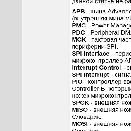
данной статье не р
APB
- шина Advance
(внутренняя мина м
PMC
- Power Manage
PDC
- Peripheral DM
MCK
- тактовая час
периферии SPI.
SPI Interface
- пери
микроконтроллер A
Interrupt Control
- с
SPI Interrupt
- сигн
PIO
- контроллер вво
Controller B, кото
ножек микроконтролл
SPCK
- внешняя нож
MISO
- внешняя нож
Словарик.
MOSI
- внешняя нож
Словарик.