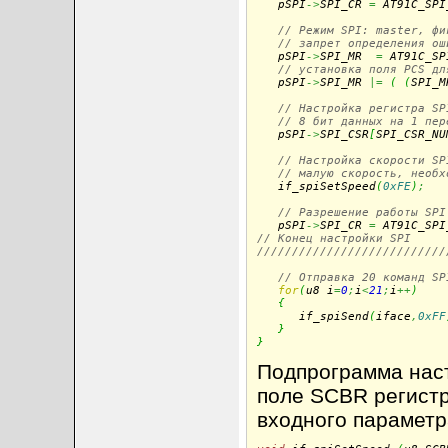
   pSPI
->
SPI_CR 
=
 AT91C_SPI
// Режим SPI: master, фи
// запрет определения ош
   pSPI
->
SPI_MR  
=
 AT91C_SP
// установка поля PCS дл
   pSPI
->
SPI_MR 
|=
(
(
SPI_M
// Настройка регистра SP
// 8 бит данных на 1 пер
   pSPI
->
SPI_CSR
[
SPI_CSR_NU
// Настройка скорости SP
// малую скорость, необх
   if_spiSetSpeed
(
0xFE
)
;
// Разрешение работы SPI
   pSPI
->
SPI_CR 
=
 AT91C_SPI
// Конец настройки SPI
///////////////////////////
// Отправка 20 команд SP
for
(
u8 i
=
0
;
i
<
21
;
i
++
)
{
      if_spiSend
(
iface
,
0xFF
}
}
Подпрограмма наст
поле SCBR регистр
входного параметр