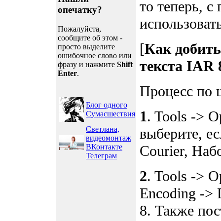
то теперь, 
опечатку?
использоват
Пожалуйста,
сообщите об этом -
[
Как добить
просто выделите
ошибочное слово или
текста IAR 
фразу и нажмите
Shift
Enter
.
Процесс по 
Блог одного
1
. Tools -> 
Сумасшествия
Светлана,
выберите, е
видеомонтаж
ВКонтакте
Courier, На
Телеграм
2
. Tools -> Op
Encoding -> 
8. Также пос