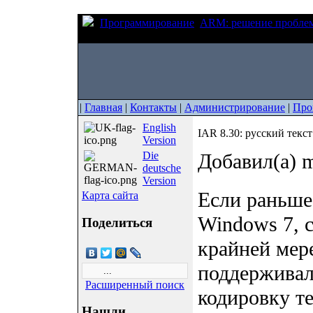
Программирование
ARM: решение пробле
редакторе кода
|
Главная
|
Контакты
|
Администрирование
|
Про
English
IAR 8.30: русский текст
Version
Die
Добавил(а) m
deutsche
Version
Если раньше
Карта сайта
Windows 7, 
Поделиться
крайней мере
поддерживал
Расширенный поиск
кодировку т
Нашли