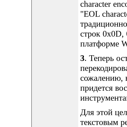
character en
"EOL charact
традиционно
строк 0x0D, 
платформе W
3
. Теперь ос
перекодиров
сожалению, в
придется во
инструмента
Для этой це
текстовым р