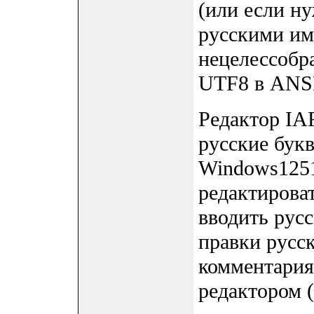
(или если н
русскими име
нецелессобр
UTF8 в ANSI
Редактор IA
русские бук
Windows1251
редактироват
вводить русс
правки русск
комментария
редактором (