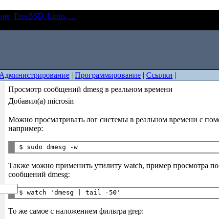
ние
FreeBSD, Linux, ...
Просмотр сообщений dmesg в реальном
Администрирование
|
Программирование
|
Ссылки
|
Просмотр сообщений dmesg в реальном времени
Добавил(а) microsin
Можно просматривать лог системы в реальном времени с по
например:
Также можно применить утилиту watch, пример просмотра по
сообщений dmesg:
То же самое с наложением фильтра grep: