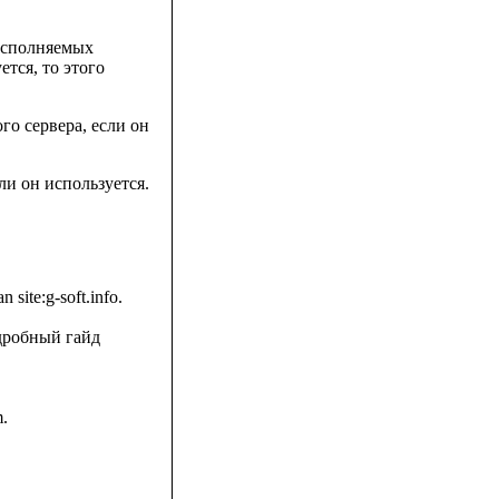
исполняемых
ется, то этого
ого сервера, если он
и он используется.
ite:g-soft.info.
одробный гайд
m.