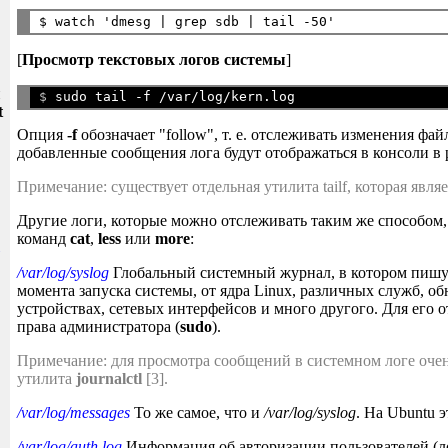
$ watch 'dmesg | grep sdb | tail -50'
[
Просмотр текстовых логов системы
]
и
$ 
t
Опция
-f
обозначает "follow", т. е. отслеживать изменения фа
добавленные сообщения лога будут отображаться в консоли в
Примечание: существует отдельная утилита tailf, которая являет
Другие логи, которые можно отслеживать таким же способом
команд
cat
,
less
или
more
:
/var/log/syslog
Глобальный системный журнал, в котором пишу
момента запуска системы, от ядра Linux, различных служб, 
устройствах, сетевых интерфейсов и много другого. Для его 
права администратора (
sudo
).
Примечание: для просмотра сообщений в системном логе оче
утилита
journalctl
[3].
/var/log/messages
То же самое, что и
/var/log/syslog
. На Ubuntu э
/var/log/auth.log
Информация об авторизации пользователей (л