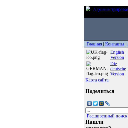
Администрирова
времени
|
Главная
|
Контакты
|
English
Version
Die
deutsche
Version
Карта сайта
Поделиться
Расширенный поиск
Нашли