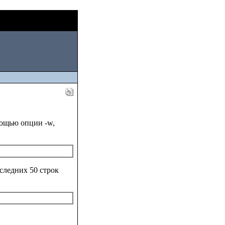
Thu, August 06
2026
мощью опции -w,
следних 50 строк