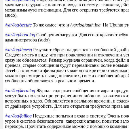
удачные и неудачные попытки входа в систему, а также задей
механизмы аутентификации. Для его открытия требуются пра
(sudo).
/var/log/secure
То же самое, что и
/var/log/auth.log
. На Ubuntu эт
/var/log/boot.log
Сообщения загрузки. Для его открытия требую
администратора (sudo).
/var/log/dmesg
Результат сброса на диск кэша сообщений драйв
Следует иметь в виду, что при подключении и отключении ус
сразу не обновляется. Размер журнала ограничен, когда файл 
предела, старые сообщения будут перезаписаны более новыми
-level=
, то можно отфильтровать вывод по критерию значимос
можно просмотреть вывод последних, свежих сообщений драй
сообщения обновляются в реальном времени.
/var/log/kern.log
Журнал содержит сообщения от ядра и предуп
могут быть полезны при устранении ошибок пользовательски
встроенных в ядро. Обновляется в реальном времени, и соде
от драйверов устройств. Для его открытия требуются права ад
/var/log/faillog
Неудачные попытки входа в систему. Очень пол
угроз в системе безопасности, хакерских атаках, попыток взл
перебора. Прочитать содержимое можно с помощью команды fa