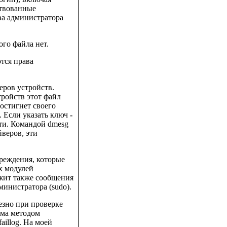
ствованные
ва администратора
ого файла нет.
тся права
еров устройств.
тройств этот файл
достигнет своего
. Если указать ключ
-
ти. Командой dmesg
веров, эти
реждения, которые
х модулей
ржит также сообщения
министратора (sudo).
езно при проверке
ома методом
illog. На моей