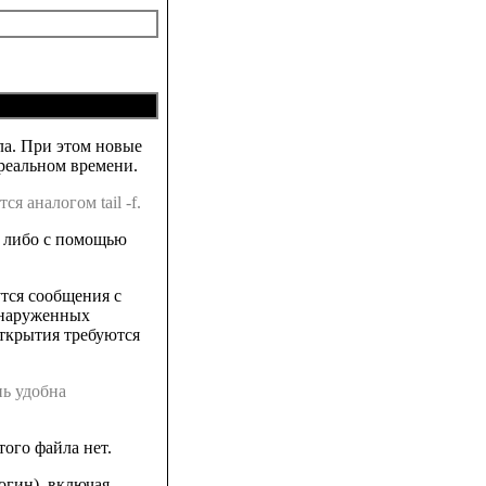
йла. При этом новые
 реальном времени.
ся аналогом tail -f.
, либо с помощью
тся сообщения с
обнаруженных
открытия требуются
нь удобна
того файла нет.
огин), включая