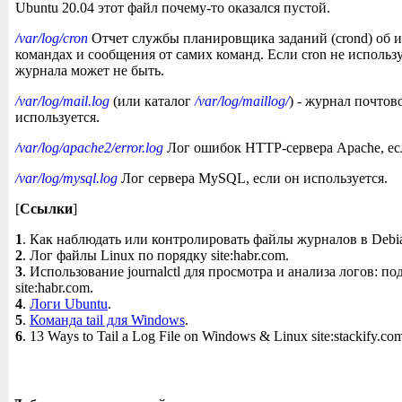
Ubuntu 20.04 этот файл почему-то оказался пустой.
/var/log/cron
Отчет службы планировщика заданий (crond) об 
командах и сообщения от самих команд. Если cron не использу
журнала может не быть.
/var/log/mail.log
(или каталог
/var/log/maillog/
) - журнал почтов
используется.
/var/log/apache2/error.log
Лог ошибок HTTP-сервера Apache, есл
/var/log/mysql.log
Лог сервера MySQL, если он используется.
[
Ссылки
]
1
. Как наблюдать или контролировать файлы журналов в Debian s
2
. Лог файлы Linux по порядку site:habr.com.
3
. Использование journalctl для просмотра и анализа логов: п
site:habr.com.
4
.
Логи Ubuntu
.
5
.
Команда tail для Windows
.
6
. 13 Ways to Tail a Log File on Windows & Linux site:stackify.co