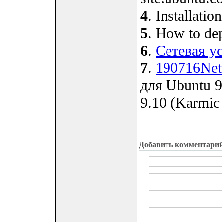
4
. Installati
5
. How to dep
6
.
Сетевая у
7
.
190716Net
для Ubuntu 9
9.10 (Karmic
Добавить комментари