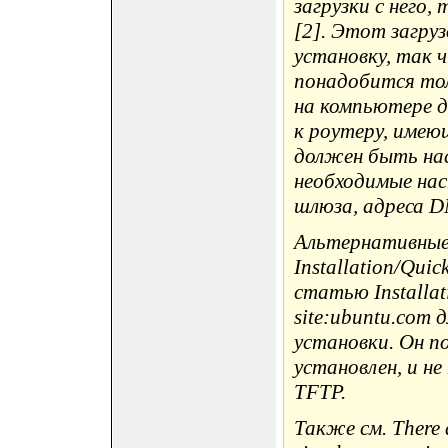
загрузки с него,
[2]. Этот загру
установку, так 
понадобится тол
на компьютере 
к роутеру, имею
должен быть на
необходимые наст
шлюза, адреса D
Альтернативные 
Installation/Quic
статью Installat
site:ubuntu.com 
установки. Он п
установлен, и н
TFTP.
Также см. There a