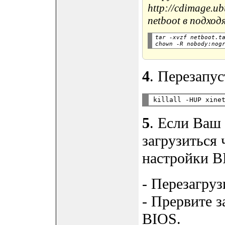
http://cdimage.u
netboot в подхо
tar -xvzf netboot.ta
4
. Перезапус
5
. Если Ваш
загрузиться 
настройки B
- Перезагруз
- Прервите з
BIOS.