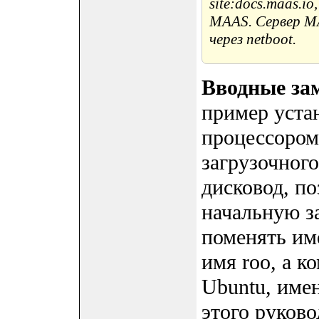
site:docs.maas.i
MAAS. Сервер MA
через netboot.
Вводные за
пример уста
процессором 
загрузочног
дисковод, п
начальную з
поменять им
имя roo, а к
Ubuntu, имен
этого руково