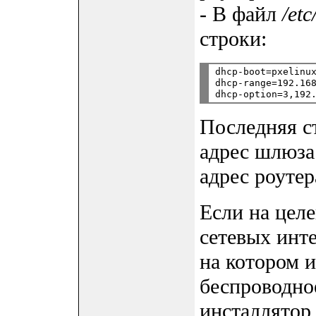
- В файл
/et
строки:
dhcp-boot=pxelinux
dhcp-range=192.168
Последняя ст
адрес шлюза
адрес роутер
Если на цел
сетевых инте
на котором 
беспроводное
инсталлятор