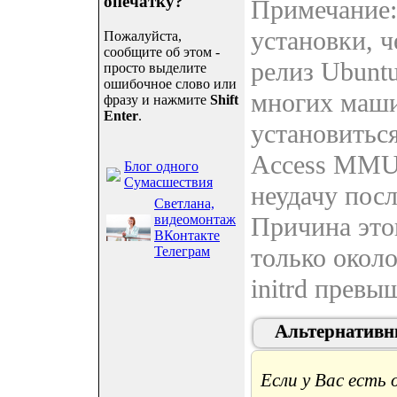
опечатку?
Примечание:
установки, ч
Пожалуйста,
сообщите об этом -
релиз Ubuntu
просто выделите
ошибочное слово или
многих маш
фразу и нажмите
Shift
Enter
.
установиться
Access MMU 
Блог одного
Сумасшествия
неудачу посл
Светлана,
видеомонтаж
Причина это
ВКонтакте
только около
Телеграм
initrd превы
Альтернативн
Если у Вас есть