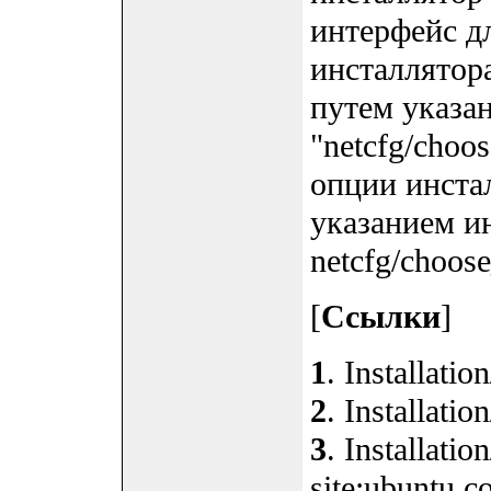
интерфейс д
инсталлятор
путем указа
"netcfg/choo
опции инста
указанием ин
netcfg/choose
[
Ссылки
]
1
. Installati
2
. Installati
3
. Installat
site:ubuntu.c