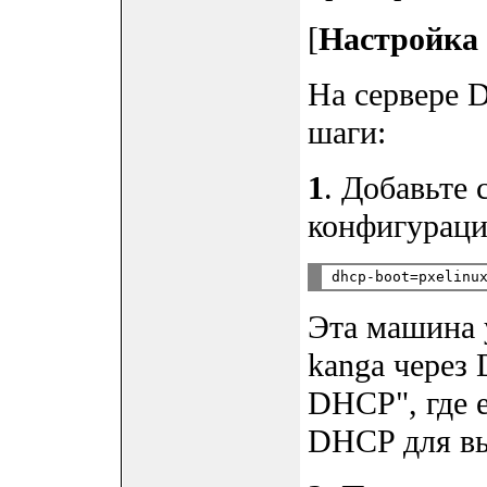
[
Настройк
На сервере
шаги:
1
. Добавьте
конфигурац
Эта машина 
kanga через
DHCP", где е
DHCP для вы