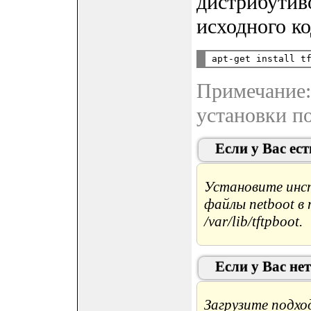
дистрибутив
исходного ко
Примечание: 
установки п
Если у Вас ес
Установите инс
файлы netboot в
/var/lib/tftpboot
.
Если у Вас не
Загрузите подход