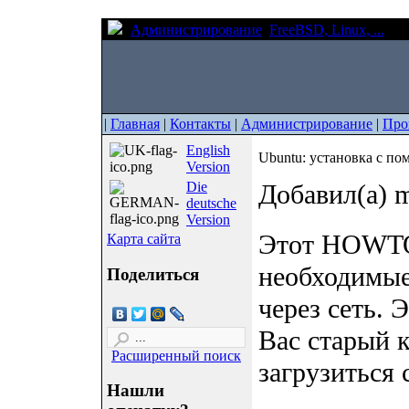
Администрирование
FreeBSD, Linux, ...
Ubu
|
Главная
|
Контакты
|
Администрирование
|
Про
English
Ubuntu: установка с по
Version
Die
Добавил(а) m
deutsche
Version
Этот HOWTO
Карта сайта
необходимые
Поделиться
через сеть. 
Вас старый 
Расширенный поиск
загрузиться 
Нашли