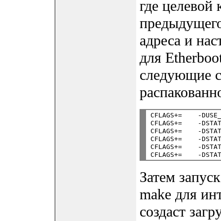
где целевой 
предыдущего
адреса и нас
для Etherboo
следующие с
распакованн
CFLAGS+=    -DUSE_
CFLAGS+=    -DSTAT
CFLAGS+=    -DSTAT
CFLAGS+=    -DSTAT
CFLAGS+=    -DSTAT
Затем запус
make для ин
создаст загр