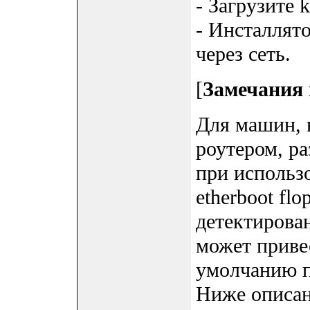
- Загрузите 
- Инсталлято
через сеть.
[
Замечания
Для машин, 
роутером, р
при использ
etherboot fl
детектирова
может привес
умолчанию п
Ниже описан