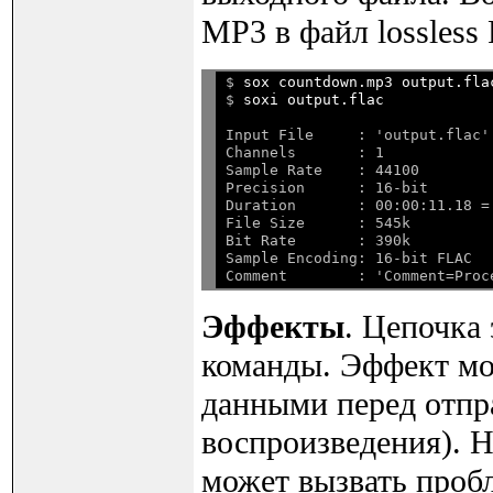
MP3 в файл lossless
$ 
sox countdown.mp3 output.fla
$ 
soxi output.flac
Input File     : 'output.flac'

Channels       : 1

Sample Rate    : 44100

Precision      : 16-bit

Duration       : 00:00:11.18 =
File Size      : 545k

Bit Rate       : 390k

Sample Encoding: 16-bit FLAC

Эффекты
. Цепочка 
команды. Эффект мо
данными перед отпр
воспроизведения). 
может вызвать проб