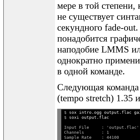
мере в той степени,
не существует синта
секундного fade-out.
понадобится графич
наподобие LMMS или
однократно примени
в одной команде.
Следующая команда 
(tempo stretch) 1.35 и
$ 
sox intro.ogg output.flac ga
$ 
soxi output.flac
Input File     : 'output.flac'

Channels       : 1

Sample Rate    : 44100
