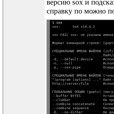
версию sox и подск
справку по можно п
$ 
sox
sox:      SoX v14.4.2
СПЕЦИАЛЬНЫЕ ИМЕНА ФАЙЛОВ (infil
-                        Пайп/
-d, --default-device     Испол
-n, --null               Испол
СПЕЦИАЛЬНЫЕ ИМЕНА ФАЙЛОВ (тольк
"|program [options] ..." Пайп 
ГЛОБАЛЬНЫЕ ОПЦИИ (gopts) (могу
--buffer BYTES           Устан
--clobber                Не пр
--combine concatenate    Склеи
--combine sequence       После
-D, --no-dither          Не де