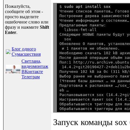
Пожалуйста,
$ 
sudo apt install sox
Чтение списков пакетов… Готово

сообщите об этом -
Построение дерева зависимостей 
просто выделите
Чтение информации о состоянии… 
ошибочное слово или
Предлагаемые пакеты:

фразу и нажмите
Shift
  libsox-fmt-all

Enter
.
Следующие НОВЫЕ пакеты будут ус
  sox

Обновлено 0 пакетов, установле
 и 1 пакетов не обновлено.

Блог одного
Необходимо скачать 102 kB архив
Сумасшествия
После данной операции объём за
Светлана,
Пол:1 http://ru.archive.ubuntu
видеомонтаж
 14.4.2+git20190427-2+deb11u2b
ВКонтакте
Получено 102 kB за 0с (311 kB/s
Выбор ранее не выбранного пакет
Телеграм
(Чтение базы данных … на данны
Подготовка к распаковке …/sox_
eb …

Распаковывается sox (14.4.2+gi
Настраивается пакет sox (14.4.
Обрабатываются триггеры для ma
Запуск команды sox 