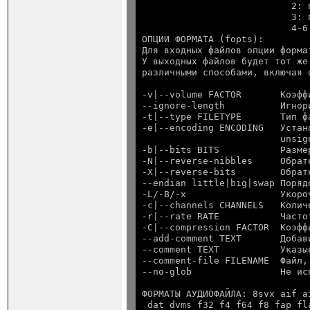
                           2: 
                           3: 
                           4-6
ОПЦИИ ФОРМАТА (fopts):

Для входных файлов опции форма
У выходных файлов будет тот же
-v|--volume FACTOR       Коэфф
--ignore-length          Игнор
-t|--type FILETYPE       Тип фа
-e|--encoding ENCODING   Устан
                         unsig
-b|--bits BITS           Разме
-N|--reverse-nibbles     Обрат
-X|--reverse-bits        Обрат
--endian little|big|swap Поряд
-L/-B/-x                 Укоро
-c|--channels CHANNELS   Колич
-r|--rate RATE           Часто
-C|--compression FACTOR  Коэфф
--add-comment TEXT       Добав
--comment TEXT           Указы
--comment-file FILENAME  Файл,
ФОРМАТЫ АУДИОФАЙЛА: 8svx aif a
 dat dvms f32 f4 f64 f8 fap fl