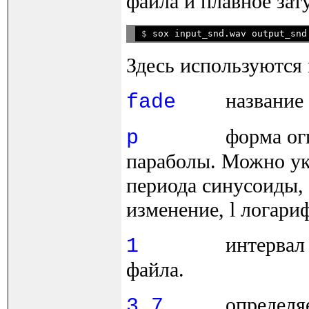
файла и плавное зат
$ 
sox input_snd.wav output_snd
Здесь используются
название
fade
форма ог
p
параболы. Можно ук
периода синусоиды, 
изменение, l логари
интервал 
1
файла.
определя
3.7