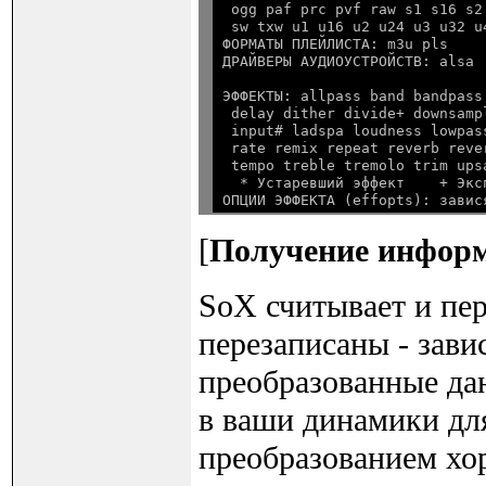
 ogg paf prc pvf raw s1 s16 s2
 sw txw u1 u16 u2 u24 u3 u32 u
ФОРМАТЫ ПЛЕЙЛИСТА: m3u pls

ЭФФЕКТЫ: allpass band bandpass
 delay dither divide+ downsamp
 input# ladspa loudness lowpas
 rate remix repeat reverb reve
 tempo treble tremolo trim upsa
  * Устаревший эффект    + Экс
[
Получение информ
SoX считывает и пер
перезаписаны - зави
преобразованные да
в ваши динамики для
преобразованием хор