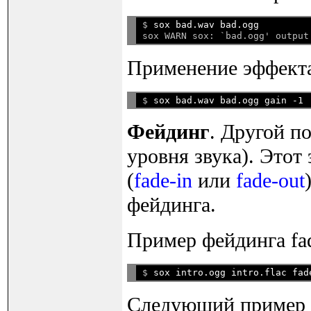
$ 
sox bad.wav bad.ogg
Применение эффект
$ 
Фейдинг
. Другой п
уровня звука). Этот
(
fade-in
или
fade-out
фейдинга.
Пример фейдинга fad
$ 
Следующий пример ук