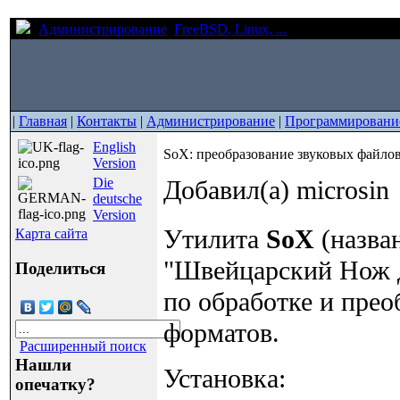
Администрирование
FreeBSD, Linux, ...
SoX: преобразова
|
Главная
|
Контакты
|
Администрирование
|
Программировани
English
SoX: преобразование звуковых файлов
Version
Die
Добавил(а) microsin
deutsche
Version
Утилита
SoX
(назван
Карта сайта
"Швейцарский Нож д
Поделиться
по обработке и пре
форматов.
Расширенный поиск
Нашли
Установка:
опечатку?