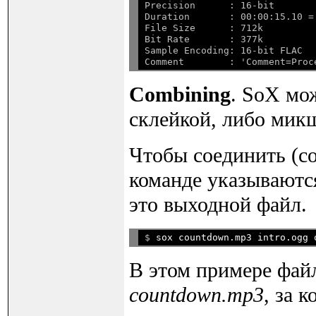
Precision      : 16-bit

Duration       : 00:00:15.10 =
File Size      : 712k

Bit Rate       : 377k

Sample Encoding: 16-bit FLAC

Combining
. SoX мо
склейкой, либо мик
Чтобы соединить (co
команде указываютс
это выходной файл.
$ 
В этом примере фа
countdown.mp3
, за 