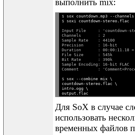
выполнить mix:
$ 
sox countdown.mp3 --channels
$ 
soxi countdown-stereo.flac
Input File     : 'countdown-ste
Channels       : 2

Sample Rate    : 44100

Precision      : 16-bit

Duration       : 00:00:11.18 =
File Size      : 545k

Bit Rate       : 390k

Sample Encoding: 16-bit FLAC

$ 
sox --combine mix \

countdown-stereo.flac \

intro.ogg \

Для SoX в случае с
использовать нескол
временных файлов п