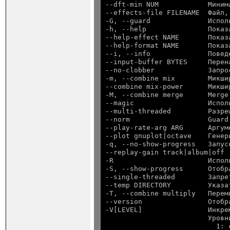
--dft-min NUM            Миним
--effects-file FILENAME  Файл,
-G, --guard              Испол
-h, --help               Показ
--help-effect NAME       Показ
--help-format NAME       Показ
--i, --info              Повед
--input-buffer BYTES     Перен
--no-clobber             Запро
-m, --combine mix        Микши
--combine mix-power      Микши
-M, --combine merge      Merge
--magic                  Испол
--multi-threaded         Разре
--norm                   Guard
--play-rate-arg ARG      Аргум
--plot gnuplot|octave    Генер
-q, --no-show-progress   Запус
--replay-gain track|album|off 
-R                       Испол
-S, --show-progress      Отобр
--single-threaded        Запре
--temp DIRECTORY         Указа
-T, --combine multiply   Перем
--version                Отобр
-V[LEVEL]                Инкре
                         Уровни
                           1: 