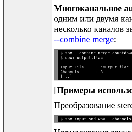
Многоканальное au
одним или двумя ка
несколько каналов з
--combine merge
:
$ 
sox --combine merge countdow
$ 
soxi output.flac
Input File     : 'output.flac'

Channels       : 3

[
Примеры использо
Преобразование ster
$ 