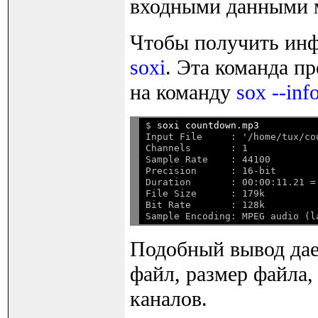
входными данными 
Чтобы получить инф
soxi
. Эта команда п
на команду
sox --inf
$ 
soxi countdown.mp3
Input File     : '/home/tux/cou
Channels       : 1

Sample Rate    : 44100

Precision      : 16-bit

Duration       : 00:00:11.21 =
File Size      : 179k

Bit Rate       : 128k

Подобный вывод дае
файл, размер файла, 
каналов.