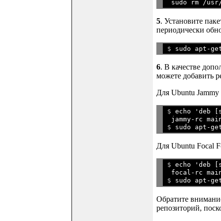
5
. Установите паке
периодически обн
$ 
6
. В качестве допо
можете добавить ре
Для Ubuntu Jammy Je
$ 
echo 'deb [
 jammy-rc mai

$ 
Для Ubuntu Focal Fo
$ 
echo 'deb [
 focal-rc mai

$ 
Обратите внимание,
репозиторий, поско