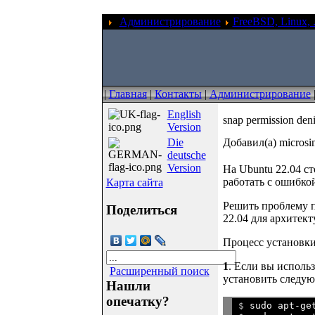
Администрирование
FreeBSD, Linux, .
|
Главная
|
Контакты
|
Администрирование
English
snap permission deni
Version
Die
Добавил(а) microsi
deutsche
Version
На Ubuntu 22.04 с
работать с ошибкой 
Карта сайта
Решить проблему 
Поделиться
22.04 для архитект
Процесс установки
1
. Если вы исполь
Расширенный поиск
установить следую
Нашли
опечатку?
$ 
sudo apt-ge