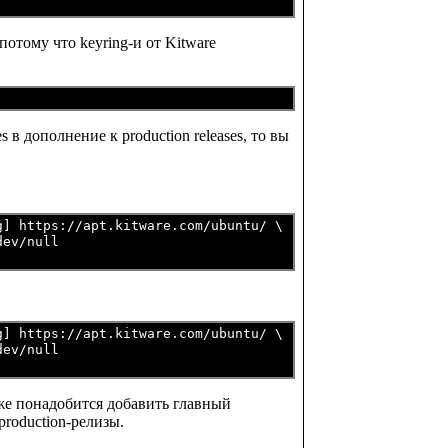
потому что keyring-и от Kitware
 в дополнение к production releases, то вы
] https://apt.kitware.com/ubuntu/ \

dev/null
] https://apt.kitware.com/ubuntu/ \

dev/null
кже понадобится добавить главный
production-релизы.