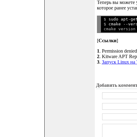
Теперь вы можете 
которое ранее уста
$ 
sudo apt-ge
$ 
cmake --ver
[
Ссылки
]
1
. Permission denied
2
. Kitware APT Repo
3
.
Запуск Linux н
Добавить коммен