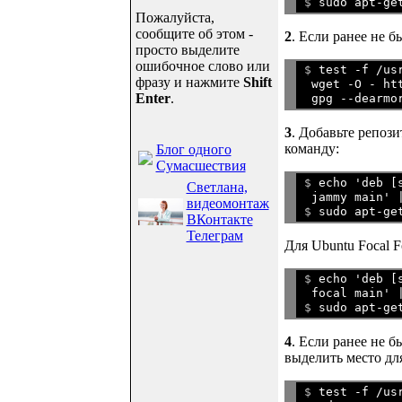
$ 
Пожалуйста,
сообщите об этом -
2
. Если ранее не 
просто выделите
ошибочное слово или
$ 
test -f /us
фразу и нажмите
Shift
 wget -O - ht
Enter
.
3
. Добавьте репози
команду:
Блог одного
Сумасшествия
$ 
echo 'deb [
Светлана,
 jammy main' 
видеомонтаж

$ 
ВКонтакте
Телеграм
Для Ubuntu Focal Fo
$ 
echo 'deb [
 focal main' 

$ 
4
. Если ранее не б
выделить место для
$ 
test -f /us