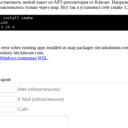
установить любой пакет из APT-репозитория от Kitware. Наприм
навливалось только через snap. Вот так я установил себе cmake 3.
t install cmake
sion
 error when running apps installed as snap packages site:askubuntu.co
sitory site:kitware.com.
а Windows помощью WSL
.
тарий
Имя (обязательное)
E-Mail (обязательное)
Сайт