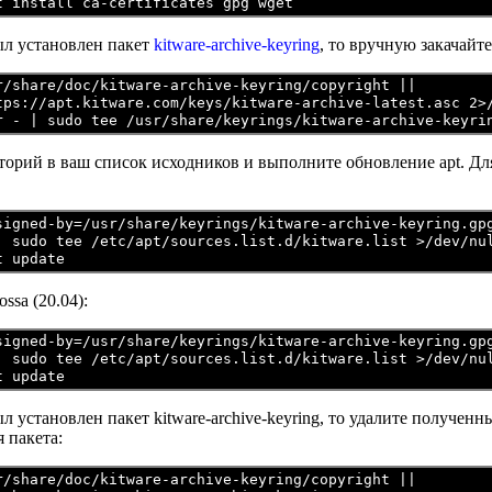
был установлен пакет
kitware-archive-keyring
, то вручную закачайт
r/share/doc/kitware-archive-keyring/copyright ||

tps://apt.kitware.com/keys/kitware-archive-latest.asc 2>/
торий в ваш список исходников и выполните обновление apt. Для
signed-by=/usr/share/keyrings/kitware-archive-keyring.gpg
| sudo tee /etc/apt/sources.list.d/kitware.list >/dev/nu
ssa (20.04):
signed-by=/usr/share/keyrings/kitware-archive-keyring.gpg
| sudo tee /etc/apt/sources.list.d/kitware.list >/dev/nu
ыл установлен пакет kitware-archive-keyring, то удалите получе
 пакета:
r/share/doc/kitware-archive-keyring/copyright ||
