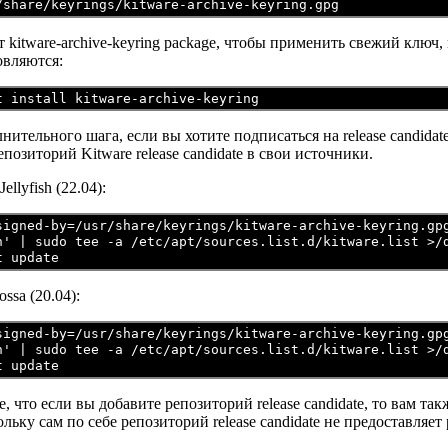
т kitware-archive-keyring package, чтобы применить свежий ключ, 
овляются:
лнительного шага, если вы хотите подписаться на release candidates
позиторий Kitware release candidate в свои источники.
llyfish (22.04):
signed-by=/usr/share/keyrings/kitware-archive-keyring.gpg
n' | sudo tee -a /etc/apt/sources.list.d/kitware.list >/
ssa (20.04):
signed-by=/usr/share/keyrings/kitware-archive-keyring.gpg
n' | sudo tee -a /etc/apt/sources.list.d/kitware.list >/
 что если вы добавите репозиторий release candidate, то вам та
льку сам по себе репозиторий release candidate не предоставляет 