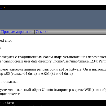
..
snap permission denied error
|
Программирование
|
Ссылки
|
ed error
n
толкнулся с традиционным багом
snap
: установленная через паке
"cannot create user data directory: /home/user/snap/cmake/1234: Perm
помог альтернативный репозиторий
apt
от Kitware. Он в настоящ
ур x86 (только 64 бита) и ARM (32 и 64 бита).
 по шагам:
зуете минимальный образ Ubuntu (например в среде WSL) или об
щие пакеты:
t update