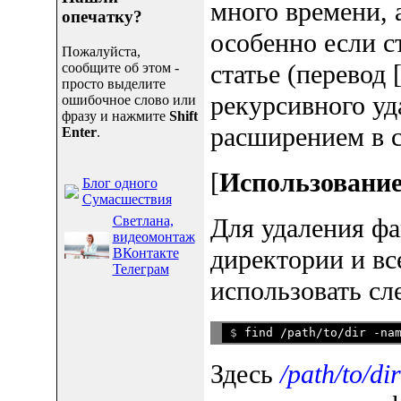
много времени, 
опечатку?
особенно если с
Пожалуйста,
статье (перевод 
сообщите об этом -
просто выделите
рекурсивного уд
ошибочное слово или
фразу и нажмите
Shift
расширением в с
Enter
.
[
Использование
Блог одного
Сумасшествия
Светлана,
Для удаления ф
видеомонтаж
директории и вс
ВКонтакте
Телеграм
использовать с
$ 
Здесь
/path/to/dir