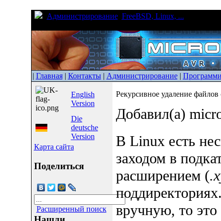
Администрирование
FreeBSD, Linux, ...
Рекурсивн
расширением имени
|
Главная
|
Контакты
|
Администрирование
|
Программи
Рекурсивное удаление файлов
English
Version
Добавил(а) micr
Die
deutsche
Version
В Linux есть не
Карта сайта
заходом в подка
Поделиться
расширением (
.x
поддиректориях.
вручную, то это
Расширенный поиск
Нашли