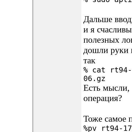
Дальше ввод
и я счасливы
полезных лог
дошли руки 
так
% cat rt94-
06.gz
Есть мысли, 
операция?
Тоже самое 
%pv rt94-17