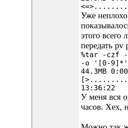
<=>........
Уже неплохо
показывалос
этого всего
передать pv 
%tar -czf -
-o '[0-9]*'
44.3MB 0:00
[>.........
13:36:22
У меня вся 
часов. Хех, 
Можно так ж