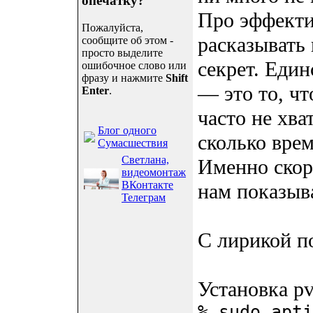
опечатку?
Про эффекти
Пожалуйста,
расказывать 
сообщите об этом -
просто выделите
секрет. Един
ошибочное слово или
фразу и нажмите
Shift
— это то, чт
Enter
.
часто не хва
Блог одного
сколько вре
Сумасшествия
Светлана,
Именно cкор
видеомонтаж
ВКонтакте
нам показыва
Телеграм
С лирикой п
Установка pv
% sudo apti