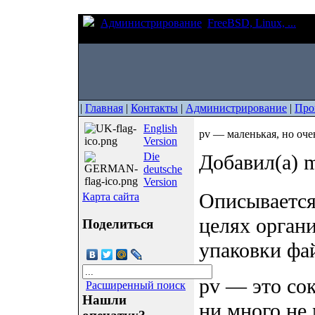
Администрирование
FreeBSD, Linux, ...
pv 
утилита
|
Главная
|
Контакты
|
Администрирование
|
Про
English
pv — маленькая, но оче
Version
Die
Добавил(а) m
deutsche
Version
Описывается
Карта сайта
целях органи
Поделиться
упаковки фа
pv — это сок
Расширенный поиск
Нашли
ни много не