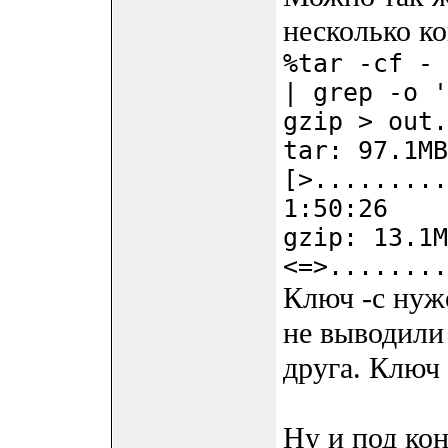
несколько ко
%tar -cf - 
| grep -o '
gzip > out.
tar: 97.1MB
[>.........
1:50:26
gzip: 13.1M
<=>........
Ключ -c нуж
не выводили
друга. Ключ 
Ну и под ко