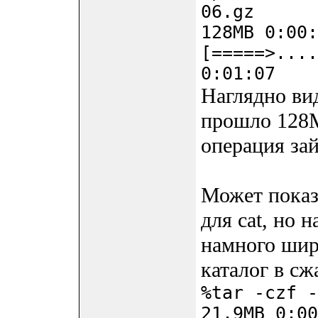
06.gz
128MB 0:00:
[=====>....
0:01:07
Наглядно вид
прошло 128М
операция зай
Может показа
для cat, но 
намного шир
каталог в сж
%tar -czf -
21.9MB 0:00