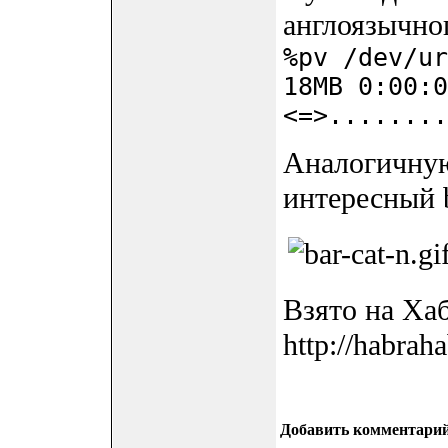
англоязычно
%pv /dev/ur
18MB 0:00:0
<=>........
Аналогичную
интересный 
Взято на Хаб
http://habrah
Добавить комментари