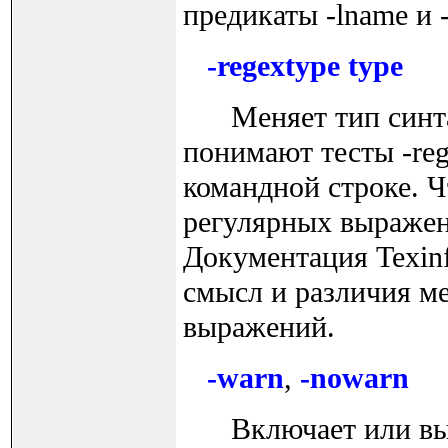
предикаты -lname и -
-regextype type
Меняет тип синтак
понимают тесты -reg
командной строке. Ч
регулярных выражени
Документация Texin
смысл и различия м
выражений.
-warn
,
-nowarn
Включает или вык