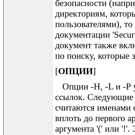
безопасности (напри
директориям, котор
пользователями), то 
документации 'Securit
документ также вкл
по поиску, которые 
[
ОПЦИИ
]
Опции -H, -L и -P 
ссылок. Следующие 
считаются именами 
вплоть до первого ар
аргумента '(' или '