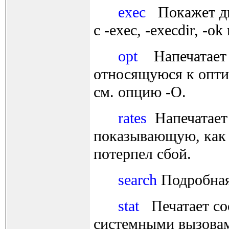
exec
Покажет ди
с -exec, -execdir, -ok 
opt
Напечатает 
относящуюся к оптим
см. опцию -O.
rates
Напечатает
показывающую, как 
потерпел сбой.
search
Подробная
stat
Печатает со
системными вызовами