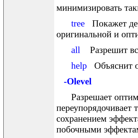
минимизировать так
tree
Покажет дере
оригинальной и опт
all
Разрешит все 
help
Объяснит о
-Olevel
Разрешает оптимиз
переупорядочивает т
сохранением эффекта
побочными эффектам