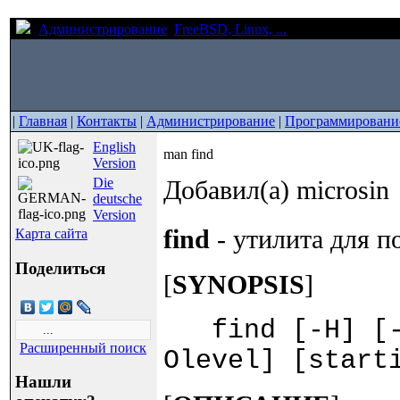
Администрирование
FreeBSD, Linux, ...
man find
|
Главная
|
Контакты
|
Администрирование
|
Программировани
English
man find
Version
Die
Добавил(а) microsin
deutsche
Version
find
- утилита для п
Карта сайта
Поделиться
[
SYNOPSIS
]
find [-H] [-L
Расширенный поиск
Olevel] [start
Нашли