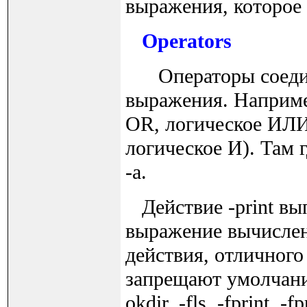
выражения, которое 
Operators
Операторы соединя
выражения. Например
OR, логическое ИЛИ)
логическое И). Там 
-a.
Действие -print вып
выражение вычислено
действия, отличного 
запрещают умолчание -
okdir, -fls, -fprint, -fp