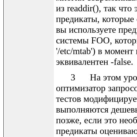
из readdir(), так чт
предикаты, которые
вы используете пред
системы FOO, которы
'/etc/mtab') в момен
эквивалентен -false.
3 На этом уровне
оптимизатор запрос
тестов модифицирует
выполняются дешевые
позже, если это нео
предикаты оцениваю