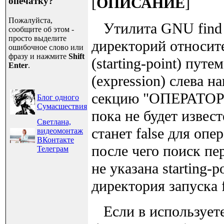
[
ОПИСАНИЕ
]
опечатку?
Пожалуйста,
Утилита GNU find о
сообщите об этом -
просто выделите
директорий относит
ошибочное слово или
фразу и нажмите
Shift
(starting-point) пу
Enter
.
(expression) слева н
секцию "ОПЕРАТОРЫ"
Блог одного
Сумасшествия
пока не будет извес
Светлана,
станет false для оп
видеомонтаж
ВКонтакте
после чего поиск п
Телеграм
не указана starting-p
директория запуска f
Если в используете