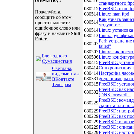
опечатку?
080516
стандартного ftp
080515
FreeBSD: man ftp
Пожалуйста,
080514
Linux: man ftpd
сообщите об этом -
Как узнать зави
080514
просто выделите
модули ис...
ошибочное слово или
080514
Linux: установка
фразу и нажмите
Shift
080513
Linux: русифика
Enter
.
Perl: устранение
080507
failed"
080507
Linux: как посмо
Блог одного
080506
Linux: конфигур
Сумасшествия
080415
FreeBSD: устано
080414
Синхронизация 
Светлана,
080414
Настройка часов
видеомонтаж
080331
grep: примеры и
ВКонтакте
080315
FreeBSD: установ
Телеграм
FreeBSD: как на
080302
(DNS forwardi...
FreeBSD: команд
080229
скрипта или пр...
080229
FreeBSD: настро
080229
FreeBSD: как пос
080229
FreeBSD: включе
080229
FreeBSD: описан
080229
FreeBSD: настро