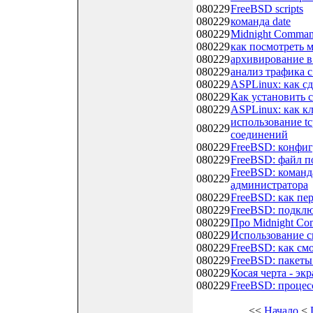
080229
FreeBSD scripts
080229
команда date
080229
Midnight Comman
080229
как посмотреть 
080229
архивирование в
080229
анализ трафика с
080229
ASPLinux: как сд
080229
Как установить с
080229
ASPLinux: как 
использование tc
080229
соединений
080229
FreeBSD: конфи
080229
FreeBSD: файл п
FreeBSD: команд
080229
администратора
080229
FreeBSD: как пер
080229
FreeBSD: подклю
080229
Про Midnight Co
080229
Использование с
080229
FreeBSD: как с
080229
FreeBSD: пакеты
080229
Косая черта - э
080229
FreeBSD: процес
<<
Начало
<