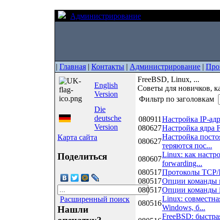
Администрирование
FreeBSD, Linux, ...
|
Главная
|
Контакты
|
Администрирование
|
Про
FreeBSD, Linux, ...
English
Советы для новичков, ка
Version
Фильтр по заголовкам
Die
Дата
Название
deutsche
080911
Настройка IP-ад
Version
080627
Настройка ядра F
Настройка постоя
Карта сайта
080627
теряются пос...
Linux: как наст
Поделиться
080607
forwarding...
080517
Протоколы TCP/
080517
Опции команды n
080517
Опции команды i
Linux: совместна
Расширенный поиск
080516
Windows, б...
Нашли
FreeBSD: быстра