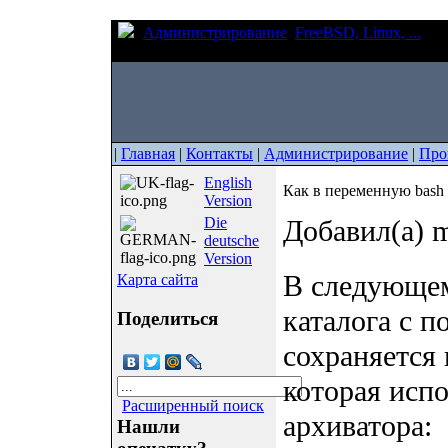
Администрирование
FreeBSD, Linux, ...
Как
выполнения команды?
|
Главная
|
Контакты
|
Администрирование
|
Про
English
Как в переменную bash
Version
Die
Добавил(а) m
deutsche
Version
В следующем
Карта сайта
каталога с 
Поделиться
сохраняется
которая испо
Расширенный поиск
архиватора:
Нашли