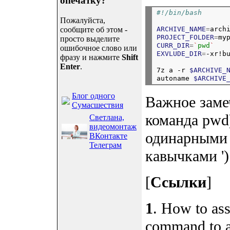
опечатку?
#!/bin/bash
Пожалуйста,
ARCHIVE_NAME
=
arch
сообщите об этом -
PROJECT_FOLDER
=
my
просто выделите
CURR_DIR
=
`
pwd
`
ошибочное слово или
EXVLUDE_DIR
=
фразу и нажмите
Shift
Enter
.
7z a -r 
$ARCHIVE_
autoname 
$ARCHIVE
Блог одного
Важное заме
Сумасшествия
команда pwd
Светлана,
видеомонтаж
одинарными 
ВКонтакте
Телеграм
кавычками ')
[
Ссылки
]
1
. How to ass
command to a 