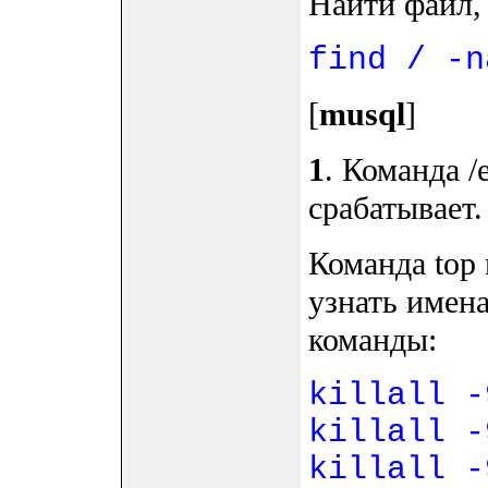
Найти файл, 
find / -n
[
musql
]
1
. Команда /e
срабатывает
Команда top 
узнать имена
команды:
killall -
killall -
killall -