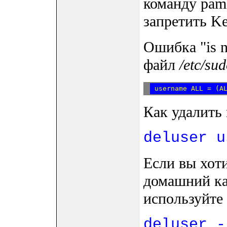
команду pam-
запретить Ker
Ошибка "is no
файл
/etc/su
Как удалить 
deluser u
Если вы хоти
домашний ка
используйте 
deluser -