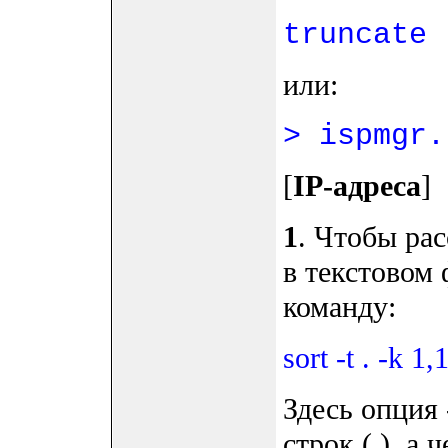
truncate 
или:
> ispmgr.
[
IP-адреса
]
1
. Чтобы рас
в текстовом
команду:
sort -t . -k 1
Здесь опция 
строк (.), а