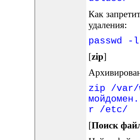
Как запретит
удаления:
passwd -l
[
zip
]
Архивирова
zip /var/
мойдомен.
r /etc/
[
Поиск файл