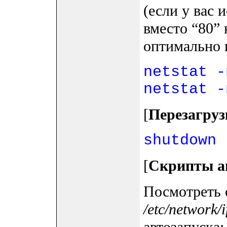
(если у вас 
вместо “80” 
оптимально и
netstat -
netstat -
[
Перезагруз
shutdown 
[
Скрипты а
Посмотреть 
/etc/network/i