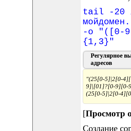
tail -20 
мойдомен.
-o "([0-9
{1,3}"
Регулярное в
адресов
"(25[0-5]|2[0-4][
9]|[01]?[0-9][0-9
(25[0-5]|2[0-4][0
[
Просмотр 
Создание сор