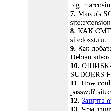
plg_marcosint
7
. Marco's S
site:extensio
8
. КАК СМ
site:losst.ru.
9
. Как добав
Debian site:r
10
. ОШИБКА
SUDOERS FILE
11
. How could
passwd? site
12
.
Защита о
13
. Чем заня