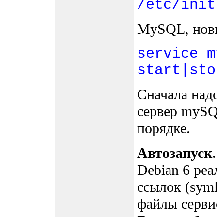
/etc/init
MySQL, новы
service m
start|sto
Сначала над
сервер mySQ
порядке.
Автозапуск
Debian 6 реа
ссылок (sym
файлы серви