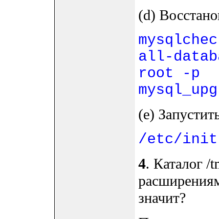
(d) Восстано
mysqlchec
all-datab
root -p
mysql_upg
(e) Запустит
/etc/init
4
. Каталог /
расширениям
значит?