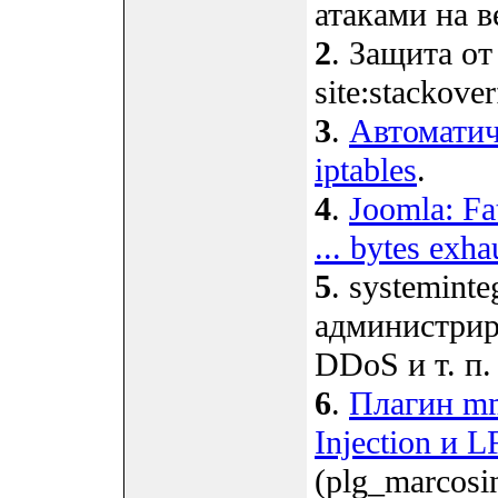
атаками на ве
2
. Защита о
site:stackove
3
.
Автоматич
iptables
.
4
.
Joomla: Fa
... bytes exha
5
. systemint
администрир
DDoS и т. п.
6
.
Плагин mm
Injection и L
(plg_marcosin