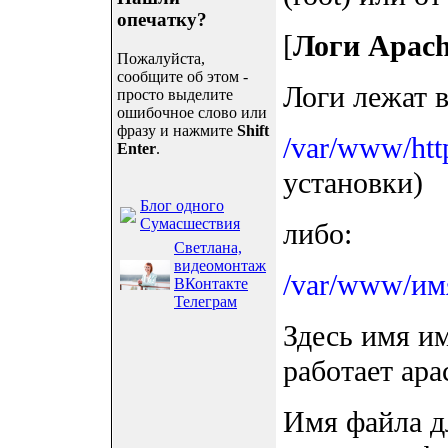
опечатку?
[
Логи Apac
Пожалуйста,
сообщите об этом -
Логи лежат 
просто выделите
ошибочное слово или
фразу и нажмите
Shift
/var/www/htt
Enter
.
установки)
Блог одного
Сумасшествия
либо:
Светлана,
видеомонтаж
/var/www/имя
ВКонтакте
Телеграм
Здесь имя и
работает apa
Имя файла д