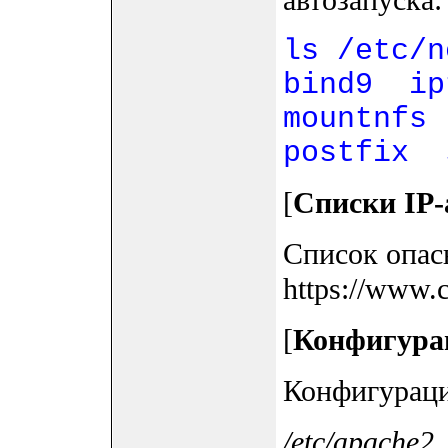
автозапуска:
ls /etc/n
bind9 i
mountnfs
postfix 
[
Списки IP-
Список опас
https://www.c
[
Конфигурац
Конфигураци
/etc/apache2