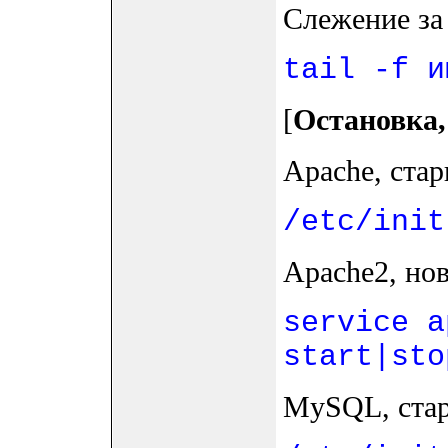
Слежение за
tail -f и
[
Остановка,
Apache, стар
/etc/init
Apache2, но
service a
start|sto
MySQL, стар