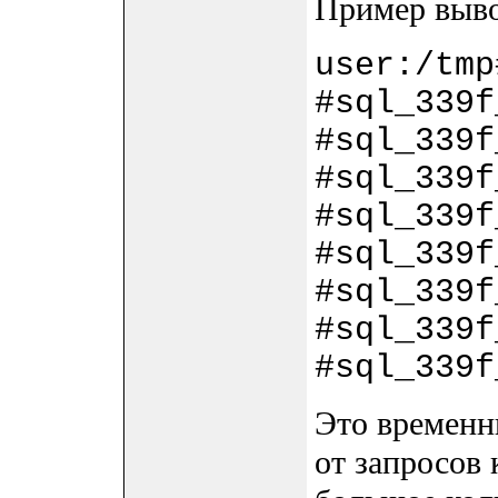
Пример выво
user:/tmp
#sql_339
#sql_339
#sql_339
#sql_339
#sql_339
#sql_339
#sql_339
#sql_339
Это временн
от запросов