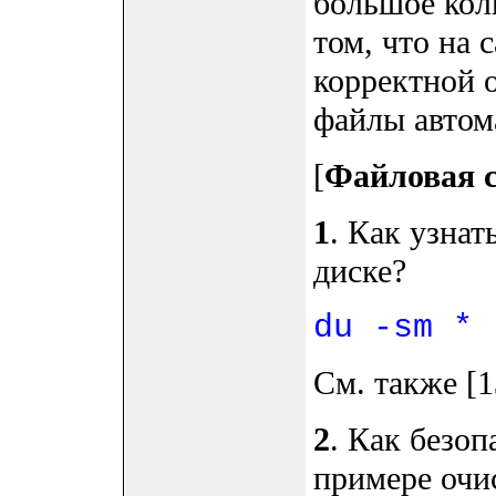
большое кол
том, что на 
корректной 
файлы автом
[
Файловая 
1
. Как узнат
диске?
du -sm * 
См. также [1
2
. Как безоп
примере очи