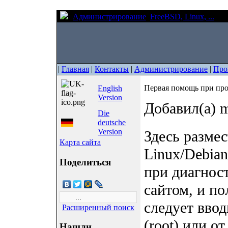
Администрирование
FreeBSD, Linux, ...
Пе
|
Главная
|
Контакты
|
Администрирование
|
Про
Первая помощь при про
English
Version
Добавил(а) m
Die
deutsche
Version
Здесь разме
Карта сайта
Linux/Debian
Поделиться
при диагнос
сайтом, и п
следует вво
Расширенный поиск
(root) или от
Нашли