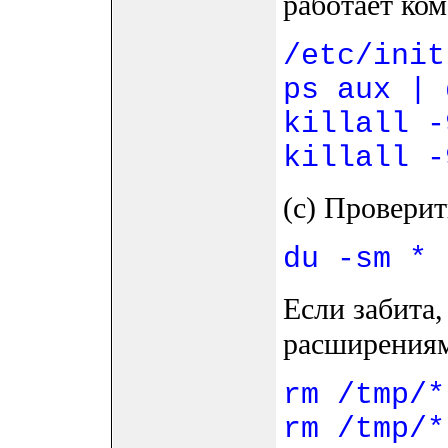
работает ком
/etc/init
ps aux | 
killall -
killall -
(c) Проверит
du -sm * 
Если забита,
расширения
rm /tmp/*
rm /tmp/*