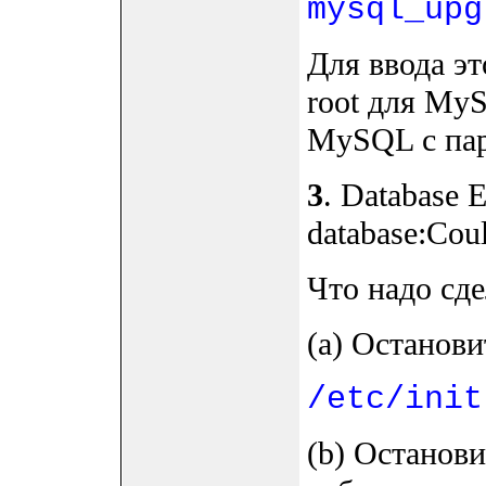
mysql_upg
Для ввода э
root для MyS
MySQL с пар
3
. Database E
database:Cou
Что надо сде
(a) Останови
/etc/init
(b) Останови