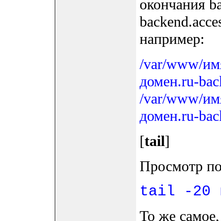
окончания ba
backend.acce
например:
/var/www/имя
домен.ru-bac
/var/www/имя
домен.ru-bac
[
tail
]
Просмотр по
tail -20 
То же самое,