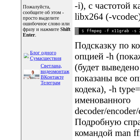
-i), с частотой 
Пожалуйста,
сообщите об этом -
libx264 (-vcodec
просто выделите
ошибочное слово или
фразу и нажмите
Shift
$ 
Enter
.
Подсказку по к
Блог одного
опцией -h (пока
Сумасшествия
(будет выведено 
Светлана,
видеомонтаж
показаны все о
ВКонтакте
Телеграм
кодека), -h type
именованного
decoder/encoder/
Подробную спра
командой man f