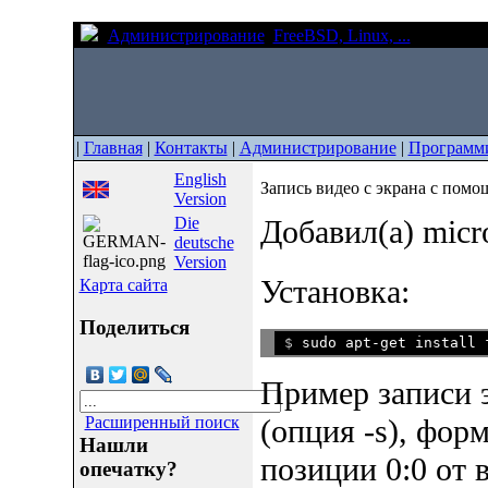
Администрирование
FreeBSD, Linux, ...
Запись в
|
Главная
|
Контакты
|
Администрирование
|
Программ
English
Запись видео с экрана с помо
Version
Die
Добавил(а) micr
deutsche
Version
Установка:
Карта сайта
Поделиться
$ 
Пример записи 
(опция -s), форм
Расширенный поиск
Нашли
позиции 0:0 от 
опечатку?