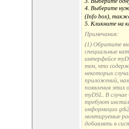
3. Выберите одн
4. Выберите нуж
(Info box), так
5. Кликните на 
Примечания:
(1) Обратите вн
специальные кат
интерфейсе myDS
тем, что содерж
некоторых случа
приложений, нах
появления этих 
myDSL. В случае
требуют инсталл
информации gtk2*
монтируемые ра
добавлять в сист