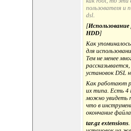
как root, то эти
пользователя и 
dsl.
[
Использование
HDD
]
Как упоминалось
для использован
Тем не менее мн
рассказывается,
установок DSL н
Как работают р
их типа. Есть 4 т
можно увидеть п
что в инструмен
окончание файла
tar.gz extensions
установок на ж