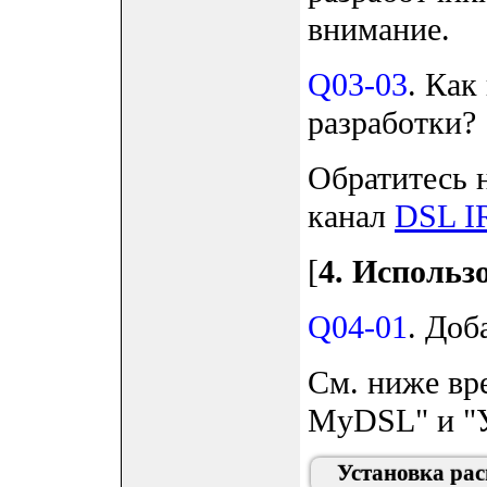
внимание.
Q03-03
. Как
разработки?
Обратитесь н
канал
DSL I
[
4. Использ
Q04-01
. Доб
См. ниже вр
MyDSL" и "
Установка р