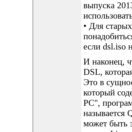
выпуска 2013
использовать
• Для стары
понадобиться
если dsl.iso 
И наконец, ч
DSL, котора
Это в сущност
который соде
PC", програ
называется
может быть 