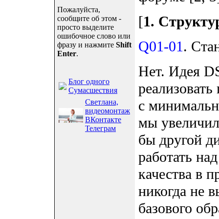
Пожалуйста,
[
1. Структу
сообщите об этом -
просто выделите
ошибочное слово или
Q01-01
. Ста
фразу и нажмите
Shift
Enter
.
Нет. Идея D
Блог одного
реализовать
Сумасшествия
с минимальн
Светлана,
видеомонтаж
мы увеличил
ВКонтакте
Телеграм
бы другой д
работать на
качества в п
никогда не в
базового обр