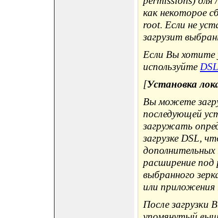
permissions) для
как некоторое с
root. Если не у
загрузит выбран
Если Вы хотите 
используйте
DSL 
[
Установка лок
Вы можете загру
последующей уст
загружать опре
загрузке DSL, ч
дополнительных
расширение под 
выбранного зерка
или приложения 
После загрузки 
упомянутый выш