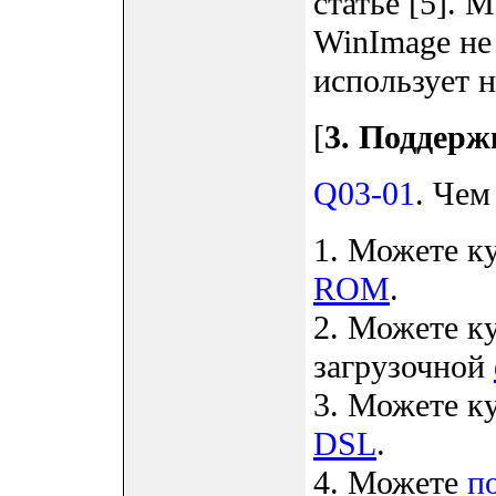
статье [5]. 
WinImage не
использует 
[
3. Поддерж
Q03-01
. Чем
1. Можете к
ROM
.
2. Можете к
загрузочной
3. Можете к
DSL
.
4. Можете
п