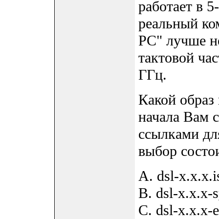
работает в 
реальный ко
PC" лучше н
тактовой ча
ГГц.
Какой образ 
начала Вам с
ссылками для
выбор состои
A. dsl-x.x.x.i
B. dsl-x.x.x-
C. dsl-x.x.x