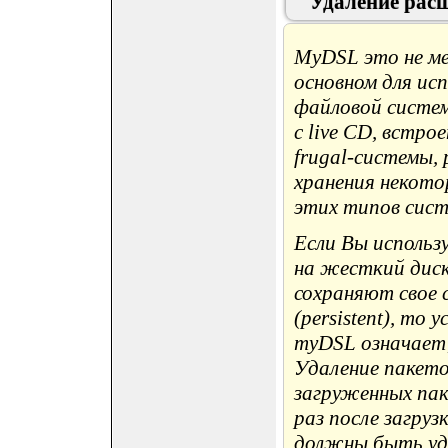
Удаление ра
MyDSL это не ме
основном для ис
файловой систем
с live CD, встро
frugal-системы,
хранения некото
этих типов сист
Если Вы исполь
на жесткий диск
сохраняют свое 
(persistent), т
myDSL означает,
Удаление пакетов
загруженных пак
раз после загрузк
должны быть уда