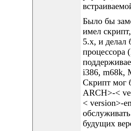
встраиваемо
Было бы зам
имел скрипт,
5.x, и делал
процессора (
поддерживае
i386, m68k, M
Скрипт мог 
ARCH>-< vers
< version>-e
обслуживать
будущих вер