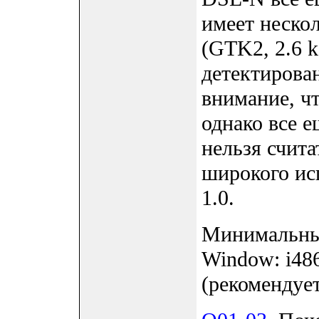
имеет неско
(GTK2, 2.6 k
детектирова
внимание, ч
однако все е
нельзя счита
широкого ис
1.0.
Минимальные
Window: i48
(рекомендует