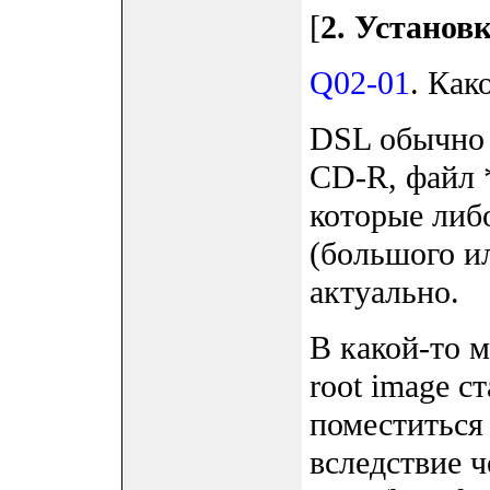
[
2. Установ
Q02-01
. Как
DSL обычно 
CD-R, файл *
которые либ
(большого ил
актуально.
В какой-то м
root image 
поместиться 
вследствие 