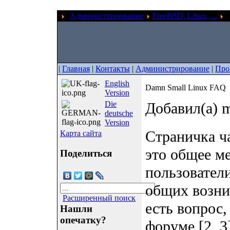
Администрирование
FreeBSD, Linux, ...
D
|
Главная
|
Контакты
|
Администрирование
|
Про
English
Damn Small Linux FAQ
Version
Die
Добавил(а) m
deutsche
Version
Страничка ч
Карта сайта
это общее ме
Поделиться
пользовател
общих возни
Расширенный поиск
есть вопрос,
Нашли
опечатку?
форуме [2, 3