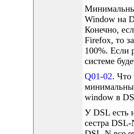
Минимальные
Window на D
Конечно, есл
Firefox, то 
100%. Если р
системе буде
Q01-02
. Что
минимальные
window в D
У DSL есть 
сестра DSL-N
DSL-N все е