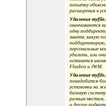
попытку объясни
расширения в ус
Удаление myfile.
оканчиваются на 
одну поддиректо
знаете, какую п
поддиректорию,
персональные к
удалить, или он
останется иконк
Fluxbox и JWM.
Удаление myfile.
понадобится бол
установки на же
базовую систему
разным местам, та
и другие подкат