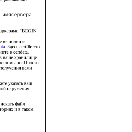
 имясервера -
 маркерами "BEGIN
те выполнить
ata
. Здесь certfile это
те в certdata.
о в ваше хранилище
ло описано. Просто
 получения вами
жете указать ваш
ной окружения
т искать файл
кториях и в таком