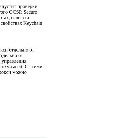
запустит проверки
того OCSP. Secure
тах, если эти
 свойствах Keychain
окси отдельно от
тдельно от
ля управления
roxy-cacert. С этими
прокси можно