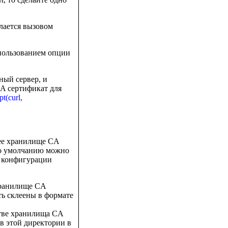
делается вызовом
спользованием опции
ный сервер, и
CA сертификат для
pt(curl,
щее хранилище CA
по умолчанию можно
 конфигурации
хранилище CA
ь склеены в формате
стве хранилища CA
в этой директории в