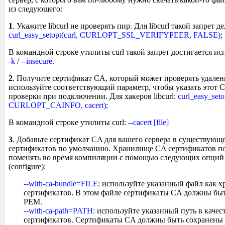
из следующего:
1
. Укажите libcurl не проверять пир. Для libcurl такой запрет 
curl_easy_setopt(curl, CURLOPT_SSL_VERIFYPEER, FALSE)
;
В командной строке утилиты curl такой запрет достигается и
-k
/
--insecure
.
2
. Получите сертификат CA, который может проверять удален
используйте соответствующий параметр, чтобы указать этот 
проверки при подключении. Для хакеров libcurl:
curl_easy_seto
CURLOPT_CAINFO, cacert);
В командной строке утилиты curl:
--cacert [file]
3
. Добавьте сертификат CA для вашего сервера в существую
сертификатов по умолчанию. Хранилище CA сертификатов 
поменять во время компиляции с помощью следующих опций
(configure):
--with-ca-bundle=FILE
: используйте указанный файл как 
сертификатов. В этом файле сертификаты CA должны быт
PEM.
--with-ca-path=PATH
: используйте указанный путь в каче
сертификатов. Сертификаты CA должны быть сохранены 