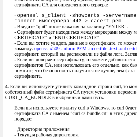
сертификата CA для определенного сервера:
-
openssl s_client -showcerts -servername
connect имясервера:443 > cacert.pem
- Введите "quit" после нажатия на клавишу "ENTER".
- Сертификат будет находиться между маркерами между
CERTIFICATE" и "END CERTIFICATE".
- Если вы хотите увидеть данные в сертификате, то може
команду:
openssl x509 -inform PEM -in certfile -text -out certd
сертификат, который вы распаковали из файла лога. Загляни
- Если вы доверяете сертификату, то можете добавить ег
сертификатов CA, или использовать его отдельно, как бы
помните, что безопасность получится не лучше, чем факт
сертификата.
4
. Если вы используете утилиту командной строки curl, то мо
собственный файл сертификата CA путем установки перемен
CURL_CA_BUNDLE в выбранный вами путь.
Если вы используете утилиту curl в Windows, то curl буде
сертификата CA с именем "curl-ca-bundle.crt" в этих дире
порядке:
- Директория приложения.
- Текущая рабочая директория.