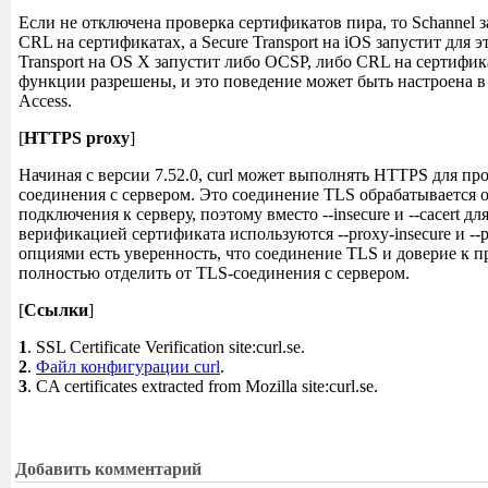
Если не отключена проверка сертификатов пира, то Schannel 
CRL на сертификатах, а Secure Transport на iOS запустит для э
Transport на OS X запустит либо OCSP, либо CRL на сертифика
функции разрешены, и это поведение может быть настроена в
Access.
[
HTTPS proxy
]
Начиная с версии 7.52.0, curl может выполнять HTTPS для пр
соединения с сервером. Это соединение TLS обрабатывается о
подключения к серверу, поэтому вместо --insecure и --cacert д
верификацией сертификата используются --proxy-insecure и --p
опциями есть уверенность, что соединение TLS и доверие к 
полностью отделить от TLS-соединения с сервером.
[
Ссылки
]
1
. SSL Certificate Verification site:curl.se.
2
.
Файл конфигурации curl
.
3
. CA certificates extracted from Mozilla site:curl.se.
Добавить комментарий