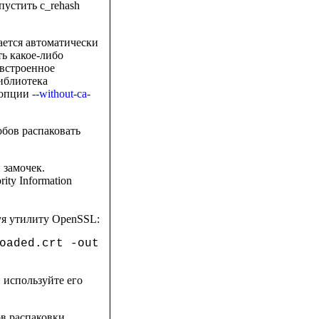
устить c_rehash
тается автоматически
ь какое-либо
 встроенное
иблиотека
 опции
--without-ca-
собов распаковать
 замочек.
rity Information
зуя утилиту OpenSSL:
oaded.crt -out
 используйте его
ов распаковки