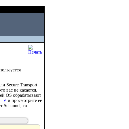
Fri, August 07 2026
спользуется
и Secure Transport
о вас не касается.
шей OS обрабатывают
l -V
и просмотрите её
т Schannel, то