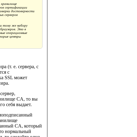
 хранилище
тров сертификации
 проверки достоверности
ых серверов
и тому же набору
браузеров. Это в
нные операционные
оторые центры
 (т. е. сервера, с
тся с
ка SSL может
пира.
сервер,
нилище CA, то вы
го себя выдает.
самоподписанный
хранилище
исанный CA, который
это нормальный
л, то сделайте одно