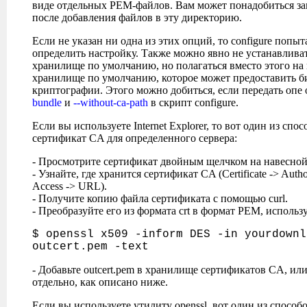
виде отдельных PEM-файлов. Вам может понадобиться зап
после добавления файлов в эту директорию.
Если не указан ни одна из этих опций, то configure попы
определить настройку. Также можно явно не устанавливат
хранилище по умолчанию, но полагаться вместо этого на
хранилище по умолчанию, которое может предоставить б
криптографии. Этого можно добиться, если передать опе
bundle
и
--without-ca-path
в скрипт configure.
Если вы используете Internet Explorer, то вот один из спо
сертификат CA для определенного сервера:
- Просмотрите сертификат двойным щелчком на навесной
- Узнайте, где хранится сертификат CA (Certificate -> Autho
Access -> URL).
- Получите копию файла сертификата с помощью curl.
- Преобразуйте его из формата crt в формат PEM, исполь
$ openssl x509 -inform DES -in yourdownl
outcert.pem -text
- Добавьте outcert.pem в хранилище сертификатов CA, или
отдельно, как описано ниже.
Если вы используете утилиту openssl, вот один из способ