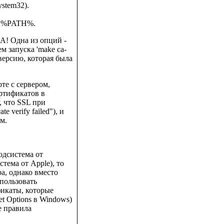
stem32).
ия %PATH%.
A! Одна из опций -
м запуска 'make ca-
 версию, которая была
те с сервером,
ртификатов в
, что SSL при
e verify failed"), и
м.
подсистема от
стема от Apple), то
а, однако вместо
спользовать
фикаты, которые
t Options в Windows)
е правила