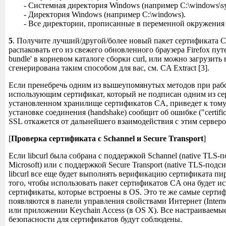
- Системная директория Windows (например C:\windows\sy
- Директория Windows (например C:\windows).
- Все директории, прописанные в переменной окружен
5
. Получите лучший/другой/более новый пакет сертификата C
распаковать его из свежего обновленного браузера Firefox путе
bundle' в корневом каталоге сборки curl, или можно загрузить
сгенерирована таким способом для вас, см. CA Extract [3].
Если пренебречь одним из вышеупомянутых методов при рабо
использующим сертификат, который не подписан одним из се
установленном хранилище сертификатов CA, приведет к тому
установке соединения (handshake) сообщит об ошибке ("certificat
SSL откажется от дальнейшего взаимодействия с этим серверо
[
Проверка сертификата с Schannel и Secure Transport
]
Если libcurl была собрана с поддержкой Schannel (native TLS-
Microsoft) или с поддержкой Secure Transport (native TLS-подси
libcurl все еще будет выполнять верификацию сертификата пир
того, чтобы использовать пакет сертификатов CA она будет и
сертификаты, которые встроены в OS. Это те же самые серти
появляются в панели управления свойствами Интернет (Interne
или приложении Keychain Access (в OS X). Все настраиваемы
безопасности для сертификатов будут соблюдены.