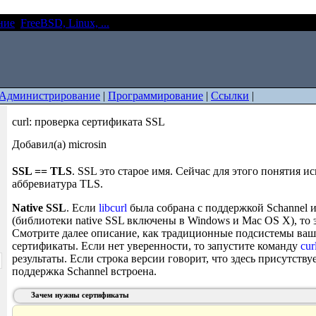
ние
FreeBSD, Linux, ...
curl: проверка сертификата SSL
Администрирование
|
Программирование
|
Ссылки
|
curl: проверка сертификата SSL
Добавил(а) microsin
SSL == TLS
. SSL это старое имя. Сейчас для этого понятия и
аббревиатура TLS.
Native SSL
. Если
libcurl
была собрана с поддержкой Schannel ил
(библиотеки native SSL включены в Windows и Mac OS X), то эт
Смотрите далее описание, как традиционные подсистемы ва
сертификаты. Если нет уверенности, то запустите команду
cur
результаты. Если строка версии говорит, что здесь присутствуе
поддержка Schannel встроена.
Зачем нужны сертификаты