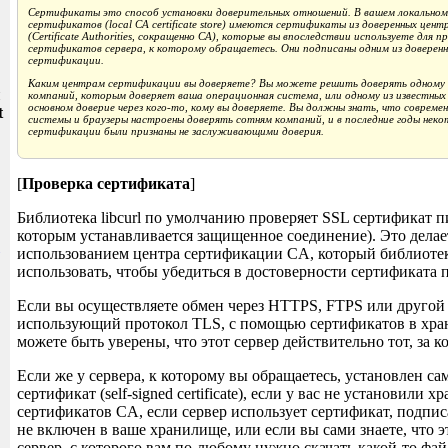
Сертификаты это способ установки доверительных отношений. В вашем локальном
сертификатов (local CA certificate store) имеются сертификаты из доверенных цен
(Certificate Authorities, сокращенно CA), которые вы впоследствии используете для
сертификатов сервера, к которому обращаетесь. Они подписаны одним из доверенн
сертификации.
Каким центрам сертификации вы доверяете? Вы можете решить доверять одному 
и
компаний, которым доверяет ваша операционная система, или одному из известных 
основном доверие через кого-то, кому вы доверяете. Вы должны знать, что совреме
t
системы и браузеры настроены доверять сотням компаний, и в последние годы нек
сертификации были признаны не заслуживающими доверия.
[
Проверка сертификата
]
Библиотека libcurl по умолчанию проверяет SSL сертификат пира
которым устанавливается защищенное соединение). Это делае
использованием центра сертификации CA, который библиоте
использовать, чтобы убедиться в достоверности сертификата 
Если вы осуществляете обмен через HTTPS, FTPS или другой 
использующий протокол TLS, с помощью сертификатов в хра
можете быть уверены, что этот сервер действительно тот, за ко
Если же у сервера, к которому вы обращаетесь, установлен 
сертификат (self-signed certificate), если у вас не установили 
сертификатов CA, если сервер использует сертификат, подп
не включен в ваше хранилище, или если вы сами знаете, что 
сервер, с которого вам по-любому нужно скачать какой-то фай