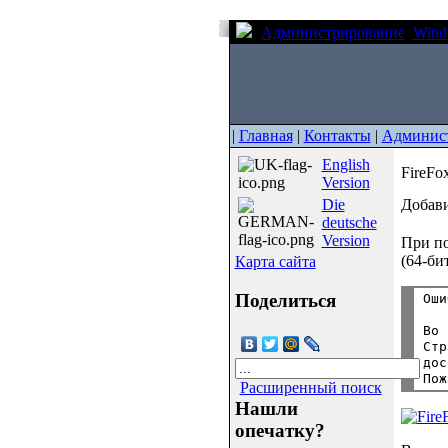
Администрирование
Wind
|
Главная
|
Контакты
|
Админис
English
FireFo
Version
Die
Добави
deutsche
Version
При по
(64-би
Карта сайта
Поделиться
Во 
Стр
дос
Расширенный поиск
Нашли
опечатку?