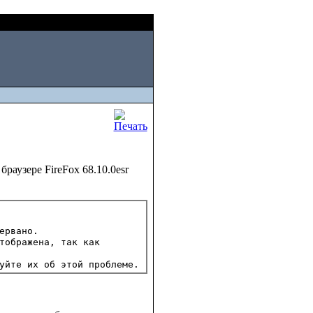
Thu, August 06 2026
я
раузере FireFox 68.10.0esr
рвано.

тображена, так как
