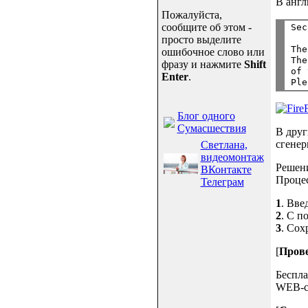
В англ
Пожалуйста,
сообщите об этом -
просто выделите
The
ошибочное слово или
The
фразу и нажмите
Shift
of 
Enter
.
Блог одного
Сумасшествия
В друг
сгенер
Светлана,
видеомонтаж
Решени
ВКонтакте
Процес
Телеграм
1
. Вве
2
. С п
3
. Сох
[
Прове
Беспла
WEB-се