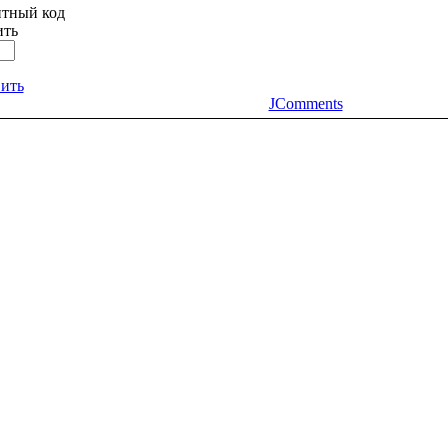
ить
ить
JComments