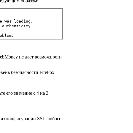
ледующим образом:
e was loading.

 authenticity

 WebMoney не дает возможности
вень безопасности FireFox.
.
те его значение с 4 на 3.
ализ конфигурации SSL любого