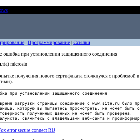
ows
FireFox: ошибка при установлении защищенного соединени
трирование
|
Программирование
|
Ссылки
|
x: ошибка при установлении защищенного соединения
л(а) microsin
пытке получения нового сертификата столкнулся с проблемой в б
тный).
время загрузки страницы соединение с www.site.ru было пре
аница, которую вы пытаетесь просмотреть, не может быть о
товерность полученных данных не может быть проверена.