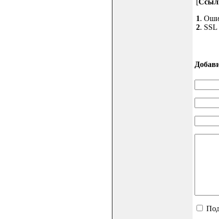
[
Ссыл
1
. Оши
2
. SSL 
Добав
Под