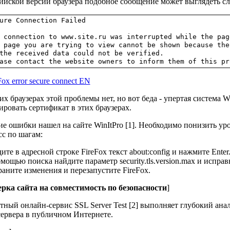
ийской версии браузера подобное сообщение может выглядеть с
 connection to www.site.ru was interrupted while the pag
 page you are trying to view cannot be shown because the
the received data could not be verified.

их браузерах этой проблемы нет, но вот беда - упертая система
ировать сертификат в этих браузерах.
е ошибки нашел на сайте WinItPro [1]. Необходимо понизить уро
с по шагам:
дите в адресной строке FireFox текст about:config и нажмите Enter
омощью поиска найдите параметр security.tls.version.max и исправь
раните изменения и перезапустите FireFox.
рка сайта на совместимость по безопасности
]
тный онлайн-сервис SSL Server Test [2] выполняет глубокий ан
рвера в публичном Интернете.