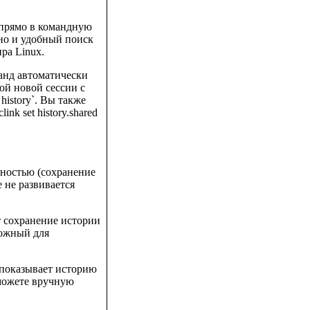
 прямо в командную
 но и удобный поиск
ра Linux.
манд автоматически
ой новой сессии с
istory`. Вы также
k set history.shared
ьностью (сохранение
е не развивается
ет сохранение истории
ложный для
` показывает историю
 можете вручную