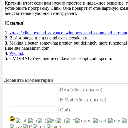
Краткий итог: если вам нужно простое и надежное решение, 
установить программу Clink. Она превратит стандартную ком
действительно удобный инструмент.
[
Ссылки
]
1
.
vn-os / clink_extend_advance_windows_cmd_command_prompt
2
. Bash-поведение для cmd.exe site:xakep.ru.
3
. Making a better, somewhat prettier, but definitely more functi
Line site:hanselman.com.
4
.
PyCmd
.
5
. CMD/BAT: Улучшение cmd.exe site:script-coding.com.
Добавить комментарий
Имя (обязательное)
E-Mail (обязательное)
Сайт