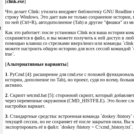
[
clink.exe
]
Что делает Clink: утилита внедряет библиотеку GNU Readline
строку Windows. Это дает вам не только сохранение истории,
по ней (Ctrl+R), автодополнение (Tab) и другие "фишки" из ми
и
t
Как это работает: после установки Clink вся ваша история ко
сохраняется в файл, и вы можете получить к ней доступ в люб
помощью клавиш со стрелками вверх/вниз или команды `clink h
можете настроить общую историю для всех сессий командой `clin
true`.
[
Альтернативные варианты
]
1
. PyCmd [4]: расширение для cmd.exe с похожей функционал
истории, дополнение по Tab), но проект, судя по всему, больш
активно.
2
. Скрипт setcmd.bat [5]: сторонний скрипт, который добавля
через переменные окружения (CMD_HISTFILE). Это более с
настройки вариант.
3
. Стандартные средства: встроенная команда `doskey /history
текущей сессии, но не сохраняет её после закрытия окна. Вы
экспортировать её в файл: `doskey /history > C:\cmd_history.txt`.