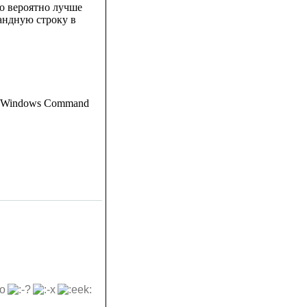
то вероятно лучше
андную строку в
.
onal Windows Command