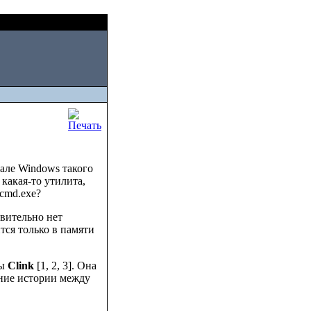
Thu, August 06 2026
нале Windows такого
и какая-то утилита,
cmd.exe?
вительно нет
ся только в памяти
ты
Clink
[1, 2, 3]. Она
ение истории между