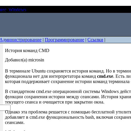
ние
Windows
История команд CMD
Администрирование
|
Программирование
|
Ссылки
|
История команд CMD
Добавил(а) microsin
В терминале Ubuntu сохраняется история команд. Но в терми
функционала нет для интерпретатора команд
cmd.exe
. Есть л
которая поддерживает сохранение истории команд терминала 
В стандартном cmd.exe операционной системы Windows дейст
функции сохранения истории между сеансами. История хранит
текущего сеанса и очищается при закрытии окна.
Однако эта проблема решается с помощью бесплатной утили
добавляет в cmd.exe функциональность bash, включая сохран
сеансами.