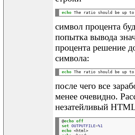
echo
 The ratio should be up to
символ процента буд
попытка вывода знач
процента решение до
символа:
echo
 The ratio should be up to
после чего все зараб
менее очевидно. Ра
незатейливый HTML
@
echo
off
set
OUTPUTFILE
=
%1
echo
 <html>                   