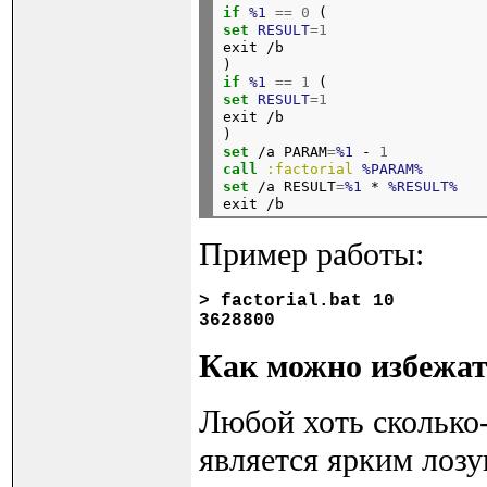
if
%1
==
0
 (
set
RESULT
=1
exit /b

)
if
%1
==
1
 (
set
RESULT
=1
exit /b

)
set
 /a PARAM
=
%1
 - 
1
call
:factorial
%PARAM%
set
 /a RESULT
=
%1
 * 
%RESULT%
Пример работы:
> factorial.bat 10

Как можно избежат
Любой хоть сколько
является ярким лоз