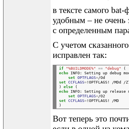
в тексте самого bat
удобным – не очень 
с определенным пар
С учетом сказанног
исправлен так:
if
"%BUILDMODE%"
==
"debug"
 (
echo
 INFO: Setting up debug mo
set
OPTFLAGS
=
/Od
set
CCFLAGS
=
!OPTFLAGS! /MDd /Z7
) 
else
 (
echo
 INFO: Setting up release 
set
OPTFLAGS
=
/O2
set
CCFLAGS
=
!OPTFLAGS! /MD

Вот теперь это почт
если в одной из ком