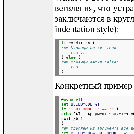
ветвления, что устр
заключаются в кругл
indentation style):
if
 condition (
rem Команды ветки ‘then’
rem ...
) 
else
 (
rem Команды ветки ‘else’
rem ...
Конкретный пример 
@
echo
off
set
BUILDMODE
=
%1
if
"%BUILDMODE%"
==
""
 (
echo
 FAIL: Аргумент является о
exit /b 
1
)
rem Удаляем из аргумента все д
set
BUILDMODE
=
%BUILDMODE:
-
=
%