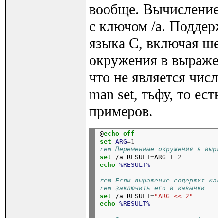
вообще. Вычисление 
с ключом /a. Подде
языка C, включая ш
окружения в выражен
что не является чис
man set, тьфу, то ес
примеров.
@
echo
off
set
ARG
=1
rem Переменные окружения в выр
set
 /a RESULT
=
ARG + 
2
echo
%RESULT%
rem Если выражение содержит ка
rem заключить его в кавычки
set
 /a RESULT
=
"ARG << 2"
echo
%RESULT%