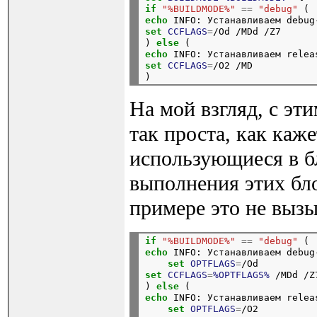
if
"%BUILDMODE%"
==
"debug"
 (
echo
 INFO: Устанавливаем debug
set
CCFLAGS
=
/Od /MDd /Z7

) 
else
 (
echo
 INFO: Устанавливаем relea
set
CCFLAGS
=
/O2 /MD

На мой взгляд, с эт
так проста, как каж
использующиеся в бл
выполнения этих бло
примере это не вызы
if
"%BUILDMODE%"
==
"debug"
 (
echo
 INFO: Устанавливаем debug
set
OPTFLAGS
=
/Od
set
CCFLAGS
=
%OPTFLAGS%
 /MDd /Z7
) 
else
 (
echo
 INFO: Устанавливаем relea
set
OPTFLAGS
=
/O2