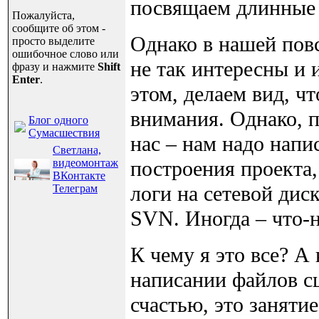
посвящаем длинные с
Пожалуйста,
сообщите об этом -
Однако в нашей пов
просто выделите
ошибочное слово или
не так интересны и
фразу и нажмите
Shift
Enter
.
этом, делаем вид, ч
внимания. Однако, п
Блог одного
Сумасшествия
нас – нам надо напи
Светлана,
видеомонтаж
построения проекта
ВКонтакте
логи на сетевой дис
Телеграм
SVN. Иногда – что-
К чему я это все? А
написании файлов с
счастью, это занят