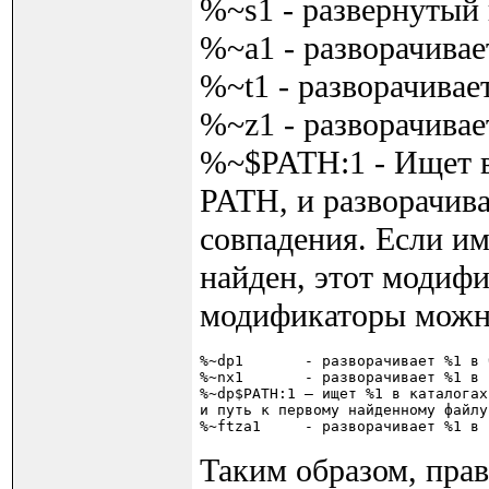
%~s1 - развернутый 
%~a1 - разворачивае
%~t1 - разворачивае
%~z1 - разворачивае
%~$PATH:1 - Ищет в
PATH, и разворачив
совпадения. Если им
найден, этот модифи
модификаторы можно
%~dp1       - разворачивает %1 в 
%~nx1       - разворачивает %1 в 
%~dp$PATH:1 – ищет %1 в каталогах
и путь к первому найденному файлу.
Таким образом, прав