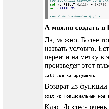
rem Шестнадцатеричная арифмети
set
 /a RESULT
=0
x
1234
 + 
0
x
6786
echo
%RESULT%
rem И многое-многое другое...
А можно создать в
Да, можно. Более то
назвать условно. Ес
перейти на метку в 
произведен этот выз
call
Возврат из функции
exit
Ключ /b здесь очень 