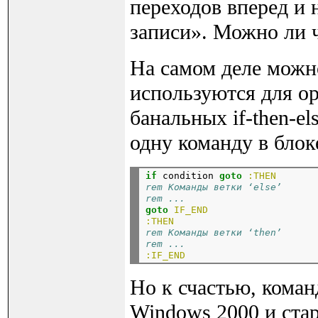
переходов вперед и 
записи». Можно ли ч
На самом деле можн
используются для ор
банальных if-then-el
одну команду в блок
if
 condition 
goto
:THEN
rem Команды ветки ‘else’
rem ...
goto
IF_END
:THEN
rem Команды ветки ‘then’
rem ...
:IF_END
Но к счастью, кома
Windows 2000 и ста