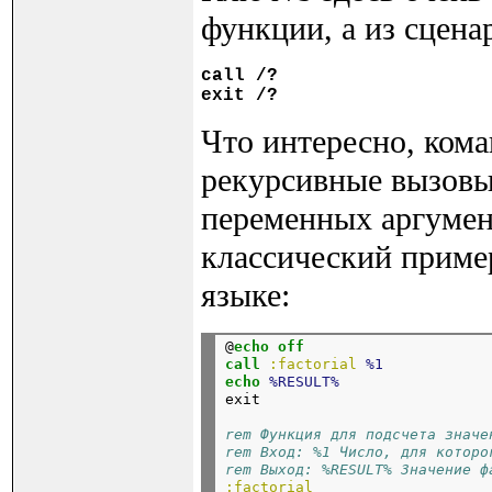
функции, а из сцена
call
 /?
exit
 /?
Что интересно, кома
рекурсивные вызовы
переменных аргумен
классический приме
языке:
@
echo
off
call
:factorial
%1
echo
%RESULT%
exit
rem Функция для подсчета значе
rem Вход:
 %1 Число, для которо
rem Выход: 
%RESULT% Значение ф
:factorial