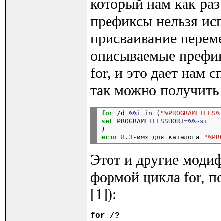
который нам как раз
префиксы нельзя ис
присваивание перем
описываемые префик
for, и это дает нам 
так можно получить 8
for
 /d 
%%i
 in (
"%PROGRAMFILES%
set
PROGRAMFILESSHORT
=
%%~si
)
echo
8
.
3
-имя для каталога 
"%PR
Этот и другие моди
формой цикла for, п
[1]):
for