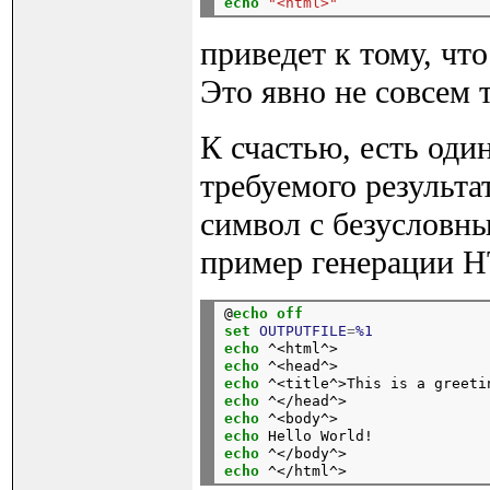
echo
"<html>"
                 
приведет к тому, чт
Это явно не совсем т
К счастью, есть од
требуемого результа
символ с безусловн
пример генерации H
@
echo
off
set
OUTPUTFILE
=
%1
echo
 ^<html^>                 
echo
 ^<head^>                 
echo
 ^<title^>This is a greeti
echo
 ^</head^>                
echo
 ^<body^>                 
echo
 Hello World!             
echo
 ^</body^>                
echo
 ^</html^>                