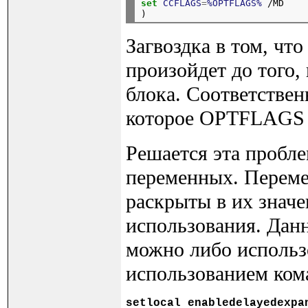
set
CCFLAGS
=
%OPTFLAGS%
 /MD

Загвоздка в том, ч
произойдет до того,
блока. Соответствен
которое OPTFLAGS и
Решается эта пробл
переменных. Переме
раскрыты в их значе
использования. Дан
можно либо использ
использованием ко
setlocal