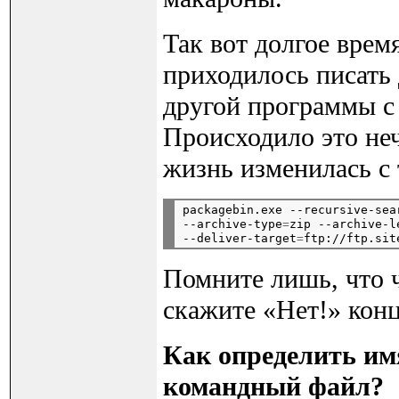
Так вот долгое врем
приходилось писать
другой программы с к
Происходило это неч
жизнь изменилась с 
packagebin.exe --recursive-sea
--archive-type
=
zip --archive-l
--deliver-target
=
Помните лишь, что 
скажите «Нет!» кон
Как определить им
командный файл?