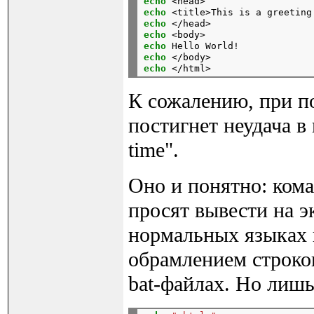
echo
 <head>                   
echo
 <title>This is a greeting
echo
 </head>                  
echo
 <body>                   
echo
 Hello World!             
echo
 </body>                  
echo
 </html>                  
К сожалению, при по
постигнет неудача в 
time".
Оно и понятно: кома
просят вывести на э
нормальных языках 
обрамлением строков
bat-файлах. Но лиш