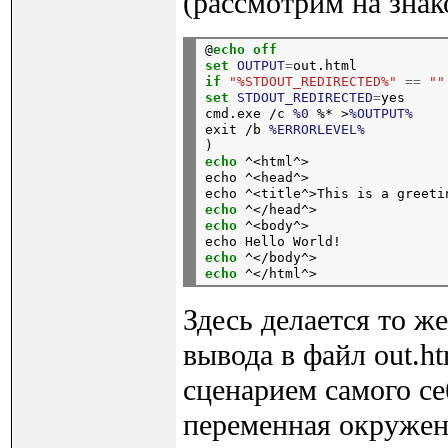
(рассмотрим на зна
@
echo
off
set
OUTPUT
=
if
"%STDOUT_REDIRECTED%"
==
""
set
STDOUT_REDIRECTED
=
yes

cmd.exe /c 
%0
 %* >
%OUTPUT%
exit /b 
%ERRORLEVEL%
echo
 ^<html^>

echo ^<head^>

echo
echo
 ^<body^>

echo
echo
Здесь делается то ж
вывода в файл out.h
сценарием самого се
переменная окруже