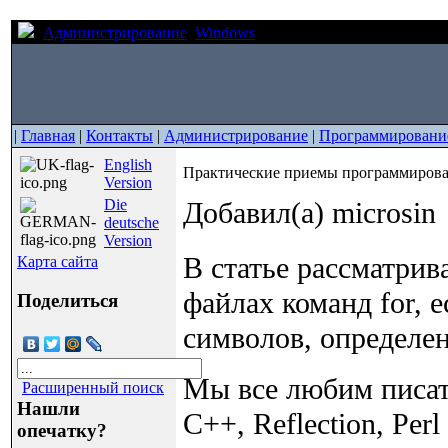
Администрирование
Windows
Практические приемы прог
|
Главная
|
Контакты
|
Администрирование
|
Программировани
English
Практические приемы программирован
Version
Die
Добавил(а) microsin
deutsche
Version
В статье рассматрив
Карта сайта
файлах команд for, 
Поделиться
символов, определен
Мы все любим писат
Расширенный поиск
Нашли
C++, Reflection, Per
опечатку?