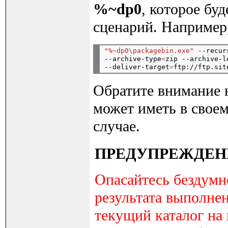
%~dp0
, которое бу
сценарий. Например
"%~dp0\packagebin.exe"
 --recur
--archive-type
=
zip --archive-l
--deliver-target
=
ftp://ftp.sit
Обратите внимание 
может иметь в своем
случае.
ПРЕДУПРЕЖДЕН
Опасайтесь бездумн
результата выполнен
текущий каталог на 