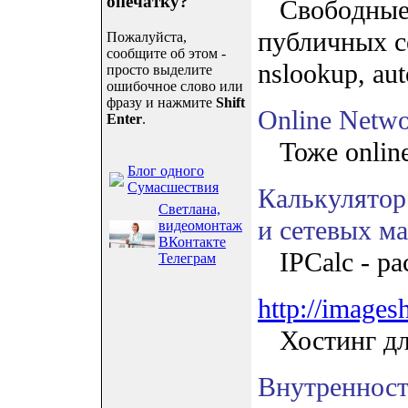
опечатку?
Cвoбoдныe o
пyбличныx ce
Пожалуйста,
сообщите об этом -
nslookup, aut
просто выделите
ошибочное слово или
фразу и нажмите
Shift
Online Networ
Enter
.
Тоже online
Блог одного
Сумасшествия
Калькулятор 
Светлана,
и сетевых мас
видеомонтаж
ВКонтакте
IPCalc - рас
Телеграм
http://images
Хостинг дл
Внутренности