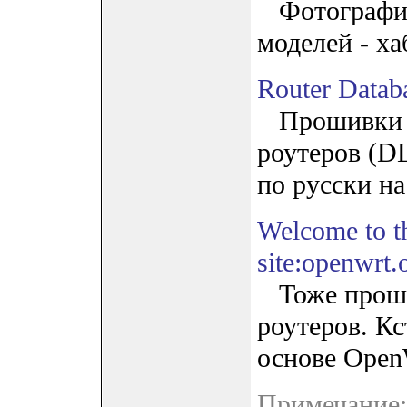
Фотографии 
моделей - ха
Router Datab
Прошивки д
роутеров (DL
по русски н
Welcome to t
site:openwrt.
Тоже проши
роутеров. К
основе Ope
Примечание: