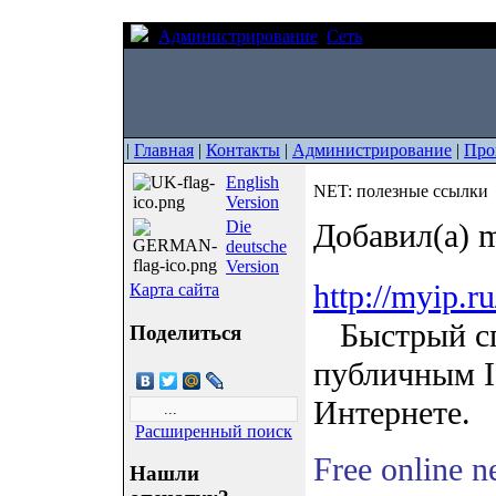
Администрирование
Сеть
NET: полезные 
|
Главная
|
Контакты
|
Администрирование
|
Про
English
NET: полезные ссылки
Version
Die
Добавил(а) m
deutsche
Version
http://myip.ru
Карта сайта
Быcтpый cпo
Поделиться
пyбличным IP
Интepнeтe.
Расширенный поиск
Free online ne
Нашли