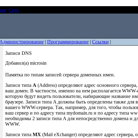
ние
Сеть
Записи DNS
Администрирование
|
Программирование
|
Ссылки
|
Записи DNS
Добавил(а) microsin
Памятка по типам записей сервера доменных имен.
Записи типа
A
(Address) определяют адрес основного сервер
ваш домен. В частности, именно на нем располагается WWW-
которую будут видеть пользователи, набирающие название им
браузере. Записи типа A должны быть определены также для 
вашего WWW-сервера. Так, например, для того, чтобы пользо
ваш сервер и по адресу типа mydomain.ru и по адресу типа ww
необходимы 2 записи типа A для непосредственно домена и д
WWW.
Записи типа
MX
(Mail eXchanger) определяют адрес сервера,