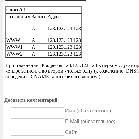
Способ 1
Псевдоним
Запись
Адрес
A
123.123.123.123
WWW
A
123.123.123.123
WWW1
A
123.123.123.123
WWW2
A
123.123.123.123
При изменении IP-адресов 123.123.123.123 в первом случае п
четыре записи, а во втором - только одну (к сожалению, DNS 
определить CNAME запись без псевдонима).
Добавить комментарий
Имя (обязательное)
E-Mail (обязательное)
Сайт