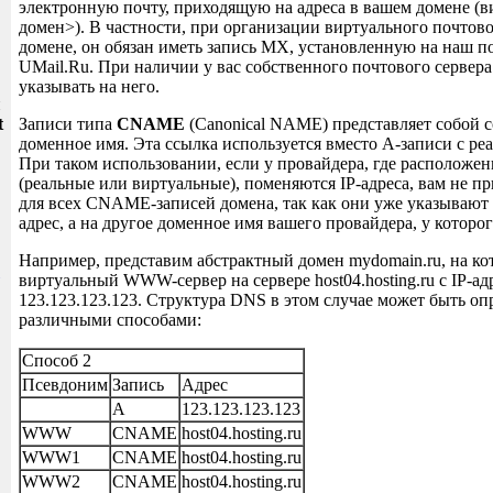
электронную почту, приходящую на адреса в вашем домене 
домен>). В частности, при организации виртуального почтово
домене, он обязан иметь запись MX, установленную на наш п
UMail.Ru. При наличии у вас собственного почтового сервер
указывать на него.
и
t
Записи типа
CNAME
(Canonical NAME) представляет собой с
доменное имя. Эта ссылка используется вместо A-записи с ре
При таком использовании, если у провайдера, где расположе
(реальные или виртуальные), поменяются IP-адреса, вам не пр
для всех CNAME-записей домена, так как они уже указывают
адрес, а на другое доменное имя вашего провайдера, у которог
Например, представим абстрактный домен mydomain.ru, на ко
виртуальный WWW-сервер на сервере host04.hosting.ru с IP-ад
123.123.123.123. Структура DNS в этом случае может быть оп
различными способами:
Способ 2
Псевдоним
Запись
Адрес
A
123.123.123.123
WWW
CNAME
host04.hosting.ru
WWW1
CNAME
host04.hosting.ru
WWW2
CNAME
host04.hosting.ru