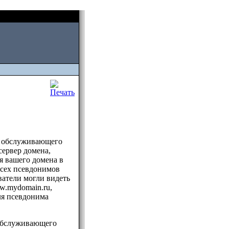
Sat, August 08 2026
а, обслуживающего
сервер домена,
я вашего домена в
всех псевдонимов
ватели могли видеть
w.mydomain.ru,
ля псевдонима
 обслуживающего