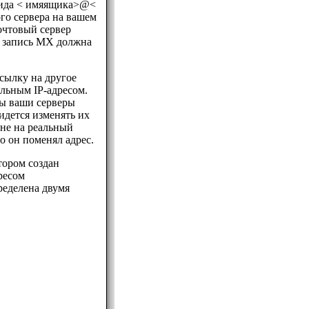
(вида < имяящика>@<
го сервера на вашем
очтовый сервер
а запись MX должна
сылку на другое
альным IP-адресом.
ны ваши серверы
идется изменять их
 не на реальный
о он поменял адрес.
тором создан
ресом
ределена двумя