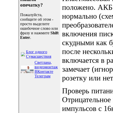
опечатку?
положено. АКБ 
нормально (схе
Пожалуйста,
сообщите об этом -
преобразовател
просто выделите
ошибочное слово или
включения писк
фразу и нажмите
Shift
Enter
.
скудными как бу
после нескольк
Блог одного
Сумасшествия
включается в ра
Светлана,
видеомонтаж
замечает (игнор
ВКонтакте
розетку или не
Телеграм
Проверь питание
Отрицательное 
импульсов с 16