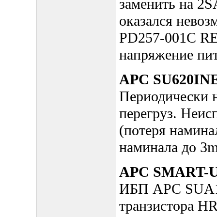
заменить на 2S
оказался невоз
PD257-001C RE
напряжение пит
APC SU620IN
Периодически н
перегруз. Неис
(потеря намина
наминала до 3m
APC SMART-U
ИБП APC SUA15
транзистора HR