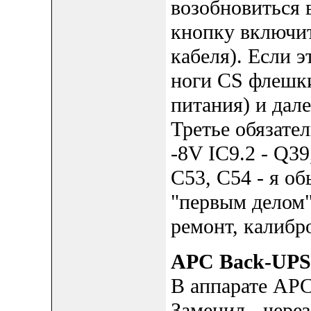
возобновиться 
кнопку включит
кабеля). Если э
ноги CS флешки
питания) и дал
Третье обязате
-8V IC9.2 - Q39
C53, C54 - я о
"первым делом"
ремонт, калибро
APC Back-UPS
В аппарате APC
Заменил - чере