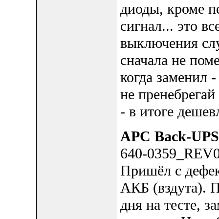
диоды, кроме п
сигнал... это в
выключения слу
сначала не поме
когда заменил -
не пренебрегай
- в итоге дешев
APC Back-UPS
640-0359_REV
Пришёл с дефек
АКБ (вздута). 
дня на тесте, 