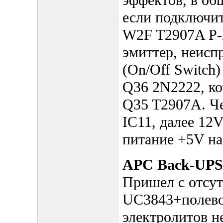
эффектов, в об
если подключит
W2F T2907A P-N
эмиттер, неис
(On/Off Switch)
Q36 2N2222, ко
Q35 T2907A. Ч
IC11, далее 12V
питание +5V на
APC Back-UPS
Пришел с отсут
UC3843+полевой
электролитов н