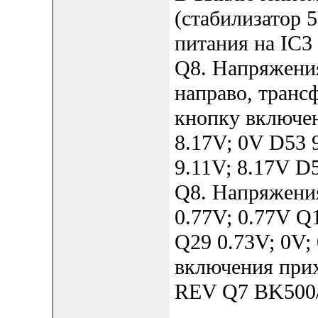
(стабилизатор 
питания на IC3
Q8. Напряжения
направо, транс
кнопку включен
8.17V; 0V D53 
9.11V; 8.17V D5
Q8. Напряжени
0.77V; 0.77V Q
Q29 0.73V; 0V;
включения прих
REV Q7 BK500/E