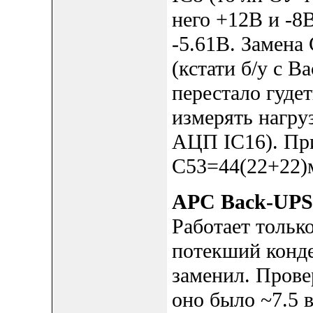
него +12В и -8В
-5.61В. Замена
(кстати б/у c B
перестало гудет
измерять нагр
АЦП IC16). Пр
С53=44(22+22)м
APC Back-UPS
Работает только
потекший конде
заменил. Прове
оно было ~7.5 