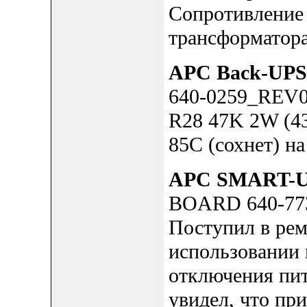
Сопротивление
трансформатора
APC Back-UPS
640-0259_REV
R28 47K 2W (43
85C (сохнет) н
APC SMART-U
BOARD 640-77
Поступил в рем
использовании
отключения пит
увидел, что пр