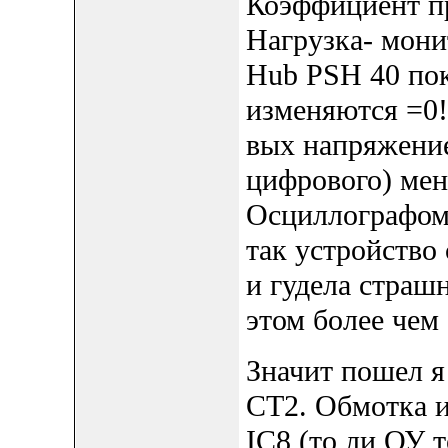
Коэффициент пр
Нагрузка- мо
Hub PSH 40 пок
изменяются =0!
вых напряжени
цифрового) мен
Осциллографом 
так устройство
и гудела страш
этом более чем 
Значит пошел я
СT2. Обмотка и
IC8 (то ли ОУ т