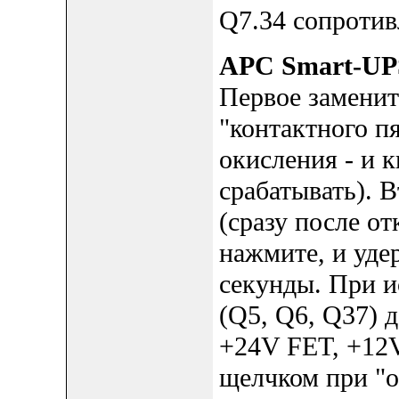
Q7.34 сопротив
APC Smart-UP
Первое заменит
"контактного п
окисления - и 
срабатывать). 
(сразу после от
нажмите, и уде
секунды. При и
(Q5, Q6, Q37) 
+24V FET, +12V
щелчком при "о