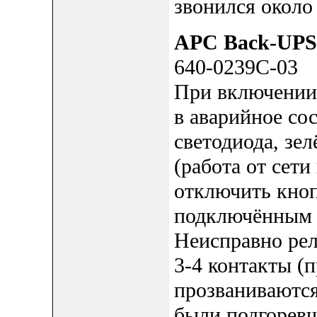
звонился около
APC Back-UPS
640-0239C-03
При включении 
в аварийное со
светодиода, зе
(работа от сет
отключить кноп
подключённым к
Неисправно ре
3-4 контакты (
прозваниваются
были подгоревш