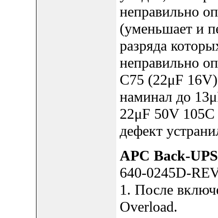
неправильно оп
(уменьшает и п
разряда которы
неправильно оп
C75 (22μF 16V)
наминал до 13μ
22μF 50V 105C 
дефект устрани
APC Back-UPS
640-0245D-RE
1. После включ
Overload.