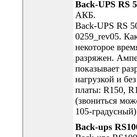
Back-UPS RS 5
АКБ.
Back-UPS RS 50
0259_rev05. Ка
некоторое врем
разряжен. Ампе
показывает раз
нагрузкой и без
платы: R150, R
(звониться мож
105-градусный).
Back-ups RS10