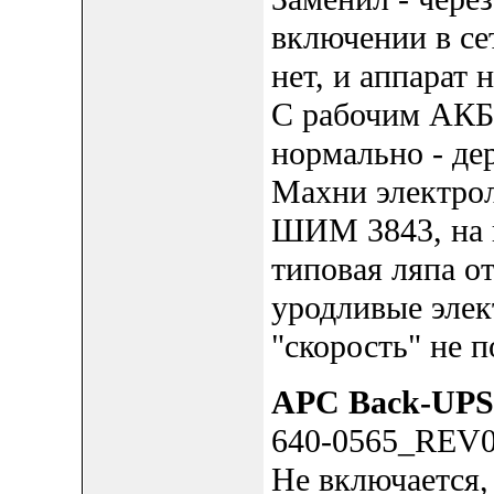
включении в се
нет, и аппарат 
С рабочим АКБ 
нормально - дер
Махни электрол
ШИМ 3843, на н
типовая ляпа о
уродливые элект
"скорость" не п
APC Back-UPS
640-0565_REV
Не включается,