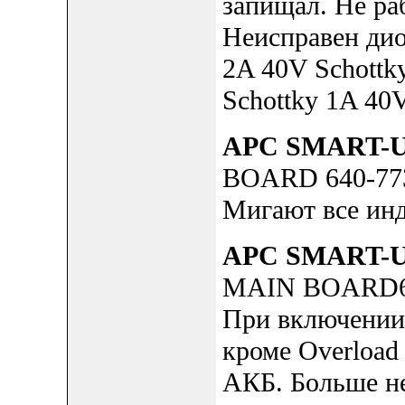
запищал. Не ра
Неисправен дио
2A 40V Schott
Schottky 1A 40V
APC SMART-UP
BOARD 640-77
Мигают все инд
APC SMART-U
MAIN BOARD6
При включении 
кроме Overload
АКБ. Больше не