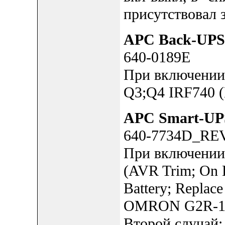
присутствовал 
APC Back-UPS
640-0189E
При включении 
Q3;Q4 IRF740 (
APC Smart-UP
640-7734D_RE
При включении 
(AVR Trim; On 
Battery; Replac
OMRON G2R-1-
Второй случай: