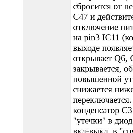
сбросится от п
С47 и действит
отключение пи
на pin3 IC11 (
выходе появляе
открывает Q6, 
закрывается, о
повышенной уте
снижается ниже
переключается.
конденсатор C3
"утечки" в дио
вкл-выкл, в "с