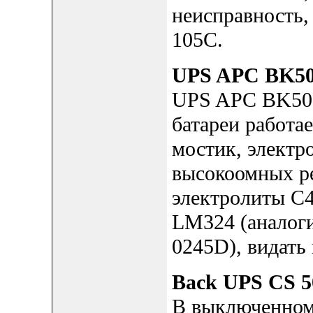
неисправность,
105C.
UPS APC BK5
UPS APC BK500
батареи работае
мостик, электр
высокоомных ре
электролиты C4
LM324 (аналоги
0245D), видать
Back UPS CS 5
В выключенном 