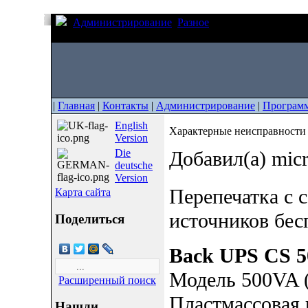
Администрирование
Разное
Характерные неисп
(ИБП или UPS)
|
Главная
|
Контакты
|
Администрирование
|
Програм
English
Характерные неисправности
Version
Die
Добавил(а) mic
deutsche
Version
Перепечатка с с
Карта сайта
источников бес
Поделиться
Back UPS CS 5
Модель 500VA 
Расширенный поиск
Пластмассовая 
Нашли