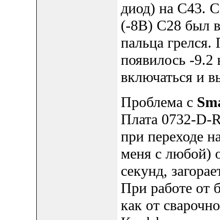
диод) на C43. 
(-8В) С28 был в
пальца грелся. 
появилось -9.2 
включаться и в
Проблема c
Sma
Плата 0732-D
при переходе н
меня с любой) 
секунд, загорае
При работе от 
как от сварочно