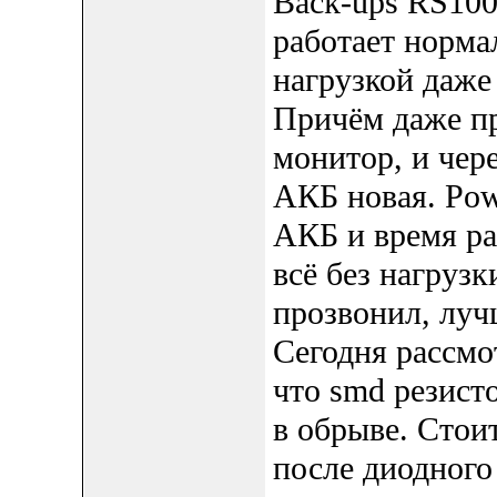
Back-ups RS100
работает нормал
нагрузкой даже 
Причём даже пр
монитор, и чере
АКБ новая. Pow
АКБ и время ра
всё без нагрузк
прозвонил, луч
Сегодня рассмо
что smd резист
в обрыве. Стои
после диодного 