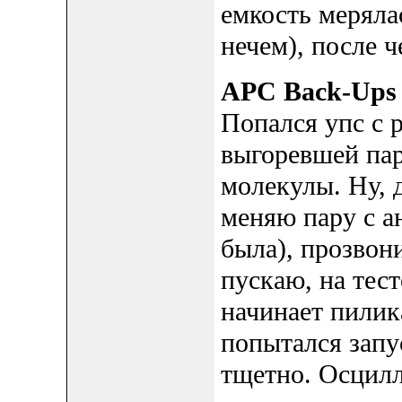
емкость меряла
нечем), после ч
APC Back-Ups
Попался упс с 
выгоревшей пар
молекулы. Ну, 
меняю пару с а
была), прозвон
пускаю, на тест
начинает пилика
попытался запу
тщетно. Осцилл