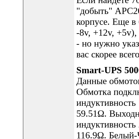
Если найдете 7
"добыть" АРС20
корпусе. Еще в
-8v, +12v, +5v)
- но нужно ука
вас скорее все
Smart-UPS 50
Данные обмоток
Обмотка подкл
индуктивность
59.51Ω. Выход
индуктивность
116.9Ω. Белый