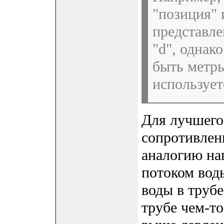
"позиция" 
представл
"d", однак
быть метры
используе
Для лучшего
сопротивлен
аналогию на
потоком вод
воды в трубе
трубе чем-т