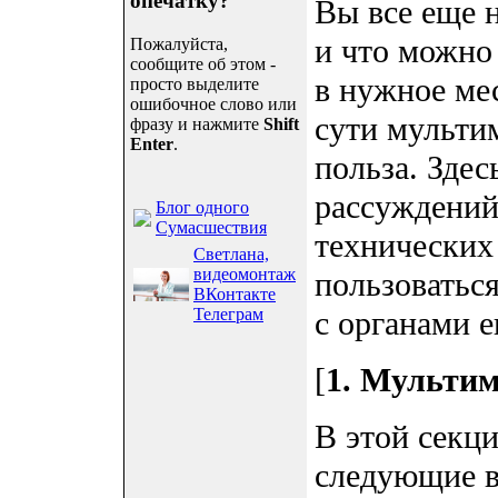
опечатку?
Вы все еще н
и что можно
Пожалуйста,
сообщите об этом -
в нужное мес
просто выделите
ошибочное слово или
сути мультим
фразу и нажмите
Shift
Enter
.
польза. Здес
рассуждений
Блог одного
Сумасшествия
технических
Светлана,
видеомонтаж
пользоватьс
ВКонтакте
Телеграм
с органами е
[
1. Мультим
В этой секц
следующие в