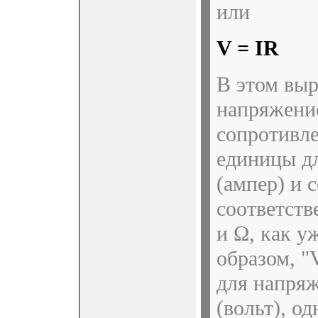
или
V = IR
В этом вы
напряжение
сопротивл
единицы дл
(ампер) и 
соответств
и Ω, как у
образом, "
для напряж
(вольт), о