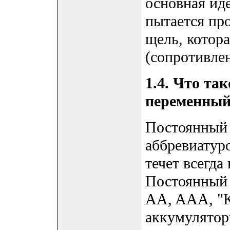
основная ид
пытается пр
щель, котор
(сопротивлен
1.4. Что та
переменный
Постоянный т
аббревиатур
течет всегда
Постоянный 
AA, AAA, "К
аккумулятор