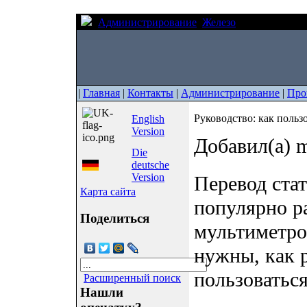
Администрирование
Железо
Руководство: 
|
Главная
|
Контакты
|
Администрирование
|
Про
Руководство: как польз
English
Version
Добавил(а) m
Die
deutsche
Version
Перевод стать
Карта сайта
популярно р
Поделиться
мультиметров
нужны, как 
пользоваться
Расширенный поиск
Нашли