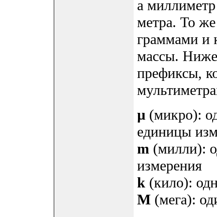
а миллиметр
метра. То ж
граммами и 
массы. Ниже
префиксы, к
мультиметра
µ
(микро): о
единицы изм
m
(милли): о
измерения
k
(кило): од
M
(мега): о