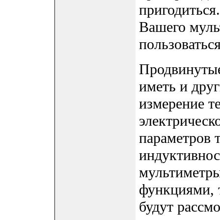
пригодиться
Вашего мульт
пользоватьс
Продвинутые
иметь и друг
измерение т
электрическо
параметров т
индуктивнос
мультиметры
функциями, т
будут рассм