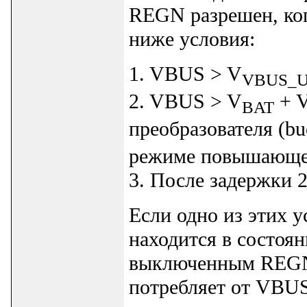
REGN разрешен, ког
ниже условия:
1. VBUS > V
VBUS_
2. VBUS > V
+ 
BAT
преобразователя (b
режиме повышающего
3. После задержки 2
Если одно из этих 
находится в состоян
выключенным REGN
потребляет от VBU