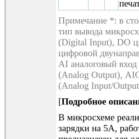
печа
Примечание *: в ст
тип вывода микросх
(Digital Input), DO 
цифровой двунаправл
AI аналоговый вход
(Analog Output), A
(Analog Input/Outpu
[
Подробное описан
В микросхеме реали
зарядки на 5A, раб
предназначен для од