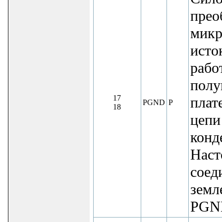
прео
микр
исто
рабо
полу
17
плат
PGND
P
18
цепи
конд
Наст
соед
земл
PGN