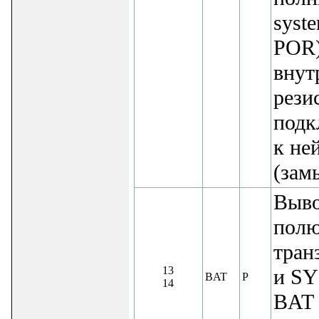
syste
POR)
внут
рези
подк
к не
(зам
Выво
полю
тран
13
и SY
BAT
P
14
BAT 