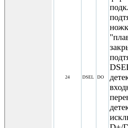
подк
подт
ножк
"пла
закр
подт
DSEL
дете
24
DSEL
DO
вход
пере
дете
искл
D+/D