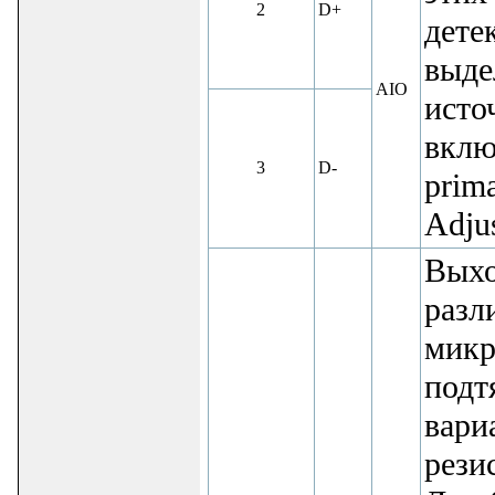
2
D+
дете
выде
AIO
исто
включ
3
D-
prima
Adjus
Выхо
разл
микр
подт
вари
рези