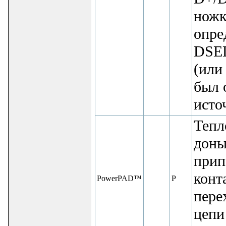
ножк
опре
DSEL
(или
был 
исто
Тепл
доны
прип
конт
PowerPAD™
P
пере
цепи