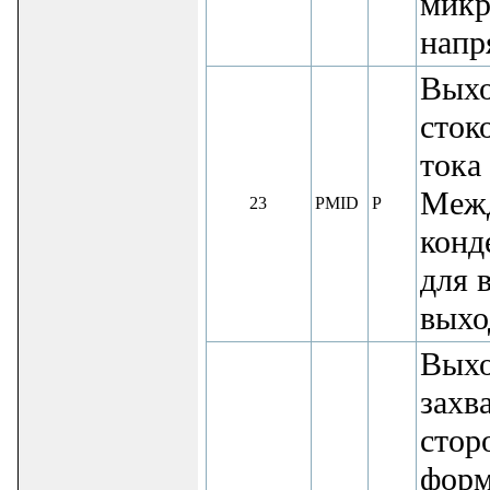
микр
напр
Выхо
сток
тока
Межд
23
PMID
P
конд
для 
выхо
Выхо
захв
стор
форм