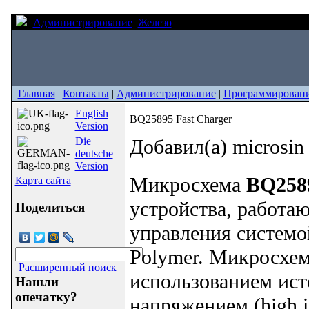
Администрирование
Железо
BQ25895 Fast Charger
|
Главная
|
Контакты
|
Администрирование
|
Программирован
English
BQ25895 Fast Charger
Version
Die
Добавил(а) microsi
deutsche
Version
Микросхема
BQ258
Карта сайта
устройства, работа
Поделиться
управления системой
Polymer. Микросхем
Расширенный поиск
использованием ист
Нашли
опечатку?
напряжением (high in