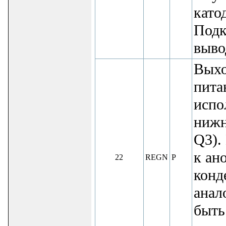
катод
Подк
выво
Выхо
пита
испо
нижн
Q3).
к ан
22
REGN
P
конд
анал
быть