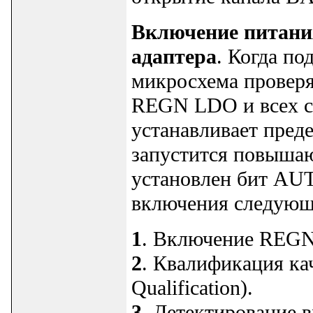
Включение питания
адаптера
. Когда по
микросхема проверя
REGN LDO и всех сх
устанавливает преде
запустится повышаю
установлен бит A
включения следующ
1
. Включение REG
2
. Квалификация кач
Qualification).
3
. Детектирование в