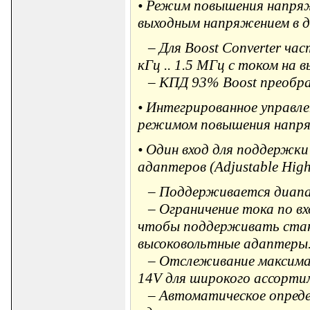
• Режим повышения напряж
выходным напряжением в диа
– Для Boost Converter ча
кГц .. 1.5 МГц с током на в
– КПД 93% Boost преобраз
• Интегрированное управл
режимом повышения напря
• Один вход для поддержк
адаптеров (Adjustable High 
– Поддерживается диапазо
– Ограничение тока по вхо
чтобы поддерживать стан
высоковольтные адаптеры
– Отслеживание максимал
14V для широкого ассорти
– Автоматическое опреде