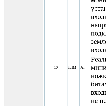
уста
вход
напр
подк
земл
вход
Реал
мини
10
ILIM
AI
ножк
бита
вход
не п