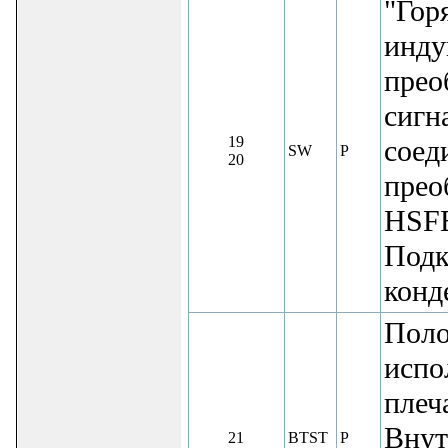
"Гор
инду
прео
сигн
19
соед
SW
P
20
прео
HSFE
Подк
конд
Поло
испо
плеч
Внут
21
BTST
P