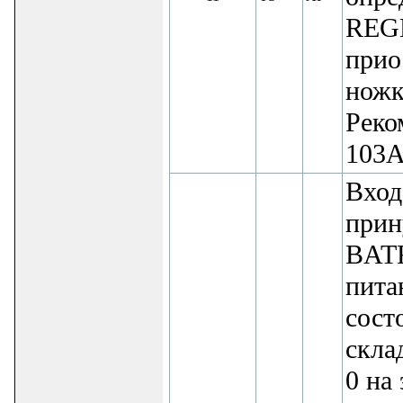
REGN
прио
ножк
Реко
103A
Вход
прин
BATF
пита
сост
скла
0 на