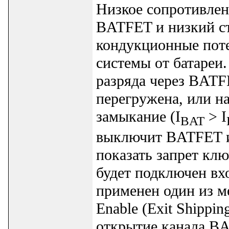
Низкое сопротивле
BATFET и низкий с
кондукционные поте
системы от батареи
разряда через BATF
перегружена, или на
замыкание (I
> I
BAT
выключит BATFET и
показать запрет клю
будет подключен вхо
применен один из м
Enable (Exit Shippi
открытие канала B