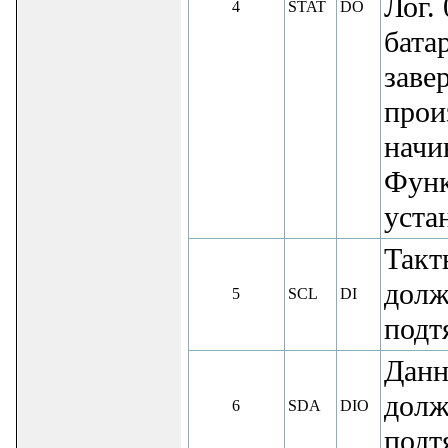
Лог.
4
STAT
DO
батар
заве
прои
начи
Функ
уста
Такт
долж
5
SCL
DI
подт
Данн
долж
6
SDA
DIO
подт