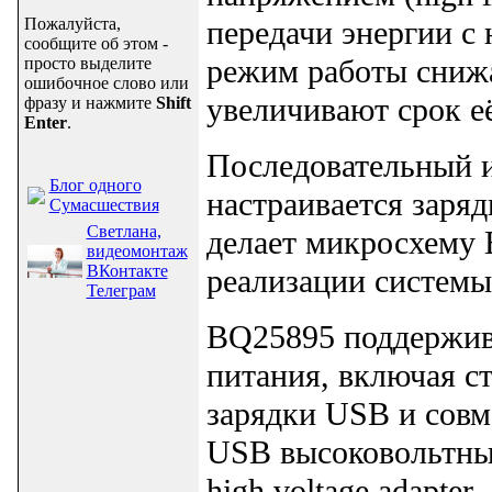
Пожалуйста,
передачи энергии с
сообщите об этом -
режим работы снижа
просто выделите
ошибочное слово или
увеличивают срок е
фразу и нажмите
Shift
Enter
.
Последовательный и
Блог одного
настраивается заря
Сумасшествия
Светлана,
делает микросхему
видеомонтаж
ВКонтакте
реализации системы
Телеграм
BQ25895 поддержив
питания, включая с
зарядки USB и совм
USB высоковольтный
high voltage adapte