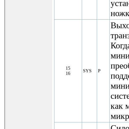
уста
ножк
Выхо
тран
Когд
мини
прео
15
SYS
P
16
подд
мини
сист
как 
микр
Сило