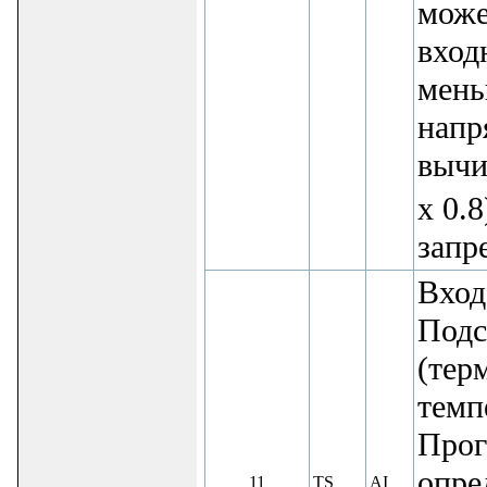
може
вход
мень
напр
вычи
x 0.
запр
Вход
Подс
(тер
темп
Прог
опре
11
TS
AI