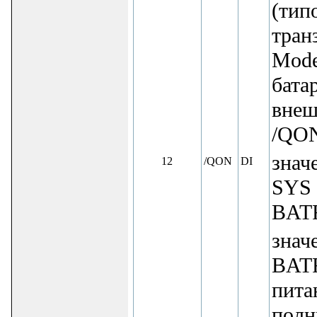
(тип
тран
Mode
бата
внеш
/QON
знач
12
/QON
DI
SYS 
BATF
знач
BATF
пита
полн