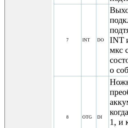
Выхо
подк
подт
INT 
7
INT
DO
мкс 
сост
о со
Ножк
прео
акку
когд
8
OTG
DI
1, и