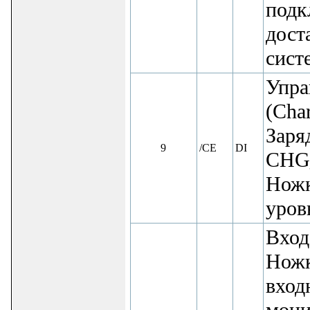
подк
дост
сист
Упра
(Cha
Заря
9
/CE
DI
CHG_
Ножк
уровн
Вход
Ножк
вход
мони