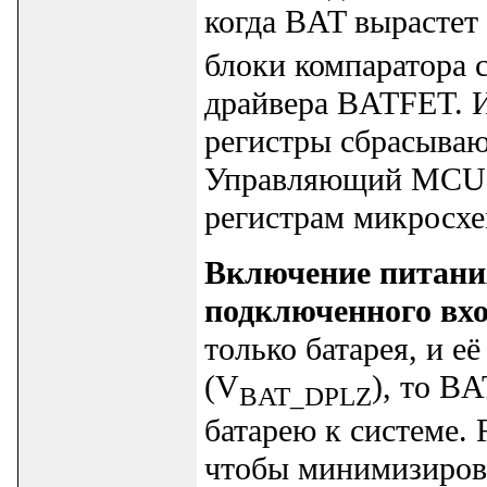
когда BAT вырастет
блоки компаратора 
драйвера BATFET. И
регистры сбрасываю
Управляющий MCU м
регистрам микросхе
Включение питания
подключенного вхо
только батарея, и 
(V
), то B
BAT_DPLZ
батарею к системе
чтобы минимизирова