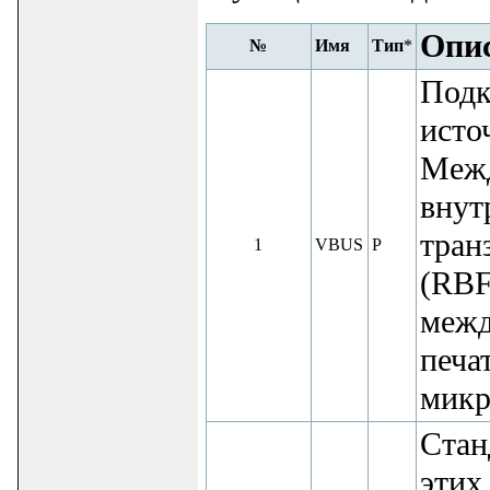
Опи
№
Имя
Тип
*
Подк
исто
Меж
внут
тран
1
VBUS
P
(RBF
межд
печа
микр
Стан
этих