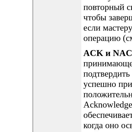
повторный си
чтобы завер
если мастер
операцию (см
ACK и NA
принимающе
подтвердить 
успешно при
положительн
Acknowledg
обеспечивае
когда оно о