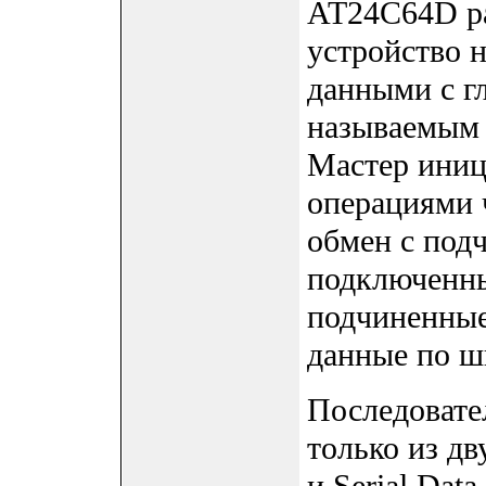
AT24C64D ра
устройство 
данными с г
называемым 
Мастер иниц
операциями 
обмен с под
подключенны
подчиненные
данные по ш
Последовате
только из дв
и Serial Dat