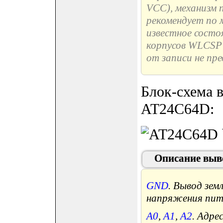
VCC), механизм
рекомендует по 
известное состо
корпусов WLCSP 
от записи не пр
Блок-схема 
AT24C64D:
Описание выв
GND
. Вывод зем
напряжения пит
A0
,
A1
,
A2
. Адре