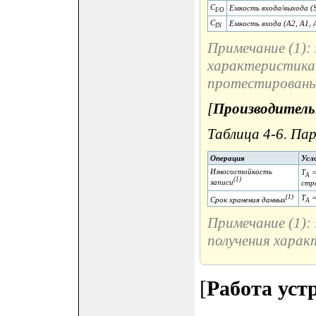
C
Емкость входа/выхода (
I/O
C
Емкость входа (A2, A1, 
IN
Примечание (1):
характеристика,
протестированы 
[
Производител
Таблица 4-6. П
Операция
Усл
Износостойкость
T
=
A
(1)
записи
стр
(1)
T
=
Срок хранения данных
A
Примечание (1):
получения харак
[
Работа уст