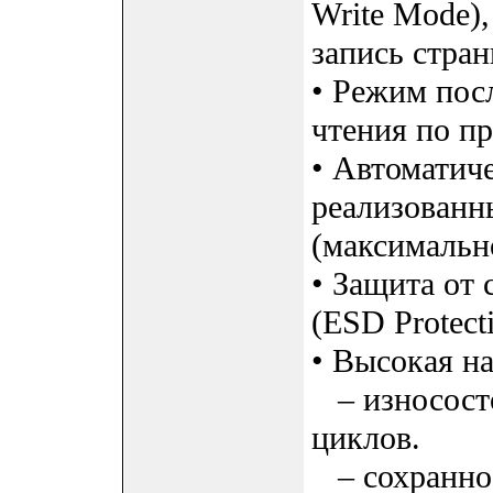
Write Mode)
запись стра
• Режим пос
чтения по п
• Автоматич
реализованн
(максимальн
• Защита от 
(ESD Protect
• Высокая н
– износосто
циклов.
– сохраннос