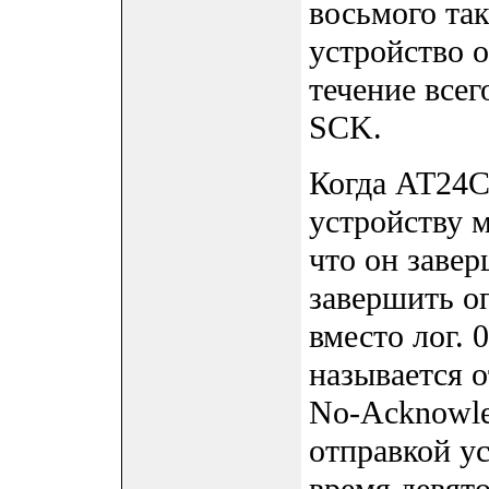
восьмого та
устройство 
течение всег
SCK.
Когда AT24C
устройству м
что он заве
завершить о
вместо лог. 
называется 
No-Acknowle
отправкой ус
время девято