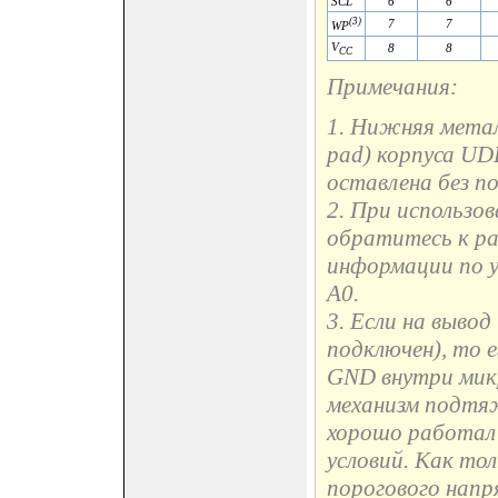
SCL
6
6
(3)
7
7
WP
V
8
8
CC
Примечания:
1. Нижняя метал
pad) корпуса U
оставлена без п
2. При использов
обратитесь к ра
информации по у
A0.
3. Если на вывод
подключен), то е
GND внутри микр
механизм подтяж
хорошо работал 
условий. Как то
порогового напр