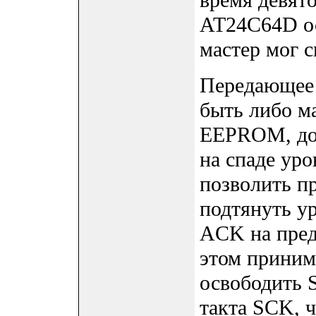
AT24C64D о
мастер мог с
Передающее 
быть либо ма
EEPROM, до
на спаде уро
позволить п
подтянуть ур
ACK на пред
этом приним
освободить 
такта SCK, 