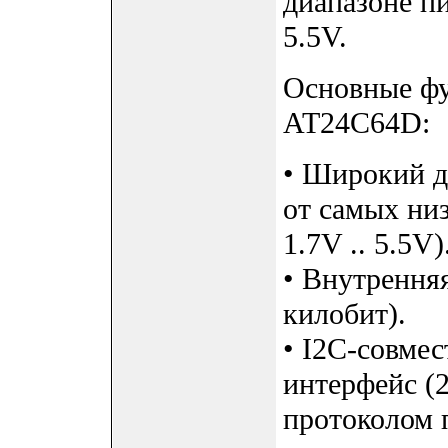
диапазоне п
5.5V.
Основные ф
AT24C64D:
• Широкий д
от самых ни
1.7V .. 5.5V)
• Внутренняя
килобит).
• I2C-совме
интерфейс (
протоколом 