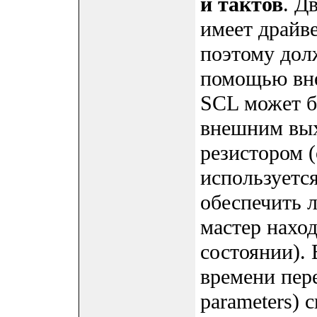
и тактов
. Д
имеет драйв
поэтому долж
помощью вне
SCL может бы
внешним вых
резистором (
используется
обеспечить л
мастер нахо
состоянии).
времени пер
parameters) 