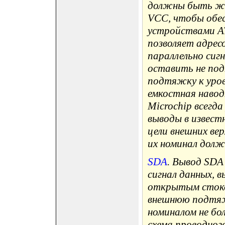
должны быть же
VCC, чтобы обе
устройствами A
позволяет адрес
параллельно сиг
оставить не по
подтяжку к уров
емкостная навод
Microchip всегд
выводы в извест
цели внешних ве
их номинал долж
SDA
. Вывод SDA
сигнал данных, в
открытым стоко
внешнюю подтяж
номиналом не бо
схема проводног