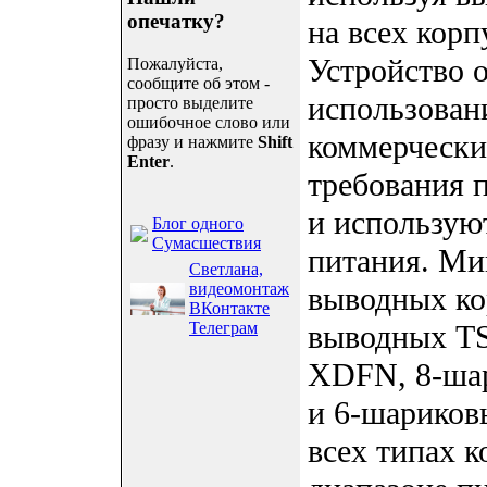
опечатку?
на всех корп
Устройство 
Пожалуйста,
сообщите об этом -
использован
просто выделите
ошибочное слово или
коммерчески
фразу и нажмите
Shift
Enter
.
требования 
и использую
Блог одного
Сумасшествия
питания. Ми
Светлана,
видеомонтаж
выводных ко
ВКонтакте
Телеграм
выводных T
XDFN, 8-ша
и 6-шарико
всех типах к