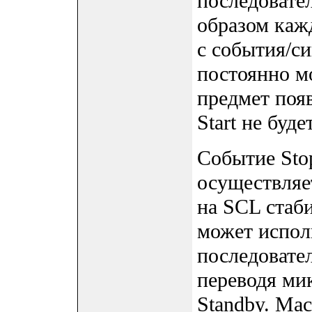
последовате
образом каж
с события/си
постоянно м
предмет появ
Start не буде
Событие Stop
осуществляет
на SCL стаби
может испол
последовате
переводя ми
Standby. Ма