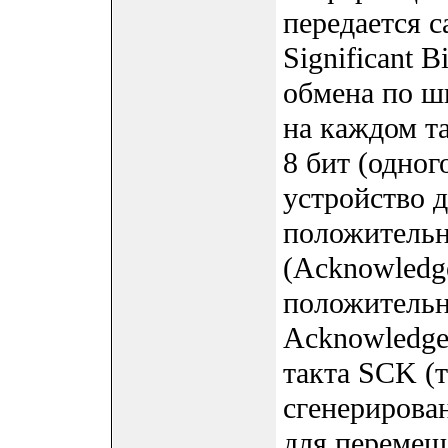
передается 
Significant 
обмена по ш
на каждом т
8 бит (одно
устройство 
положитель
(Acknowledg
положительн
Acknowledge
такта SCK (
сгенерирова
для перемещ