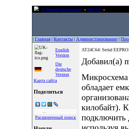
Администрирование
Железо
AT24C64: S
|
Главная
|
Контакты
|
Администрирование
|
Про
AT24C64: Serial EEPRO
English
Version
Добавил(а) m
Die
deutsche
Version
Микросхем
Карта сайта
обладает емк
Поделиться
организована
килобайт). 
подключить 
Расширенный поиск
используя в
Нашли