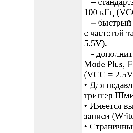
– стандартн
100 кГц (VCC
– быстрый у
с частотой т
5.5V).
- дополните
Mode Plus, 
(VCC = 2.5V 
• Для подав
триггер Шми
• Имеется в
записи (Write
• Страничны