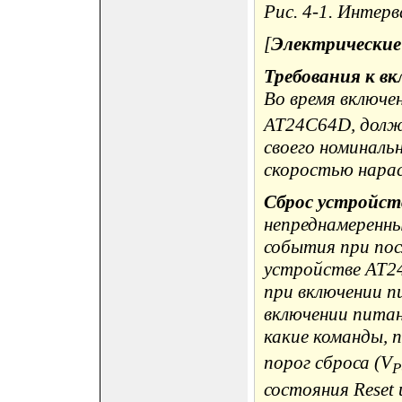
Рис. 4-1. Интер
[
Электрические
Требования к вк
Во время включе
AT24C64D, долж
своего номинальн
скоростью нарас
Сброс устройст
непреднамеренны
события при пос
устройстве AT24
при включении п
включении питан
какие команды, п
порог сброса (V
P
состояния Reset