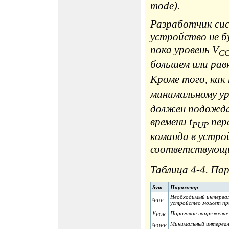
mode).
Разработчик си
устройство не б
пока уровень V
C
большем или рав
Кроме того, как
минимальному у
должен подожда
времени t
пере
PUP
команда в устрой
соответствующи
Таблица 4-4. Па
Sym
Параметр
Необходимый интервал 
t
PUP
устройство может пр
V
Пороговое напряжение 
POR
t
Минимальный интервал
POFF