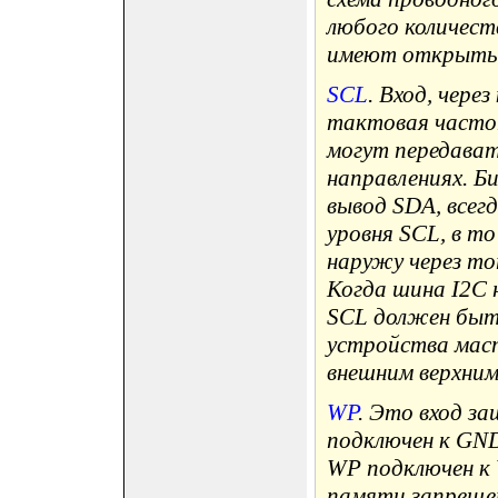
любого количест
имеют открытый
SCL
. Вход, чер
тактовая часто
могут передават
направлениях. Б
вывод SDA, всег
уровня SCL, в т
наружу через то
Когда шина I2C 
SCL должен быть
устройства маст
внешним верхним
WP
. Это вход за
подключен к GND
WP подключен к 
памяти запрещен