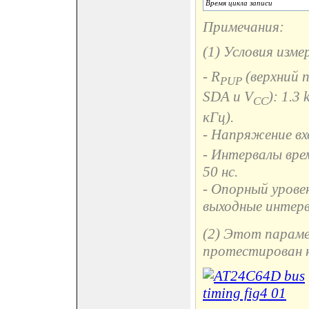
Время цикла записи
Примечания:
(1) Условия изме
- R
(верхний 
PUP
SDA и V
): 1.3
CC
кГц).
- Напряжение вх
- Интервалы врем
50 нс.
- Опорный урове
выходные интерв
(2) Этот параме
протестирован 