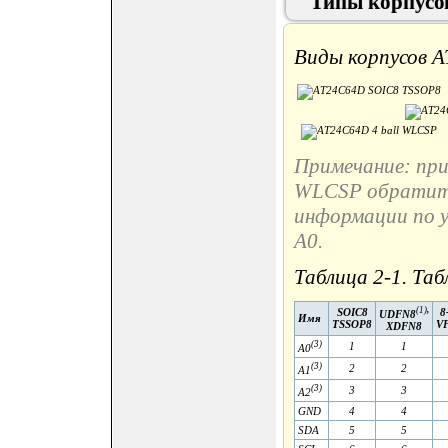
Типы корпусо
Виды корпусов A
Примечание: при 
WLCSP обратитес
информации по у
A0.
Таблица 2-1. Таб
(1)
,
SOIC8
8
UDFN8
Имя
TSSOP8
V
XDFN8
(3)
1
1
A0
(3)
2
2
A1
(3)
3
3
A2
GND
4
4
SDA
5
5