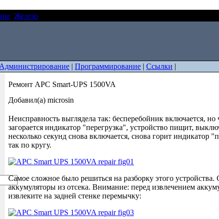
ние
Железо
Ремонт APC Smart-UPS 1500VA
Администрирование
|
Программирование
|
Ссылки
|
Ремонт APC Smart-UPS 1500VA
Добавил(а) microsin
Неисправность выглядела так: бесперебойник включается, но 
загорается индикатор "перегрузка", устройство пищит, выключ
несколько секунд снова включается, снова горит индикатор "п
так по кругу.
Самое сложное было решиться на разборку этого устройства. 
аккумуляторы из отсека. Внимание: перед извлечением аккум
извлеките на задней стенке перемычку: