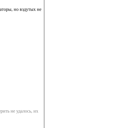
аторы, но вздутых не
рить не удалось, их