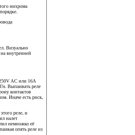
того нихрома
порядке.
ровода
ел. Визуально
у на внутренней
250V AC или 16A
Гн. Выпаивать реле
орону контактов
ом. Иначе есть риск,
этого реле, и
ил налет
лил немножко её
аивая опять реле из