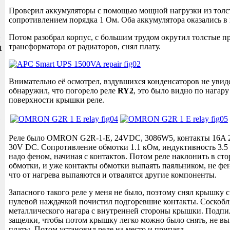
Проверил аккумуляторы с помощью мощной нагрузки из толс
сопротивлением порядка 1 Ом. Оба аккумулятора оказались в 
Потом разобрал корпус, с большим трудом окрутил толстые п
и
трансформатора от радиаторов, снял плату.
t
Внимательно её осмотрел, вздувшихся конденсаторов не увид
обнаружил, что погорело реле
RY2
, это было видно по нагар
поверхности крышки реле.
Реле было OMRON G2R-1-E, 24VDC, 3086W5, контакты 16A 
30V DC. Сопротивление обмотки 1.1 кОм, индуктивность 3.5 
надо феном, начиная с контактов. Потом реле наклонить в ст
обмотки, и уже контакты обмотки выпаять паяльником, не фен
что от нагрева выпаяются и отвалятся другие компоненты.
Запасного такого реле у меня не было, поэтому снял крышку с 
нулевой наждачкой почистил подгоревшие контакты. Соскобл
металлического нагара с внутренней стороны крышки. Подпи
защелки, чтобы потом крышку легко можно было снять, не вып
платы. Потом установил реле на место и припаял.