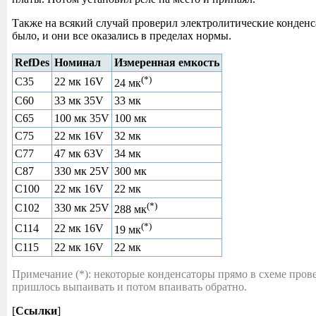
Также на всякий случай проверил электролитические конденс
было, и они все оказались в пределах нормы.
RefDes
Номинал
Измеренная емкость
(*)
C35
22 мк 16V
24 мк
C60
33 мк 35V
33 мк
C65
100 мк 35V
100 мк
C75
22 мк 16V
32 мк
C77
47 мк 63V
34 мк
C87
330 мк 25V
300 мк
C100
22 мк 16V
22 мк
(*)
C102
330 мк 25V
288 мк
(*)
C114
22 мк 16V
19 мк
C115
22 мк 16V
22 мк
Примечание (*): некоторые конденсаторы прямо в схеме прове
пришлось выпаивать и потом впаивать обратно.
[
Ссылки
]