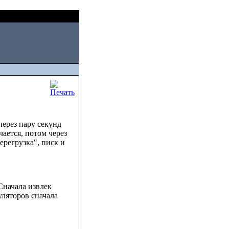
Sat, August 08 2026
через пару секунд
ается, потом через
ерегрузка", писк и
Сначала извлек
уляторов сначала