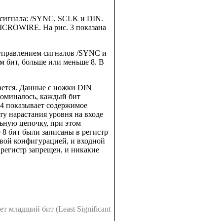
 сигнала: /SYNC, SCLK и DIN.
ICROWIRE. На рис. 3 показана
 управлением сигналов /SYNC и
 бит, больше или меньше 8. В
шается. Данные с ножки DIN
поминалось, каждый бит
24 показывает содержимое
у нарастания уровня на входе
ьную цепочку, при этом
 8 бит были записаны в регистр
овой конфигурацией, и входной
 регистр запрещен, и никакие
т младший бит (Least Significant