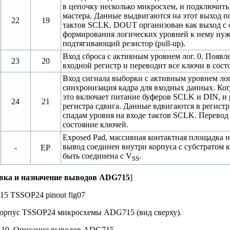
в цепочку несколько микросхем, и подключить
мастера. Данные выдвигаются на этот выход п
22
19
тактов SCLK. DOUT организован как выход с 
формирования логических уровней к нему ну
подтягивающий резистор (pull-up).
Вход сброса с активным уровнем лог. 0. Появ
23
20
входной регистр и переводит все ключи в сос
Вход сигнала выборки с активным уровнем лог.
синхронизация кадра для входных данных. Когд
это включает питание буферов SCLK и DIN, и 
24
21
регистра сдвига. Данные вдвигаются в регистр
спадам уровня на входе тактов SCLK. Перевод 
состояние ключей.
Exposed Pad, массивная контактная площадка 
вывод соединен внутри корпуса с субстратом к
-
EP
быть соединена с V
.
SS
вка и назначение выводов ADG715
]
 Корпус TSSOP24 микросхемы ADG715 (вид сверху).
 10. Описание выводов ADG715.