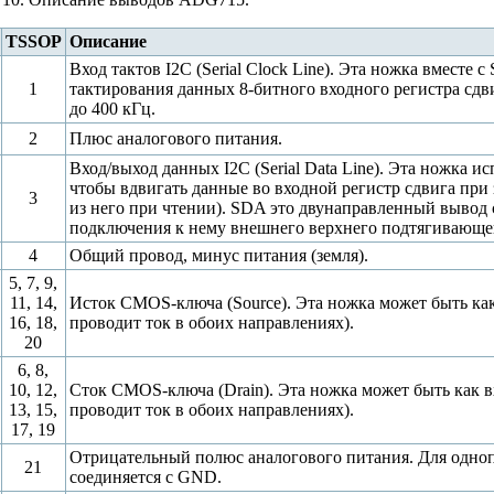
TSSOP
Описание
Вход тактов I2C (Serial Clock Line). Эта ножка вместе 
1
тактирования данных 8-битного входного регистра сдви
до 400 кГц.
2
Плюс аналогового питания.
Вход/выход данных I2C (Serial Data Line). Эта ножка и
чтобы вдвигать данные во входной регистр сдвига при
3
из него при чтении). SDA это двунаправленный вывод 
подключения к нему внешнего верхнего подтягивающего 
4
Общий провод, минус питания (земля).
5, 7, 9,
11, 14,
Исток CMOS-ключа (Source). Эта ножка может быть как
16, 18,
проводит ток в обоих направлениях).
20
6, 8,
10, 12,
Сток CMOS-ключа (Drain). Эта ножка может быть как в
13, 15,
проводит ток в обоих направлениях).
17, 19
Отрицательный полюс аналогового питания. Для одно
21
соединяется с GND.