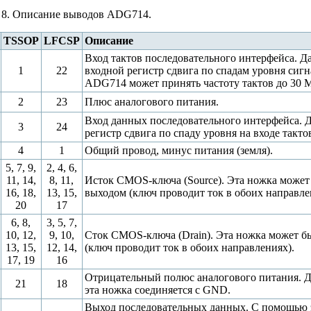
 8. Описание выводов ADG714.
TSSOP
LFCSP
Описание
Вход тактов последовательного интерфейса. Д
1
22
входной регистр сдвига по спадам уровня сиг
ADG714 может принять частоту тактов до 30 
2
23
Плюс аналогового питания.
Вход данных последовательного интерфейса. 
3
24
регистр сдвига по спаду уровня на входе такт
4
1
Общий провод, минус питания (земля).
5, 7, 9,
2, 4, 6,
11, 14,
8, 11,
Исток CMOS-ключа (Source). Эта ножка может 
16, 18,
13, 15,
выходом (ключ проводит ток в обоих направле
20
17
6, 8,
3, 5, 7,
10, 12,
9, 10,
Сток CMOS-ключа (Drain). Эта ножка может бы
13, 15,
12, 14,
(ключ проводит ток в обоих направлениях).
17, 19
16
Отрицательный полюс аналогового питания. 
21
18
эта ножка соединяется с GND.
Выход последовательных данных. С помощью 