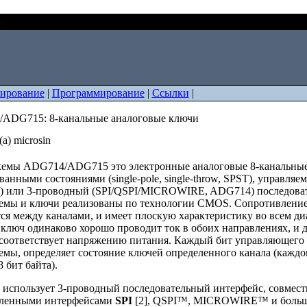
о
ADG714/ADG715: 8-канальные аналоговые ключи
ирование
|
Программирование
|
Ссылки
|
ADG715: 8-канальные аналоговые ключи
а) microsin
емы ADG714/ADG715 это электронные аналоговые 8-канальные 
анными состояниями (single-pole, single-throw, SPST), управляе
 или 3-проводный (SPI/QSPI/MICROWIRE, ADG714) последоват
емы и ключи реализованы по технологии CMOS. Сопротивление
ся между каналами, и имеет плоскую характеристику во всем ди
ключ одинаково хорошо проводит ток в обоих направлениях, и 
 соответствует напряжению питания. Каждый бит управляющего б
мы, определяет состояние ключей определенного канала (каждом
8 бит байта).
использует 3-проводный последовательный интерфейс, совмес
ленными интерфейсами
SPI
[2], QSPI™, MICROWIRE™ и больш