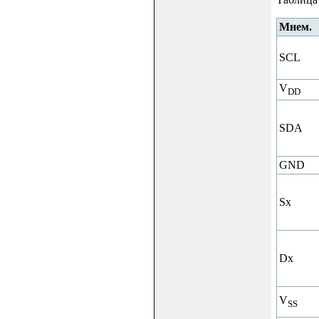
Мнем.
SCL
V
DD
SDA
GND
Sx
Dx
V
SS