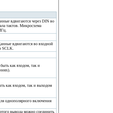
анные вдвигаются через DIN во
нала тактов. Микросхема
МГц.
Данные вдвигаются во входной
ов SCLK.
быть как входом, так и
ниях).
ть как входом, так и выходом
Для однополярного включения
этого вывода можно соединить