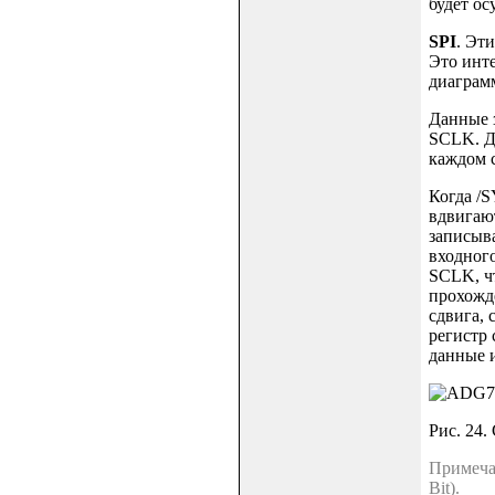
будет ос
SPI
. Эт
Это инт
диаграм
Данные 
SCLK. Д
каждом с
Когда /S
вдвигают
записыва
входного
SCLK, ч
прохожде
сдвига, 
регистр 
данные и
Рис. 24.
Примечан
Bit).