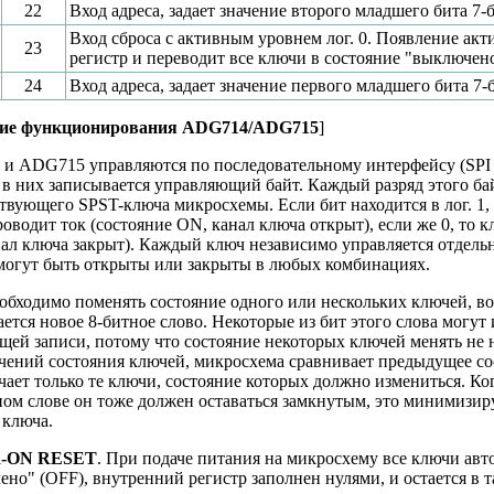
22
Вход адреса, задает значение второго младшего бита 7-б
Вход сброса с активным уровнем лог. 0. Появление ак
23
регистр и переводит все ключи в состояние "выключено
24
Вход адреса, задает значение первого младшего бита 7-
ие функционирования ADG714/ADG715
]
и ADG715 управляются по последовательному интерфейсу (SPI и
в них записывается управляющий байт. Каждый разряд этого ба
твующего SPST-ключа микросхемы. Если бит находится в лог. 1,
оводит ток (состояние ON, канал ключа открыт), если же 0, то к
нал ключа закрыт). Каждый ключ независимо управляется отдель
могут быть открыты или закрыты в любых комбинациях.
обходимо поменять состояние одного или нескольких ключей, во
ется новое 8-битное слово. Некоторые из бит этого слова могут и
щей записи, потому что состояние некоторых ключей менять не
ений состояния ключей, микросхема сравнивает предыдущее сос
ает только те ключи, состояние которых должно измениться. Ког
ном слове он тоже должен оставаться замкнутым, это минимизи
 ключа.
-ON RESET
. При подаче питания на микросхему все ключи ав
но" (OFF), внутренний регистр заполнен нулями, и остается в т