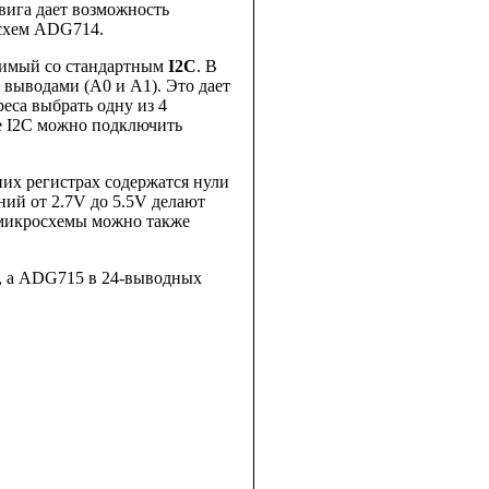
вига дает возможность
осхем ADG714.
тимый со стандартным
I2C
. В
выводами (A0 и A1). Это дает
еса выбрать одну из 4
е I2C можно подключить
их регистрах содержатся нули
ний от 2.7V до 5.5V делают
микросхемы можно также
, а ADG715 в 24-выводных