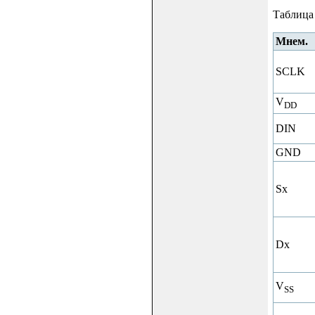
Таблица
Мнем.
SCLK
V
DD
DIN
GND
Sx
Dx
V
SS