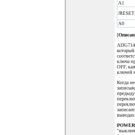
A1
/RESET
A0
[
Описан
ADG714 
который 
соответс
ключа пр
OFF, ка
ключей 
Когда не
записыва
предыду
переключ
переключ
записан
выводах
POWER
"выключе