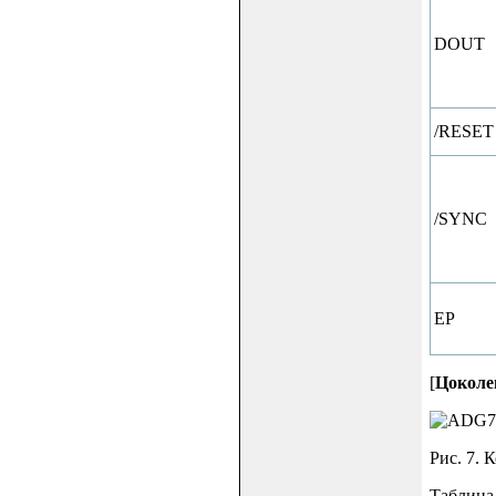
DOUT
/RESET
/SYNC
EP
[
Цоколе
Рис. 7.
Таблица