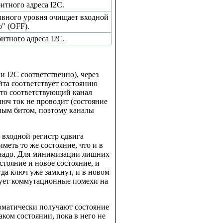
итного адреса I2C.
тивного уровня очищает входной
" (OFF).
битного адреса I2C.
 I2C соответственно), через
йта соответствует состоянию
 то соответствующий канал
люч ток не проводит (состояние
ным битом, поэтому каналы
 входной регистр сдвига
меть то же состояние, что и в
 надо. Для минимизации лишних
тояние и новое состояние, и
да ключ уже замкнут, и в новом
рует коммутационные помехи на
томатически получают состояние
аком состоянии, пока в него не