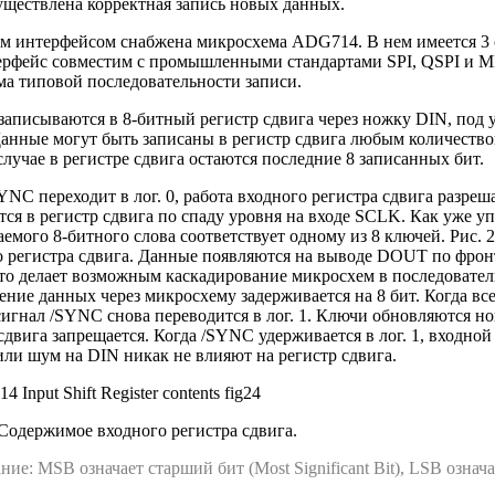
уществлена корректная запись новых данных.
им интерфейсом снабжена микросхема ADG714. В нем имеется 3
ерфейс совместим с промышленными стандартами SPI, QSPI и M
ма типовой последовательности записи.
записываются в 8-битный регистр сдвига через ножку DIN, под
анные могут быть записаны в регистр сдвига любым количеством
лучае в регистре сдвига остаются последние 8 записанных бит.
YNC переходит в лог. 0, работа входного регистра сдвига разре
ся в регистр сдвига по спаду уровня на входе SCLK. Как уже у
емого 8-битного слова соответствует одному из 8 ключей. Рис. 
 регистра сдвига. Данные появляются на выводе DOUT по фронт
то делает возможным каскадирование микросхем в последовател
ние данных через микросхему задерживается на 8 бит. Когда все
сигнал /SYNC снова переводится в лог. 1. Ключи обновляются н
сдвига запрещается. Когда /SYNC удерживается в лог. 1, входной
ли шум на DIN никак не влияют на регистр сдвига.
 Содержимое входного регистра сдвига.
ие: MSB означает старший бит (Most Significant Bit), LSB означае