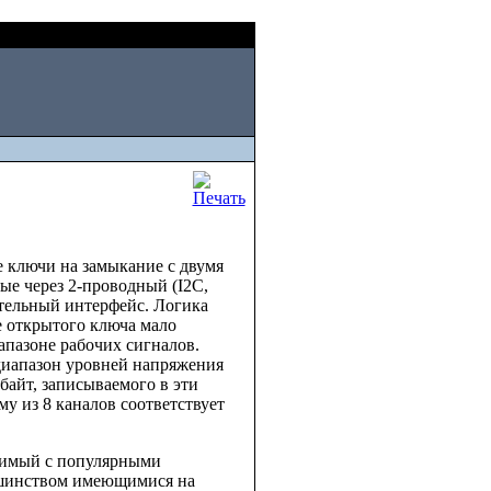
Fri, August 07 2026
ключи на замыкание с двумя
мые через 2-проводный (I2C,
ельный интерфейс. Логика
 открытого ключа мало
апазоне рабочих сигналов.
диапазон уровней напряжения
айт, записываемого в эти
у из 8 каналов соответствует
тимый с популярными
инством имеющимися на