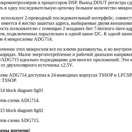
икроконтроллеров и процессоров DSP. Выход DOUT регистра сд
ть в одну последовательную цепочку большое количество микр
использует 2-проводный последовательный интерфейс, совмес
имеется 4 жестко зашитых адреса, выбираемые двумя внешними 
сть пользователю с помощью 2 младших бит 7-битного slave-адр
ем, подключенных параллельно к одной шине I2C. К одной шин
м 4 микросхемы ADG714.
чении этих микросхем все их ключи разомкнуты, и во внутренн
разрядах. Малое энергопотребление и рабочий диапазон напряже
ADG715 идеально подходящими для многих приложений. Эти 
 от двухполярного источника ±2.5V.
ема ADG714 доступна в 24-выводных корпусах TSSOP и LFCSP
х TSSOP.
Блок-схема ADG714.
Блок-схема ADG715.
ммы времени
]