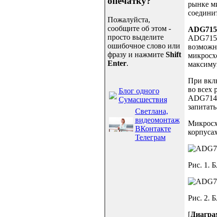
опечатку?
рынке м
соедини
Пожалуйста,
сообщите об этом -
ADG715
просто выделите
ADG715 
ошибочное слово или
возможно
фразу и нажмите
Shift
микросх
Enter
.
максиму
При вклю
во всех 
Блог одного
ADG714/
Сумасшествия
запитать
Светлана,
видеомонтаж
Микросх
ВКонтакте
корпуса
Телеграм
Рис. 1. 
Рис. 2. 
[
Диагра