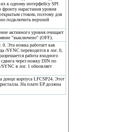
 их к одному интерфейсу SPI
о фронту нарастания уровня
открытым стоком, поэтому для
жно подключить верхний
ление активного уровня очищает
тояние "выключено" (OFF).
 0. Эта ножка работает как
а /SYNC переводится в лог. 0,
разрешается работа входного
 сдвига через ножку DIN по
/SYNC в лог. 1 обновляет
на донце корпуса LFCSP24. Этот
ристалла. На плате EP должна