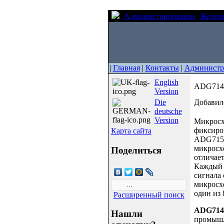
Администрирование
Желез
|
Главная
|
Контакты
|
Администр
English
ADG714/
Version
Die
Добавил(
deutsche
Version
Микросх
фиксиров
Карта сайта
ADG715)
микросх
Поделиться
отличает
Каждый 
сигнала
микросхе
один из 
Расширенный поиск
ADG714
Нашли
промыш